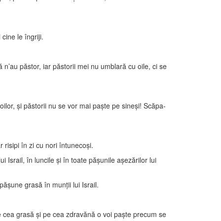
cine le îngriji.
au păstor, iar păstorii mei nu umblară cu oile, ci se
lor, şi păstorii nu se vor mai paşte pe sineşi! Scăpa-
isipi în zi cu nori întunecoşi.
 Israil, în luncile şi în toate păşunile aşezărilor lui
 păşune grasă în munţii lui Israil.
 pe cea grasă şi pe cea zdravănă o voi paşte precum se