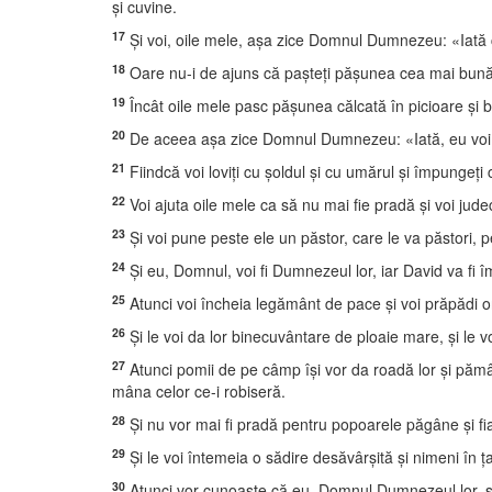
şi cuvine.
17
Şi voi, oile mele, aşa zice Domnul Dumnezeu: «Iată că
18
Oare nu-i de ajuns că paşteţi păşunea cea mai bună şi
19
Încât oile mele pasc păşunea călcată în picioare şi
20
De aceea aşa zice Domnul Dumnezeu: «Iată, eu voi ju
21
Fiindcă voi loviţi cu şoldul şi cu umărul şi împungeţi 
22
Voi ajuta oile mele ca să nu mai fie pradă şi voi judec
23
Şi voi pune peste ele un păstor, care le va păstori, pe 
24
Şi eu, Domnul, voi fi Dumnezeul lor, iar David va fi î
25
Atunci voi încheia legământ de pace şi voi prăpădi or
26
Şi le voi da lor binecuvântare de ploaie mare, şi le v
27
Atunci pomii de pe câmp îşi vor da roadă lor şi pămân
mâna celor ce-i robiseră.
28
Şi nu vor mai fi pradă pentru popoarele păgâne şi fiar
29
Şi le voi întemeia o sădire desăvârşită şi nimeni în 
30
Atunci vor cunoaşte că eu, Domnul Dumnezeul lor, sun