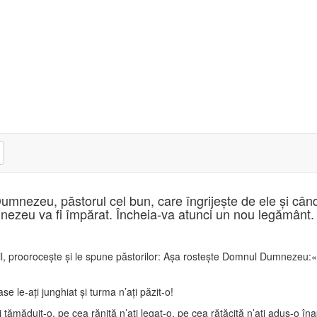
 Dumnezeu, păstorul cel bun, care îngrijeşte de ele şi când
umnezeu va fi împărat. Încheia-va atunci un nou legământ.
:
il, prooroceşte şi le spune păstorilor: Aşa rosteşte Domnul Dumnezeu:«Va
se le-aţi junghiat şi turma n’aţi păzit-o!
 tămăduit-o, pe cea rănită n’aţi legat-o, pe cea rătăcită n’aţi adus-o în