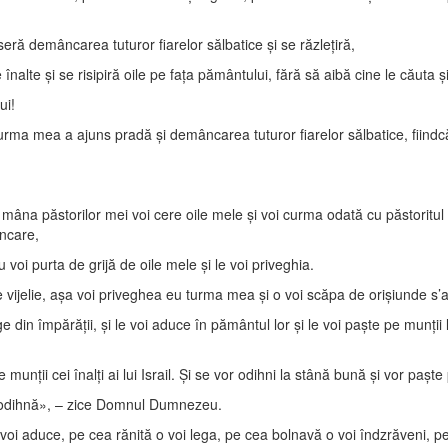
seră demâncarea tuturor fiarelor sălbatice şi se răzleţiră,
 înalte şi se risipiră oile pe faţa pământului, fără să aibă cine le căuta şi 
ui!
mea a ajuns pradă şi demâncarea tuturor fiarelor sălbatice, fiindcă n’
a păstorilor mei voi cere oile mele şi voi curma odată cu păstoritul oi
âncare,
i purta de grijă de oile mele şi le voi priveghia.
ijelie, aşa voi priveghea eu turma mea şi o voi scăpa de orişiunde s’ar r
din împărăţii, şi le voi aduce în pământul lor şi le voi paşte pe munţii lui
munţii cei înalţi ai lui Israil. Şi se vor odihni la stână bună şi vor paşte
a odihnă», – zice Domnul Dumnezeu.
 voi aduce, pe cea rănită o voi lega, pe cea bolnavă o voi îndzrăveni,