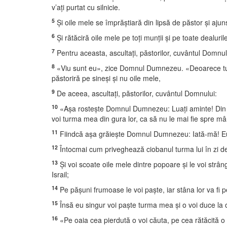
v’aţi purtat cu silnicie.
5
Şi oile mele se împrăştiară din lipsă de păstor şi ajun
6
Şi rătăciră oile mele pe toţi munţii şi pe toate dealurile
7
Pentru aceasta, ascultaţi, păstorilor, cuvântul Domnul
8
«Viu sunt eu», zice Domnul Dumnezeu. «Deoarece turma 
păstoriră pe sineşi şi nu oile mele,
9
De aceea, ascultaţi, păstorilor, cuvântul Domnului:
10
«Aşa rosteşte Domnul Dumnezeu: Luaţi aminte! Din mân
voi turma mea din gura lor, ca să nu le mai fie spre m
11
Fiindcă aşa grăieşte Domnul Dumnezeu: Iată-mă! Eu vo
12
Întocmai cum priveghează ciobanul turma lui în zi de v
13
Şi voi scoate oile mele dintre popoare şi le voi strânge 
Israil;
14
Pe păşuni frumoase le voi paşte, iar stâna lor va fi pe 
15
Însă eu singur voi paşte turma mea şi o voi duce l
16
«Pe oaia cea pierdută o voi căuta, pe cea rătăcită o