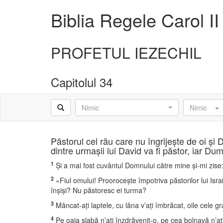
Biblia Regele Carol II
PROFETUL IEZECHIL
Capitolul 34
Nimic
Nimic
Păstorul cel rău care nu îngrijeşte de oi şi
dintre urmaşii lui David va fi păstor, iar D
1
Şi a mai fost cuvântul Domnului către mine şi-mi zise
2
«Fiul omului! Prooroceşte împotriva păstorilor lui Isra
înşişi? Nu păstoresc ei turma?
3
Mâncat-aţi laptele, cu lâna v’aţi îmbrăcat, oile cele gra
4
Pe oaia slabă n’aţi înzdrăvenit-o, pe cea bolnavă n’aţi