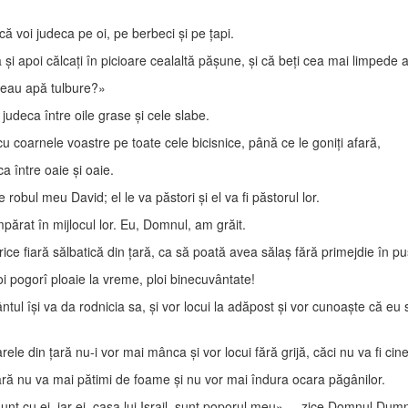
 voi judeca pe oi, pe berbeci şi pe ţapi.
 apoi călcaţi în picioare cealaltă păşune, şi că beţi cea mai limpede ap
 beau apă tulbure?»
deca între oile grase şi cele slabe.
cu coarnele voastre pe toate cele bicisnice, până ce le goniţi afară,
a între oaie şi oaie.
robul meu David; el le va păstori şi el va fi păstorul lor.
mpărat în mijlocul lor. Eu, Domnul, am grăit.
ice fiară sălbatică din ţară, ca să poată avea sălaş fără primejdie în pu
oi pogorî ploaie la vreme, ploi binecuvântate!
tul îşi va da rodnicia sa, şi vor locui la adăpost şi vor cunoaşte că eu 
ele din ţară nu-i vor mai mânca şi vor locui fără grijă, căci nu va fi cin
ţară nu va mai pătimi de foame şi nu vor mai îndura ocara păgânilor.
t cu ei, iar ei, casa lui Israil, sunt poporul meu», – zice Domnul Dum