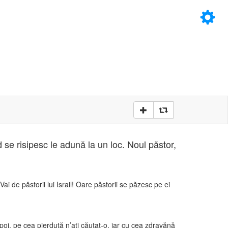
×
D
D
 se risipesc le adună la un loc. Noul păstor,
i de păstorii lui Israil! Oare păstorii se păzesc pe ei
apoi, pe cea pierdută n’aţi căutat-o, iar cu cea zdravănă