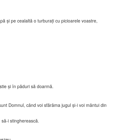
ă şi pe cealaltă o turburaţi cu picioarele voastre,
stie şi în păduri să doarmă.
sunt Domnul, când voi sfărâma jugul şi-i voi mântui din
e să-i stingherească.
nezeu.