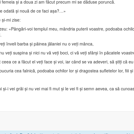
ri femeia şi a doua zi am făcut precum mi se dăduse poruncă.
e odată şi nouă de ce faci aşa?…»
şi-mi zise:
 «Pângări-voi templul meu, mândria puterii voastre, podoaba ochilor voşt
.
ţi înveli barba şi pâinea jălaniei nu o veţi mânca,
nu veţi suspina şi nici nu vă veţi boci, ci vă veţi sfârşi în păcatele voast
t ceea ce a făcut el veţi face şi voi, iar când se va adeveri, să ştiţi c
bucuria cea falnică, podoaba ochilor lor şi dragostea sufletelor lor, fiii şi f
 şi-i vei grăi şi nu vei mai fi mut şi le vei fi şi semn aevea, ca să cun
Sfânta Scriptură | Biblia Ortodoxă Online © Copyright 2026, Mihail