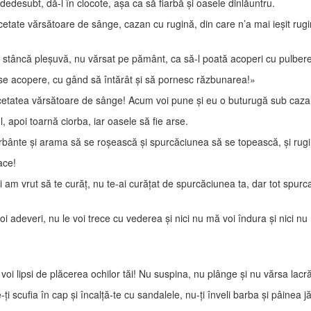
desubt, dă-l în clocote, aşa ca să fiarbă şi oasele dinlăuntru.
ate vărsătoare de sânge, cazan cu rugină, din care n’a mai ieşit rugin
pe stâncă pleşuvă, nu vărsat pe pământ, ca să-l poată acoperi cu pulbere
se acopere, cu gând să întărât şi să pornesc răzbunarea!»
tatea vărsătoare de sânge! Acum voi pune şi eu o buturugă sub caza
, apoi toarnă ciorba, iar oasele să fie arse.
rbânte şi arama să se roşească şi spurcăciunea să se topească, şi rug
ace!
i am vrut să te curăţ, nu te-ai curăţat de spurcăciunea ta, dar tot s
oi adeveri, nu le voi trece cu vederea şi nici nu mă voi îndura şi nici nu
 voi lipsi de plăcerea ochilor tăi! Nu suspina, nu plânge şi nu vărsa lacr
i scufia în cap şi încalţă-te cu sandalele, nu-ţi înveli barba şi pâinea 