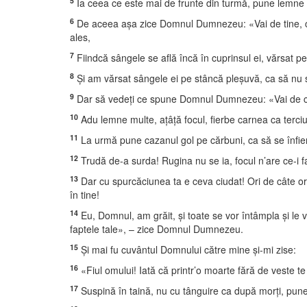
5
Ia ceea ce este mai de frunte din turmă, pune lemne de
6
De aceea aşa zice Domnul Dumnezeu: «Vai de tine, cet
ales,
7
Fiindcă sângele se află încă în cuprinsul ei, vărsat 
8
Şi am vărsat sângele ei pe stâncă pleşuvă, ca să nu 
9
Dar să vedeţi ce spune Domnul Dumnezeu: «Vai de ce
10
Adu lemne multe, aţâţă focul, fierbe carnea ca terciul
11
La urmă pune cazanul gol pe cărbuni, ca să se înfie
12
Trudă de-a surda! Rugina nu se ia, focul n’are ce-i f
13
Dar cu spurcăciunea ta e ceva ciudat! Ori de câte or
în tine!
14
Eu, Domnul, am grăit, şi toate se vor întâmpla şi le v
faptele tale», – zice Domnul Dumnezeu.
15
Şi mai fu cuvântul Domnului către mine şi-mi zise:
16
«Fiul omului! Iată că printr’o moarte fără de veste te
17
Suspină în taină, nu cu tânguire ca după morţi, pune-ţ