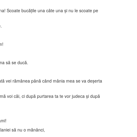
a! Scoate bucăţile una câte una şi nu le scoate pe
.
n!
ina să se ducă.
purcată vei rămânea până când mânia mea se va deşerta
 mă voi căi, ci după purtarea ta te vor judeca şi după
ămi!
jălaniei să nu o mănânci,