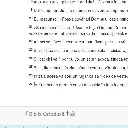
18
Apoi a doua zi grăieşte norodului!» Ci seara îmi mu
19
Dar când norodul mă întâmpină cu vorba: «Spune-n
20
Eu răspunsei: «Fost-a cuvântul Domnului către mine 
21
«Spune casei lui Israil! Aşa rosteşte Domnul Dumnezeu:
voastre pe care i-aţi părăsit, să cadă în ascuţişul săbiei
22
Atunci veţi face întocmai cum am făcut şi eu, nu vă ve
23
Şi veţi fi cu scufia în cap şi cu sandalele în picioare, 
24
Şi Iezechil va fi pentru voi un semn aevea, fiindcă to
25
Şi tu, fiul omului, în ziua când le voi lua vârtutea lor, 
26
În ziua aceea va sosi un fugar ca să-ţi dea de veste.
27
În ziua aceea gura ta se va deschide în faţa fugarului
Biblia Ortodoxă