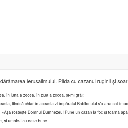
dărâmarea Ierusalimului. Pilda cu cazanul ruginii şi soart
, în luna a zecea, în ziua a zecea, şi-mi grăi:
sta, fiindcă chiar în aceasta zi împăratul Babilonului s’a aruncat împot
e: «Aşa rosteşte Domnul Dumnezeu! Pune un cazan la foc şi toarnă apă î
e, şi umple-l cu oase bune.