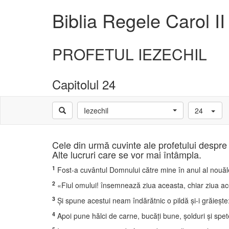
Biblia Regele Carol II
PROFETUL IEZECHIL
Capitolul 24
Iezechil
24
Cele din urmă cuvinte ale profetului despre 
Alte lucruri care se vor mai întâmpla.
1
Fost-a cuvântul Domnului către mine în anul al nouălea
2
«Fiul omului! însemnează ziua aceasta, chiar ziua acea
3
Şi spune acestui neam îndărătnic o pildă şi-i grăieşt
4
Apoi pune hălci de carne, bucăţi bune, şolduri şi spet