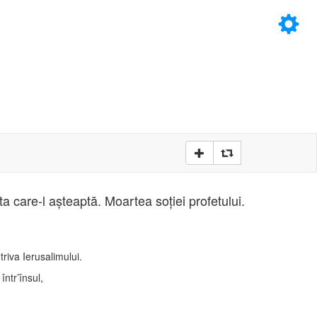
×
D
D
a care-l aşteaptă. Moartea soţiei profetului.
riva Ierusalimului.
ntr’însul,