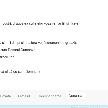
ri, dragostea sufletelor voastre, iar fiii şi fiicele
re şi unii din pricina altora veţi încremeni de groază.
ă eu sunt Domnul Dumnezeu.
iicele lor,
oască ei că eu sunt Domnul.»
Povață
Profasis
Corespondență