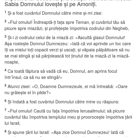
Sabia Domnului loveşte şi pe Amoniţi.
1
Şi a fost cuvântul Domnului către mine şi-mi zise:
2
«Fiul omului! Îndreaptă-ţi faţa spre Teman, şi cuvântul tău să
picure spre miazăzi, şi profeţeşte împotriva codrului din Negheb,
3
Şi-i zi codrului celui de la miază-zi: «Ascultă glasul Domnului!
Aşa rosteşte Domnul Dumnezeu: «Iată că voi aprinde un foc care
îţi va mistui toţi copacii verzi şi uscaţi, şi văpaia pâlpâitoare să nu
se mai stingă şi să pârjolească tot ţinutul de la miază-zi la miază-
noapte,
4
Ca toată făptura să vadă că eu, Domnul, am aprins focul
într’însul, ca să nu se stingă!»
5
Atunci zisei: «O, Doamne Dumnezeule, ei mă întreabă: «Oare
nu grăieşte el în pilde?»
6
Şi îndată a fost cuvântul Domnului către mine cu răspuns:
7
«Fiul omului! Caută cu faţa împotriva Ierusalimului; să picure
cuvântul tău împotriva templului meu şi prooroceşte împotriva ţării
lui Israil,
8
Şi spune ţării lui Israil: «Aşa zice Domnul Dumnezeu! Iată că