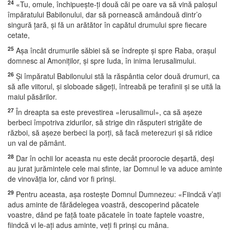
24
«Tu, omule, închipueşte-ţi două căi pe oare va să vină paloşul
împăratului Babilonului, dar să pornească amândouă dintr’o
singură ţară, şi fă un arătător în capătul drumului spre fiecare
cetate,
25
Aşa încât drumurile săbiei să se îndrepte şi spre Raba, oraşul
domnesc al Amoniţilor, şi spre Iuda, în inima Ierusalimului.
26
Şi împăratul Babilonului stă la răspântia celor două drumuri, ca
să afle viitorul, şi sloboade săgeţi, întreabă pe terafinii şi se uită la
maiul păsărilor.
27
În dreapta sa este prevestirea «Ierusalimul», ca să aşeze
berbeci împotriva zidurilor, să strige din răsputeri strigăte de
război, să aşeze berbeci la porţi, să facă meterezuri şi să ridice
un val de pământ.
28
Dar în ochii lor aceasta nu este decât proorocie deşartă, deşi
au jurat jurămintele cele mai sfinte, iar Domnul le va aduce aminte
de vinovăţia lor, când vor fi prinşi.
29
Pentru aceasta, aşa rosteşte Domnul Dumnezeu: «Fiindcă v’aţi
adus aminte de fărădelegea voastră, descoperind păcatele
voastre, dând pe faţă toate păcatele în toate faptele voastre,
fiindcă vi le-aţi adus aminte, veţi fi prinşi cu mâna.