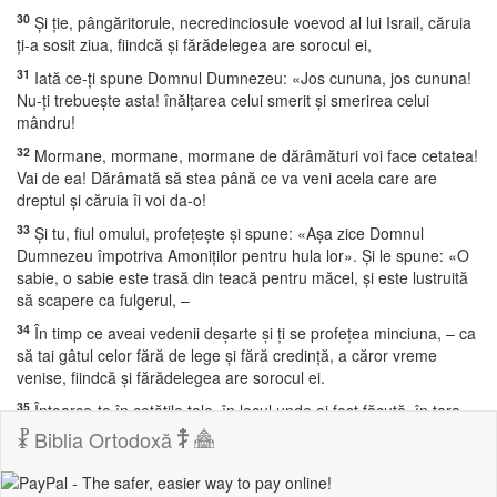
30
Şi ţie, pângăritorule, necredinciosule voevod al lui Israil, căruia
ţi-a sosit ziua, fiindcă şi fărădelegea are sorocul ei,
31
Iată ce-ţi spune Domnul Dumnezeu: «Jos cununa, jos cununa!
Nu-ţi trebueşte asta! înălţarea celui smerit şi smerirea celui
mândru!
32
Mormane, mormane, mormane de dărâmături voi face cetatea!
Vai de ea! Dărâmată să stea până ce va veni acela care are
dreptul şi căruia îi voi da-o!
33
Şi tu, fiul omului, profeţeşte şi spune: «Aşa zice Domnul
Dumnezeu împotriva Amoniţilor pentru hula lor». Şi le spune: «O
sabie, o sabie este trasă din teacă pentru măcel, şi este lustruită
să scapere ca fulgerul, –
34
În timp ce aveai vedenii deşarte şi ţi se profeţea minciuna, – ca
să tai gâtul celor fără de lege şi fără credinţă, a căror vreme
venise, fiindcă şi fărădelegea are sorocul ei.
35
Întoarce-te în cetăţile tale, în locul unde ai fost făcută, în ţara
obârşiei tale, unde te voi judeca.
Biblia Ortodoxă
36
Atunci vărsa-voi peste tine urgia mea, cu văpaia mâniei mele
voi sufla în tine şi te voi da pe mâna sălbaticilor oameni, făuritori