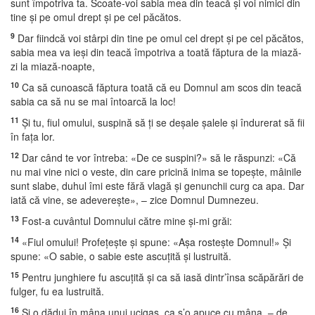
sunt împotriva ta. Scoate-voi sabia mea din teacă şi voi nimici din
tine şi pe omul drept şi pe cel păcătos.
9
Dar fiindcă voi stârpi din tine pe omul cel drept şi pe cel păcătos,
sabia mea va ieşi din teacă împotriva a toată făptura de la miază-
zi la miază-noapte,
10
Ca să cunoască făptura toată că eu Domnul am scos din teacă
sabia ca să nu se mai întoarcă la loc!
11
Şi tu, fiul omului, suspină să ţi se deşale şalele şi îndurerat să fii
în faţa lor.
12
Dar când te vor întreba: «De ce suspini?» să le răspunzi: «Că
nu mai vine nici o veste, din care pricină inima se topeşte, mâinile
sunt slabe, duhul îmi este fără vlagă şi genunchii curg ca apa. Dar
iată că vine, se adevereşte», – zice Domnul Dumnezeu.
13
Fost-a cuvântul Domnului către mine şi-mi grăi:
14
«Fiul omului! Profeţeşte şi spune: «Aşa rosteşte Domnul!» Şi
spune: «O sabie, o sabie este ascuţită şi lustruită.
15
Pentru junghiere fu ascuţită şi ca să iasă dintr’însa scăpărări de
fulger, fu ea lustruită.
16
Şi o dădui în mâna unui ucigaş, ca s’o apuce cu mâna, – de