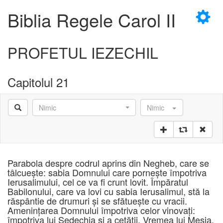
×
Biblia Regele Carol II
PROFETUL IEZECHIL
Capitolul 21
Nimic
Nimic
Parabola despre codrul aprins din Negheb, care se
tâlcueşte: sabia Domnului care porneşte împotriva
Ierusalimului, cel ce va fi crunt lovit. Împăratul
Babilonului, care va lovi cu sabia Ierusalimul, stă la
răspântie de drumuri şi se sfătueşte cu vracii.
Ameninţarea Domnului împotriva celor vinovaţi:
împotriva lui Sedechia şi a cetăţii. Vremea lui Mesia.