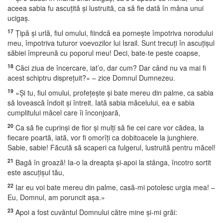
aceea sabia fu ascuţită şi lustruită, ca să fie dată în mâna unui
ucigaş.
17
Ţipă şi urlă, fiul omului, fiindcă ea porneşte împotriva norodului
meu, împotriva tuturor voevozilor lui Israil. Sunt trecuţi în ascuţişul
săbiei împreună cu poporul meu! Deci, bate-te peste coapse,
18
Căci ziua de încercare, iat’o, dar cum? Dar când nu va mai fi
acest schiptru dispreţuit?» – zice Domnul Dumnezeu.
19
«Şi tu, fiul omului, profeţeşte şi bate mereu din palme, ca sabia
să lovească îndoit şi întreit. Iată sabia măcelului, ea e sabia
cumplitului măcel care îi înconjoară,
20
Ca să fie cuprinşi de fior şi mulţi să fie cei care vor cădea, la
fiecare poartă, iată, vor fi omorîţi ca dobitoacele la junghiere.
Sabie, sabie! Făcută să scaperi ca fulgerul, lustruită pentru măcel!
21
Bagă în groază! Ia-o la dreapta şi-apoi la stânga, încotro sortit
este ascuţişul tău,
22
Iar eu voi bate mereu din palme, casă-mi potolesc urgia mea! –
Eu, Domnul, am poruncit aşa.»
23
Apoi a fost cuvântul Domnului către mine şi-mi grăi: