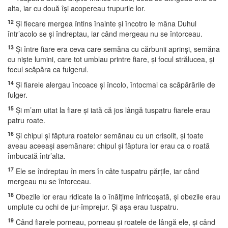
alta, iar cu două îşi acopereau trupurile lor.
12
Şi fiecare mergea întins înainte şi încotro le mâna Duhul
într’acolo se şi îndreptau, iar când mergeau nu se întorceau.
13
Şi între fiare era ceva care semăna cu cărbunii aprinşi, semăna
cu nişte lumini, care tot umblau printre fiare, şi focul strălucea, şi
focul scăpăra ca fulgerul.
14
Şi fiarele alergau încoace şi încolo, întocmai ca scăpărările de
fulger.
15
Şi m’am uitat la fiare şi iată că jos lângă tuspatru fiarele erau
patru roate.
16
Şi chipul şi făptura roatelor semănau cu un crisolit, şi toate
aveau aceeaşi asemănare: chipul şi făptura lor erau ca o roată
îmbucată într’alta.
17
Ele se îndreptau în mers în câte tuspatru părţile, iar când
mergeau nu se întorceau.
18
Obezile lor erau ridicate la o înălţime înfricoşată, şi obezile erau
umplute cu ochi de jur-împrejur. Şi aşa erau tuspatru.
19
Când fiarele porneau, porneau şi roatele de lângă ele, şi când