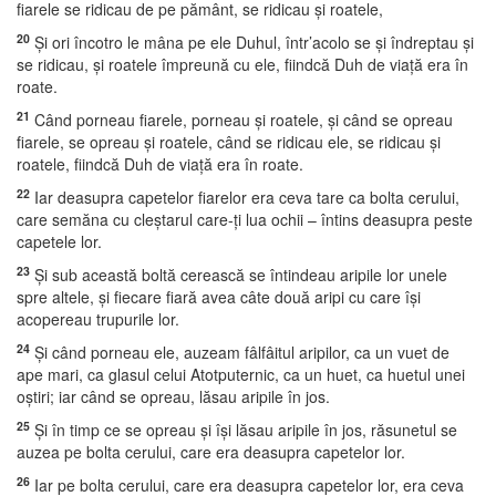
fiarele se ridicau de pe pământ, se ridicau şi roatele,
20
Şi ori încotro le mâna pe ele Duhul, într’acolo se şi îndreptau şi
se ridicau, şi roatele împreună cu ele, fiindcă Duh de viaţă era în
roate.
21
Când porneau fiarele, porneau şi roatele, şi când se opreau
fiarele, se opreau şi roatele, când se ridicau ele, se ridicau şi
roatele, fiindcă Duh de viaţă era în roate.
22
Iar deasupra capetelor fiarelor era ceva tare ca bolta cerului,
care semăna cu cleştarul care-ţi lua ochii – întins deasupra peste
capetele lor.
23
Şi sub această boltă cerească se întindeau aripile lor unele
spre altele, şi fiecare fiară avea câte două aripi cu care îşi
acopereau trupurile lor.
24
Şi când porneau ele, auzeam fâlfâitul aripilor, ca un vuet de
ape mari, ca glasul celui Atotputernic, ca un huet, ca huetul unei
oştiri; iar când se opreau, lăsau aripile în jos.
25
Şi în timp ce se opreau şi îşi lăsau aripile în jos, răsunetul se
auzea pe bolta cerului, care era deasupra capetelor lor.
26
Iar pe bolta cerului, care era deasupra capetelor lor, era ceva