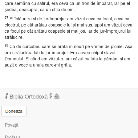
care semăna cu safirul, era ceva ca un tron de împărat, iar pe el
şedea, deasupra, ca un chip de om.
27
Şi înlăuntru şi de jur-împrejur am văzut ceva ca focul, ceva ca
electrul, pe cât arătau coapsele lui şi mai sus, apoi am văzut ceva
ca focul pe cât arătau coapsele şi mai jos, iar de jur-împrejurul lui
strălucire,
28
Ca de curcubeu care se arată în nouri pe vreme de ploaie. Aşa
era strălucirea lui de jur-împrejur. Era aevea chipul slavei
Domnului. Şi când am văzut-o, am căzut cu faţa la pământ şi am
auzit o voce a unuia care-mi grăia.
Biblia Ortodoxă
Povață
Profasis