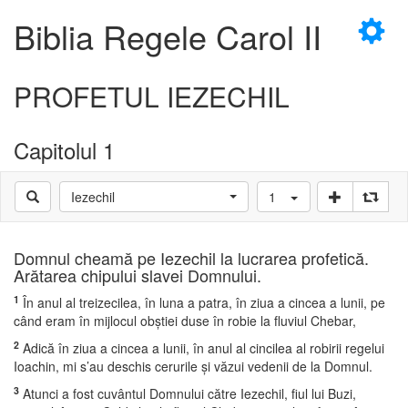
×
Biblia Regele Carol II
PROFETUL IEZECHIL
Capitolul 1
D
Iezechil
1
D
Domnul cheamă pe Iezechil la lucrarea profetică.
Arătarea chipului slavei Domnului.
1
În anul al treizecilea, în luna a patra, în ziua a cincea a lunii, pe
când eram în mijlocul obştiei duse în robie la fluviul Chebar,
2
Adică în ziua a cincea a lunii, în anul al cincilea al robirii regelui
Ioachin, mi s’au deschis cerurile şi văzui vedenii de la Domnul.
3
Atunci a fost cuvântul Domnului către Iezechil, fiul lui Buzi,