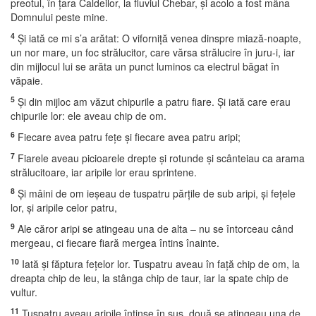
preotul, în ţara Caldeilor, la fluviul Chebar, şi acolo a fost mâna
Domnului peste mine.
4
Şi iată ce mi s’a arătat: O viforniţă venea dinspre miază-noapte,
un nor mare, un foc strălucitor, care vărsa strălucire în juru-i, iar
din mijlocul lui se arăta un punct luminos ca electrul băgat în
văpaie.
5
Şi din mijloc am văzut chipurile a patru fiare. Şi iată care erau
chipurile lor: ele aveau chip de om.
6
Fiecare avea patru feţe şi fiecare avea patru aripi;
7
Fiarele aveau picioarele drepte şi rotunde şi scânteiau ca arama
strălucitoare, iar aripile lor erau sprintene.
8
Şi mâini de om ieşeau de tuspatru părţile de sub aripi, şi feţele
lor, şi aripile celor patru,
9
Ale căror aripi se atingeau una de alta – nu se întorceau când
mergeau, ci fiecare fiară mergea întins înainte.
10
Iată şi făptura feţelor lor. Tuspatru aveau în faţă chip de om, la
dreapta chip de leu, la stânga chip de taur, iar la spate chip de
vultur.
11
Tuspatru aveau aripile întinse în sus, două se atingeau una de