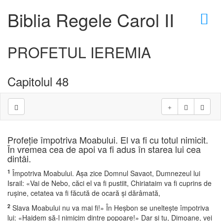
×
Biblia Regele Carol II
PROFETUL IEREMIA
Capitolul 48
Profeţie împotriva Moabului. El va fi cu totul nimicit.
În vremea cea de apoi va fi adus în starea lui cea
dintâi.
1
Împotriva Moabului. Aşa zice Domnul Savaot, Dumnezeul lui
Israil: «Vai de Nebo, căci el va fi pustiit, Chiriataim va fi cuprins de
ruşine, cetatea va fi făcută de ocară şi dărâmată,
2
Slava Moabului nu va mai fi!» În Heşbon se unelteşte împotriva
lui: «Haidem să-l nimicim dintre popoare!» Dar şi tu, Dimoane, vei