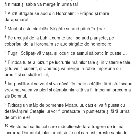
fi nimicit şi sabia va merge în urma ta!
3
Auzi! Strigăte se aud din Horcnaim: «Prăpăd şi mare
dărăpănare!
4
Moabul este nimicit!» Strigăte se aud până în Ţoar.
5
Pe urcuşul de la Luhit, cum te urci, se aud planşete, pe
coborîşul de la Horonaim se aud strigăte de nenorocire.
6
Fugiţi! Scăpaţi-vă viaţa, şi locuiţi ca asinul sălbatic în pustie!…
7
Fiindcă tu te-ai bizuit pe lucrurile mâinilor tale şi în vistieriile tale,
şi tu vei fi cucerit, şi Chemoş va merge în robie împreună cu
preoţii şi cu slujitorii lui,
8
Iar pustiitorul va veni şi va năvăli în toate cetăţile, fără să-i scape
vre-una, valea va pieri şi câmpia nimicită va fi, întocmai precum a
zis Domnul.
9
Ridicaţi un stâlp de pomenire Moabului, căci el va fi pustiit cu
desăvârşire! Cetăţile lui vor fi prefăcute în pustietate şi fără urmă
de om în ele!
10
Blestemat să fie cel care îndeplineşte fără tragere de inimă
lucrarea Domnului, blestemat să fie cel care îşi fereşte sabia de