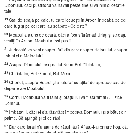
Dibonului, căci pustiitorul va năvăli peste tine şi va nimici cetăţile
tale.
19
Stai de strajă pe cale, tu care locueşti în Aroer, întreabă pe cei
care fug şi pe cei care au scăpat: «Ce este?»
20
Moabul a ajuns de ocară, căci a fost sfărâmat! Urlaţi şi strigaţi,
vestiţi în Arnon: Moabul a fost pustiit!
21
Judecată va veni asupra ţării din şes: asupra Holonului, asupra
Iahţei şi a Mefaatului,
22
Asupra Dibonului, asupra lui Nebo-Bet-Diblataim,
23
Chiriataim, Bet-Gamul, Bet-Meon,
24
Cheriot, asupra Bosrei şi a tuturor cetăţilor de aproape sau de
departe ale Moabului.
25
Cornul Moabului va fi tăiat şi braţul lui va fi sfărâmat», – zice
Domnul.
26
Îmbătaţi-l, căci el s’a răzvrătit împotriva Domnului şi a bătut din
palme. Să ajungă şi el de râs!
27
Dar care Israil n’a ajuns de râsul tău? Aflatu-l-ai printre hoţi, că,
ori de câte ori vorbeai de el, clătinai din cap?