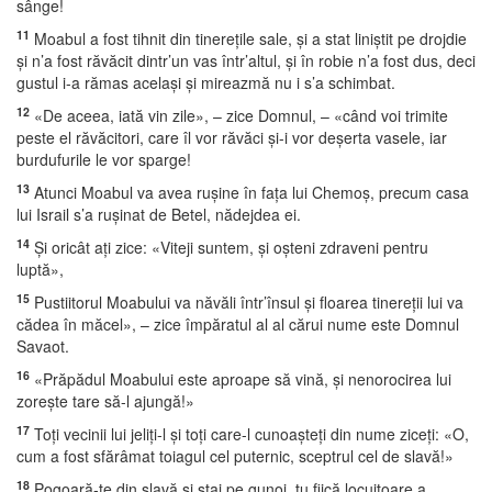
sânge!
11
Moabul a fost tihnit din tinereţile sale, şi a stat liniştit pe drojdie
şi n’a fost răvăcit dintr’un vas într’altul, şi în robie n’a fost dus, deci
gustul i-a rămas acelaşi şi mireazmă nu i s’a schimbat.
12
«De aceea, iată vin zile», – zice Domnul, – «când voi trimite
peste el răvăcitori, care îl vor răvăci şi-i vor deşerta vasele, iar
burdufurile le vor sparge!
13
Atunci Moabul va avea ruşine în faţa lui Chemoş, precum casa
lui Israil s’a ruşinat de Betel, nădejdea ei.
14
Şi oricât aţi zice: «Viteji suntem, şi oşteni zdraveni pentru
luptă»,
15
Pustiitorul Moabului va năvăli într’însul şi floarea tinereţii lui va
cădea în măcel», – zice împăratul al al cărui nume este Domnul
Savaot.
16
«Prăpădul Moabului este aproape să vină, şi nenorocirea lui
zoreşte tare să-l ajungă!»
17
Toţi vecinii lui jeliţi-l şi toţi care-l cunoaşteţi din nume ziceţi: «O,
cum a fost sfărâmat toiagul cel puternic, sceptrul cel de slavă!»
18
Pogoară-te din slavă şi stai pe gunoi, tu fiică locuitoare a