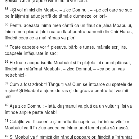
Şelişia. Chiar şi apele Nimrimului vor seca.
35
«Şi voi nimici din Moab», – zice Domnul, – «pe cei care se sue
pe înălţimi şi aduc jertfă de tămâie dumnezeilor lor!»
36
Pentru aceasta inima mea cântă ca un flaut de jalea Moabului,
inima mea picură jalnic ca un flaut pentru oamenii din Chir-Heres,
fiindcă ceea ce a mai rămas va pieri.
37
Toate capetele vor fi pleşuve, bărbile tunse, mâinile scrijiiite,
coapsele înfăşurate în sac;
38
Pe toate acoperişurile Moabului şi în pieţele lui numai plânset,
fiindcă am sfărîmat Moabul», – zice Domnul, – «ca pe un vas
netrebnic!»
39
Cum a fost zdrobit! Tânguiţi-vă! Cum se întoarce cu spatele de
ruşine! Şi Moabul a ajuns de râs şi de groază pentru toţi vecinii
săi!
40
Aşa zice Domnul: «Iată, duşmanul va pluti ca un vultur şi îşi va
întinde aripile peste Moab!
41
Cetăţile vor fi cucerite şi întăriturile cuprinse, iar inima vitejilor
Moabului va fi în ziua aceea ca inima unei femei gata să nască.
42
Şi Moabul va fi nimicit din rândul popoarelor, fiindcă a înfruntat