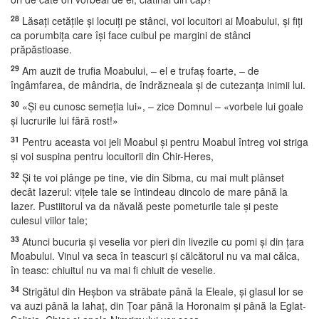
28
Lăsaţi cetăţile şi locuiţi pe stânci, voi locuitori ai Moabului, şi fiţi
ca porumbiţa care îşi face cuibul pe margini de stânci
prăpăstioase.
29
Am auzit de trufia Moabului, – el e trufaş foarte, – de
îngâmfarea, de mândria, de îndrăzneala şi de cutezanţa inimii lui.
30
«Şi eu cunosc semeţia lui», – zice Domnul – «vorbele lui goale
şi lucrurile lui fără rost!»
31
Pentru aceasta voi jeli Moabul şi pentru Moabul întreg voi striga
şi voi suspina pentru locuitorii din Chir-Heres,
32
Şi te voi plânge pe tine, vie din Sibma, cu mai mult plânset
decât Iazerul: viţele tale se întindeau dincolo de mare până la
Iazer. Pustiitorul va da năvală peste pometurile tale şi peste
culesul viilor tale;
33
Atunci bucuria şi veselia vor pieri din livezile cu pomi şi din ţara
Moabului. Vinul va seca în teascuri şi călcătorul nu va mai călca,
în teasc: chiuitul nu va mai fi chiuit de veselie.
34
Strigătul din Heşbon va străbate până la Eleale, şi glasul lor se
va auzi până la Iahaţ, din Ţoar până la Horonaim şi până la Eglat-