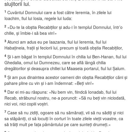
slujitorii lui.
1
Cuvântul Domnului care a fost către Ieremia, în zilele lui
Ioachim, fiul lui Iosia, regele lui Iuda:
2
«Du-te la obştia Recabiţilor şi adu-i în templul Domnului, într’o
chilie, şi îmbie-i să bea vin!»
3
Atunci am adus eu pe Iaazania, fiul lui Ieremia, fiul lui
Habaţineia, fraţii şi feciorii lui, precum şi toată obştia Recabiţilor,
4
Şi i-am băgat în templul Domnului în chilia lui Ben-Hanan, fiul lui
Ghedalia, omul lui Dumnezeu, care se află lângă chilia
dregătorilor şi deasupra chiliei lui Maaseia portarul, fiul lui Şalum.
5
Şi am pus dinaintea acestor oameni din obştia Recabiţilor căni şi
pahare pline cu vin şi i-am îndemnat: «Beţi vin!»
6
Dar ei mi-au răspuns: «Nu bem vin, fiindcă Ionadab, fiul lui
Recab, străbunul nostru, ne-a poruncit: «Să nu beţi vin niciodată,
nici voi, nici copiii voştri.
7
Case să nu zidiţi, ogoare să nu sămănaţi, vii să nu sădiţi şi nici
sa stăpâniţi, ci să locuiţi în corturi în toate zilele vieţii voastre, ca
să trăiţi mult pe faţa pământului pe care sunteţi drumeţi.»