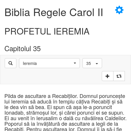
×
Biblia Regele Carol II
PROFETUL IEREMIA
Capitolul 35
D
Ieremia
35
D
Pilda de ascultare a Recabiţilor. Domnul porunceşte
lui Ieremia să aducă în templu câţiva Recabiţi şi să
le dea vin să bea. Ei spun că aşa le-a poruncit
Ionadab, strămoşul lor, şi cărei porunci ei se supun.
Ei au venit în Ierusalim o dală cu năvălirea Caldeilor.
Poporul să ia învăţătură de ascultare a legii de la
Recabiţi. Pentru ascultarea lor, Domnul îi ia să-i fie