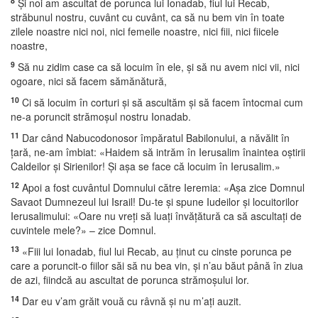
8
Şi noi am ascultat de porunca lui Ionadab, fiul lui Recab,
străbunul nostru, cuvânt cu cuvânt, ca să nu bem vin în toate
zilele noastre nici noi, nici femeile noastre, nici fiii, nici fiicele
noastre,
9
Să nu zidim case ca să locuim în ele, şi să nu avem nici vii, nici
ogoare, nici să facem sămănătură,
10
Ci să locuim în corturi şi să ascultăm şi să facem întocmai cum
ne-a poruncit strămoşul nostru Ionadab.
11
Dar când Nabucodonosor împăratul Babilonului, a năvălit în
ţară, ne-am îmbiat: «Haidem să intrăm în Ierusalim înaintea oştirii
Caldeilor şi Sirienilor! Şi aşa se face că locuim în Ierusalim.»
12
Apoi a fost cuvântul Domnului către Ieremia: «Aşa zice Domnul
Savaot Dumnezeul lui Israil! Du-te şi spune Iudeilor şi locuitorilor
Ierusalimului: «Oare nu vreţi să luaţi învăţătură ca să ascultaţi de
cuvintele mele?» – zice Domnul.
13
«Fiii lui Ionadab, fiul lui Recab, au ţinut cu cinste porunca pe
care a poruncit-o fiilor săi să nu bea vin, şi n’au băut până în ziua
de azi, fiindcă au ascultat de porunca strămoşului lor.
14
Dar eu v’am grăit vouă cu râvnă şi nu m’aţi auzit.