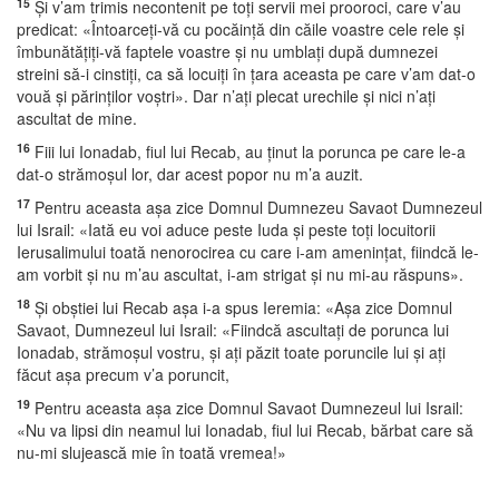
15
Şi v’am trimis necontenit pe toţi servii mei prooroci, care v’au
predicat: «Întoarceţi-vă cu pocăinţă din căile voastre cele rele şi
îmbunătăţiţi-vă faptele voastre şi nu umblaţi după dumnezei
streini să-i cinstiţi, ca să locuiţi în ţara aceasta pe care v’am dat-o
vouă şi părinţilor voştri». Dar n’aţi plecat urechile şi nici n’aţi
ascultat de mine.
16
Fiii lui Ionadab, fiul lui Recab, au ţinut la porunca pe care le-a
dat-o strămoşul lor, dar acest popor nu m’a auzit.
17
Pentru aceasta aşa zice Domnul Dumnezeu Savaot Dumnezeul
lui Israil: «Iată eu voi aduce peste Iuda şi peste toţi locuitorii
Ierusalimului toată nenorocirea cu care i-am ameninţat, fiindcă le-
am vorbit şi nu m’au ascultat, i-am strigat şi nu mi-au răspuns».
18
Şi obştiei lui Recab aşa i-a spus Ieremia: «Aşa zice Domnul
Savaot, Dumnezeul lui Israil: «Fiindcă ascultaţi de porunca lui
Ionadab, strămoşul vostru, şi aţi păzit toate poruncile lui şi aţi
făcut aşa precum v’a poruncit,
19
Pentru aceasta aşa zice Domnul Savaot Dumnezeul lui Israil:
«Nu va lipsi din neamul lui Ionadab, fiul lui Recab, bărbat care să
nu-mi slujească mie în toată vremea!»