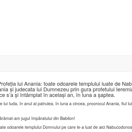
Profeţia lui Anania: toate odoarele templului luate de Na
nania şi judecata lui Dumnezeu prin gura profetului Iere
e s’a şi întâmplat în acelaşi an, în luna a şaptea.
 lui Iuda, în anul al patrulea, în luna a cincea, proorocul Anania, fiul lu
ărâmat-am jugul împăratului din Babilon!
toate odoarele templului Domnului pe care le-a luat de aici Nabucodonoso