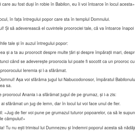
cei care au fost duşi în robie în Babilon, eu îi voi întoarce în locul aces
cul, în faţa întregului popor care sta în templul Domnului.
! Şi să adeverească el cuvintele proorociei tale, că va întoarce înapoi 
ile tale şi în auzul întregului popor:
ea şi a ta au proorocit despre multe ţări şi despre împăraţii mari, desp
unci când se adevereşte proorocia lui poate fi socotit ca un prooroc c
proorocului Ieremia şi l-a sfărâmat.
 Domnul! Aşa voi sfărâma jugul lui Nabucodonosor, împăratul Babilonului,
lea sa.
 proorocul Anania i-a sfărâmat jugul de pe grumaz, şi i-a zis:
 sfărâmat un jug de lemn, dar în locul lui voi face unul de fier.
: «Jug de fier voi pune pe grumazul tuturor popoarelor, ca să le supun 
ele câmpului!»
ia! Tu nu eşti trimisul lui Dumnezeu şi îndemni poporul acesta să nădă