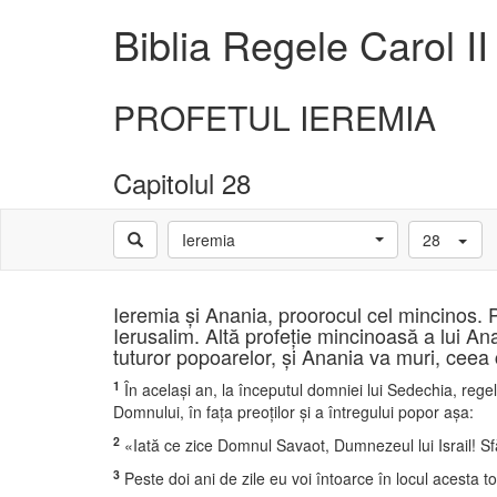
Biblia Regele Carol II
PROFETUL IEREMIA
Capitolul 28
Ieremia
28
Ieremia şi Anania, proorocul cel mincinos. 
Ierusalim. Altă profeţie mincinoasă a lui A
tuturor popoarelor, şi Anania va muri, ceea c
1
În acelaşi an, la începutul domniei lui Sedechia, regele
Domnului, în faţa preoţilor şi a întregului popor aşa:
2
«Iată ce zice Domnul Savaot, Dumnezeul lui Israil! Sf
3
Peste doi ani de zile eu voi întoarce în locul acesta 