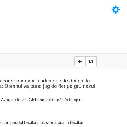
×
D
D
bucodonosor vor fi aduse peste doi ani la
mia: Domnul va pune jug de fier pe grumazul
i Azur, de fel din Ghibeon, mi-a grăit în templul
r, împăratul Babilonului, şi le-a dus în Babilon.