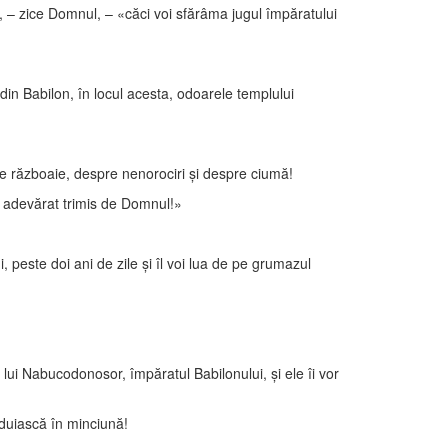
ta», – zice Domnul, – «căci voi sfărâma jugul împăratului
din Babilon, în locul acesta, odoarele templului
re războaie, despre nenorociri şi despre ciumă!
u adevărat trimis de Domnul!»
 peste doi ani de zile şi îl voi lua de pe grumazul
lui Nabucodonosor, împăratul Babilonului, şi ele îi vor
jduiască în minciună!