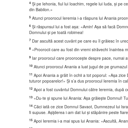
4
Şi pe Iehonia, fiul lui Ioachim, regele lui Iuda, şi pe 
din Babilon.»
5
Atunci proorocul Ieremia i-a răspuns lui Anania prooro
6
Şi răspunsul lui a fost aşa: «Amin! Aşa să facă Domnul
Domnului şi pe toată robimea!
7
Dar ascultă acest cuvânt pe care eu îl grăiesc în urech
8
«Proorocii care au fost din vremi străvechi înaintea m
9
Iar proorocul care prooroceşte despre pace, numai at
10
Atunci proorocul Anania a luat jugul de pe grumazul 
11
Apoi Anania a grăit în ochii a tot poporul: «Aşa zice
tuturor popoarelor!» Şi s’a dus proorocul Ieremia în ca
12
Apoi a fost cuvântul Domnului către Ieremia, după ce
13
«Du-te şi spune lui Anania: Aşa grăieşte Domnul! Tu ai
14
Căci iată ce zice Domnul Savaot, Dumnezeul lui Israil
fi supuse. Aşijderea i-am dat lui şi stăpânire peste fiar
15
Apoi Ieremia i-a mai spus lui Anania: «Ascultă, Anan