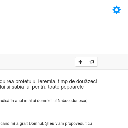
×
D
D
duirea profetului Ieremia, timp de douăzeci
ui şi sabia lui pentru toate popoarele
 – adică în anul întâi ai domniei lui Nabucodonosor,
 de când mi-a grăit Domnul. Şi eu v’am propoveduit cu