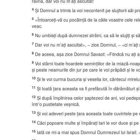
râvnă, dar voi nu m’aţi ascultat!
4
Şi Domnul a trimis la voi necontenit pe slujitorii săi pr
5
«Întoarceţi-vă cu pocăinţă de la căile voastre cele rele
veac.
6
Nu umblaţi după dumnezei străini, ca să le slujiţi şi s
7
Dar voi nu m’aţi ascultat», – zice Domnul, – «ci m’aţi 
8
De aceea, aşa zice Domnul Savaot: «Fiindcă nu aţi as
9
Voi stârni toate hoardele seminţiilor de la miază-noap
şi peste neamurile din jur pe care le voi prăpădi şi le vo
10
Şi le voi curma bucuria şi veselia lor, cântecul mirelui
11
Şi toată ţara aceasta va fi prefăcută în dărâmături şi 
12
Şi după împlinirea celor şaptezeci de ani, voi pedepsi
într’o pustietate veşnică.
13
Şi voi adeveri peste ţara aceasta toate cuvintele pe 
14
Căci popoare multe şi împăraţi tari le vor duce şi pe el
15
Iată ce mi-a mai spus Domnul Dumnezeul lui Israil: «