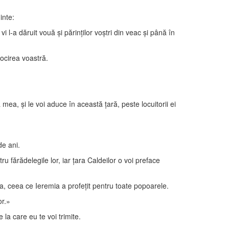
inte:
 l-a dăruit vouă şi părinţilor voştri din veac şi până în
rocirea voastră.
ea, şi le voi aduce în această ţară, peste locuitorii ei
de ani.
u fărădelegile lor, iar ţara Caldeilor o voi preface
ia, ceea ce Ieremia a profeţit pentru toate popoarele.
or.»
la care eu te voi trimite.