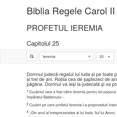
Biblia Regele Carol II
PROFETUL IEREMIA
Capitolul 25
Ieremia
25
Domnul judecă regatul lui Iuda şi pe toate 
şi trei de ani. Robia cea de şaptezeci de a
păgâne. Domnul va ieşi la judecată şi va pră
1
Cuvântul care a fost către Ieremia pentru tot poporul lu
împăratul Babilonului –
2
Cuvânt pe care profetul Ieremia l-a propoveduit înaintea
3
«Din anul al treisprezecelea al lui Iosia, fiul lui Amo