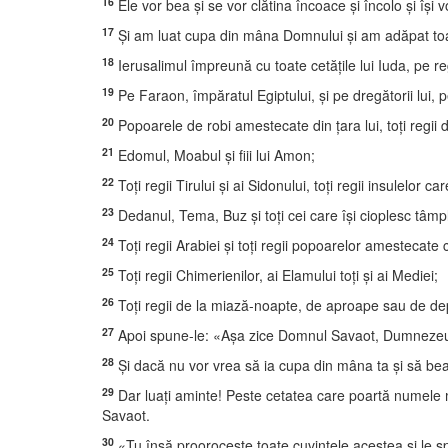
16
Ele vor bea şi se vor clătina încoace şi încolo şi îşi vo
17
Şi am luat cupa din mâna Domnului şi am adăpat t
18
Ierusalimul împreună cu toate cetăţile lui Iuda, pe re
19
Pe Faraon, împăratul Egiptului, şi pe dregătorii lui, pe 
20
Popoarele de robi amestecate din ţara lui, toţi regii d
21
Edomul, Moabul şi fiii lui Amon;
22
Toţi regii Tirului şi ai Sidonului, toţi regii insulelor 
23
Dedanul, Tema, Buz şi toţi cei care îşi cioplesc tâmp
24
Toţi regii Arabiei şi toţi regii popoarelor amestecate c
25
Toţi regii Chimerienilor, ai Elamului toţi şi ai Mediei;
26
Toţi regii de la miază-noapte, de aproape sau de depa
27
Apoi spune-le: «Aşa zice Domnul Savaot, Dumnezeul lui 
28
Şi dacă nu vor vrea să ia cupa din mâna ta şi să be
29
Dar luaţi aminte! Peste cetatea care poartă numele meu 
Savaot.
30
«Tu însă prooroceşte toate cuvintele acestea şi le spu