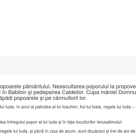
popoarele pământului. Neascultarea poporului la propove
ni în Babilon şi pedepsirea Caldeilor. Cupa mâniei Domnul
pădi popoarele şi pe cârmuitorii lor.
i Iuda, în anul al patrulea al lui Ioachim, fiul lui Iosia, regele lui Iuda
 întregului popor al lui Iuda şi în faţa locuitorilor Ierusalimului:
n, regele lui Iuda, şi până în ziua de acum, sunt douăzeci şi trei de ani