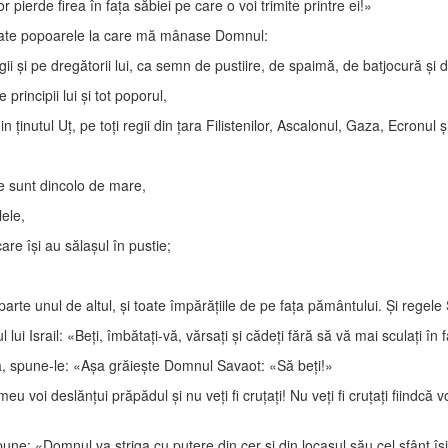
r pierde firea în faţa săbiei pe care o voi trimite printre ei!»
oate popoarele la care mă mânase Domnul:
gii şi pe dregătorii lui, ca semn de pustiire, de spaimă, de batjocură şi
principii lui şi tot poporul,
in ţinutul Uţ, pe toţi regii din ţara Filistenilor, Ascalonul, Gaza, Ecronu
care sunt dincolo de mare,
lele,
are îşi au sălaşul în pustie;
rte unul de altul, şi toate împărăţiile de pe faţa pământului. Şi regel
Israil: «Beţi, îmbătaţi-vă, vărsaţi şi cădeţi fără să vă mai sculaţi în fa
a, spune-le: «Aşa grăieşte Domnul Savaot: «Să beţi!»
voi deslănţui prăpădul şi nu veţi fi cruţaţi! Nu veţi fi cruţaţi fiindcă vo
ne: «Domnul va striga cu putere din cer şi din locaşul său cel sfânt îşi