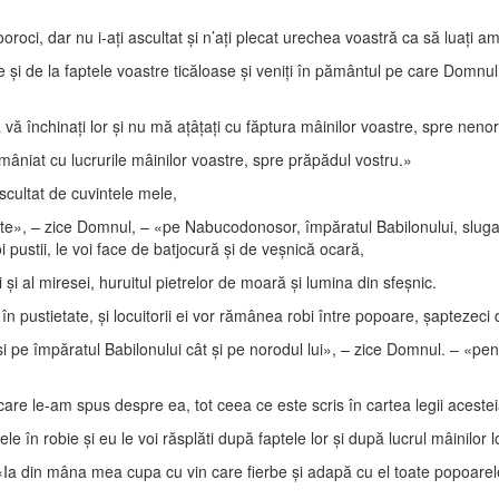
ooroci, dar nu i-aţi ascultat şi n’aţi plecat urechea voastră ca să luaţi am
 şi de la faptele voastre ticăloase şi veniţi în pământul pe care Domnul vi
ă vă închinaţi lor şi nu mă aţâţaţi cu făptura mâinilor voastre, spre neno
mâniat cu lucrurile mâinilor voastre, spre prăpădul vostru.»
cultat de cuvintele mele,
te», – zice Domnul, – «pe Nabucodonosor, împăratul Babilonului, sluga m
i pustii, le voi face de batjocură şi de veşnică ocară,
 şi al miresei, huruitul pietrelor de moară şi lumina din sfeşnic.
în pustietate, şi locuitorii ei vor rămânea robi între popoare, şaptezeci 
 pe împăratul Babilonului cât şi pe norodul lui», – zice Domnul. – «pentr
care le-am spus despre ea, tot ceea ce este scris în cartea legii aceste
e în robie şi eu le voi răsplăti după faptele lor şi după lucrul mâinilor l
Ia din mâna mea cupa cu vin care fierbe şi adapă cu el toate popoarele 