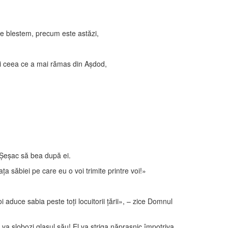
 de blestem, precum este astăzi,
l şi ceea ce a mai rămas din Aşdod,
e Şeşac să bea după ei.
ţa săbiei pe care eu o voi trimite printre voi!»
i aduce sabia peste toţi locuitorii ţării», – zice Domnul
 va slobozi glasul său! El va striga năprasnic împotriva