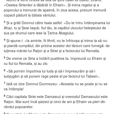
«Oastea Sirienilor a tăbărât în Efraim». Şi inima regelui şi a
poporului a tremurat de spaimă, în ziua aceea, precum tremură
copacii pădurii la bătaia vântului.
3
Şi a grăit Domnul către Isaia astfel: «Du-te întru întâmpinarea lui
Ahaz, tu şi Şear-Iaşub, fiul tău, la capătul ulucului heleşteului de
sus pe drumul care iese la Ţarina Abagiului,
4
Şi spune-i: «Ia aminte, fii tihnit, nu te înfricoşa şi inima ta să nu-
şi piardă cumpătul, din pricina acestor doi tăciuni care fumegă: de
iuţimea mâniei lui Raţon şi a Siriei şi a feciorului lui Remalia.
5
De vreme ce Siria a hotărît pustiirea ta, împreună cu Efraim şi
cu fiul lui Remalia, şi au zis:
6
«Să pornim împotriva lui Iuda şi să-l împresurăm şi să-l
subjugăm şi să punem rege peste el pe feciorul lui Tabeel»,
7
Iată ce zice Domnul Dumnezeu: «Aceasta nu se poate şi nu se
va întâmpla!
8
Căci capitala Siriei este Damascul şi voevodul Damascului este
Raţon. Mai sunt încă şaizeci şi cinci de ani şi Efraim va pieri din
rândul popoarelor.
9