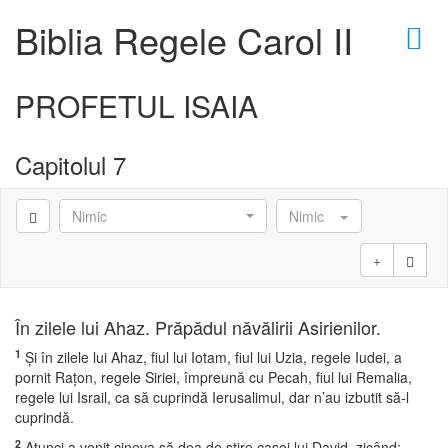
×
Biblia Regele Carol II
PROFETUL ISAIA
Capitolul 7
D
Nimic
Nimic
D
În zilele lui Ahaz. Prăpădul năvălirii Asirienilor.
1
Şi în zilele lui Ahaz, fiul lui Iotam, fiul lui Uzia, regele Iudei, a
pornit Raţon, regele Siriei, împreună cu Pecah, fiul lui Remalia,
regele lui Israil, ca să cuprindă Ierusalimul, dar n’au izbutit să-l
cuprindă.
2
Atunci a venit cineva să dea de ştire casei lui David, zicând: