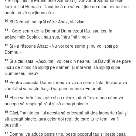
Şi capitala lui Efraim este Samaria şi voevodul Samariei este
feciorul lui Remalia. Dacă însă nu vă veţi ţine de mine, nimeni nu
poate să vă sprijinească.»
10
Şi Domnul mai grăi către Ahaz, şi-i zise:
11
«Cere semn de la Domnul Dumnezeul tău, sau jos, în
adâncimile Şeolului, sau sus, întru înălţime!»
12
Şi i-a răspuns Ahaz: «Nu voi cere semn şi nu voi ispiti pe
Domnul»
13
Şi a zis Isaia: «Ascultaţi, voi cei din neamul lui David! Vi se pare
lucru de nimic că ispitiţi pe oameni şi mai vreţi să ispitiţi şi pe
Dumnezeul meu?
14
Pentru aceasta Domnul meu vă va da semn: Iată, fecioara va
zămisli şi va naşte fiu şi-i va pune numele Emanuil.
15
El se va hrăni cu lapte şi cu miere, până în vremea când va
pricepe să respingă răul şi să aleagă binele.
16
Căci, înainte ca fiul acesta să priceapă să dea laoparte răul şi
să aleagă binele, ţara celor doi regi, de care tu te temi, va fi
pustiită.»
17
Domnul va aduce peste tine, peste poporul tău şi peste casa