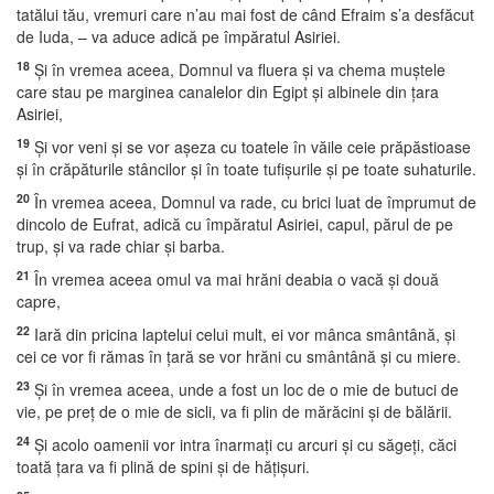
tatălui tău, vremuri care n’au mai fost de când Efraim s’a desfăcut
de Iuda, – va aduce adică pe împăratul Asiriei.
18
Şi în vremea aceea, Domnul va fluera şi va chema muştele
care stau pe marginea canalelor din Egipt şi albinele din ţara
Asiriei,
19
Şi vor veni şi se vor aşeza cu toatele în văile ceie prăpăstioase
şi în crăpăturile stâncilor şi în toate tufişurile şi pe toate suhaturile.
20
În vremea aceea, Domnul va rade, cu brici luat de împrumut de
dincolo de Eufrat, adică cu împăratul Asiriei, capul, părul de pe
trup, şi va rade chiar şi barba.
21
În vremea aceea omul va mai hrăni deabia o vacă şi două
capre,
22
Iară din pricina laptelui celui mult, ei vor mânca smântână, şi
cei ce vor fi rămas în ţară se vor hrăni cu smântână şi cu miere.
23
Şi în vremea aceea, unde a fost un loc de o mie de butuci de
vie, pe preţ de o mie de sicli, va fi plin de mărăcini şi de bălării.
24
Şi acolo oamenii vor intra înarmaţi cu arcuri şi cu săgeţi, căci
toată ţara va fi plină de spini şi de hăţişuri.