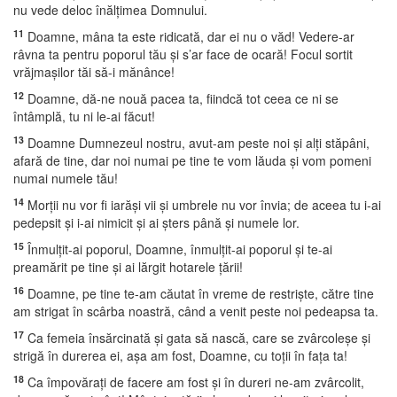
nu vede deloc înălţimea Domnului.
11
Doamne, mâna ta este ridicată, dar ei nu o văd! Vedere-ar
râvna ta pentru poporul tău şi s’ar face de ocară! Focul sortit
vrăjmaşilor tăi să-i mănânce!
12
Doamne, dă-ne nouă pacea ta, fiindcă tot ceea ce ni se
întâmplă, tu ni le-ai făcut!
13
Doamne Dumnezeul nostru, avut-am peste noi şi alţi stăpâni,
afară de tine, dar noi numai pe tine te vom lăuda şi vom pomeni
numai numele tău!
14
Morţii nu vor fi iarăşi vii şi umbrele nu vor învia; de aceea tu i-ai
pedepsit şi i-ai nimicit şi ai şters până şi numele lor.
15
Înmulţit-ai poporul, Doamne, înmulţit-ai poporul şi te-ai
preamărit pe tine şi ai lărgit hotarele ţării!
16
Doamne, pe tine te-am căutat în vreme de restrişte, către tine
am strigat în scârba noastră, când a venit peste noi pedeapsa ta.
17
Ca femeia însărcinată şi gata să nască, care se zvârcoleşe şi
strigă în durerea ei, aşa am fost, Doamne, cu toţii în faţa ta!
18
Ca împovăraţi de facere am fost şi în dureri ne-am zvârcolit,