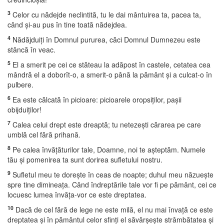
3
Celor cu nădejde neclintită, tu le dai mântuirea ta, pacea ta,
când şi-au pus în tine toată nădejdea.
4
Nădăjduiţi în Domnul pururea, căci Domnul Dumnezeu este
stâncă în veac.
5
El a smerit pe cei ce stăteau la adăpost în castele, cetatea cea
mândră el a doborît-o, a smerit-o până la pământ şi a culcat-o în
pulbere.
6
Ea este călcată în picioare: picioarele oropsiţilor, paşii
obijduiţilor!
7
Calea celui drept este dreaptă; tu netezeşti cărarea pe care
umblă cel fără prihană.
8
Pe calea învăţăturilor tale, Doamne, noi te aşteptăm. Numele
tău şi pomenirea ta sunt dorirea sufletului nostru.
9
Sufletul meu te doreşte în ceas de noapte; duhul meu năzueşte
spre tine dimineaţa. Când îndreptările tale vor fi pe pământ, cei ce
locuesc lumea învăţa-vor ce este dreptatea.
10
Dacă de cel fără de lege ne este milă, el nu mai învaţă ce este
dreptatea şi în pământul celor sfinţi el săvârşeşte strâmbătatea şi