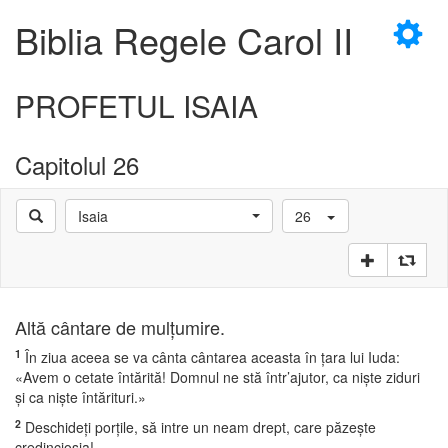
×
Biblia Regele Carol II
PROFETUL ISAIA
Capitolul 26
D
Isaia
26
D
Altă cântare de mulţumire.
1
În ziua aceea se va cânta cântarea aceasta în ţara lui Iuda:
«Avem o cetate întărită! Domnul ne stă într’ajutor, ca nişte ziduri
şi ca nişte întărituri.»
2
Deschideţi porţile, să intre un neam drept, care păzeşte
credincioşia!