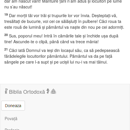
dar am născut vânt! Mântuire ţării n’am adus şi locuitori pe lume
nu s’au născut!
19
Dar morţii tăi vor trăi şi trupurile lor vor învia. Deşteptaţi-vă,
tresăltaţi de bucurie, voi cei ce sălăşluiţi în pulbere! Căci roua ta
este rouă de lumină şi pământul va naşte din nou pe cei adormiţi.
20
Sus, poporul meu! Intră în cămările tale şi închide uşa după
tine! Ascunde-te o clipă, până când va trece mânia!
21
Căci iată Domnul va ieşi din locaşul său, ca să pedepsească
fărădelegile locuitorilor pământului. Pământul va da pe faţă
sângele pe care l-a supt şi pe ucişii lui nu-i va mai tăinui.
Biblia Ortodoxă
Povață