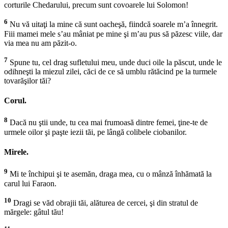
corturile Chedarului, precum sunt covoarele lui Solomon!
6
Nu vă uitaţi la mine că sunt oacheşă, fiindcă soarele m’a înnegrit.
Fiii mamei mele s’au mâniat pe mine şi m’au pus să păzesc viile, dar
via mea nu am păzit-o.
7
Spune tu, cel drag sufletului meu, unde duci oile la păscut, unde le
odihneşti la miezul zilei, căci de ce să umblu rătăcind pe la turmele
tovarăşilor tăi?
Corul.
8
Dacă nu ştii unde, tu cea mai frumoasă dintre femei, ţine-te de
urmele oilor şi paşte iezii tăi, pe lângă colibele ciobanilor.
Mirele.
9
Mi te închipui şi te asemăn, draga mea, cu o mânză înhămată la
carul lui Faraon.
10
Dragi se văd obrajii tăi, alăturea de cercei, şi din stratul de
mărgele: gâtul tău!