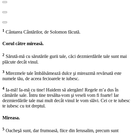
1
Cântarea Cântărilor, de Solomon făcută.
Corul către mireasă.
2
Sărută-mă cu sărutările gurii tale, căci dezmierdările tale sunt mai
plăcute decât vinul.
3
Mirezmele tale îmbălsămează dulce şi mireazmă revărsată este
numele tău, de aceea fecioarele te iubesc.
4
Ia-mă! Ia-mă cu tine! Haidem să alergăm! Regele m’a dus în
cămările sale. Întru tine tresălta-vom şi veseli vom fi foarte! Iar
dezmierdările tale mai mult decât vinul le vom slăvi. Cei ce te iubesc
te iubesc cu tot dreptul.
Mireasa.
5
Oacheşă sunt, dar frumoasă, fiice din Ierusalim, precum sunt