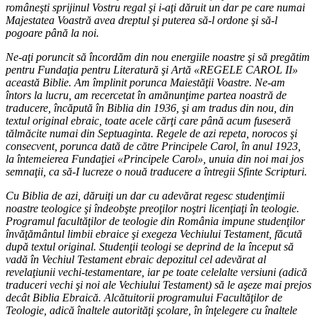
româneşti sprijinul Vostru regal şi i-aţi dăruit un dar pe care numai
Majestatea Voastră avea dreptul şi puterea să-l ordone şi să-l
pogoare până la noi.
Ne-aţi poruncit să încordăm din nou energiile noastre şi să pregătim
pentru Fundaţia pentru Literatură şi Artă «REGELE CAROL II»
această Biblie. Am împlinit porunca Maiestăţii Voastre. Ne-am
întors la lucru, am recercetat în amănunţime partea noastră de
traducere, încăpută în Biblia din 1936, şi am tradus din nou, din
textul original ebraic, toate acele cărţi care până acum fuseseră
tălmăcite numai din Septuaginta. Regele de azi repeta, norocos şi
consecvent, porunca dată de către Principele Carol, în anul 1923,
la întemeierea Fundaţiei «Principele Carol», unuia din noi mai jos
semnaţii, ca să-I lucreze o nouă traducere a întregii Sfinte Scripturi.
Cu Biblia de azi, dăruiţi un dar cu adevărat regesc studenţimii
noastre teologice şi îndeobşte preoţilor noştri licenţiaţi în teologie.
Programul facultăţilor de teologie din România impune studenţilor
învăţământul limbii ebraice şi exegeza Vechiului Testament, făcută
după textul original. Studenţii teologi se deprind de la început să
vadă în Vechiul Testament ebraic depozitul cel adevărat al
revelaţiunii vechi-testamentare, iar pe toate celelalte versiuni (adică
traduceri vechi şi noi ale Vechiului Testament) să le aşeze mai prejos
decât Biblia Ebraică. Alcătuitorii programului Facultăţilor de
Teologie, adică înaltele autorităţi şcolare, în înţelegere cu înaltele