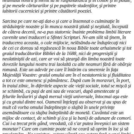
neamului nostru şi menit să se răspândească şi în colibe şi în palate,
şi pe mesele cărturarilor şi pe pupitrele studenţilor, şi printre
iubitorii cucerniciei şi printre căutătorii poeziei.
Sarcina pe care ne-aţi dat-o şi care a însemnat o culminaţie în
străduinţele noastre şi în munca noastră ştiută şi neştiută, începută
de câteva decenii, ne-a pus statornic înainte problema limbii literare
cuvenite unei traduceri a Sfintei Scripturi. Ne-am silit să ţinem, în
traducerea aceasta, o cale mijlocie, nelăsăndu-ne înduplecaţi nici
de cei ce doreau să regăsească în noua Biblie toate arhaismele şi tot
graiul traducătorilor Bibliei de la 1688, nici de progresiştii şi
neolatiniştii de azi, care ar voi să şteargă din limba noastră toate
dovezile lungului nostru trai laolaltă cu alte neamuri fără de obârşie
romană. Este un adevăr pe care îl întărim cu smerenie în faţa
Majestăţii Voastre: graiul omului are în el nestatornicia şi fluiditatea
a tot ce este omenesc şi pământesc. După cum în moravuri, în port,
în traiul zilnic, în diferitele aspecte ale vieţii sociale, totul se mişcă şi
se schimbă, cu paşi de ani sau de veacuri, după amestecate şi
felurite înrâuriri şi după mersul vieţii universale, întocmai aşa este
şi cu graiul dintre noi. Oamenii înţelepţi au observat şi au spus de
mult că vorba omului îndeplineşte o slujbă în unele privinţe
asemănătoare cu slujba îndeplinită de monetă. Cuvântul este un
mijloc de contact, de schimb şi (ca şi la bani) de adunare de comori.
Cui i-a trecut prin gând, vreodată, că s’ar putea înveşnici un sistem
monetar? Care om cuminte poate să ne ceară să oprim în loc şi să