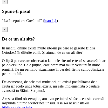
×
Spune-ți păsul
"La început era Cuvântul" (
Ioan 1,1
)
×
De ce un alt site?
În mediul online există multe site-uri pe care se găsește Biblia
Ortodoxă în diferite ediții. Și atunci, de ce un alt site?
O lipsă pe care am observat-o la unele site-uri este că se axează doar
pe o versiune. Cele puține, care oferă mai multe versiuni în limba
română, fie nu permit o vizualizare în paralel, fie nu sunt optimizate
pentru mobil.
De asemenea, de cele mai multe ori, nu există posibilitatea de a
căuta iar acolo unde totuși există, nu este implementată o căutare
avansată în Sfânta Scriptură.
Acestea fiind observațiile, am avut pe inimă să fac acest site care să
răspundă tuturor acestor neajunsuri. Așa s-a născut site-ul
biblia.ortodoxa.info