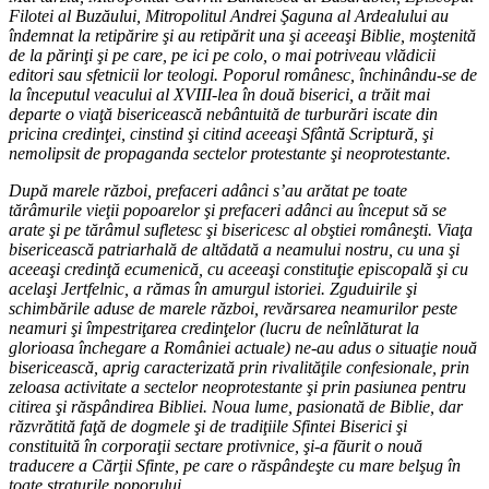
Filotei al Buzăului, Mitropolitul Andrei Şaguna al Ardealului au
îndemnat la retipărire şi au retipărit una şi aceeaşi Biblie, moştenită
de la părinţi şi pe care, pe ici pe colo, o mai potriveau vlădicii
editori sau sfetnicii lor teologi. Poporul românesc, închinându-se de
la începutul veacului al XVIII-lea în două biserici, a trăit mai
departe o viaţă bisericească nebântuită de turburări iscate din
pricina credinţei, cinstind şi citind aceeaşi Sfântă Scriptură, şi
nemolipsit de propaganda sectelor protestante şi neoprotestante.
După marele război, prefaceri adânci s’au arătat pe toate
tărâmurile vieţii popoarelor şi prefaceri adânci au început să se
arate şi pe tărâmul sufletesc şi bisericesc al obştiei româneşti. Viaţa
bisericească patriarhală de altădată a neamului nostru, cu una şi
aceeaşi credinţă ecumenică, cu aceeaşi constituţie episcopală şi cu
acelaşi Jertfelnic, a rămas în amurgul istoriei. Zguduirile şi
schimbările aduse de marele război, revărsarea neamurilor peste
neamuri şi împestriţarea credinţelor (lucru de neînlăturat la
glorioasa închegare a României actuale) ne-au adus o situaţie nouă
bisericească, aprig caracterizată prin rivalităţile confesionale, prin
zeloasa activitate a sectelor neoprotestante şi prin pasiunea pentru
citirea şi răspândirea Bibliei. Noua lume, pasionată de Biblie, dar
răzvrătită faţă de dogmele şi de tradiţiile Sfintei Biserici şi
constituită în corporaţii sectare protivnice, şi-a făurit o nouă
traducere a Cărţii Sfinte, pe care o răspândeşte cu mare belşug în
toate straturile poporului.