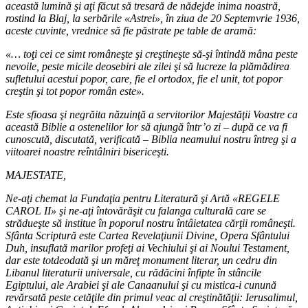
această lumină şi aţi făcut să tresară de nădejde inima noastră,
rostind la Blaj, la serbările «Astrei», în ziua de 20 Septemvrie 1936,
aceste cuvinte, vrednice să fie păstrate pe table de aramă:
«… toţi cei ce simt româneşte şi creştineşte să-şi întindă mâna peste
nevoile, peste micile deosebiri ale zilei şi să lucreze la plămădirea
sufletului acestui popor, care, fie el ortodox, fie el unit, tot popor
creştin şi tot popor român este».
Este sfioasa şi negrăita năzuinţă a servitorilor Majestăţii Voastre ca
această Biblie a ostenelilor lor să ajungă într’o zi – după ce va fi
cunoscută, discutată, verificată – Biblia neamului nostru întreg şi a
viitoarei noastre reîntâlniri bisericeşti.
MAJESTATE,
Ne-aţi chemat la Fundaţia pentru Literatură şi Artă «REGELE
CAROL II» şi ne-aţi întovărăşit cu falanga culturală care se
strădueşte să institue în poporul nostru întâietatea cărţii româneşti.
Sfânta Scriptură este Cartea Revelaţiunii Divine, Opera Sfântului
Duh, insuflată marilor profeţi ai Vechiului şi ai Noului Testament,
dar este totdeodată şi un măreţ monument literar, un cedru din
Libanul literaturii universale, cu rădăcini înfipte în stâncile
Egiptului, ale Arabiei şi ale Canaanului şi cu mistica-i cunună
revărsată peste cetăţile din primul veac al creştinătăţii: Ierusalimul,