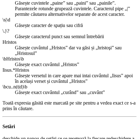
Găsește cuvintele „paine” sau „paini” sau „painile”.
Parantezele rotunde grupează cuvintele. Caracterul pipe „|”
permite căutarea alternativelor separate de acest caracter.
\s|\d
Găsește caracter de spațiu sau cifră
\.|\?
Găsește caracterul punct sau semnul întrebării
Hristos
Găsește cuvântul „Hristos” dar va găsi și „hristoşi” sau
„Hristosul”
\bHristos\b
Găsește exact cuvântul „Hristos”
Iisus.*Hristos
Găsește versetul in care apare mai intai cuvântul „Iisus” apoi
în același verset și cuvântul „Hristos”
\bcu..n(t|d)\b
Găsește exact cuvântul „curând” sau „cuvânt”
Toată expresia găsită este marcată pe site pentru a vedea exact ce s-a
prins în căutare.
Setări
deschide un panou de setări ce se resetează la fiecare redeschidere a