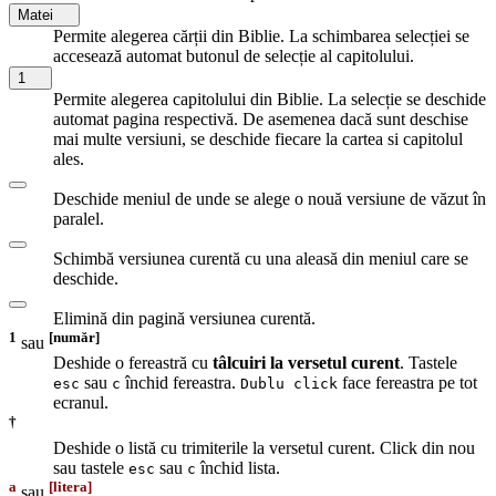
Matei
Permite alegerea cărții din Biblie. La schimbarea selecției se
accesează automat butonul de selecție al capitolului.
1
Permite alegerea capitolului din Biblie. La selecție se deschide
automat pagina respectivă. De asemenea dacă sunt deschise
mai multe versiuni, se deschide fiecare la cartea si capitolul
ales.
Deschide meniul de unde se alege o nouă versiune de văzut în
paralel.
Schimbă versiunea curentă cu una aleasă din meniul care se
deschide.
Elimină din pagină versiunea curentă.
1
[număr]
sau
Deshide o fereastră cu
tâlcuiri la versetul curent
. Tastele
sau
închid fereastra.
face fereastra pe tot
esc
c
Dublu click
ecranul.
†
Deshide o listă cu trimiterile la versetul curent. Click din nou
sau tastele
sau
închid lista.
esc
c
a
[litera]
sau