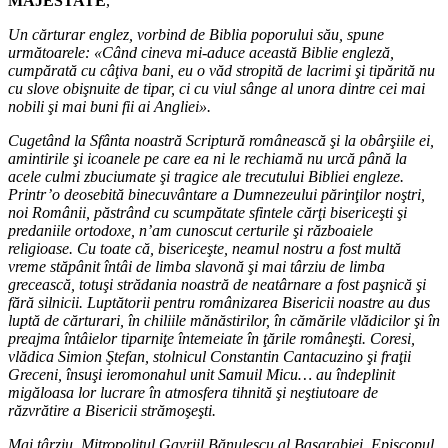
MAJESTATE
,
Un cărturar englez, vorbind de Biblia poporului său, spune
următoarele: «Când cineva mi-aduce această Biblie engleză,
cumpărată cu câţiva bani, eu o văd stropită de lacrimi şi tipărită nu
cu slove obişnuite de tipar, ci cu viul sânge al unora dintre cei mai
nobili şi mai buni fii ai Angliei».
Cugetând la Sfânta noastră Scriptură românească şi la obârşiile ei,
amintirile şi icoanele pe care ea ni le rechiamă nu urcă până la
acele culmi zbuciumate şi tragice ale trecutului Bibliei engleze.
Printr’o deosebită binecuvântare a Dumnezeului părinţilor noştri,
noi Românii, păstrând cu scumpătate sfintele cărţi bisericeşti şi
predaniile ortodoxe, n’am cunoscut certurile şi războaiele
religioase. Cu toate că, bisericeşte, neamul nostru a fost multă
vreme stăpânit întâi de limba slavonă şi mai târziu de limba
grecească, totuşi strădania noastră de neatârnare a fost paşnică şi
fără silnicii. Luptătorii pentru românizarea Bisericii noastre au dus
luptă de cărturari, în chiliile mănăstirilor, în cămările vlădicilor şi în
preajma întâielor tiparniţe întemeiate în ţările româneşti. Coresi,
vlădica Simion Ştefan, stolnicul Constantin Cantacuzino şi fraţii
Greceni, însuşi ieromonahul unit Samuil Micu… au îndeplinit
migăloasa lor lucrare în atmosfera tihnită şi neştiutoare de
răzvrătire a Bisericii strămoşeşti.
Mai târziu, Mitropolitul Gavriil Bănulescu al Basarabiei, Episcopul