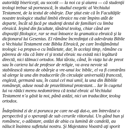
autorităţi bisericeşti, au socotit — la noi ca şi aiurea — că studenţii
teologi trebue să pornească, în studiul exegetic al Vechiului
Testament, de la textul de obârşie. Dar ştiut este că în Facultăţile
noastre teologice studiul limbii ebraice nu este împins atât de
departe, încât să facă pe studenţi destul de familiari cu limba
ebraică. Ieşind din facultate, tânărul teolog, chiar când are
dispoziţii filologice, rar se mai întoarce la gramatica ebraică şi la
dicţionarul lui Gesenius. El rămâne încredinţat că adevărata Biblie
a Vechiului Testament este Biblia Ebraică, pe care învăţământul
teologic i-a propus-o cu întâietate, dar, în acelaşi timp, rămâne cu
părerea de rău că între el şi textul ebraic nu există nici legătură
directă, nici tălmaci ortodox. Mai târziu, când, în viaţa lui de preot
sau în cariera lui de profesor de religie, va avea nevoie să
stabilească starea de obârşie a vre-unui loc biblic, el va fi constrâns
să alerge la una din traducerile (în circulaţie universală) franceză,
engleză, germană sau, în cazul cel mai umil, la una din Bibliile
româneşti, aduse nouă de prozelitismul protestant… Iar în cugetul
lui va rătăci mereu nedomirirea că textul ebraic al Vechiului
Testament n’a găsit la noi, până astăzi, nici un traducător, teolog
ortodox.
Îndeplinind zi de zi porunca pe care ne-aţi dat-o, am întrevăzut o
perspectivă şi o speranţă de sub cerurile viitorului. Un gând bun şi
românesc, o adăstare, astăzi de abia cu lumină de candelă, au
nălucit înaintea sufletului nostru. Şi Majestatea Voastră aţi sporit