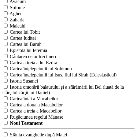
Avacum
Sofonie
Agheu
Zaharia
Maleahi
Cartea lui Tobit
Cartea Iuditei
Cartea lui Baruh
Epistola lui Ieremia
Cântarea celor trei tineri
Cartea a treia a lui Ezdra
Cartea înţelepciunii lui Solomon
Cartea înţelepciunii lui Isus, fiul lui Sirah (Eclesiasticul)
Istoria Susanei
Istoria omorârii balaurului şi a sfărâmării lui Bel (luată de la
sfârşitul cărţii lui Daniel)
Cartea întâi a Macabeilor
Cartea a doua a Macabeilor
Cartea a treia a Macabeilor
Rugăciunea regelui Manase
Noul Testament
Sfânta evanghelie după Matei