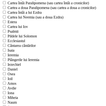
Cartea întâi Paralipomena (sau cartea întâi a cronicilor)
Cartea a doua Paralipomena (sau cartea a doua a cronicilor)
Cartea întâi a lui Ezdra
Cartea lui Neemia (sau a doua Ezdra)
Estera
Cartea lui Iov
Psalmii
Pildele lui Solomon
Ecclesiastul
Cântarea cântărilor
Isaia
Ieremia
Plângerile lui Ieremia
Iezechiel
Daniel
Osea
Ioil
Amos
Avdie
Iona
Miheia
Naum