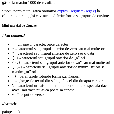
găsite la maxim 1000 de rezultate.
Site-ul permite utilizarea anumitor
expresii regulate (regex)
în
căutare pentru a găsi cuvinte cu diferite forme și grupuri de cuvinte.
Mini-tutorial de căutare
Lista comenzi
- un singur caracte, orice caracter
.
- caracterul sau grupul anterior de zero sau mai multe ori
*
- caracterul sau grupul anterior de zero sau o data
?
- caracterul sau grupul anterior de „n” ori
{n}
- caracterul sau grupul anterior de „n” sau mai multe ori
{n,}
- caracterul sau grupul anterior de minim „n” ori sau
{n,m}
maxim „m” ori
- parantezele rotunde formează grupuri
()
- găsește fie textul din stânga fie cel din dreapta caraterului
|
- caracterul următor nu mai are nici o funcție specială dacă
\
avea, sau dacă nu avea poate să capete
- început de verset
^
Exemple
pain(e|i|ile)