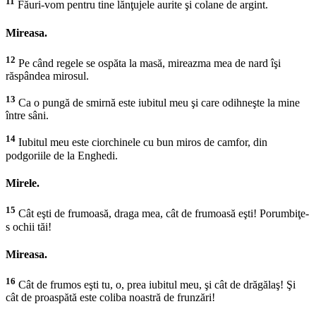
11
Făuri-vom pentru tine lănţujele aurite şi colane de argint.
Mireasa.
12
Pe când regele se ospăta la masă, mireazma mea de nard îşi
răspândea mirosul.
13
Ca o pungă de smirnă este iubitul meu şi care odihneşte la mine
între sâni.
14
Iubitul meu este ciorchinele cu bun miros de camfor, din
podgoriile de la Enghedi.
Mirele.
15
Cât eşti de frumoasă, draga mea, cât de frumoasă eşti! Porumbiţe-
s ochii tăi!
Mireasa.
16
Cât de frumos eşti tu, o, prea iubitul meu, şi cât de drăgălaş! Şi
cât de proaspătă este coliba noastră de frunzări!