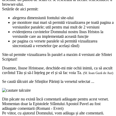
browser-ului.
Setările de aici permit:
alegerea dimensiunii fontului site-ului
pe monitore mai mari să permită vizualizarea pe toată pagina a
versiunilor paralele; util pentru mai mult de 2 versiuni
evidențierea cuvintelor Domnului nostru Iisus Hristos la
versiunile care au implementată această funcție
pe pagina cu versete paralele să permită vizualizarea
sincronizată a versetelor (pe același rând)
Site-ul permite vizualizarea în paralel a maxim 4 versiuni ale Sfintei
Scripturi!
Doamne, Iisuse Hristoase, deschide-mi mie ochii inimii, ca să ascult
cuvîntul Tău și să-l înțeleg pe el și să fac voia Ta.
(Sf. Ioan Gură de Aur)
Se caută tâlcuiri ale Sfinților Părinți la versetul selectat ...
Din păcate nu există încă comentarii adăugate pentru acest verset.
Momentan doar la Epistolele Sfântului Apostol Pavel au fost
adăugate comentarii (Romani - Evrei)
Pe viitor, cu ajutorul Domnului, vom adăuga și alte comentarii.