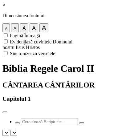
×
Dimensiunea fontului:
A
A
A
A
A
Pagină Întreagă
Evidențiază cuvintele Domnului
nostru Iisus Hristos
Sincronizează versetele
Biblia Regele Carol II
CÂNTAREA CÂNTĂRILOR
Capitolul 1