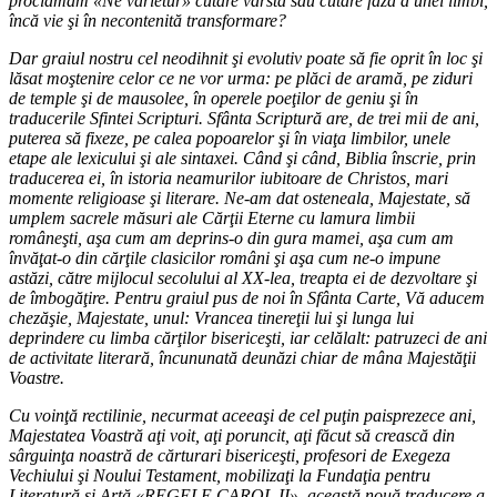
proclamăm «Ne varietur» cutare vârstă sau cutare fază a unei limbi,
încă vie şi în necontenită transformare?
Dar graiul nostru cel neodihnit şi evolutiv poate să fie oprit în loc şi
lăsat moştenire celor ce ne vor urma: pe plăci de aramă, pe ziduri
de temple şi de mausolee, în operele poeţilor de geniu şi în
traducerile Sfintei Scripturi. Sfânta Scriptură are, de trei mii de ani,
puterea să fixeze, pe calea popoarelor şi în viaţa limbilor, unele
etape ale lexicului şi ale sintaxei. Când şi când, Biblia înscrie, prin
traducerea ei, în istoria neamurilor iubitoare de Christos, mari
momente religioase şi literare. Ne-am dat osteneala, Majestate, să
umplem sacrele măsuri ale Cărţii Eterne cu lamura limbii
româneşti, aşa cum am deprins-o din gura mamei, aşa cum am
învăţat-o din cărţile clasicilor români şi aşa cum ne-o impune
astăzi, către mijlocul secolului al XX-lea, treapta ei de dezvoltare şi
de îmbogăţire. Pentru graiul pus de noi în Sfânta Carte, Vă aducem
chezăşie, Majestate, unul: Vrancea tinereţii lui şi lunga lui
deprindere cu limba cărţilor bisericeşti, iar celălalt: patruzeci de ani
de activitate literară, încununată deunăzi chiar de mâna Majestăţii
Voastre.
Cu voinţă rectilinie, necurmat aceeaşi de cel puţin paisprezece ani,
Majestatea Voastră aţi voit, aţi poruncit, aţi făcut să crească din
sârguinţa noastră de cărturari bisericeşti, profesori de Exegeza
Vechiului şi Noului Testament, mobilizaţi la Fundaţia pentru
Literatură şi Artă «REGELE CAROL II», această nouă traducere a