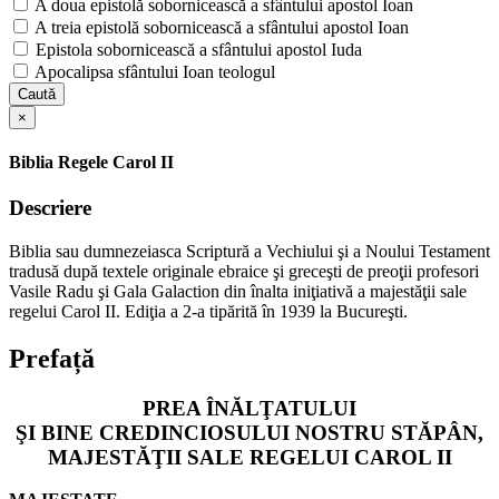
A doua epistolă sobornicească a sfântului apostol Ioan
A treia epistolă sobornicească a sfântului apostol Ioan
Epistola sobornicească a sfântului apostol Iuda
Apocalipsa sfântului Ioan teologul
Caută
×
Biblia Regele Carol II
Descriere
Biblia sau dumnezeiasca Scriptură a Vechiului şi a Noului Testament
tradusă după textele originale ebraice şi greceşti de preoţii profesori
Vasile Radu şi Gala Galaction din înalta iniţiativă a majestăţii sale
regelui Carol II. Ediţia a 2-a tipărită în 1939 la Bucureşti.
Prefață
PREA ÎNĂLŢATULUI
ŞI BINE CREDINCIOSULUI NOSTRU STĂPÂN,
MAJESTĂŢII SALE REGELUI CAROL II