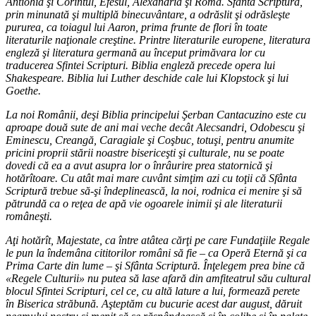
Antiohia şi Corintul, Efesul, Alexandria şi Roma. Sfânta Scriptură,
prin minunată şi multiplă binecuvântare, a odrăslit şi odrăsleşte
pururea, ca toiagul lui Aaron, prima frunte de flori în toate
literaturile naţionale creştine. Printre literaturile europene, literatura
engleză şi literatura germană au început primăvara lor cu
traducerea Sfintei Scripturi. Biblia engleză precede opera lui
Shakespeare. Biblia lui Luther deschide cale lui Klopstock şi lui
Goethe.
La noi Românii, deşi Biblia principelui Şerban Cantacuzino este cu
aproape două sute de ani mai veche decât Alecsandri, Odobescu şi
Eminescu, Creangă, Caragiale şi Coşbuc, totuşi, pentru anumite
pricini proprii stării noastre bisericeşti şi culturale, nu se poate
dovedi că ea a avut asupra lor o înrâurire prea statornică şi
hotărîtoare. Cu atât mai mare cuvânt simţim azi cu toţii că Sfânta
Scriptură trebue să-şi îndeplinească, la noi, rodnica ei menire şi să
pătrundă ca o reţea de apă vie ogoarele inimii şi ale literaturii
româneşti.
Aţi hotărît, Majestate, ca între atâtea cărţi pe care Fundaţiile Regale
le pun la îndemâna cititorilor români să fie – ca Operă Eternă şi ca
Prima Carte din lume – şi Sfânta Scriptură. Înţelegem prea bine că
«Regele Culturii» nu putea să lase afară din amfiteatrul său cultural
blocul Sfintei Scripturi, cel ce, cu altă lature a lui, formează perete
în Biserica străbună. Aşteptăm cu bucurie acest dar august, dăruit