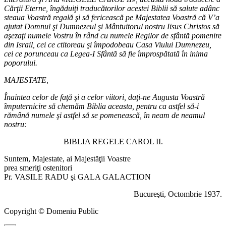
Cărţii Eterne, îngăduiţi traducătorilor acestei Biblii să salute adânc
steaua Voastră regală şi să fericească pe Majestatea Voastră că V’a
ajutat Domnul şi Dumnezeul şi Mântuitorul nostru Iisus Christos să
aşezaţi numele Vostru în rând cu numele Regilor de sfântă pomenire
din Israil, cei ce ctitoreau şi împodobeau Casa Viului Dumnezeu,
cei ce porunceau ca Legea-I Sfântă să fie împrospătată în inima
poporului.
MAJESTATE,
Înaintea celor de faţă şi a celor viitori, daţi-ne Augusta Voastră
împuternicire să chemăm Biblia aceasta, pentru ca astfel să-i
rămână numele şi astfel să se pomenească, în neam de neamul
nostru:
BIBLIA REGELE CAROL II.
Suntem, Majestate, ai Majestăţii Voastre
prea smeriţi ostenitori
Pr. VASILE RADU şi GALA GALACTION
Bucureşti, Octombrie 1937.
Copyright © Domeniu Public