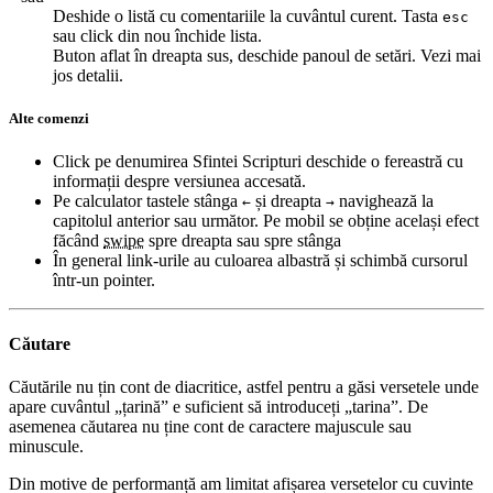
Deshide o listă cu comentariile la cuvântul curent. Tasta
esc
sau click din nou închide lista.
Buton aflat în dreapta sus, deschide panoul de setări. Vezi mai
jos detalii.
Alte comenzi
Click pe denumirea Sfintei Scripturi deschide o fereastră cu
informații despre versiunea accesată.
Pe calculator tastele stânga
și dreapta
navighează la
←
→
capitolul anterior sau următor. Pe mobil se obține același efect
făcând
swipe
spre dreapta sau spre stânga
În general link-urile au culoarea albastră și schimbă cursorul
într-un pointer.
Căutare
Căutările nu țin cont de diacritice, astfel pentru a găsi versetele unde
apare cuvântul „țarină” e suficient să introduceți „tarina”. De
asemenea căutarea nu ține cont de caractere majuscule sau
minuscule.
Din motive de performanță am limitat afișarea versetelor cu cuvinte