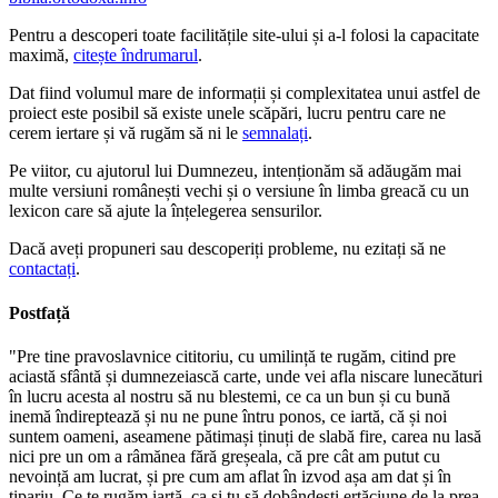
Pentru a descoperi toate facilitățile site-ului și a-l folosi la capacitate
maximă,
citește îndrumarul
.
Dat fiind volumul mare de informații și complexitatea unui astfel de
proiect este posibil să existe unele scăpări, lucru pentru care ne
cerem iertare și vă rugăm să ni le
semnalați
.
Pe viitor, cu ajutorul lui Dumnezeu, intenționăm să adăugăm mai
multe versiuni românești vechi și o versiune în limba greacă cu un
lexicon care să ajute la înțelegerea sensurilor.
Dacă aveți propuneri sau descoperiți probleme, nu ezitați să ne
contactați
.
Postfață
"Pre tine pravoslavnice cititoriu, cu umilință te rugăm, citind pre
aciastă sfântă și dumnezeiască carte, unde vei afla niscare lunecături
în lucru acesta al nostru să nu blestemi, ce ca un bun și cu bună
inemă îndireptează și nu ne pune întru ponos, ce iartă, că și noi
suntem oameni, aseamene pătimași ținuți de slabă fire, carea nu lasă
nici pre un om a râmănea fără greșeala, că pre cât am putut cu
nevoință am lucrat, și pre cum am aflat în izvod așa am dat și în
tipariu. Ce te rugăm iartă, ca și tu să dobândești ertăciune de la prea