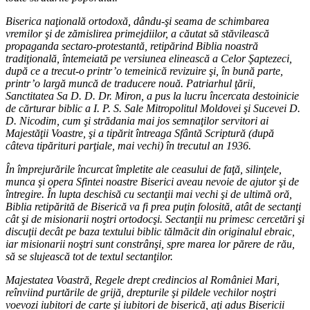
Biserica naţională ortodoxă, dându-şi seama de schimbarea
vremilor şi de zămislirea primejdiilor, a căutat să stăvilească
propaganda sectaro-protestantă, retipărind Biblia noastră
tradiţională, întemeiată pe versiunea elinească a Celor Şaptezeci,
după ce a trecut-o printr’o temeinică revizuire şi, în bună parte,
printr’o largă muncă de traducere nouă. Patriarhul ţării,
Sanctitatea Sa D. D. Dr. Miron, a pus la lucru încercata destoinicie
de cărturar biblic a I. P. S. Sale Mitropolitul Moldovei şi Sucevei D.
D. Nicodim, cum şi strădania mai jos semnaţilor servitori ai
Majestăţii Voastre, şi a tipărit întreaga Sfântă Scriptură (după
câteva tipărituri parţiale, mai vechi) în trecutul an 1936.
În împrejurările încurcat împletite ale ceasului de faţă, silinţele,
munca şi opera Sfintei noastre Biserici aveau nevoie de ajutor şi de
întregire. În lupta deschisă cu sectanţii mai vechi şi de ultimă oră,
Biblia retipărită de Biserică va fi prea puţin folosită, atât de sectanţi
cât şi de misionarii noştri ortodocşi. Sectanţii nu primesc cercetări şi
discuţii decât pe baza textului biblic tălmăcit din originalul ebraic,
iar misionarii noştri sunt constrânşi, spre marea lor părere de rău,
să se slujească tot de textul sectanţilor.
Majestatea Voastră, Regele drept credincios al României Mari,
reînviind purtările de grijă, drepturile şi pildele vechilor noştri
voevozi iubitori de carte şi iubitori de biserică, aţi adus Bisericii