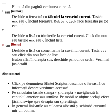
Elimină din pagină versiunea curentă.
1
[număr]
sau
Deshide o fereastră cu
tâlcuiri la versetul curent
. Tastele
sau
închid fereastra.
face fereastra pe tot
esc
c
Dublu click
ecranul.
†
Deshide o listă cu trimiterile la versetul curent. Click din nou
sau tastele
sau
închid lista.
esc
c
a
[litera]
sau
Deshide o listă cu comentariile la cuvântul curent. Tasta
esc
sau click din nou închide lista.
Buton aflat în dreapta sus, deschide panoul de setări. Vezi mai
jos detalii.
Alte comenzi
Click pe denumirea Sfintei Scripturi deschide o fereastră cu
informații despre versiunea accesată.
Pe calculator tastele stânga
și dreapta
navighează la
←
→
capitolul anterior sau următor. Pe mobil se obține același efect
făcând
swipe
spre dreapta sau spre stânga
În general link-urile au culoarea albastră și schimbă cursorul
într-un pointer.