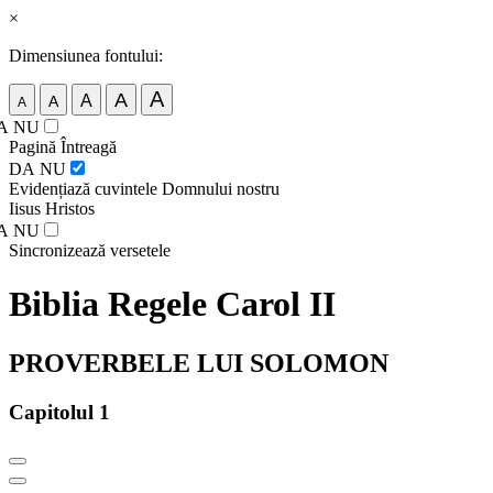
×
Dimensiunea fontului:
A
A
A
A
A
A
NU
Pagină Întreagă
DA
NU
Evidențiază cuvintele Domnului nostru
Iisus Hristos
A
NU
Sincronizează versetele
Biblia Regele Carol II
PROVERBELE LUI SOLOMON
Capitolul 1