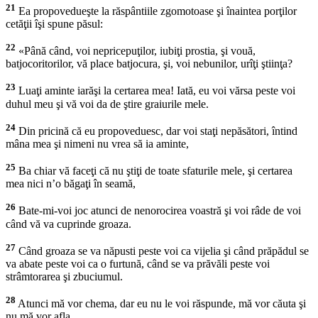
21
Ea propovedueşte la răspântiile zgomotoase şi înaintea porţilor
cetăţii îşi spune păsul:
22
«Până când, voi nepricepuţilor, iubiţi prostia, şi vouă,
batjocoritorilor, vă place batjocura, şi, voi nebunilor, urîţi ştiinţa?
23
Luaţi aminte iarăşi la certarea mea! Iată, eu voi vărsa peste voi
duhul meu şi vă voi da de ştire graiurile mele.
24
Din pricină că eu propoveduesc, dar voi staţi nepăsători, întind
mâna mea şi nimeni nu vrea să ia aminte,
25
Ba chiar vă faceţi că nu ştiţi de toate sfaturile mele, şi certarea
mea nici n’o băgaţi în seamă,
26
Bate-mi-voi joc atunci de nenorocirea voastră şi voi râde de voi
când vă va cuprinde groaza.
27
Când groaza se va năpusti peste voi ca vijelia şi când prăpădul se
va abate peste voi ca o furtună, când se va prăvăli peste voi
strâmtorarea şi zbuciumul.
28
Atunci mă vor chema, dar eu nu le voi răspunde, mă vor căuta şi
nu mă vor afla.