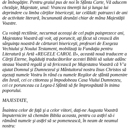
de îmbogăţire. Pentru graiul pus de noi în Sfânta Carte, Vă aducem
chezăşie, Majestate, unul: Vrancea tinereţii lui şi lunga lui
deprindere cu limba cărţilor bisericeşti, iar celălalt: patruzeci de ani
de activitate literară, încununată deunăzi chiar de mâna Majestăţii
Voastre.
Cu voinţă rectilinie, necurmat aceeaşi de cel puţin paisprezece ani,
Majestatea Voastră aţi voit, aţi poruncit, aţi făcut să crească din
sârguinţa noastră de cărturari bisericeşti, profesori de Exegeza
Vechiului şi Noului Testament, mobilizaţi la Fundaţia pentru
Literatură şi Artă «REGELE CAROL II», această nouă traducere a
Cărţii Eterne, îngăduiţi traducătorilor acestei Biblii să salute adânc
steaua Voastră regală şi să fericească pe Majestatea Voastră că V’a
ajutat Domnul şi Dumnezeul şi Mântuitorul nostru Iisus Christos să
aşezaţi numele Vostru în rând cu numele Regilor de sfântă pomenire
din Israil, cei ce ctitoreau şi împodobeau Casa Viului Dumnezeu,
cei ce porunceau ca Legea-I Sfântă să fie împrospătată în inima
poporului.
MAJESTATE,
Înaintea celor de faţă şi a celor viitori, daţi-ne Augusta Voastră
împuternicire să chemăm Biblia aceasta, pentru ca astfel să-i
rămână numele şi astfel să se pomenească, în neam de neamul
nostru: