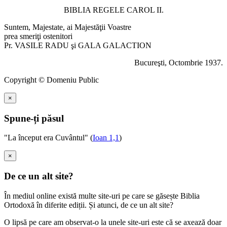
BIBLIA REGELE CAROL II.
Suntem, Majestate, ai Majestăţii Voastre
prea smeriţi ostenitori
Pr. VASILE RADU şi GALA GALACTION
Bucureşti, Octombrie 1937.
Copyright © Domeniu Public
×
Spune-ți păsul
"La început era Cuvântul" (
Ioan 1,1
)
×
De ce un alt site?
În mediul online există multe site-uri pe care se găsește Biblia
Ortodoxă în diferite ediții. Și atunci, de ce un alt site?
O lipsă pe care am observat-o la unele site-uri este că se axează doar