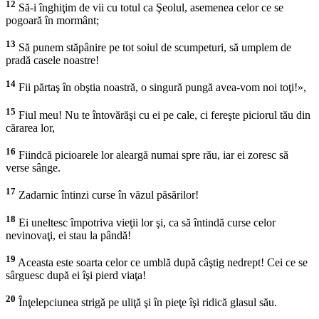
12
Să-i înghiţim de vii cu totul ca Şeolul, asemenea celor ce se
pogoară în mormânt;
13
Să punem stăpânire pe tot soiul de scumpeturi, să umplem de
pradă casele noastre!
14
Fii părtaş în obştia noastră, o singură pungă avea-vom noi toţi!»,
15
Fiul meu! Nu te întovărăşi cu ei pe cale, ci fereşte piciorul tău din
cărarea lor,
16
Fiindcă picioarele lor aleargă numai spre rău, iar ei zoresc să
verse sânge.
17
Zadarnic întinzi curse în văzul păsărilor!
18
Ei uneltesc împotriva vieţii lor şi, ca să întindă curse celor
nevinovaţi, ei stau la pândă!
19
Aceasta este soarta celor ce umblă după câştig nedrept! Cei ce se
sârguesc după ei îşi pierd viaţa!
20
Înţelepciunea strigă pe uliţă şi în pieţe îşi ridică glasul său.