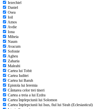
Iezechiel
Daniel
Osea
Ioil
Amos
Avdie
Iona
Miheia
Naum
Avacum
Sofonie
Agheu
Zaharia
Maleahi
Cartea lui Tobit
Cartea Iuditei
Cartea lui Baruh
Epistola lui Ieremia
Cântarea celor trei tineri
Cartea a treia a lui Ezdra
Cartea înţelepciunii lui Solomon
Cartea înţelepciunii lui Isus, fiul lui Sirah (Eclesiasticul)