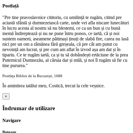
Postfață
"Pre tine pravoslavnice cititoriu, cu umilință te rugăm, citind pre
aciastă sfântă și dumnezeiască carte, unde vei afla niscare lunecături
în lucru acesta al nostru să nu blestemi, ce ca un bun și cu bună
inemă îndireptează și nu ne pune întru ponos, ce iartă, că și noi
suntem oameni, aseamene pătimași ținuți de slabă fire, carea nu lasă
nici pre un om a râmănea fără greșeala, că pre cât am putut cu
nevoință am lucrat, și pre cum am aflat în izvod așa am dat și în
tipariu. Ce te rugăm iartă, ca și tu să dobândești ertăciune de la prea
Puternicul Dumnezău, al căruia dar și milă, și noi îl rugăm să fie cu
tine pururea."
Postfața Bibliei de la București, 1688
În amintirea tatălui meu, Costică, trecut la cele veșnice.
×
Îndrumar de utilizare
Navigare
Butoane