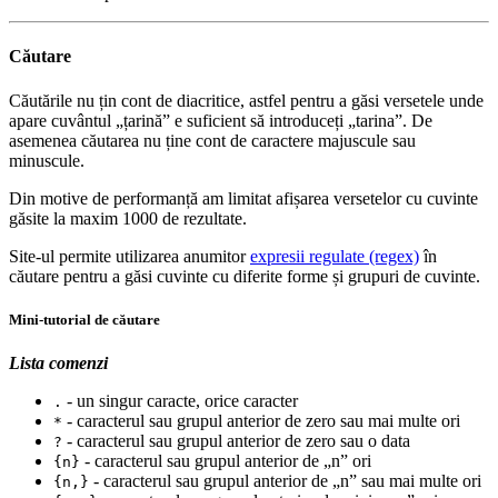
Căutare
Căutările nu țin cont de diacritice, astfel pentru a găsi versetele unde
apare cuvântul „țarină” e suficient să introduceți „tarina”. De
asemenea căutarea nu ține cont de caractere majuscule sau
minuscule.
Din motive de performanță am limitat afișarea versetelor cu cuvinte
găsite la maxim 1000 de rezultate.
Site-ul permite utilizarea anumitor
expresii regulate (regex)
în
căutare pentru a găsi cuvinte cu diferite forme și grupuri de cuvinte.
Mini-tutorial de căutare
Lista comenzi
- un singur caracte, orice caracter
.
- caracterul sau grupul anterior de zero sau mai multe ori
*
- caracterul sau grupul anterior de zero sau o data
?
- caracterul sau grupul anterior de „n” ori
{n}
- caracterul sau grupul anterior de „n” sau mai multe ori
{n,}