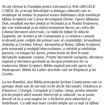
Ne-aţi chemat la Fundaţia pentru Literatură şi Artă «REGELE
CAROL II» şi ne-aţi întovărăşit cu falanga culturală care se
strădueşte să institue în poporul nostru întâietatea cărţii româneşti.
Sfânta Scriptură este Cartea Revelaţiunii Divine, Opera Sfântului
Duh, insuflată marilor profeţi ai Vechiului şi ai Noului Testament,
dar este totdeodată şi un măreţ monument literar, un cedru din
Libanul literaturii universale, cu rădăcini înfipte în stâncile
Egiptului, ale Arabiei şi ale Canaanului şi cu mistica-i cunună
revărsată peste cetăţile din primul veac al creştinătăţii: Ierusalimul,
Antiohia şi Corintul, Efesul, Alexandria şi Roma. Sfânta Scriptură,
prin minunată şi multiplă binecuvântare, a odrăslit şi odrăsleşte
pururea, ca toiagul lui Aaron, prima frunte de flori în toate
literaturile naţionale creştine. Printre literaturile europene, literatura
engleză şi literatura germană au început primăvara lor cu
traducerea Sfintei Scripturi. Biblia engleză precede opera lui
Shakespeare. Biblia lui Luther deschide cale lui Klopstock şi lui
Goethe.
La noi Românii, deşi Biblia principelui Şerban Cantacuzino este cu
aproape două sute de ani mai veche decât Alecsandri, Odobescu şi
Eminescu, Creangă, Caragiale şi Coşbuc, totuşi, pentru anumite
pricini proprii stării noastre bisericeşti şi culturale, nu se poate
dovedi că ea a avut asupra lor o înrâurire prea statornică şi
hotărîtoare. Cu atât mai mare cuvânt simţim azi cu toţii că Sfânta