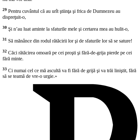
29
Pentru cuvântul că au urît ştiinţa şi frica de Dumnezeu au
dispreţuit-o,
30
Şi n’au luat aminte la sfaturile mele şi certarea mea au hulit-o,
31
Să mănânce din rodul rătăcirii lor şi de sfaturile lor să se sature!
32
Căci rătăcirea omoară pe cei proşti şi fără-de-grija pierde pe cei
fără minte.
33
Ci numai cel ce mă ascultă va fi fără de grijă şi va trăi liniştit, fără
să se teamă de vre-o urgie.»