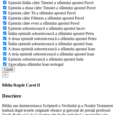
Epistola întâia către Timotei a sfântului apostol Pavel
Epistola a doua către Timotei a sfântului apostol Pavel
Epistola către Tit a sfântului apostol Pavel
Epistola către Filimon a sfântului apostol Pavel
Epistola către evrei a sfântului apostol Pavel
Epistola sobornicească a sfântului apostol Iacov
Întâia epistolă sobornicească a sfântului apostol Petru
A doua epistolă sobornicească a sfântului apostol Petru
Întâia epistolă sobornicească a sfântului apostol Ioan
A doua epistolă sobornicească a sfântului apostol Ioan
A treia epistolă sobornicească a sfântului apostol Ioan
Epistola sobornicească a sfântului apostol Iuda
Apocalipsa sfântului Ioan teologul
Caută
×
Biblia Regele Carol II
Descriere
Biblia sau dumnezeiasca Scriptură a Vechiului şi a Noului Testament
tradusă după textele originale ebraice şi greceşti de preoţii profesori
Vasile Radu şi Gala Galaction din înalta iniţiativă a majestăţii sale