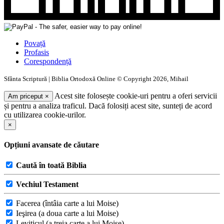
Povață
Profasis
Corespondență
Sfânta Scriptură | Biblia Ortodoxă Online © Copyright 2026, Mihail
Acest site folosește cookie-uri pentru a oferi servicii
Am priceput
×
și pentru a analiza traficul. Dacă folosiți acest site, sunteți de acord
cu utilizarea cookie-urilor.
×
Opțiuni avansate de căutare
Caută în toată Biblia
Vechiul Testament
Facerea (întâia carte a lui Moise)
Ieşirea (a doua carte a lui Moise)
Leviticul (a treia carte a lui Moise)