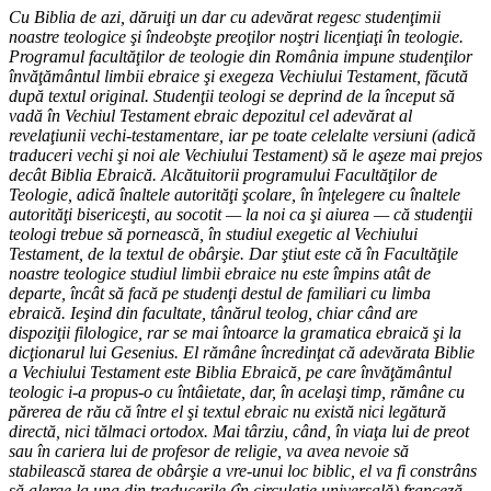
Cu Biblia de azi, dăruiţi un dar cu adevărat regesc studenţimii
noastre teologice şi îndeobşte preoţilor noştri licenţiaţi în teologie.
Programul facultăţilor de teologie din România impune studenţilor
învăţământul limbii ebraice şi exegeza Vechiului Testament, făcută
după textul original. Studenţii teologi se deprind de la început să
vadă în Vechiul Testament ebraic depozitul cel adevărat al
revelaţiunii vechi-testamentare, iar pe toate celelalte versiuni (adică
traduceri vechi şi noi ale Vechiului Testament) să le aşeze mai prejos
decât Biblia Ebraică. Alcătuitorii programului Facultăţilor de
Teologie, adică înaltele autorităţi şcolare, în înţelegere cu înaltele
autorităţi bisericeşti, au socotit — la noi ca şi aiurea — că studenţii
teologi trebue să pornească, în studiul exegetic al Vechiului
Testament, de la textul de obârşie. Dar ştiut este că în Facultăţile
noastre teologice studiul limbii ebraice nu este împins atât de
departe, încât să facă pe studenţi destul de familiari cu limba
ebraică. Ieşind din facultate, tânărul teolog, chiar când are
dispoziţii filologice, rar se mai întoarce la gramatica ebraică şi la
dicţionarul lui Gesenius. El rămâne încredinţat că adevărata Biblie
a Vechiului Testament este Biblia Ebraică, pe care învăţământul
teologic i-a propus-o cu întâietate, dar, în acelaşi timp, rămâne cu
părerea de rău că între el şi textul ebraic nu există nici legătură
directă, nici tălmaci ortodox. Mai târziu, când, în viaţa lui de preot
sau în cariera lui de profesor de religie, va avea nevoie să
stabilească starea de obârşie a vre-unui loc biblic, el va fi constrâns
să alerge la una din traducerile (în circulaţie universală) franceză,