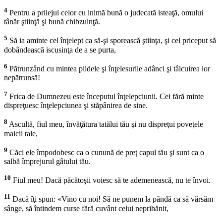
4
Pentru a prilejui celor cu inimă bună o judecată isteaţă, omului
tânăr ştiinţă şi bună chibzuinţă.
5
Să ia aminte cel înţelept ca să-şi sporească ştiinţa, şi cel priceput să
dobândească iscusinţa de a se purta,
6
Pătrunzând cu mintea pildele şi înţelesurile adânci şi tâlcuirea lor
nepătrunsă!
7
Frica de Dumnezeu este începutul înţelepciunii. Cei fără minte
dispreţuesc înţelepciunea şi stăpânirea de sine.
8
Ascultă, fiul meu, învăţătura tatălui tău şi nu dispreţui poveţele
maicii tale,
9
Căci ele împodobesc ca o cunună de preţ capul tău şi sunt ca o
salbă împrejurul gâtului tău.
10
Fiul meu! Dacă păcătoşii voiesc să te ademenească, nu te învoi.
11
Dacă îţi spun: «Vino cu noi! Să ne punem la pândă ca să vărsăm
sânge, să întindem curse fără cuvânt celui neprihănit,