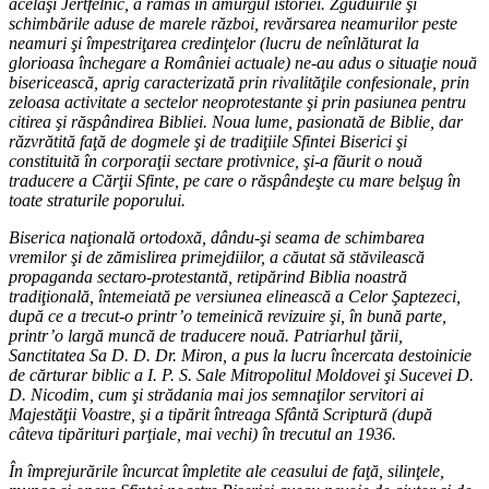
acelaşi Jertfelnic, a rămas în amurgul istoriei. Zguduirile şi
schimbările aduse de marele război, revărsarea neamurilor peste
neamuri şi împestriţarea credinţelor (lucru de neînlăturat la
glorioasa închegare a României actuale) ne-au adus o situaţie nouă
bisericească, aprig caracterizată prin rivalităţile confesionale, prin
zeloasa activitate a sectelor neoprotestante şi prin pasiunea pentru
citirea şi răspândirea Bibliei. Noua lume, pasionată de Biblie, dar
răzvrătită faţă de dogmele şi de tradiţiile Sfintei Biserici şi
constituită în corporaţii sectare protivnice, şi-a făurit o nouă
traducere a Cărţii Sfinte, pe care o răspândeşte cu mare belşug în
toate straturile poporului.
Biserica naţională ortodoxă, dându-şi seama de schimbarea
vremilor şi de zămislirea primejdiilor, a căutat să stăvilească
propaganda sectaro-protestantă, retipărind Biblia noastră
tradiţională, întemeiată pe versiunea elinească a Celor Şaptezeci,
după ce a trecut-o printr’o temeinică revizuire şi, în bună parte,
printr’o largă muncă de traducere nouă. Patriarhul ţării,
Sanctitatea Sa D. D. Dr. Miron, a pus la lucru încercata destoinicie
de cărturar biblic a I. P. S. Sale Mitropolitul Moldovei şi Sucevei D.
D. Nicodim, cum şi strădania mai jos semnaţilor servitori ai
Majestăţii Voastre, şi a tipărit întreaga Sfântă Scriptură (după
câteva tipărituri parţiale, mai vechi) în trecutul an 1936.
În împrejurările încurcat împletite ale ceasului de faţă, silinţele,