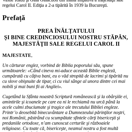
regelui Carol II. Ediţia a 2-a tipărită în 1939 la Bucureşti.
Prefață
PREA ÎNĂLŢATULUI
ŞI BINE CREDINCIOSULUI NOSTRU STĂPÂN,
MAJESTĂŢII SALE REGELUI CAROL II
MAJESTATE
,
Un cărturar englez, vorbind de Biblia poporului său, spune
următoarele: «Când cineva mi-aduce această Biblie engleză,
cumpărată cu câţiva bani, eu o văd stropită de lacrimi şi tipărită nu
cu slove obişnuite de tipar, ci cu viul sânge al unora dintre cei mai
nobili şi mai buni fii ai Angliei».
Cugetând la Sfânta noastră Scriptură românească şi la obârşiile ei,
amintirile şi icoanele pe care ea ni le rechiamă nu urcă până la
acele culmi zbuciumate şi tragice ale trecutului Bibliei engleze.
Printr’o deosebită binecuvântare a Dumnezeului părinţilor noştri,
noi Românii, păstrând cu scumpătate sfintele cărţi bisericeşti şi
predaniile ortodoxe, n’am cunoscut certurile şi războaiele
religioase. Cu toate că, bisericeşte, neamul nostru a fost multă