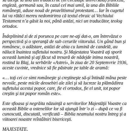
engleză, germană sau, în cazul cel mai umil, la una din Bibliile
româneşti, aduse nouă de prozelitismul protestant… Iar în cugetul
lui va rătăci mereu nedomirirea că textul ebraic al Vechiului
Testament n’a găsit la noi, până astăzi, nici un traducător, teolog
ortodox.
Îndeplinind zi de zi porunca pe care ne-aţi dat-o, am întrevăzut o
perspectivă şi o speranţă de sub cerurile viitorului. Un gând bun şi
românesc, o adăstare, astăzi de abia cu lumină de candelă, au
nălucit înaintea sufletului nostru. Şi Majestatea Voastră aţi sporit
această lumină şi aţi făcut să tresară de nădejde inima noastră,
rostind la Blaj, la serbările «Astrei», în ziua de 20 Septemvrie 1936,
aceste cuvinte, vrednice să fie păstrate pe table de aramă:
«… toţi cei ce simt româneşte şi creştineşte să-şi întindă mâna peste
nevoile, peste micile deosebiri ale zilei şi să lucreze la plămădirea
sufletului acestui popor, care, fie el ortodox, fie el unit, tot popor
creştin şi tot popor român este».
Este sfioasa şi negrăita năzuinţă a servitorilor Majestăţii Voastre ca
această Biblie a ostenelilor lor să ajungă într’o zi – după ce va fi
cunoscută, discutată, verificată – Biblia neamului nostru întreg şi a
viitoarei noastre reîntâlniri bisericeşti.
MAJESTATE,