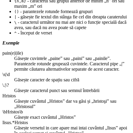
- caracterul sau grupul anterior de minim „n” ori sau
{n,m}
maxim „m” ori
- parantezele rotunde formează grupuri
()
- găsește fie textul din stânga fie cel din dreapta caraterului
|
- caracterul următor nu mai are nici o funcție specială dacă
\
avea, sau dacă nu avea poate să capete
- început de verset
^
Exemple
pain(e|i|ile)
Găsește cuvintele „paine” sau „paini” sau „painile”.
Parantezele rotunde grupează cuvintele. Caracterul pipe „|”
permite căutarea alternativelor separate de acest caracter.
\s|\d
Găsește caracter de spațiu sau cifră
\.|\?
Găsește caracterul punct sau semnul întrebării
Hristos
Găsește cuvântul „Hristos” dar va găsi și „hristoşi” sau
„Hristosul”
\bHristos\b
Găsește exact cuvântul „Hristos”
Iisus.*Hristos
Găsește versetul in care apare mai intai cuvântul „Iisus” apoi