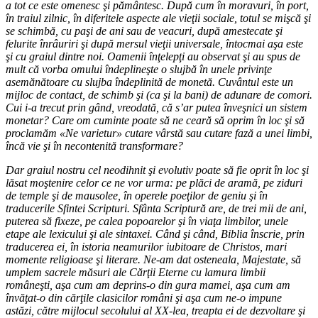
a tot ce este omenesc şi pământesc. După cum în moravuri, în port,
în traiul zilnic, în diferitele aspecte ale vieţii sociale, totul se mişcă şi
se schimbă, cu paşi de ani sau de veacuri, după amestecate şi
felurite înrâuriri şi după mersul vieţii universale, întocmai aşa este
şi cu graiul dintre noi. Oamenii înţelepţi au observat şi au spus de
mult că vorba omului îndeplineşte o slujbă în unele privinţe
asemănătoare cu slujba îndeplinită de monetă. Cuvântul este un
mijloc de contact, de schimb şi (ca şi la bani) de adunare de comori.
Cui i-a trecut prin gând, vreodată, că s’ar putea înveşnici un sistem
monetar? Care om cuminte poate să ne ceară să oprim în loc şi să
proclamăm «Ne varietur» cutare vârstă sau cutare fază a unei limbi,
încă vie şi în necontenită transformare?
Dar graiul nostru cel neodihnit şi evolutiv poate să fie oprit în loc şi
lăsat moştenire celor ce ne vor urma: pe plăci de aramă, pe ziduri
de temple şi de mausolee, în operele poeţilor de geniu şi în
traducerile Sfintei Scripturi. Sfânta Scriptură are, de trei mii de ani,
puterea să fixeze, pe calea popoarelor şi în viaţa limbilor, unele
etape ale lexicului şi ale sintaxei. Când şi când, Biblia înscrie, prin
traducerea ei, în istoria neamurilor iubitoare de Christos, mari
momente religioase şi literare. Ne-am dat osteneala, Majestate, să
umplem sacrele măsuri ale Cărţii Eterne cu lamura limbii
româneşti, aşa cum am deprins-o din gura mamei, aşa cum am
învăţat-o din cărţile clasicilor români şi aşa cum ne-o impune
astăzi, către mijlocul secolului al XX-lea, treapta ei de dezvoltare şi