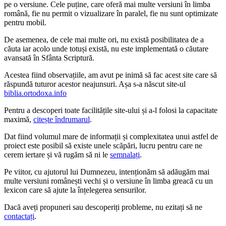
pe o versiune. Cele puține, care oferă mai multe versiuni în limba
română, fie nu permit o vizualizare în paralel, fie nu sunt optimizate
pentru mobil.
De asemenea, de cele mai multe ori, nu există posibilitatea de a
căuta iar acolo unde totuși există, nu este implementată o căutare
avansată în Sfânta Scriptură.
Acestea fiind observațiile, am avut pe inimă să fac acest site care să
răspundă tuturor acestor neajunsuri. Așa s-a născut site-ul
biblia.ortodoxa.info
Pentru a descoperi toate facilitățile site-ului și a-l folosi la capacitate
maximă,
citește îndrumarul
.
Dat fiind volumul mare de informații și complexitatea unui astfel de
proiect este posibil să existe unele scăpări, lucru pentru care ne
cerem iertare și vă rugăm să ni le
semnalați
.
Pe viitor, cu ajutorul lui Dumnezeu, intenționăm să adăugăm mai
multe versiuni românești vechi și o versiune în limba greacă cu un
lexicon care să ajute la înțelegerea sensurilor.
Dacă aveți propuneri sau descoperiți probleme, nu ezitați să ne
contactați
.