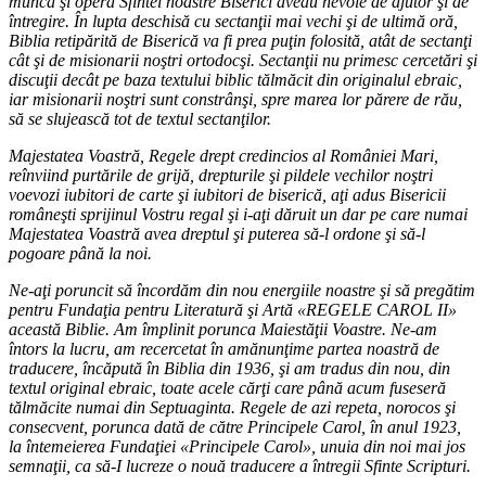
munca şi opera Sfintei noastre Biserici aveau nevoie de ajutor şi de
întregire. În lupta deschisă cu sectanţii mai vechi şi de ultimă oră,
Biblia retipărită de Biserică va fi prea puţin folosită, atât de sectanţi
cât şi de misionarii noştri ortodocşi. Sectanţii nu primesc cercetări şi
discuţii decât pe baza textului biblic tălmăcit din originalul ebraic,
iar misionarii noştri sunt constrânşi, spre marea lor părere de rău,
să se slujească tot de textul sectanţilor.
Majestatea Voastră, Regele drept credincios al României Mari,
reînviind purtările de grijă, drepturile şi pildele vechilor noştri
voevozi iubitori de carte şi iubitori de biserică, aţi adus Bisericii
româneşti sprijinul Vostru regal şi i-aţi dăruit un dar pe care numai
Majestatea Voastră avea dreptul şi puterea să-l ordone şi să-l
pogoare până la noi.
Ne-aţi poruncit să încordăm din nou energiile noastre şi să pregătim
pentru Fundaţia pentru Literatură şi Artă «REGELE CAROL II»
această Biblie. Am împlinit porunca Maiestăţii Voastre. Ne-am
întors la lucru, am recercetat în amănunţime partea noastră de
traducere, încăpută în Biblia din 1936, şi am tradus din nou, din
textul original ebraic, toate acele cărţi care până acum fuseseră
tălmăcite numai din Septuaginta. Regele de azi repeta, norocos şi
consecvent, porunca dată de către Principele Carol, în anul 1923,
la întemeierea Fundaţiei «Principele Carol», unuia din noi mai jos
semnaţii, ca să-I lucreze o nouă traducere a întregii Sfinte Scripturi.