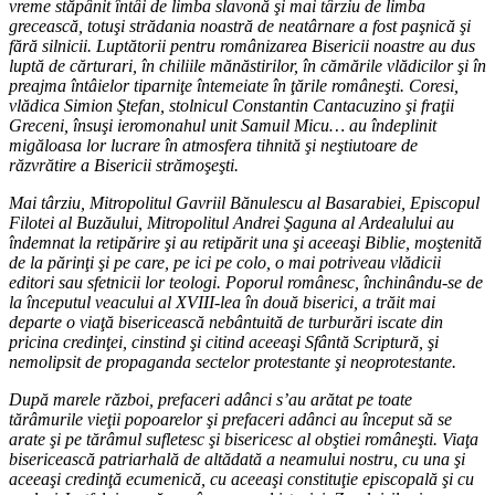
vreme stăpânit întâi de limba slavonă şi mai târziu de limba
grecească, totuşi strădania noastră de neatârnare a fost paşnică şi
fără silnicii. Luptătorii pentru românizarea Bisericii noastre au dus
luptă de cărturari, în chiliile mănăstirilor, în cămările vlădicilor şi în
preajma întâielor tiparniţe întemeiate în ţările româneşti. Coresi,
vlădica Simion Ştefan, stolnicul Constantin Cantacuzino şi fraţii
Greceni, însuşi ieromonahul unit Samuil Micu… au îndeplinit
migăloasa lor lucrare în atmosfera tihnită şi neştiutoare de
răzvrătire a Bisericii strămoşeşti.
Mai târziu, Mitropolitul Gavriil Bănulescu al Basarabiei, Episcopul
Filotei al Buzăului, Mitropolitul Andrei Şaguna al Ardealului au
îndemnat la retipărire şi au retipărit una şi aceeaşi Biblie, moştenită
de la părinţi şi pe care, pe ici pe colo, o mai potriveau vlădicii
editori sau sfetnicii lor teologi. Poporul românesc, închinându-se de
la începutul veacului al XVIII-lea în două biserici, a trăit mai
departe o viaţă bisericească nebântuită de turburări iscate din
pricina credinţei, cinstind şi citind aceeaşi Sfântă Scriptură, şi
nemolipsit de propaganda sectelor protestante şi neoprotestante.
După marele război, prefaceri adânci s’au arătat pe toate
tărâmurile vieţii popoarelor şi prefaceri adânci au început să se
arate şi pe tărâmul sufletesc şi bisericesc al obştiei româneşti. Viaţa
bisericească patriarhală de altădată a neamului nostru, cu una şi
aceeaşi credinţă ecumenică, cu aceeaşi constituţie episcopală şi cu