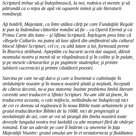
Scriptură trebue să-şi îndeplinească, la noi, rodnica ei menire şi să
pătrundă ca o reţea de apă vie ogoarele inimii şi ale literaturii
româneşti.
Aţi hotărît, Majestate, ca între atâtea cărţi pe care Fundaţiile Regale
le pun la îndemâna cititorilor români să fie – ca Operă Eternă şi ca
Prima Carte din lume – şi Sfânta Scriptură. Înţelegem prea bine că
«Regele Culturii» nu putea să lase afară din amfiteatrul său cultural
blocul Sfintei Scripturi, cel ce, cu altă lature a lui, formează perete
în Biserica străbună. Aşteptăm cu bucurie acest dar august, dăruit
neamului nostru şi menit să se răspândească şi în colibe şi în palate,
şi pe mesele cărturarilor şi pe pupitrele studenţilor, şi printre
iubitorii cucerniciei şi printre căutătorii poeziei.
Sarcina pe care ne-aţi dat-o şi care a însemnat o culminaţie în
străduinţele noastre şi în munca noastră ştiută şi neştiută, începută
de câteva decenii, ne-a pus statornic înainte problema limbii literare
cuvenite unei traduceri a Sfintei Scripturi. Ne-am silit să ţinem, în
traducerea aceasta, o cale mijlocie, nelăsăndu-ne înduplecaţi nici
de cei ce doreau să regăsească în noua Biblie toate arhaismele şi tot
graiul traducătorilor Bibliei de la 1688, nici de progresiştii şi
neolatiniştii de azi, care ar voi să şteargă din limba noastră toate
dovezile lungului nostru trai laolaltă cu alte neamuri fără de obârşie
romană. Este un adevăr pe care îl întărim cu smerenie în faţa
Majestăţii Voastre: graiul omului are în el nestatornicia şi fluiditatea