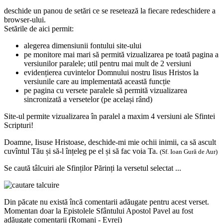
deschide un panou de setări ce se resetează la fiecare redeschidere a
browser-ului.
Setările de aici permit:
alegerea dimensiunii fontului site-ului
pe monitore mai mari să permită vizualizarea pe toată pagina a
versiunilor paralele; util pentru mai mult de 2 versiuni
evidențierea cuvintelor Domnului nostru Iisus Hristos la
versiunile care au implementată această funcție
pe pagina cu versete paralele să permită vizualizarea
sincronizată a versetelor (pe același rând)
Site-ul permite vizualizarea în paralel a maxim 4 versiuni ale Sfintei
Scripturi!
Doamne, Iisuse Hristoase, deschide-mi mie ochii inimii, ca să ascult
cuvîntul Tău și să-l înțeleg pe el și să fac voia Ta.
(Sf. Ioan Gură de Aur)
Se caută tâlcuiri ale Sfinților Părinți la versetul selectat ...
Din păcate nu există încă comentarii adăugate pentru acest verset.
Momentan doar la Epistolele Sfântului Apostol Pavel au fost
adăugate comentarii (Romani - Evrei)