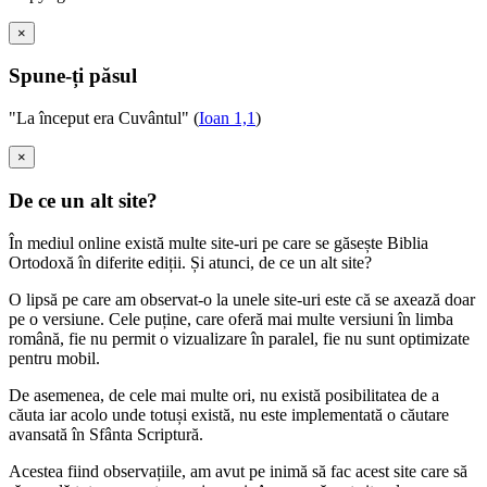
×
Spune-ți păsul
"La început era Cuvântul" (
Ioan 1,1
)
×
De ce un alt site?
În mediul online există multe site-uri pe care se găsește Biblia
Ortodoxă în diferite ediții. Și atunci, de ce un alt site?
O lipsă pe care am observat-o la unele site-uri este că se axează doar
pe o versiune. Cele puține, care oferă mai multe versiuni în limba
română, fie nu permit o vizualizare în paralel, fie nu sunt optimizate
pentru mobil.
De asemenea, de cele mai multe ori, nu există posibilitatea de a
căuta iar acolo unde totuși există, nu este implementată o căutare
avansată în Sfânta Scriptură.
Acestea fiind observațiile, am avut pe inimă să fac acest site care să