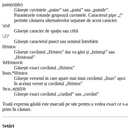
pain(e|i|ile)
Găsește cuvintele „paine” sau „paini” sau „painile”.
Parantezele rotunde grupează cuvintele. Caracterul pipe „|”
permite căutarea alternativelor separate de acest caracter.
\s|\d
Găsește caracter de spațiu sau cifră
\.|\?
Găsește caracterul punct sau semnul întrebării
Hristos
Găsește cuvântul „Hristos” dar va găsi și „hristoşi” sau
„Hristosul”
\bHristos\b
Găsește exact cuvântul „Hristos”
Iisus.*Hristos
Găsește versetul in care apare mai intai cuvântul „Iisus” apoi
în același verset și cuvântul „Hristos”
\bcu..n(t|d)\b
Găsește exact cuvântul „curând” sau „cuvânt”
Toată expresia găsită este marcată pe site pentru a vedea exact ce s-a
prins în căutare.
Setări