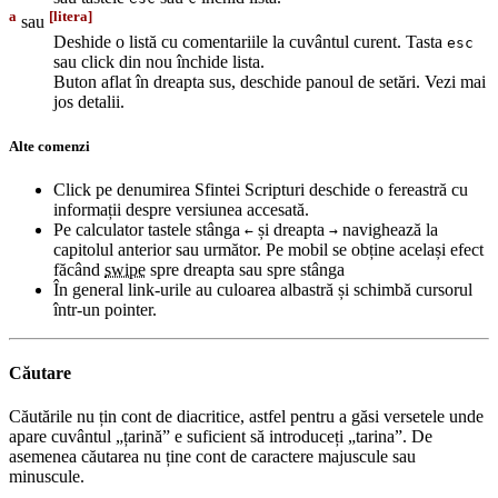
a
[litera]
sau
Deshide o listă cu comentariile la cuvântul curent. Tasta
esc
sau click din nou închide lista.
Buton aflat în dreapta sus, deschide panoul de setări. Vezi mai
jos detalii.
Alte comenzi
Click pe denumirea Sfintei Scripturi deschide o fereastră cu
informații despre versiunea accesată.
Pe calculator tastele stânga
și dreapta
navighează la
←
→
capitolul anterior sau următor. Pe mobil se obține același efect
făcând
swipe
spre dreapta sau spre stânga
În general link-urile au culoarea albastră și schimbă cursorul
într-un pointer.
Căutare
Căutările nu țin cont de diacritice, astfel pentru a găsi versetele unde
apare cuvântul „țarină” e suficient să introduceți „tarina”. De
asemenea căutarea nu ține cont de caractere majuscule sau
minuscule.