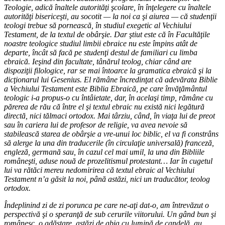
Teologie, adică înaltele autorităţi şcolare, în înţelegere cu înaltele
autorităţi bisericeşti, au socotit — la noi ca şi aiurea — că studenţii
teologi trebue să pornească, în studiul exegetic al Vechiului
Testament, de la textul de obârşie. Dar ştiut este că în Facultăţile
noastre teologice studiul limbii ebraice nu este împins atât de
departe, încât să facă pe studenţi destul de familiari cu limba
ebraică. Ieşind din facultate, tânărul teolog, chiar când are
dispoziţii filologice, rar se mai întoarce la gramatica ebraică şi la
dicţionarul lui Gesenius. El rămâne încredinţat că adevărata Biblie
a Vechiului Testament este Biblia Ebraică, pe care învăţământul
teologic i-a propus-o cu întâietate, dar, în acelaşi timp, rămâne cu
părerea de rău că între el şi textul ebraic nu există nici legătură
directă, nici tălmaci ortodox. Mai târziu, când, în viaţa lui de preot
sau în cariera lui de profesor de religie, va avea nevoie să
stabilească starea de obârşie a vre-unui loc biblic, el va fi constrâns
să alerge la una din traducerile (în circulaţie universală) franceză,
engleză, germană sau, în cazul cel mai umil, la una din Bibliile
româneşti, aduse nouă de prozelitismul protestant… Iar în cugetul
lui va rătăci mereu nedomirirea că textul ebraic al Vechiului
Testament n’a găsit la noi, până astăzi, nici un traducător, teolog
ortodox.
Îndeplinind zi de zi porunca pe care ne-aţi dat-o, am întrevăzut o
perspectivă şi o speranţă de sub cerurile viitorului. Un gând bun şi
românesc, o adăstare, astăzi de abia cu lumină de candelă, au