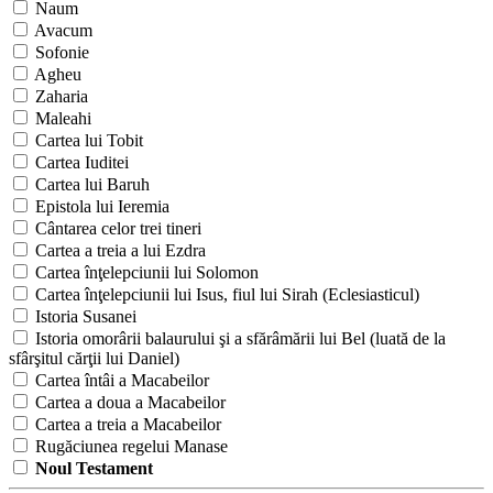
Naum
Avacum
Sofonie
Agheu
Zaharia
Maleahi
Cartea lui Tobit
Cartea Iuditei
Cartea lui Baruh
Epistola lui Ieremia
Cântarea celor trei tineri
Cartea a treia a lui Ezdra
Cartea înţelepciunii lui Solomon
Cartea înţelepciunii lui Isus, fiul lui Sirah (Eclesiasticul)
Istoria Susanei
Istoria omorârii balaurului şi a sfărâmării lui Bel (luată de la
sfârşitul cărţii lui Daniel)
Cartea întâi a Macabeilor
Cartea a doua a Macabeilor
Cartea a treia a Macabeilor
Rugăciunea regelui Manase
Noul Testament