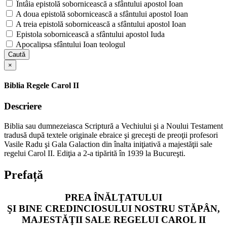
Întâia epistolă sobornicească a sfântului apostol Ioan
A doua epistolă sobornicească a sfântului apostol Ioan
A treia epistolă sobornicească a sfântului apostol Ioan
Epistola sobornicească a sfântului apostol Iuda
Apocalipsa sfântului Ioan teologul
Caută
×
Biblia Regele Carol II
Descriere
Biblia sau dumnezeiasca Scriptură a Vechiului şi a Noului Testament
tradusă după textele originale ebraice şi greceşti de preoţii profesori
Vasile Radu şi Gala Galaction din înalta iniţiativă a majestăţii sale
regelui Carol II. Ediţia a 2-a tipărită în 1939 la Bucureşti.
Prefață
PREA ÎNĂLŢATULUI
ŞI BINE CREDINCIOSULUI NOSTRU STĂPÂN,
MAJESTĂŢII SALE REGELUI CAROL II