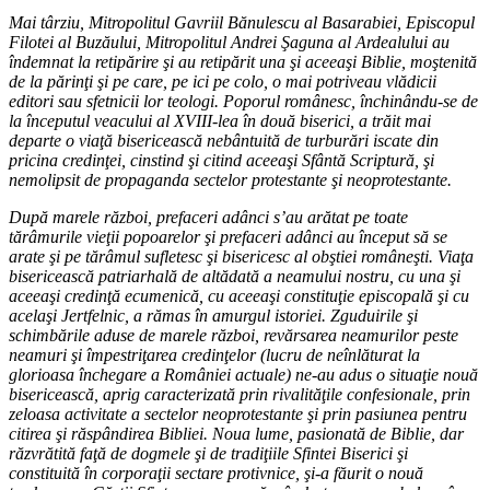
Mai târziu, Mitropolitul Gavriil Bănulescu al Basarabiei, Episcopul
Filotei al Buzăului, Mitropolitul Andrei Şaguna al Ardealului au
îndemnat la retipărire şi au retipărit una şi aceeaşi Biblie, moştenită
de la părinţi şi pe care, pe ici pe colo, o mai potriveau vlădicii
editori sau sfetnicii lor teologi. Poporul românesc, închinându-se de
la începutul veacului al XVIII-lea în două biserici, a trăit mai
departe o viaţă bisericească nebântuită de turburări iscate din
pricina credinţei, cinstind şi citind aceeaşi Sfântă Scriptură, şi
nemolipsit de propaganda sectelor protestante şi neoprotestante.
După marele război, prefaceri adânci s’au arătat pe toate
tărâmurile vieţii popoarelor şi prefaceri adânci au început să se
arate şi pe tărâmul sufletesc şi bisericesc al obştiei româneşti. Viaţa
bisericească patriarhală de altădată a neamului nostru, cu una şi
aceeaşi credinţă ecumenică, cu aceeaşi constituţie episcopală şi cu
acelaşi Jertfelnic, a rămas în amurgul istoriei. Zguduirile şi
schimbările aduse de marele război, revărsarea neamurilor peste
neamuri şi împestriţarea credinţelor (lucru de neînlăturat la
glorioasa închegare a României actuale) ne-au adus o situaţie nouă
bisericească, aprig caracterizată prin rivalităţile confesionale, prin
zeloasa activitate a sectelor neoprotestante şi prin pasiunea pentru
citirea şi răspândirea Bibliei. Noua lume, pasionată de Biblie, dar
răzvrătită faţă de dogmele şi de tradiţiile Sfintei Biserici şi
constituită în corporaţii sectare protivnice, şi-a făurit o nouă