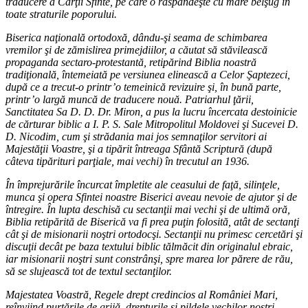
traducere a Cărţii Sfinte, pe care o răspândeşte cu mare belşug în
toate straturile poporului.
Biserica naţională ortodoxă, dându-şi seama de schimbarea
vremilor şi de zămislirea primejdiilor, a căutat să stăvilească
propaganda sectaro-protestantă, retipărind Biblia noastră
tradiţională, întemeiată pe versiunea elinească a Celor Şaptezeci,
după ce a trecut-o printr’o temeinică revizuire şi, în bună parte,
printr’o largă muncă de traducere nouă. Patriarhul ţării,
Sanctitatea Sa D. D. Dr. Miron, a pus la lucru încercata destoinicie
de cărturar biblic a I. P. S. Sale Mitropolitul Moldovei şi Sucevei D.
D. Nicodim, cum şi strădania mai jos semnaţilor servitori ai
Majestăţii Voastre, şi a tipărit întreaga Sfântă Scriptură (după
câteva tipărituri parţiale, mai vechi) în trecutul an 1936.
În împrejurările încurcat împletite ale ceasului de faţă, silinţele,
munca şi opera Sfintei noastre Biserici aveau nevoie de ajutor şi de
întregire. În lupta deschisă cu sectanţii mai vechi şi de ultimă oră,
Biblia retipărită de Biserică va fi prea puţin folosită, atât de sectanţi
cât şi de misionarii noştri ortodocşi. Sectanţii nu primesc cercetări şi
discuţii decât pe baza textului biblic tălmăcit din originalul ebraic,
iar misionarii noştri sunt constrânşi, spre marea lor părere de rău,
să se slujească tot de textul sectanţilor.
Majestatea Voastră, Regele drept credincios al României Mari,
reînviind purtările de grijă, drepturile şi pildele vechilor noştri