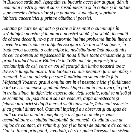
în Biserica străbună. Aşteptăm cu bucurie acest dar august, dăruit
neamului nostru şi menit să se răspândească şi în colibe şi în palate,
şi pe mesele cărturarilor şi pe pupitrele studenţilor, şi printre
iubitorii cucerniciei şi printre căutătorii poeziei.
Sarcina pe care ne-aţi dat-o şi care a însemnat o culminaţie în
străduinţele noastre şi în munca noastră ştiută şi neştiută, începută
de câteva decenii, ne-a pus statornic înainte problema limbii literare
cuvenite unei traduceri a Sfintei Scripturi. Ne-am silit să ţinem, în
traducerea aceasta, o cale mijlocie, nelăsăndu-ne înduplecaţi nici
de cei ce doreau să regăsească în noua Biblie toate arhaismele şi tot
graiul traducătorilor Bibliei de la 1688, nici de progresiştii şi
neolatiniştii de azi, care ar voi să şteargă din limba noastră toate
dovezile lungului nostru trai laolaltă cu alte neamuri fără de obârşie
romană. Este un adevăr pe care îl întărim cu smerenie în faţa
Majestăţii Voastre: graiul omului are în el nestatornicia şi fluiditatea
a tot ce este omenesc şi pământesc. După cum în moravuri, în port,
în traiul zilnic, în diferitele aspecte ale vieţii sociale, totul se mişcă şi
se schimbă, cu paşi de ani sau de veacuri, după amestecate şi
felurite înrâuriri şi după mersul vieţii universale, întocmai aşa este
şi cu graiul dintre noi. Oamenii înţelepţi au observat şi au spus de
mult că vorba omului îndeplineşte o slujbă în unele privinţe
asemănătoare cu slujba îndeplinită de monetă. Cuvântul este un
mijloc de contact, de schimb şi (ca şi la bani) de adunare de comori.
Cui i-a trecut prin gând, vreodată, că s’ar putea înveşnici un sistem