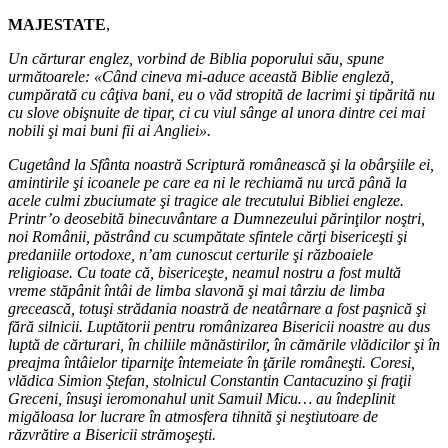
MAJESTATE
,
Un cărturar englez, vorbind de Biblia poporului său, spune
următoarele: «Când cineva mi-aduce această Biblie engleză,
cumpărată cu câţiva bani, eu o văd stropită de lacrimi şi tipărită nu
cu slove obişnuite de tipar, ci cu viul sânge al unora dintre cei mai
nobili şi mai buni fii ai Angliei».
Cugetând la Sfânta noastră Scriptură românească şi la obârşiile ei,
amintirile şi icoanele pe care ea ni le rechiamă nu urcă până la
acele culmi zbuciumate şi tragice ale trecutului Bibliei engleze.
Printr’o deosebită binecuvântare a Dumnezeului părinţilor noştri,
noi Românii, păstrând cu scumpătate sfintele cărţi bisericeşti şi
predaniile ortodoxe, n’am cunoscut certurile şi războaiele
religioase. Cu toate că, bisericeşte, neamul nostru a fost multă
vreme stăpânit întâi de limba slavonă şi mai târziu de limba
grecească, totuşi strădania noastră de neatârnare a fost paşnică şi
fără silnicii. Luptătorii pentru românizarea Bisericii noastre au dus
luptă de cărturari, în chiliile mănăstirilor, în cămările vlădicilor şi în
preajma întâielor tiparniţe întemeiate în ţările româneşti. Coresi,
vlădica Simion Ştefan, stolnicul Constantin Cantacuzino şi fraţii
Greceni, însuşi ieromonahul unit Samuil Micu… au îndeplinit
migăloasa lor lucrare în atmosfera tihnită şi neştiutoare de
răzvrătire a Bisericii strămoşeşti.