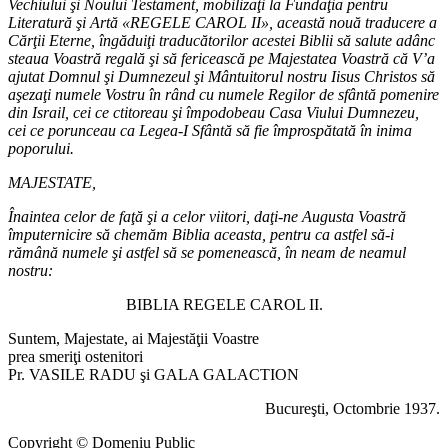
Vechiului şi Noului Testament, mobilizaţi la Fundaţia pentru
Literatură şi Artă «REGELE CAROL II», această nouă traducere a
Cărţii Eterne, îngăduiţi traducătorilor acestei Biblii să salute adânc
steaua Voastră regală şi să fericească pe Majestatea Voastră că V’a
ajutat Domnul şi Dumnezeul şi Mântuitorul nostru Iisus Christos să
aşezaţi numele Vostru în rând cu numele Regilor de sfântă pomenire
din Israil, cei ce ctitoreau şi împodobeau Casa Viului Dumnezeu,
cei ce porunceau ca Legea-I Sfântă să fie împrospătată în inima
poporului.
MAJESTATE,
Înaintea celor de faţă şi a celor viitori, daţi-ne Augusta Voastră
împuternicire să chemăm Biblia aceasta, pentru ca astfel să-i
rămână numele şi astfel să se pomenească, în neam de neamul
nostru:
BIBLIA REGELE CAROL II.
Suntem, Majestate, ai Majestăţii Voastre
prea smeriţi ostenitori
Pr. VASILE RADU şi GALA GALACTION
Bucureşti, Octombrie 1937.
Copyright © Domeniu Public