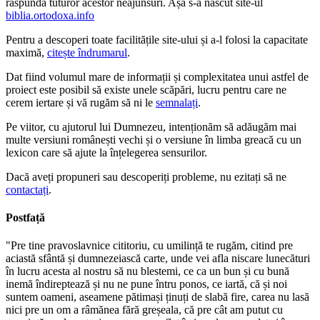
răspundă tuturor acestor neajunsuri. Așa s-a născut site-ul
biblia.ortodoxa.info
Pentru a descoperi toate facilitățile site-ului și a-l folosi la capacitate
maximă,
citește îndrumarul
.
Dat fiind volumul mare de informații și complexitatea unui astfel de
proiect este posibil să existe unele scăpări, lucru pentru care ne
cerem iertare și vă rugăm să ni le
semnalați
.
Pe viitor, cu ajutorul lui Dumnezeu, intenționăm să adăugăm mai
multe versiuni românești vechi și o versiune în limba greacă cu un
lexicon care să ajute la înțelegerea sensurilor.
Dacă aveți propuneri sau descoperiți probleme, nu ezitați să ne
contactați
.
Postfață
"Pre tine pravoslavnice cititoriu, cu umilință te rugăm, citind pre
aciastă sfântă și dumnezeiască carte, unde vei afla niscare lunecături
în lucru acesta al nostru să nu blestemi, ce ca un bun și cu bună
inemă îndireptează și nu ne pune întru ponos, ce iartă, că și noi
suntem oameni, aseamene pătimași ținuți de slabă fire, carea nu lasă
nici pre un om a râmănea fără greșeala, că pre cât am putut cu