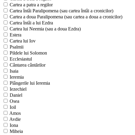
Cartea a patra a regilor
Cartea întâi Paralipomena (sau cartea întâi a cronicilor)
Cartea a doua Paralipomena (sau cartea a doua a cronicilor)
Cartea întâi a lui Ezdra
Cartea lui Neemia (sau a doua Ezdra)
Estera
Cartea lui Iov
Psalmii
Pildele lui Solomon
Ecclesiastul
Cântarea cântărilor
Isaia
Ieremia
Plângerile lui Ieremia
Iezechiel
Daniel
Osea
Ioil
Amos
Avdie
Iona
Miheia