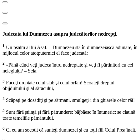
Judecata lui Dumnezeu asupra judecătorilor nedrepţi.
1
Un psalm al lui Asaf. – Dumnezeu stă în dumnezeiască adunare, în
mijlocul celor atotputernici el face judecată:
2
«Până când veţi judeca întru nedreptate şi veţi fi părtinitori cu cei
nelegiuiţi? – Sela.
3
Faceţi dreptate celui slab şi celui orfan! Scoateţi dreptul
obijduitului şi al săracului,
4
Scăpaţi pe dosădiţi şi pe sărmani, smulgeţi-i din ghiarele celor răi!
5
Sunt fără ştiinţă şi fără pătrundere: bâjbâesc în întuneric; se clatină
toate temeliile pământului.
6
Ci eu am socotit că sunteţi dumnezei şi cu toţii fiii Celui Prea înalt,