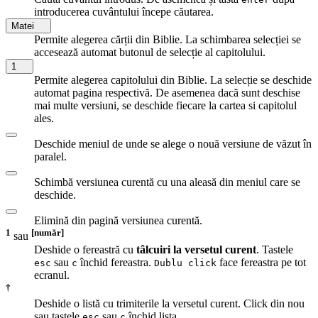
introducerea cuvântului începe căutarea.
Matei
Permite alegerea cărții din Biblie. La schimbarea selecției se
accesează automat butonul de selecție al capitolului.
1
Permite alegerea capitolului din Biblie. La selecție se deschide
automat pagina respectivă. De asemenea dacă sunt deschise
mai multe versiuni, se deschide fiecare la cartea si capitolul
ales.
Deschide meniul de unde se alege o nouă versiune de văzut în
paralel.
Schimbă versiunea curentă cu una aleasă din meniul care se
deschide.
Elimină din pagină versiunea curentă.
1
[număr]
sau
Deshide o fereastră cu
tâlcuiri la versetul curent
. Tastele
sau
închid fereastra.
face fereastra pe tot
esc
c
Dublu click
ecranul.
†
Deshide o listă cu trimiterile la versetul curent. Click din nou
sau tastele
sau
închid lista.
esc
c