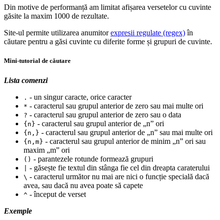
Din motive de performanță am limitat afișarea versetelor cu cuvinte
găsite la maxim 1000 de rezultate.
Site-ul permite utilizarea anumitor
expresii regulate (regex)
în
căutare pentru a găsi cuvinte cu diferite forme și grupuri de cuvinte.
Mini-tutorial de căutare
Lista comenzi
- un singur caracte, orice caracter
.
- caracterul sau grupul anterior de zero sau mai multe ori
*
- caracterul sau grupul anterior de zero sau o data
?
- caracterul sau grupul anterior de „n” ori
{n}
- caracterul sau grupul anterior de „n” sau mai multe ori
{n,}
- caracterul sau grupul anterior de minim „n” ori sau
{n,m}
maxim „m” ori
- parantezele rotunde formează grupuri
()
- găsește fie textul din stânga fie cel din dreapta caraterului
|
- caracterul următor nu mai are nici o funcție specială dacă
\
avea, sau dacă nu avea poate să capete
- început de verset
^
Exemple