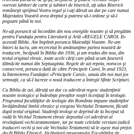
voevozi iubitori de carte şi iubitori de biserică, aţi adus Bisericii
româneşti sprijinul Vostru regal şi i-aţi dăruit un dar pe care numai
Majestatea Voastră avea dreptul şi puterea să-l ordone şi să-l
pogoare până la noi.
Ne-aţi poruncit să încordăm din nou energiile noastre şi să pregătim
pentru Fundaţia pentru Literatură şi Artă «REGELE CAROL II»
această Biblie. Am împlinit porunca Maiestăţii Voastre. Ne-am
întors la lucru, am recercetat în amănunţime partea noastră de
traducere, încăpută în Biblia din 1936, şi am tradus din nou, din
textul original ebraic, toate acele cărţi care până acum fuseseră
tălmăcite numai din Septuaginta. Regele de azi repeta, norocos şi
consecvent, porunca dată de către Principele Carol, în anul 1923,
la întemeierea Fundaţiei «Principele Carol», unuia din noi mai jos
semnaţii, ca să-I lucreze o nouă traducere a întregii Sfinte Scripturi.
Cu Biblia de azi, dăruiţi un dar cu adevărat regesc studenţimii
noastre teologice şi îndeobşte preoţilor noştri licenţiaţi în teologie.
Programul facultăţilor de teologie din România impune studenţilor
învăţământul limbii ebraice şi exegeza Vechiului Testament, făcută
după textul original. Studenţii teologi se deprind de la început să
vadă în Vechiul Testament ebraic depozitul cel adevărat al
revelaţiunii vechi-testamentare, iar pe toate celelalte versiuni (adică
traduceri vechi şi noi ale Vechiului Testament) să le aşeze mai prejos
decât Biblia Ebraică. Alcătuitorii programului Facultăţilor de