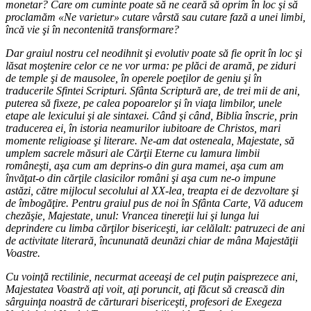
monetar? Care om cuminte poate să ne ceară să oprim în loc şi să
proclamăm «Ne varietur» cutare vârstă sau cutare fază a unei limbi,
încă vie şi în necontenită transformare?
Dar graiul nostru cel neodihnit şi evolutiv poate să fie oprit în loc şi
lăsat moştenire celor ce ne vor urma: pe plăci de aramă, pe ziduri
de temple şi de mausolee, în operele poeţilor de geniu şi în
traducerile Sfintei Scripturi. Sfânta Scriptură are, de trei mii de ani,
puterea să fixeze, pe calea popoarelor şi în viaţa limbilor, unele
etape ale lexicului şi ale sintaxei. Când şi când, Biblia înscrie, prin
traducerea ei, în istoria neamurilor iubitoare de Christos, mari
momente religioase şi literare. Ne-am dat osteneala, Majestate, să
umplem sacrele măsuri ale Cărţii Eterne cu lamura limbii
româneşti, aşa cum am deprins-o din gura mamei, aşa cum am
învăţat-o din cărţile clasicilor români şi aşa cum ne-o impune
astăzi, către mijlocul secolului al XX-lea, treapta ei de dezvoltare şi
de îmbogăţire. Pentru graiul pus de noi în Sfânta Carte, Vă aducem
chezăşie, Majestate, unul: Vrancea tinereţii lui şi lunga lui
deprindere cu limba cărţilor bisericeşti, iar celălalt: patruzeci de ani
de activitate literară, încununată deunăzi chiar de mâna Majestăţii
Voastre.
Cu voinţă rectilinie, necurmat aceeaşi de cel puţin paisprezece ani,
Majestatea Voastră aţi voit, aţi poruncit, aţi făcut să crească din
sârguinţa noastră de cărturari bisericeşti, profesori de Exegeza