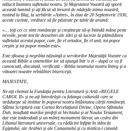
nălucit înaintea sufletului nostru. Şi Majestatea Voastră aţi sporit
această lumină şi aţi făcut să tresară de nădejde inima noastră,
rostind la Blaj, la serbările «Astrei», în ziua de 20 Septemvrie 1936,
aceste cuvinte, vrednice să fie păstrate pe table de aramă:
«… toţi cei ce simt româneşte şi creştineşte să-şi întindă mâna peste
nevoile, peste micile deosebiri ale zilei şi să lucreze la plămădirea
sufletului acestui popor, care, fie el ortodox, fie el unit, tot popor
creştin şi tot popor român este».
Este sfioasa şi negrăita năzuinţă a servitorilor Majestăţii Voastre ca
această Biblie a ostenelilor lor să ajungă într’o zi – după ce va fi
cunoscută, discutată, verificată – Biblia neamului nostru întreg şi a
viitoarei noastre reîntâlniri bisericeşti.
MAJESTATE,
Ne-aţi chemat la Fundaţia pentru Literatură şi Artă «REGELE
CAROL II» şi ne-aţi întovărăşit cu falanga culturală care se
strădueşte să institue în poporul nostru întâietatea cărţii româneşti.
Sfânta Scriptură este Cartea Revelaţiunii Divine, Opera Sfântului
Duh, insuflată marilor profeţi ai Vechiului şi ai Noului Testament,
dar este totdeodată şi un măreţ monument literar, un cedru din
Libanul literaturii universale, cu rădăcini înfipte în stâncile
Egiptului, ale Arabiei şi ale Canaanului şi cu mistica-i cunună