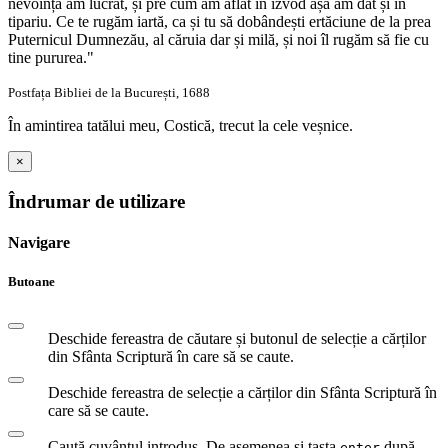
nevoință am lucrat, și pre cum am aflat în izvod așa am dat și în
tipariu. Ce te rugăm iartă, ca și tu să dobândești ertăciune de la prea
Puternicul Dumnezău, al căruia dar și milă, și noi îl rugăm să fie cu
tine pururea."
Postfața Bibliei de la București, 1688
În amintirea tatălui meu, Costică, trecut la cele veșnice.
×
Îndrumar de utilizare
Navigare
Butoane
Deschide fereastra de căutare și butonul de selecție a cărților
din Sfânta Scriptură în care să se caute.
Deschide fereastra de selecție a cărților din Sfânta Scriptură în
care să se caute.
Caută cuvântul introdus. De asemenea și tasta
după
enter