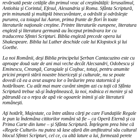
revărsată peste cetăţile din primul veac al creştinătăţii: Ierusalimul,
Antiohia şi Corintul, Efesul, Alexandria şi Roma. Sfânta Scriptură,
prin minunată şi multiplă binecuvântare, a odrăslit şi odrăsleşte
pururea, ca toiagul lui Aaron, prima frunte de flori în toate
literaturile naţionale creştine. Printre literaturile europene, literatura
engleză şi literatura germană au început primăvara lor cu
traducerea Sfintei Scripturi. Biblia engleză precede opera lui
Shakespeare. Biblia lui Luther deschide cale lui Klopstock şi lui
Goethe.
La noi Românii, deşi Biblia principelui Şerban Cantacuzino este cu
aproape două sute de ani mai veche decât Alecsandri, Odobescu şi
Eminescu, Creangă, Caragiale şi Coşbuc, totuşi, pentru anumite
pricini proprii stării noastre bisericeşti şi culturale, nu se poate
dovedi că ea a avut asupra lor o înrâurire prea statornică şi
hotărîtoare. Cu atât mai mare cuvânt simţim azi cu toţii că Sfânta
Scriptură trebue să-şi îndeplinească, la noi, rodnica ei menire şi să
pătrundă ca o reţea de apă vie ogoarele inimii şi ale literaturii
româneşti.
Aţi hotărît, Majestate, ca între atâtea cărţi pe care Fundaţiile Regale
le pun la îndemâna cititorilor români să fie – ca Operă Eternă şi ca
Prima Carte din lume – şi Sfânta Scriptură. Înţelegem prea bine că
«Regele Culturii» nu putea să lase afară din amfiteatrul său cultural
blocul Sfintei Scripturi, cel ce, cu altă lature a lui, formează perete