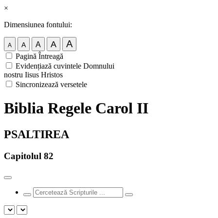
×
Dimensiunea fontului:
A
A
A
A
A
Pagină Întreagă
Evidențiază cuvintele Domnului
nostru Iisus Hristos
Sincronizează versetele
Biblia Regele Carol II
PSALTIREA
Capitolul 82