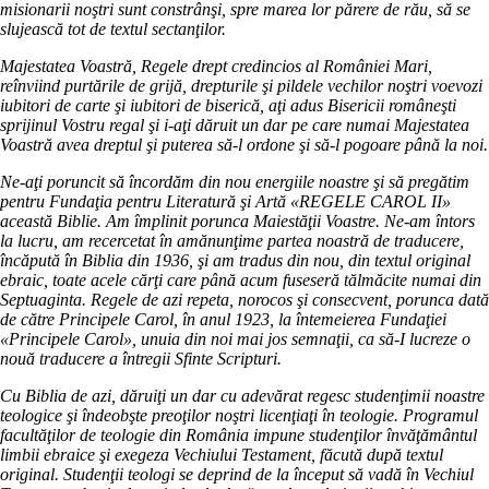
misionarii noştri sunt constrânşi, spre marea lor părere de rău, să se
slujească tot de textul sectanţilor.
Majestatea Voastră, Regele drept credincios al României Mari,
reînviind purtările de grijă, drepturile şi pildele vechilor noştri voevozi
iubitori de carte şi iubitori de biserică, aţi adus Bisericii româneşti
sprijinul Vostru regal şi i-aţi dăruit un dar pe care numai Majestatea
Voastră avea dreptul şi puterea să-l ordone şi să-l pogoare până la noi.
Ne-aţi poruncit să încordăm din nou energiile noastre şi să pregătim
pentru Fundaţia pentru Literatură şi Artă «REGELE CAROL II»
această Biblie. Am împlinit porunca Maiestăţii Voastre. Ne-am întors
la lucru, am recercetat în amănunţime partea noastră de traducere,
încăpută în Biblia din 1936, şi am tradus din nou, din textul original
ebraic, toate acele cărţi care până acum fuseseră tălmăcite numai din
Septuaginta. Regele de azi repeta, norocos şi consecvent, porunca dată
de către Principele Carol, în anul 1923, la întemeierea Fundaţiei
«Principele Carol», unuia din noi mai jos semnaţii, ca să-I lucreze o
nouă traducere a întregii Sfinte Scripturi.
Cu Biblia de azi, dăruiţi un dar cu adevărat regesc studenţimii noastre
teologice şi îndeobşte preoţilor noştri licenţiaţi în teologie. Programul
facultăţilor de teologie din România impune studenţilor învăţământul
limbii ebraice şi exegeza Vechiului Testament, făcută după textul
original. Studenţii teologi se deprind de la început să vadă în Vechiul