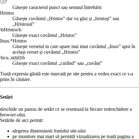
\.|\?
Găsește caracterul punct sau semnul întrebării
Hristos
Găsește cuvântul „Hristos” dar va găsi și „hristoşi” sau
„Hristosul”
\bHristos\b
Găsește exact cuvântul „Hristos”
Iisus.*Hristos
Găsește versetul in care apare mai intai cuvântul „Iisus” apoi în
același verset și cuvântul „Hristos”
\bcu..n(t|d)\b
Găsește exact cuvântul „curând” sau „cuvânt”
Toată expresia găsită este marcată pe site pentru a vedea exact ce s-a
prins în căutare.
Setări
deschide un panou de setări ce se resetează la fiecare redeschidere a
browser-ului.
Setările de aici permit:
alegerea dimensiunii fontului site-ului
pe monitore mai mari să permită vizualizarea pe toată pagina a