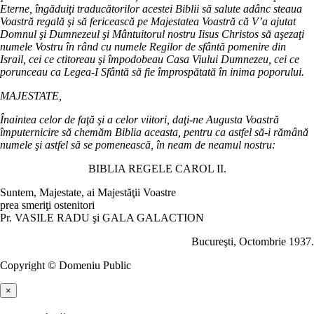
Eterne, îngăduiţi traducătorilor acestei Biblii să salute adânc steaua
Voastră regală şi să fericească pe Majestatea Voastră că V’a ajutat
Domnul şi Dumnezeul şi Mântuitorul nostru Iisus Christos să aşezaţi
numele Vostru în rând cu numele Regilor de sfântă pomenire din
Israil, cei ce ctitoreau şi împodobeau Casa Viului Dumnezeu, cei ce
porunceau ca Legea-I Sfântă să fie împrospătată în inima poporului.
MAJESTATE,
Înaintea celor de faţă şi a celor viitori, daţi-ne Augusta Voastră
împuternicire să chemăm Biblia aceasta, pentru ca astfel să-i rămână
numele şi astfel să se pomenească, în neam de neamul nostru:
BIBLIA REGELE CAROL II.
Suntem, Majestate, ai Majestăţii Voastre
prea smeriţi ostenitori
Pr. VASILE RADU şi GALA GALACTION
Bucureşti, Octombrie 1937.
Copyright © Domeniu Public
×