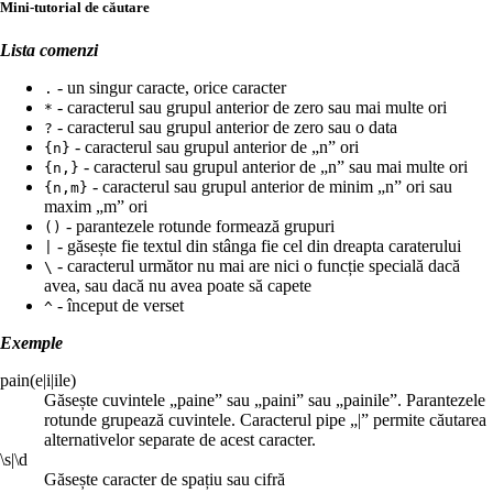
Mini-tutorial de căutare
Lista comenzi
- un singur caracte, orice caracter
.
- caracterul sau grupul anterior de zero sau mai multe ori
*
- caracterul sau grupul anterior de zero sau o data
?
- caracterul sau grupul anterior de „n” ori
{n}
- caracterul sau grupul anterior de „n” sau mai multe ori
{n,}
- caracterul sau grupul anterior de minim „n” ori sau
{n,m}
maxim „m” ori
- parantezele rotunde formează grupuri
()
- găsește fie textul din stânga fie cel din dreapta caraterului
|
- caracterul următor nu mai are nici o funcție specială dacă
\
avea, sau dacă nu avea poate să capete
- început de verset
^
Exemple
pain(e|i|ile)
Găsește cuvintele „paine” sau „paini” sau „painile”. Parantezele
rotunde grupează cuvintele. Caracterul pipe „|” permite căutarea
alternativelor separate de acest caracter.
\s|\d
Găsește caracter de spațiu sau cifră