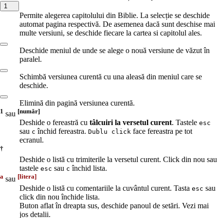
1
Permite alegerea capitolului din Biblie. La selecție se deschide
automat pagina respectivă. De asemenea dacă sunt deschise mai
multe versiuni, se deschide fiecare la cartea si capitolul ales.
Deschide meniul de unde se alege o nouă versiune de văzut în
paralel.
Schimbă versiunea curentă cu una aleasă din meniul care se
deschide.
Elimină din pagină versiunea curentă.
1
[număr]
sau
Deshide o fereastră cu
tâlcuiri la versetul curent
. Tastele
esc
sau
închid fereastra.
face fereastra pe tot
c
Dublu click
ecranul.
†
Deshide o listă cu trimiterile la versetul curent. Click din nou sau
tastele
sau
închid lista.
esc
c
a
[litera]
sau
Deshide o listă cu comentariile la cuvântul curent. Tasta
sau
esc
click din nou închide lista.
Buton aflat în dreapta sus, deschide panoul de setări. Vezi mai
jos detalii.