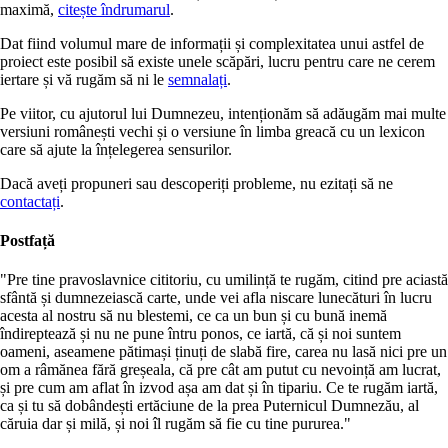
maximă,
citește îndrumarul
.
Dat fiind volumul mare de informații și complexitatea unui astfel de
proiect este posibil să existe unele scăpări, lucru pentru care ne cerem
iertare și vă rugăm să ni le
semnalați
.
Pe viitor, cu ajutorul lui Dumnezeu, intenționăm să adăugăm mai multe
versiuni românești vechi și o versiune în limba greacă cu un lexicon
care să ajute la înțelegerea sensurilor.
Dacă aveți propuneri sau descoperiți probleme, nu ezitați să ne
contactați
.
Postfață
"Pre tine pravoslavnice cititoriu, cu umilință te rugăm, citind pre aciastă
sfântă și dumnezeiască carte, unde vei afla niscare lunecături în lucru
acesta al nostru să nu blestemi, ce ca un bun și cu bună inemă
îndireptează și nu ne pune întru ponos, ce iartă, că și noi suntem
oameni, aseamene pătimași ținuți de slabă fire, carea nu lasă nici pre un
om a râmănea fără greșeala, că pre cât am putut cu nevoință am lucrat,
și pre cum am aflat în izvod așa am dat și în tipariu. Ce te rugăm iartă,
ca și tu să dobândești ertăciune de la prea Puternicul Dumnezău, al
căruia dar și milă, și noi îl rugăm să fie cu tine pururea."