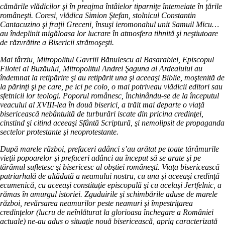
cămările vlădicilor şi în preajma întâielor tiparniţe întemeiate în ţările
româneşti. Coresi, vlădica Simion Ştefan, stolnicul Constantin
Cantacuzino şi fraţii Greceni, însuşi ieromonahul unit Samuil Micu…
au îndeplinit migăloasa lor lucrare în atmosfera tihnită şi neştiutoare
de răzvrătire a Bisericii strămoşeşti.
Mai târziu, Mitropolitul Gavriil Bănulescu al Basarabiei, Episcopul
Filotei al Buzăului, Mitropolitul Andrei Şaguna al Ardealului au
îndemnat la retipărire şi au retipărit una şi aceeaşi Biblie, moştenită de
la părinţi şi pe care, pe ici pe colo, o mai potriveau vlădicii editori sau
sfetnicii lor teologi. Poporul românesc, închinându-se de la începutul
veacului al XVIII-lea în două biserici, a trăit mai departe o viaţă
bisericească nebântuită de turburări iscate din pricina credinţei,
cinstind şi citind aceeaşi Sfântă Scriptură, şi nemolipsit de propaganda
sectelor protestante şi neoprotestante.
După marele război, prefaceri adânci s’au arătat pe toate tărâmurile
vieţii popoarelor şi prefaceri adânci au început să se arate şi pe
tărâmul sufletesc şi bisericesc al obştiei româneşti. Viaţa bisericească
patriarhală de altădată a neamului nostru, cu una şi aceeaşi credinţă
ecumenică, cu aceeaşi constituţie episcopală şi cu acelaşi Jertfelnic, a
rămas în amurgul istoriei. Zguduirile şi schimbările aduse de marele
război, revărsarea neamurilor peste neamuri şi împestriţarea
credinţelor (lucru de neînlăturat la glorioasa închegare a României
actuale) ne-au adus o situaţie nouă bisericească, aprig caracterizată