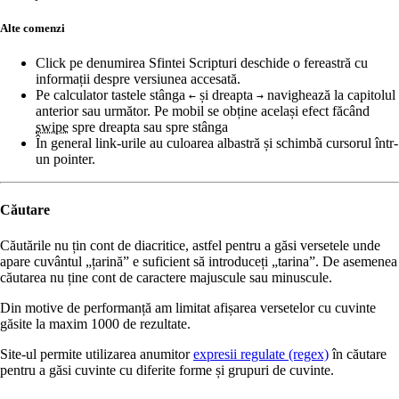
Alte comenzi
Click pe denumirea Sfintei Scripturi deschide o fereastră cu
informații despre versiunea accesată.
Pe calculator tastele stânga
și dreapta
navighează la capitolul
←
→
anterior sau următor. Pe mobil se obține același efect făcând
swipe
spre dreapta sau spre stânga
În general link-urile au culoarea albastră și schimbă cursorul într-
un pointer.
Căutare
Căutările nu țin cont de diacritice, astfel pentru a găsi versetele unde
apare cuvântul „țarină” e suficient să introduceți „tarina”. De asemenea
căutarea nu ține cont de caractere majuscule sau minuscule.
Din motive de performanță am limitat afișarea versetelor cu cuvinte
găsite la maxim 1000 de rezultate.
Site-ul permite utilizarea anumitor
expresii regulate (regex)
în căutare
pentru a găsi cuvinte cu diferite forme și grupuri de cuvinte.