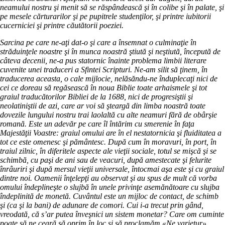
neamului nostru şi menit să se răspândească şi în colibe şi în palate, şi
pe mesele cărturarilor şi pe pupitrele studenţilor, şi printre iubitorii
cucerniciei şi printre căutătorii poeziei.
Sarcina pe care ne-aţi dat-o şi care a însemnat o culminaţie în
străduinţele noastre şi în munca noastră ştiută şi neştiută, începută de
câteva decenii, ne-a pus statornic înainte problema limbii literare
cuvenite unei traduceri a Sfintei Scripturi. Ne-am silit să ţinem, în
traducerea aceasta, o cale mijlocie, nelăsăndu-ne înduplecaţi nici de
cei ce doreau să regăsească în noua Biblie toate arhaismele şi tot
graiul traducătorilor Bibliei de la 1688, nici de progresiştii şi
neolatiniştii de azi, care ar voi să şteargă din limba noastră toate
dovezile lungului nostru trai laolaltă cu alte neamuri fără de obârşie
romană. Este un adevăr pe care îl întărim cu smerenie în faţa
Majestăţii Voastre: graiul omului are în el nestatornicia şi fluiditatea a
tot ce este omenesc şi pământesc. După cum în moravuri, în port, în
traiul zilnic, în diferitele aspecte ale vieţii sociale, totul se mişcă şi se
schimbă, cu paşi de ani sau de veacuri, după amestecate şi felurite
înrâuriri şi după mersul vieţii universale, întocmai aşa este şi cu graiul
dintre noi. Oamenii înţelepţi au observat şi au spus de mult că vorba
omului îndeplineşte o slujbă în unele privinţe asemănătoare cu slujba
îndeplinită de monetă. Cuvântul este un mijloc de contact, de schimb
şi (ca şi la bani) de adunare de comori. Cui i-a trecut prin gând,
vreodată, că s’ar putea înveşnici un sistem monetar? Care om cuminte
poate să ne ceară să oprim în loc şi să proclamăm «Ne varietur»