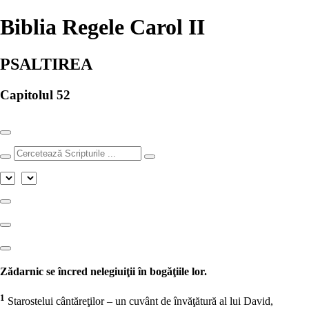
×
Biblia Regele Carol II
PSALTIREA
Capitolul 52
Zădarnic se încred nelegiuiţii în bogăţiile lor.
1
Starostelui cântăreţilor – un cuvânt de învăţătură al lui David,