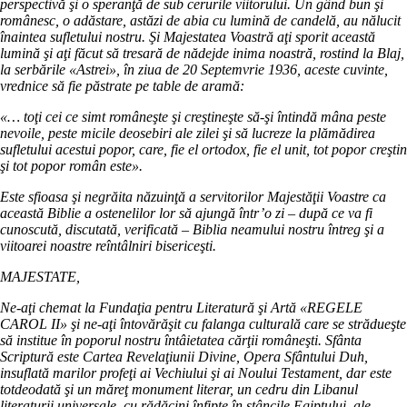
perspectivă şi o speranţă de sub cerurile viitorului. Un gând bun şi
românesc, o adăstare, astăzi de abia cu lumină de candelă, au nălucit
înaintea sufletului nostru. Şi Majestatea Voastră aţi sporit această
lumină şi aţi făcut să tresară de nădejde inima noastră, rostind la Blaj,
la serbările «Astrei», în ziua de 20 Septemvrie 1936, aceste cuvinte,
vrednice să fie păstrate pe table de aramă:
«… toţi cei ce simt româneşte şi creştineşte să-şi întindă mâna peste
nevoile, peste micile deosebiri ale zilei şi să lucreze la plămădirea
sufletului acestui popor, care, fie el ortodox, fie el unit, tot popor creştin
şi tot popor român este».
Este sfioasa şi negrăita năzuinţă a servitorilor Majestăţii Voastre ca
această Biblie a ostenelilor lor să ajungă într’o zi – după ce va fi
cunoscută, discutată, verificată – Biblia neamului nostru întreg şi a
viitoarei noastre reîntâlniri bisericeşti.
MAJESTATE,
Ne-aţi chemat la Fundaţia pentru Literatură şi Artă «REGELE
CAROL II» şi ne-aţi întovărăşit cu falanga culturală care se strădueşte
să institue în poporul nostru întâietatea cărţii româneşti. Sfânta
Scriptură este Cartea Revelaţiunii Divine, Opera Sfântului Duh,
insuflată marilor profeţi ai Vechiului şi ai Noului Testament, dar este
totdeodată şi un măreţ monument literar, un cedru din Libanul
literaturii universale, cu rădăcini înfipte în stâncile Egiptului, ale