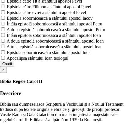
Epistola către Tit a sfântului apostol Pavel
Epistola către Filimon a sfântului apostol Pavel
Epistola către evrei a sfântului apostol Pavel
Epistola sobornicească a sfântului apostol Iacov
Întâia epistolă sobornicească a sfântului apostol Petru
A doua epistolă sobornicească a sfântului apostol Petru
Întâia epistolă sobornicească a sfântului apostol Ioan
A doua epistolă sobornicească a sfântului apostol Ioan
A treia epistolă sobornicească a sfântului apostol Ioan
Epistola sobornicească a sfântului apostol Iuda
Apocalipsa sfântului Ioan teologul
Caută
×
Biblia Regele Carol II
Descriere
Biblia sau dumnezeiasca Scriptură a Vechiului şi a Noului Testament
tradusă după textele originale ebraice şi greceşti de preoţii profesori
Vasile Radu şi Gala Galaction din înalta iniţiativă a majestăţii sale
regelui Carol II. Ediţia a 2-a tipărită în 1939 la Bucureşti.