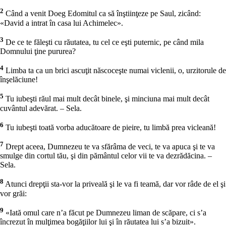
2
Când a venit Doeg Edomitul ca să înştiinţeze pe Saul, zicând:
«David a intrat în casa lui Achimelec».
3
De ce te făleşti cu răutatea, tu cel ce eşti puternic, pe când mila
Domnului ţine pururea?
4
Limba ta ca un brici ascuţit născoceşte numai viclenii, o, urzitorule de
înşelăciune!
5
Tu iubeşti răul mai mult decât binele, şi minciuna mai mult decât
cuvântul adevărat. – Sela.
6
Tu iubeşti toată vorba aducătoare de pieire, tu limbă prea vicleană!
7
Drept aceea, Dumnezeu te va sfărâma de veci, te va apuca şi te va
smulge din cortul tău, şi din pământul celor vii te va dezrădăcina. –
Sela.
8
Atunci drepţii sta-vor la priveală şi le va fi teamă, dar vor râde de el şi
vor grăi:
9
«Iată omul care n’a făcut pe Dumnezeu liman de scăpare, ci s’a
încrezut în mulţimea bogăţiilor lui şi în răutatea lui s’a bizuit».