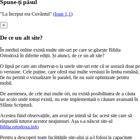
Spune-ți păsul
"La început era Cuvântul" (
Ioan 1,1
)
×
De ce un alt site?
În mediul online există multe site-uri pe care se găsește Biblia
Ortodoxă în diferite ediții. Și atunci, de ce un alt site?
O lipsă pe care am observat-o la unele site-uri este că se axează doar pe
o versiune. Cele puține, care oferă mai multe versiuni în limba română,
fie nu permit o vizualizare în paralel, fie nu sunt optimizate pentru
mobil.
De asemenea, de cele mai multe ori, nu există posibilitatea de a căuta
iar acolo unde totuși există, nu este implementată o căutare avansată în
Sfânta Scriptură.
Acestea fiind observațiile, am avut pe inimă să fac acest site care să
răspundă tuturor acestor neajunsuri. Așa s-a născut site-ul
biblia.ortodoxa.info
Pentru a descoperi toate facilitățile site-ului și a-l folosi la capacitate