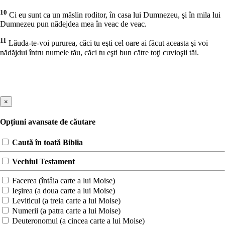
10
Ci eu sunt ca un măslin roditor, în casa lui Dumnezeu, şi în mila lui
Dumnezeu pun nădejdea mea în veac de veac.
11
Lăuda-te-voi pururea, căci tu eşti cel oare ai făcut aceasta şi voi
nădăjdui întru numele tău, căci tu eşti bun către toţi cuvioşii tăi.
×
Opțiuni avansate de căutare
Caută în toată Biblia
Vechiul Testament
Facerea (întâia carte a lui Moise)
Ieşirea (a doua carte a lui Moise)
Leviticul (a treia carte a lui Moise)
Numerii (a patra carte a lui Moise)
Deuteronomul (a cincea carte a lui Moise)