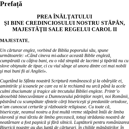
Prefață
PREA ÎNĂLŢATULUI
ŞI BINE CREDINCIOSULUI NOSTRU STĂPÂN,
MAJESTĂŢII SALE REGELUI CAROL II
MAJESTATE
,
Un cărturar englez, vorbind de Biblia poporului său, spune
următoarele: «Când cineva mi-aduce această Biblie engleză,
cumpărată cu câţiva bani, eu o văd stropită de lacrimi şi tipărită nu cu
slove obişnuite de tipar, ci cu viul sânge al unora dintre cei mai nobili
şi mai buni fii ai Angliei».
Cugetând la Sfânta noastră Scriptură românească şi la obârşiile ei,
amintirile şi icoanele pe care ea ni le rechiamă nu urcă până la acele
culmi zbuciumate şi tragice ale trecutului Bibliei engleze. Printr’o
deosebită binecuvântare a Dumnezeului părinţilor noştri, noi Românii,
păstrând cu scumpătate sfintele cărţi bisericeşti şi predaniile ortodoxe,
n’am cunoscut certurile şi războaiele religioase. Cu toate că,
bisericeşte, neamul nostru a fost multă vreme stăpânit întâi de limba
slavonă şi mai târziu de limba grecească, totuşi strădania noastră de
neatârnare a fost paşnică şi fără silnicii. Luptătorii pentru românizarea
Bisericii noastre au dus luptă de cărturari, în chiliile mănăstirilor, în