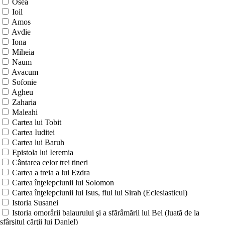
Osea
Ioil
Amos
Avdie
Iona
Miheia
Naum
Avacum
Sofonie
Agheu
Zaharia
Maleahi
Cartea lui Tobit
Cartea Iuditei
Cartea lui Baruh
Epistola lui Ieremia
Cântarea celor trei tineri
Cartea a treia a lui Ezdra
Cartea înţelepciunii lui Solomon
Cartea înţelepciunii lui Isus, fiul lui Sirah (Eclesiasticul)
Istoria Susanei
Istoria omorârii balaurului şi a sfărâmării lui Bel (luată de la
sfârşitul cărţii lui Daniel)