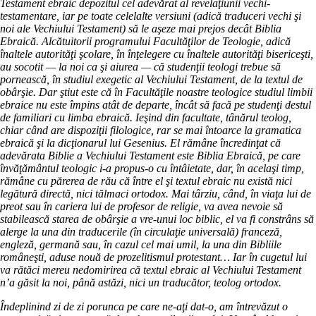
Testament ebraic depozitul cel adevărat al revelaţiunii vechi-
testamentare, iar pe toate celelalte versiuni (adică traduceri vechi şi
noi ale Vechiului Testament) să le aşeze mai prejos decât Biblia
Ebraică. Alcătuitorii programului Facultăţilor de Teologie, adică
înaltele autorităţi şcolare, în înţelegere cu înaltele autorităţi bisericeşti,
au socotit — la noi ca şi aiurea — că studenţii teologi trebue să
pornească, în studiul exegetic al Vechiului Testament, de la textul de
obârşie. Dar ştiut este că în Facultăţile noastre teologice studiul limbii
ebraice nu este împins atât de departe, încât să facă pe studenţi destul
de familiari cu limba ebraică. Ieşind din facultate, tânărul teolog,
chiar când are dispoziţii filologice, rar se mai întoarce la gramatica
ebraică şi la dicţionarul lui Gesenius. El rămâne încredinţat că
adevărata Biblie a Vechiului Testament este Biblia Ebraică, pe care
învăţământul teologic i-a propus-o cu întâietate, dar, în acelaşi timp,
rămâne cu părerea de rău că între el şi textul ebraic nu există nici
legătură directă, nici tălmaci ortodox. Mai târziu, când, în viaţa lui de
preot sau în cariera lui de profesor de religie, va avea nevoie să
stabilească starea de obârşie a vre-unui loc biblic, el va fi constrâns să
alerge la una din traducerile (în circulaţie universală) franceză,
engleză, germană sau, în cazul cel mai umil, la una din Bibliile
româneşti, aduse nouă de prozelitismul protestant… Iar în cugetul lui
va rătăci mereu nedomirirea că textul ebraic al Vechiului Testament
n’a găsit la noi, până astăzi, nici un traducător, teolog ortodox.
Îndeplinind zi de zi porunca pe care ne-aţi dat-o, am întrevăzut o