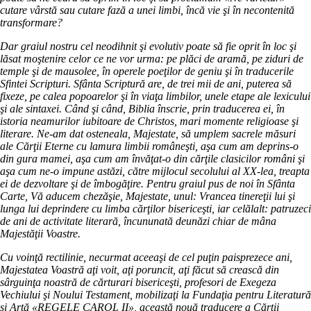
cutare vârstă sau cutare fază a unei limbi, încă vie şi în necontenită
transformare?
Dar graiul nostru cel neodihnit şi evolutiv poate să fie oprit în loc şi
lăsat moştenire celor ce ne vor urma: pe plăci de aramă, pe ziduri de
temple şi de mausolee, în operele poeţilor de geniu şi în traducerile
Sfintei Scripturi. Sfânta Scriptură are, de trei mii de ani, puterea să
fixeze, pe calea popoarelor şi în viaţa limbilor, unele etape ale lexicului
şi ale sintaxei. Când şi când, Biblia înscrie, prin traducerea ei, în
istoria neamurilor iubitoare de Christos, mari momente religioase şi
literare. Ne-am dat osteneala, Majestate, să umplem sacrele măsuri
ale Cărţii Eterne cu lamura limbii româneşti, aşa cum am deprins-o
din gura mamei, aşa cum am învăţat-o din cărţile clasicilor români şi
aşa cum ne-o impune astăzi, către mijlocul secolului al XX-lea, treapta
ei de dezvoltare şi de îmbogăţire. Pentru graiul pus de noi în Sfânta
Carte, Vă aducem chezăşie, Majestate, unul: Vrancea tinereţii lui şi
lunga lui deprindere cu limba cărţilor bisericeşti, iar celălalt: patruzeci
de ani de activitate literară, încununată deunăzi chiar de mâna
Majestăţii Voastre.
Cu voinţă rectilinie, necurmat aceeaşi de cel puţin paisprezece ani,
Majestatea Voastră aţi voit, aţi poruncit, aţi făcut să crească din
sârguinţa noastră de cărturari bisericeşti, profesori de Exegeza
Vechiului şi Noului Testament, mobilizaţi la Fundaţia pentru Literatură
şi Artă «REGELE CAROL II», această nouă traducere a Cărţii