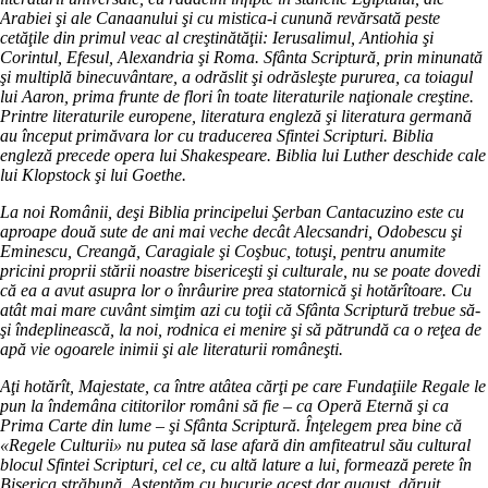
Arabiei şi ale Canaanului şi cu mistica-i cunună revărsată peste
cetăţile din primul veac al creştinătăţii: Ierusalimul, Antiohia şi
Corintul, Efesul, Alexandria şi Roma. Sfânta Scriptură, prin minunată
şi multiplă binecuvântare, a odrăslit şi odrăsleşte pururea, ca toiagul
lui Aaron, prima frunte de flori în toate literaturile naţionale creştine.
Printre literaturile europene, literatura engleză şi literatura germană
au început primăvara lor cu traducerea Sfintei Scripturi. Biblia
engleză precede opera lui Shakespeare. Biblia lui Luther deschide cale
lui Klopstock şi lui Goethe.
La noi Românii, deşi Biblia principelui Şerban Cantacuzino este cu
aproape două sute de ani mai veche decât Alecsandri, Odobescu şi
Eminescu, Creangă, Caragiale şi Coşbuc, totuşi, pentru anumite
pricini proprii stării noastre bisericeşti şi culturale, nu se poate dovedi
că ea a avut asupra lor o înrâurire prea statornică şi hotărîtoare. Cu
atât mai mare cuvânt simţim azi cu toţii că Sfânta Scriptură trebue să-
şi îndeplinească, la noi, rodnica ei menire şi să pătrundă ca o reţea de
apă vie ogoarele inimii şi ale literaturii româneşti.
Aţi hotărît, Majestate, ca între atâtea cărţi pe care Fundaţiile Regale le
pun la îndemâna cititorilor români să fie – ca Operă Eternă şi ca
Prima Carte din lume – şi Sfânta Scriptură. Înţelegem prea bine că
«Regele Culturii» nu putea să lase afară din amfiteatrul său cultural
blocul Sfintei Scripturi, cel ce, cu altă lature a lui, formează perete în
Biserica străbună. Aşteptăm cu bucurie acest dar august, dăruit