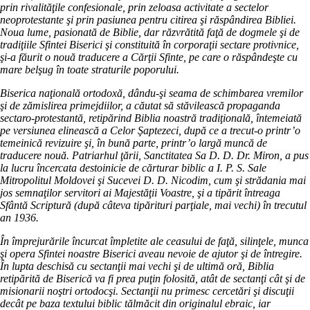
prin rivalităţile confesionale, prin zeloasa activitate a sectelor
neoprotestante şi prin pasiunea pentru citirea şi răspândirea Bibliei.
Noua lume, pasionată de Biblie, dar răzvrătită faţă de dogmele şi de
tradiţiile Sfintei Biserici şi constituită în corporaţii sectare protivnice,
şi-a făurit o nouă traducere a Cărţii Sfinte, pe care o răspândeşte cu
mare belşug în toate straturile poporului.
Biserica naţională ortodoxă, dându-şi seama de schimbarea vremilor
şi de zămislirea primejdiilor, a căutat să stăvilească propaganda
sectaro-protestantă, retipărind Biblia noastră tradiţională, întemeiată
pe versiunea elinească a Celor Şaptezeci, după ce a trecut-o printr’o
temeinică revizuire şi, în bună parte, printr’o largă muncă de
traducere nouă. Patriarhul ţării, Sanctitatea Sa D. D. Dr. Miron, a pus
la lucru încercata destoinicie de cărturar biblic a I. P. S. Sale
Mitropolitul Moldovei şi Sucevei D. D. Nicodim, cum şi strădania mai
jos semnaţilor servitori ai Majestăţii Voastre, şi a tipărit întreaga
Sfântă Scriptură (după câteva tipărituri parţiale, mai vechi) în trecutul
an 1936.
În împrejurările încurcat împletite ale ceasului de faţă, silinţele, munca
şi opera Sfintei noastre Biserici aveau nevoie de ajutor şi de întregire.
În lupta deschisă cu sectanţii mai vechi şi de ultimă oră, Biblia
retipărită de Biserică va fi prea puţin folosită, atât de sectanţi cât şi de
misionarii noştri ortodocşi. Sectanţii nu primesc cercetări şi discuţii
decât pe baza textului biblic tălmăcit din originalul ebraic, iar