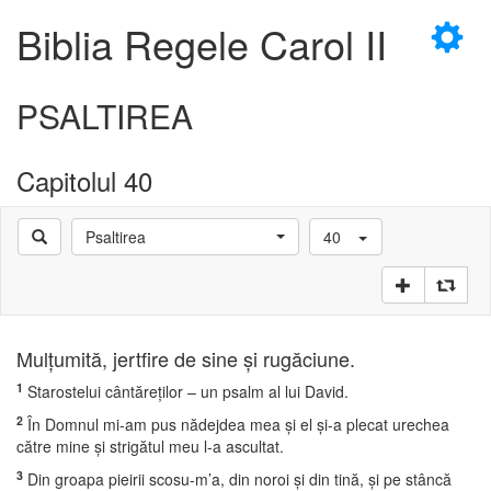
×
Biblia Regele Carol II
PSALTIREA
Capitolul 40
D
Psaltirea
40
D
Mulţumită, jertfire de sine şi rugăciune.
1
Starostelui cântăreţilor – un psalm al lui David.
2
În Domnul mi-am pus nădejdea mea şi el şi-a plecat urechea
către mine şi strigătul meu l-a ascultat.
3
Din groapa pieirii scosu-m’a, din noroi şi din tină, şi pe stâncă