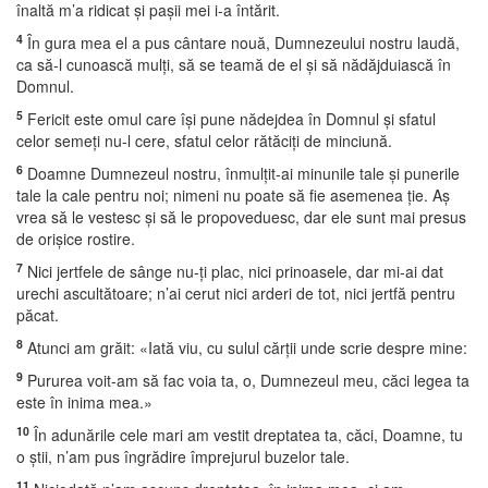
înaltă m’a ridicat şi paşii mei i-a întărit.
4
În gura mea el a pus cântare nouă, Dumnezeului nostru laudă,
ca să-l cunoască mulţi, să se teamă de el şi să nădăjduiască în
Domnul.
5
Fericit este omul care îşi pune nădejdea în Domnul şi sfatul
celor semeţi nu-l cere, sfatul celor rătăciţi de minciună.
6
Doamne Dumnezeul nostru, înmulţit-ai minunile tale şi punerile
tale la cale pentru noi; nimeni nu poate să fie asemenea ţie. Aş
vrea să le vestesc şi să le propoveduesc, dar ele sunt mai presus
de orişice rostire.
7
Nici jertfele de sânge nu-ţi plac, nici prinoasele, dar mi-ai dat
urechi ascultătoare; n’ai cerut nici arderi de tot, nici jertfă pentru
păcat.
8
Atunci am grăit: «Iată viu, cu sulul cărţii unde scrie despre mine:
9
Pururea voit-am să fac voia ta, o, Dumnezeul meu, căci legea ta
este în inima mea.»
10
În adunările cele mari am vestit dreptatea ta, căci, Doamne, tu
o ştii, n’am pus îngrădire împrejurul buzelor tale.
11