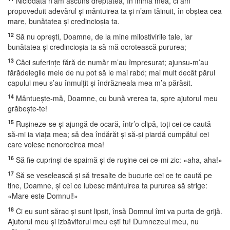
Niciodată n’am ascuns dreptatea, în inima mea, ci am
propoveduit adevărul şi mântuirea ta şi n’am tăinuit, în obştea cea
mare, bunătatea şi credincioşia ta.
12
Să nu opreşti, Doamne, de la mine milostivirile tale, iar
bunătatea şi credincioşia ta să mă ocrotească pururea;
13
Căci suferinţe fără de număr m’au împresurat; ajunsu-m’au
fărădelegile mele de nu pot să le mai rabd; mai mult decât părul
capului meu s’au înmulţit şi îndrăzneala mea m’a părăsit.
14
Mântueşte-mă, Doamne, cu bună vrerea ta, spre ajutorul meu
grăbeşte-te!
15
Ruşineze-se şi ajungă de ocară, într’o clipă, toţi cei ce caută
să-mi ia viaţa mea; să dea îndărăt şi să-şi piardă cumpătul cei
care voiesc nenorocirea mea!
16
Să fie cuprinşi de spaimă şi de ruşine cei ce-mi zic: «aha, aha!»
17
Să se veselească şi să tresalte de bucurie cei ce te caută pe
tine, Doamne, şi cei ce iubesc mântuirea ta pururea să strige:
«Mare este Domnul!»
18
Ci eu sunt sărac şi sunt lipsit, însă Domnul îmi va purta de grijă.
Ajutorul meu şi izbăvitorul meu eşti tu! Dumnezeul meu, nu