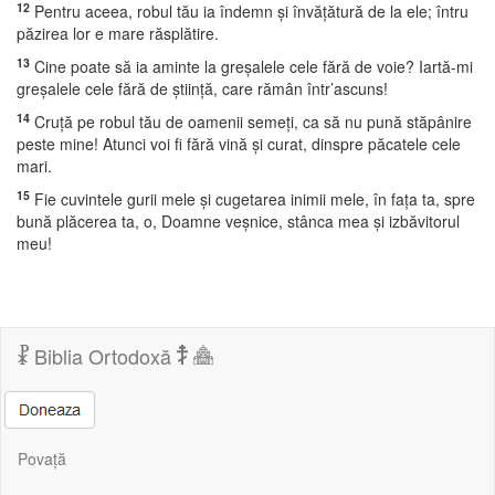
12
Pentru aceea, robul tău ia îndemn şi învăţătură de la ele; întru
păzirea lor e mare răsplătire.
13
Cine poate să ia aminte la greşalele cele fără de voie? Iartă-mi
greşalele cele fără de ştiinţă, care rămân într’ascuns!
14
Cruţă pe robul tău de oamenii semeţi, ca să nu pună stăpânire
peste mine! Atunci voi fi fără vină şi curat, dinspre păcatele cele
mari.
15
Fie cuvintele gurii mele şi cugetarea inimii mele, în faţa ta, spre
bună plăcerea ta, o, Doamne veşnice, stânca mea şi izbăvitorul
meu!
Biblia Ortodoxă
Povață