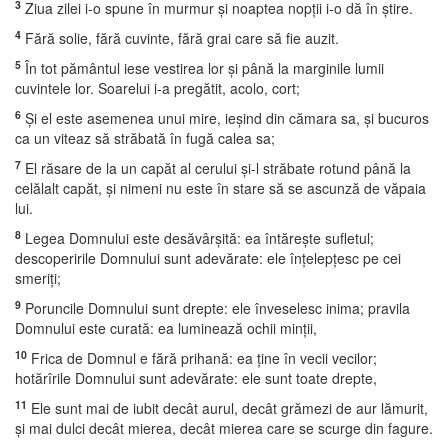
3
Ziua zilei i-o spune în murmur şi noaptea nopţii i-o dă în ştire.
4
Fără solie, fără cuvinte, fără grai care să fie auzit.
5
În tot pământul iese vestirea lor şi până la marginile lumii
cuvintele lor. Soarelui i-a pregătit, acolo, cort;
6
Şi el este asemenea unui mire, ieşind din cămara sa, şi bucuros
ca un viteaz să străbată în fugă calea sa;
7
El răsare de la un capăt al cerului şi-l străbate rotund până la
celălalt capăt, şi nimeni nu este în stare să se ascunză de văpaia
lui.
8
Legea Domnului este desăvârşită: ea întăreşte sufletul;
descoperirile Domnului sunt adevărate: ele înţelepţesc pe cei
smeriţi;
9
Poruncile Domnului sunt drepte: ele înveselesc inima; pravila
Domnului este curată: ea luminează ochii minţii,
10
Frica de Domnul e fără prihană: ea ţine în vecii vecilor;
hotărîrile Domnului sunt adevărate: ele sunt toate drepte,
11
Ele sunt mai de iubit decât aurul, decât grămezi de aur lămurit,
şi mai dulci decât mierea, decât mierea care se scurge din fagure.