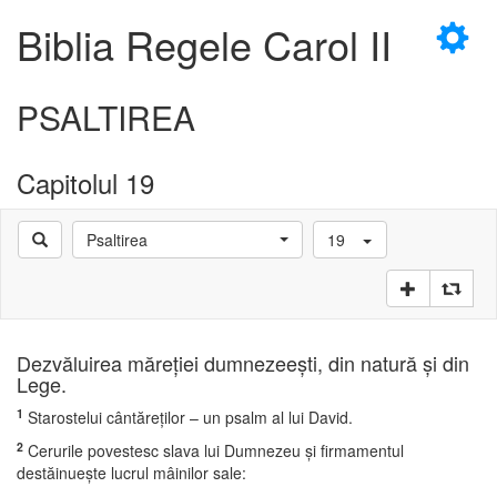
×
Biblia Regele Carol II
PSALTIREA
Capitolul 19
D
Psaltirea
19
D
Dezvăluirea măreţiei dumnezeeşti, din natură şi din
Lege.
1
Starostelui cântăreţilor – un psalm al lui David.
2
Cerurile povestesc slava lui Dumnezeu şi firmamentul
destăinueşte lucrul mâinilor sale: