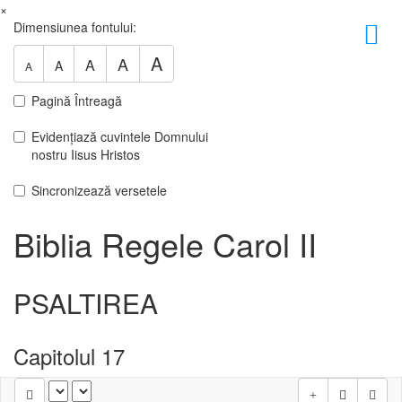
×
Dimensiunea fontului:
A
A
A
A
A
Pagină Întreagă
Evidențiază cuvintele Domnului
nostru Iisus Hristos
Sincronizează versetele
Biblia Regele Carol II
PSALTIREA
Capitolul 17