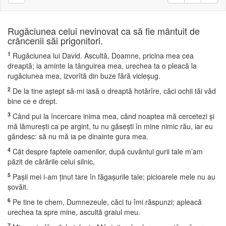
Rugăciunea celui nevinovat ca să fie mântuit de
crâncenii săi prigonitori.
1
Rugăciunea lui David. Ascultă, Doamne, pricina mea cea
dreaptă; ia aminte la tânguirea mea, urechea ta o pleacă la
rugăciunea mea, izvorîtă din buze fără vicleşug.
2
De la tine aştept să-mi iasă o dreaptă hotărîre, căci ochii tăi văd
bine ce e drept.
3
Când pui la încercare inima mea, când noaptea mă cercetezi şi
mă lămureşti ca pe argint, tu nu găseşti în mine nimic rău, iar eu
gândesc: să nu mă ia pe dinainte gura mea.
4
Cât despre faptele oamenilor, după cuvântul gurii tale m’am
păzit de cărările celui silnic,
5
Paşii mei i-am ţinut tare în făgaşurile tale; picioarele mele nu au
şovăit.
6
Pe tine te chem, Dumnezeule, căci tu îmi răspunzi; apleacă
urechea ta spre mine, ascultă graiul meu.
7