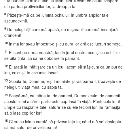
Minunate fă milele tale, tu Mântuitorul celor ce caută scăpare,
din partea protivnicilor lor, la dreapta ta.
8
Păzeşte-mă ca pe lumina ochiului; în umbra aripilor tale
ascunde-mă,
9
De nelegiuiţii care mă apasă, de duşmanii care mă înconjură
crânceni!
10
Inima lor şi-au împietrit-o şi cu gura lor grăiesc lucruri semeţe.
11
Ei sunt pe urma noastră, fac în jurul nostru ocol şi cu ochii lor
se uită ţintă, ca să ne doboare la pământ.
12
El arată la înfăţişare ca un leu, lacom să sfâşie, şi ca un pui de
leu, culcuşit în ascunse locuri.
13
Scoală-te, Doamne, ieşi-i înnainte şi răstoarnă-l; izbăveşte de
nelegiuiţi viaţa mea, cu sabia ta.
14
Scapă-mă, cu mâna ta, de oameni, Dumnezeule, de oamenii
acestei lumi a căror parte este cuprinsă în viaţă. Pântecele lor îl
umple cu răsplăţile tale, sature-se cu ele feciorii lor, iar rămăşiţa
să o lase copiilor lor!
15
Ci eu cu inima curată să privesc faţa ta; când mă voi deştepta,
să mă satur de priveliştea ta!