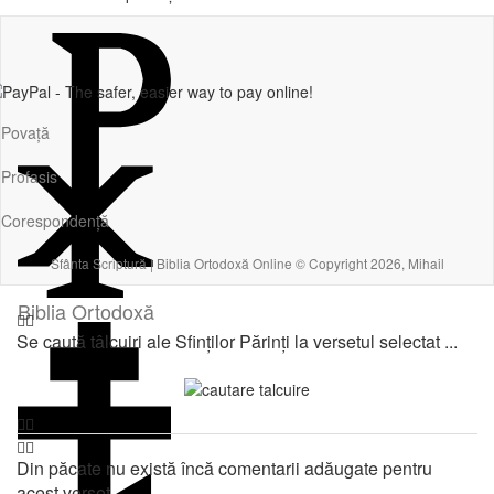
Povață
Profasis
Corespondență
Sfânta Scriptură | Biblia Ortodoxă Online © Copyright 2026, Mihail
Biblia Ortodoxă
Se caută tâlcuiri ale Sfinților Părinți la versetul selectat ...
Din păcate nu există încă comentarii adăugate pentru
acest verset.