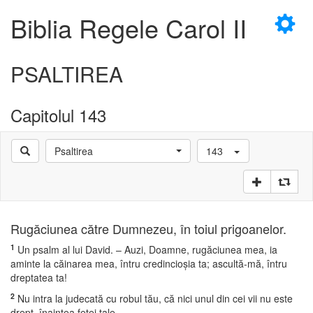
×
Biblia Regele Carol II
PSALTIREA
Capitolul 143
D
Psaltirea
143
D
Rugăciunea către Dumnezeu, în toiul prigoanelor.
1
Un psalm al lui David. – Auzi, Doamne, rugăciunea mea, ia
aminte la căinarea mea, întru credincioşia ta; ascultă-mă, întru
dreptatea ta!
2
Nu intra la judecată cu robul tău, că nici unul din cei vii nu este
drept, înaintea feţei tale.