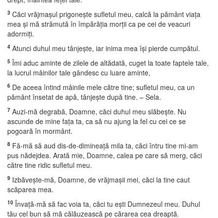
3
Căci vrăjmaşul prigoneşte sufletul meu, calcă la pământ viaţa
mea şi mă strămută în împărăţia morţii ca pe cei de veacuri
adormiţi.
4
Atunci duhul meu tânjeşte, iar inima mea îşi pierde cumpătul.
5
Îmi aduc aminte de zilele de altădată, cuget la toate faptele tale,
la lucrul mâinilor tale gândesc cu luare aminte,
6
De aceea întind mâinile mele către tine; sufletul meu, ca un
pământ însetat de apă, tânjeşte după tine. – Sela.
7
Auzi-mă degrabă, Doamne, căci duhul meu slăbeşte. Nu
ascunde de mine faţa ta, ca să nu ajung la fel cu cei ce se
pogoară în mormânt.
8
Fă-mă să aud dis-de-dimineaţă mila ta, căci întru tine mi-am
pus nădejdea. Arată mie, Doamne, calea pe care să merg, căci
către tine ridic sufletul meu.
9
Izbăveşte-mă, Doamne, de vrăjmaşii mei, căci la tine caut
scăparea mea.
10
Învaţă-mă să fac voia ta, căci tu eşti Dumnezeul meu. Duhul
tău cel bun să mă călăuzească pe cărarea cea dreaptă.