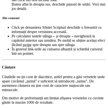
Buton aflat în dreapta sus, deschide panoul de setări. Vezi mai
jos detalii.
Alte comenzi
Click pe denumirea Sfintei Scripturi deschide o fereastră cu
informații despre versiunea accesată.
Pe calculator tastele stânga
și dreapta
navighează la
←
→
capitolul anterior sau următor. Pe mobil se obține același efect
făcând
swipe
spre dreapta sau spre stânga
În general link-urile au culoarea albastră și schimbă cursorul
într-un pointer.
Căutare
Căutările nu țin cont de diacritice, astfel pentru a găsi versetele unde
apare cuvântul „țarină” e suficient să introduceți „tarina”. De
asemenea căutarea nu ține cont de caractere majuscule sau
minuscule.
Din motive de performanță am limitat afișarea versetelor cu cuvinte
găsite la maxim 1000 de rezultate.