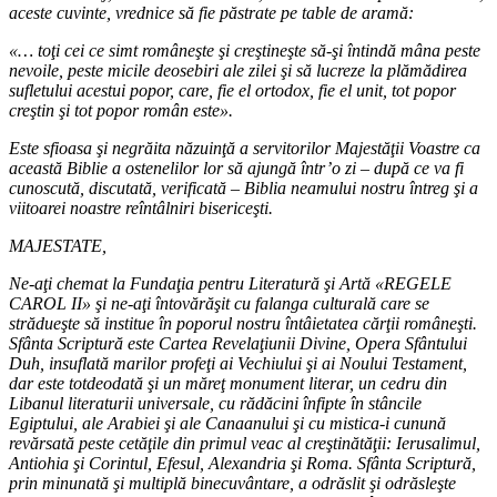
aceste cuvinte, vrednice să fie păstrate pe table de aramă:
«… toţi cei ce simt româneşte şi creştineşte să-şi întindă mâna peste
nevoile, peste micile deosebiri ale zilei şi să lucreze la plămădirea
sufletului acestui popor, care, fie el ortodox, fie el unit, tot popor
creştin şi tot popor român este».
Este sfioasa şi negrăita năzuinţă a servitorilor Majestăţii Voastre ca
această Biblie a ostenelilor lor să ajungă într’o zi – după ce va fi
cunoscută, discutată, verificată – Biblia neamului nostru întreg şi a
viitoarei noastre reîntâlniri bisericeşti.
MAJESTATE,
Ne-aţi chemat la Fundaţia pentru Literatură şi Artă «REGELE
CAROL II» şi ne-aţi întovărăşit cu falanga culturală care se
strădueşte să institue în poporul nostru întâietatea cărţii româneşti.
Sfânta Scriptură este Cartea Revelaţiunii Divine, Opera Sfântului
Duh, insuflată marilor profeţi ai Vechiului şi ai Noului Testament,
dar este totdeodată şi un măreţ monument literar, un cedru din
Libanul literaturii universale, cu rădăcini înfipte în stâncile
Egiptului, ale Arabiei şi ale Canaanului şi cu mistica-i cunună
revărsată peste cetăţile din primul veac al creştinătăţii: Ierusalimul,
Antiohia şi Corintul, Efesul, Alexandria şi Roma. Sfânta Scriptură,
prin minunată şi multiplă binecuvântare, a odrăslit şi odrăsleşte