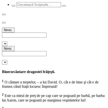
Nimic
Nimic
Binecuvântare dragostei frăţeşti.
1
O cântare a treptelor, – a lui David. O, cât e de bine şi cât e de
frumos când fraţii locuesc împreună!
2
Este ca mirul de preţ de pe cap care se pogoară pe barbă, pe barba
lui Aaron, care se pogoară pe marginea veşmintelor lui!