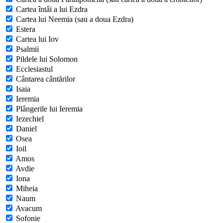
Cartea întâi a lui Ezdra
Cartea lui Neemia (sau a doua Ezdra)
Estera
Cartea lui Iov
Psalmii
Pildele lui Solomon
Ecclesiastul
Cântarea cântărilor
Isaia
Ieremia
Plângerile lui Ieremia
Iezechiel
Daniel
Osea
Ioil
Amos
Avdie
Iona
Miheia
Naum
Avacum
Sofonie