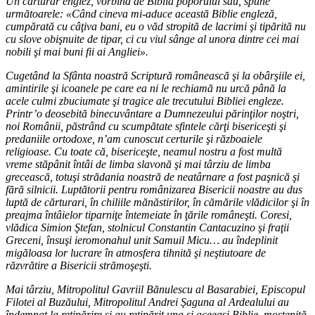
Un cărturar englez, vorbind de Biblia poporului său, spune
următoarele: «Când cineva mi-aduce această Biblie engleză,
cumpărată cu câţiva bani, eu o văd stropită de lacrimi şi tipărită nu
cu slove obişnuite de tipar, ci cu viul sânge al unora dintre cei mai
nobili şi mai buni fii ai Angliei».
Cugetând la Sfânta noastră Scriptură românească şi la obârşiile ei,
amintirile şi icoanele pe care ea ni le rechiamă nu urcă până la
acele culmi zbuciumate şi tragice ale trecutului Bibliei engleze.
Printr’o deosebită binecuvântare a Dumnezeului părinţilor noştri,
noi Românii, păstrând cu scumpătate sfintele cărţi bisericeşti şi
predaniile ortodoxe, n’am cunoscut certurile şi războaiele
religioase. Cu toate că, bisericeşte, neamul nostru a fost multă
vreme stăpânit întâi de limba slavonă şi mai târziu de limba
grecească, totuşi strădania noastră de neatârnare a fost paşnică şi
fără silnicii. Luptătorii pentru românizarea Bisericii noastre au dus
luptă de cărturari, în chiliile mănăstirilor, în cămările vlădicilor şi în
preajma întâielor tiparniţe întemeiate în ţările româneşti. Coresi,
vlădica Simion Ştefan, stolnicul Constantin Cantacuzino şi fraţii
Greceni, însuşi ieromonahul unit Samuil Micu… au îndeplinit
migăloasa lor lucrare în atmosfera tihnită şi neştiutoare de
răzvrătire a Bisericii strămoşeşti.
Mai târziu, Mitropolitul Gavriil Bănulescu al Basarabiei, Episcopul
Filotei al Buzăului, Mitropolitul Andrei Şaguna al Ardealului au
îndemnat la retipărire şi au retipărit una şi aceeaşi Biblie, moştenită