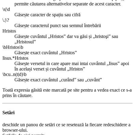
permite căutarea alternativelor separate de acest caracter.
\s|\d
Găsește caracter de spațiu sau cifră
\.|\?
Găsește caracterul punct sau semnul întrebării
Hristos
Găsește cuvântul „Hristos” dar va găsi și „hristoşi” sau
„Hristosul”
\bHristos\b
Găsește exact cuvântul „Hristos”
Iisus.*Hristos
Găsește versetul in care apare mai intai cuvântul „Iisus” apoi
în același verset și cuvântul „Hristos”
\bcu..n(t|d)\b
Găsește exact cuvântul „curând” sau „cuvânt”
Toată expresia găsită este marcată pe site pentru a vedea exact ce s-a
prins în căutare.
Setări
deschide un panou de setări ce se resetează la fiecare redeschidere a
browser-ului.