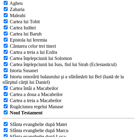
Agheu
Zaharia
Maleahi
Cartea lui Tobit
Cartea Iuditei
Cartea lui Baruh
Epistola lui Ieremia
Cântarea celor trei tineri
Cartea a treia a lui Ezdra
Cartea înţelepciunii lui Solomon
Cartea înţelepciunii lui Isus, fiul lui Sirah (Eclesiasticul)
Istoria Susanei
Istoria omorârii balaurului şi a sfărâmării lui Bel (luată de la
sfârşitul cărţii lui Daniel)
Cartea întâi a Macabeilor
Cartea a doua a Macabeilor
Cartea a treia a Macabeilor
Rugăciunea regelui Manase
Noul Testament
Sfânta evanghelie după Matei
Sfânta evanghelie după Marcu
Sfânta evanghelie după Luca