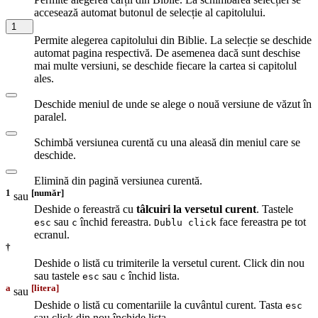
accesează automat butonul de selecție al capitolului.
1
Permite alegerea capitolului din Biblie. La selecție se deschide
automat pagina respectivă. De asemenea dacă sunt deschise
mai multe versiuni, se deschide fiecare la cartea si capitolul
ales.
Deschide meniul de unde se alege o nouă versiune de văzut în
paralel.
Schimbă versiunea curentă cu una aleasă din meniul care se
deschide.
Elimină din pagină versiunea curentă.
1
[număr]
sau
Deshide o fereastră cu
tâlcuiri la versetul curent
. Tastele
sau
închid fereastra.
face fereastra pe tot
esc
c
Dublu click
ecranul.
†
Deshide o listă cu trimiterile la versetul curent. Click din nou
sau tastele
sau
închid lista.
esc
c
a
[litera]
sau
Deshide o listă cu comentariile la cuvântul curent. Tasta
esc
sau click din nou închide lista.