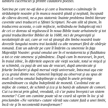
iubitorii cucerniciei şi printre căutătorii poeziei.
Sarcina pe care ne-aţi dat-o şi care a însemnat o culminaţie în
străduinţele noastre şi în munca noastră ştiută şi neştiută, începută
de câteva decenii, ne-a pus statornic înainte problema limbii literare
cuvenite unei traduceri a Sfintei Scripturi. Ne-am silit să ţinem, în
traducerea aceasta, o cale mijlocie, nelăsăndu-ne înduplecaţi nici
de cei ce doreau să regăsească în noua Biblie toate arhaismele şi tot
graiul traducătorilor Bibliei de la 1688, nici de progresiştii şi
neolatiniştii de azi, care ar voi să şteargă din limba noastră toate
dovezile lungului nostru trai laolaltă cu alte neamuri fără de obârşie
romană. Este un adevăr pe care îl întărim cu smerenie în faţa
Majestăţii Voastre: graiul omului are în el nestatornicia şi fluiditatea
a tot ce este omenesc şi pământesc. După cum în moravuri, în port,
în traiul zilnic, în diferitele aspecte ale vieţii sociale, totul se mişcă şi
se schimbă, cu paşi de ani sau de veacuri, după amestecate şi
felurite înrâuriri şi după mersul vieţii universale, întocmai aşa este
şi cu graiul dintre noi. Oamenii înţelepţi au observat şi au spus de
mult că vorba omului îndeplineşte o slujbă în unele privinţe
asemănătoare cu slujba îndeplinită de monetă. Cuvântul este un
mijloc de contact, de schimb şi (ca şi la bani) de adunare de comori.
Cui i-a trecut prin gând, vreodată, că s’ar putea înveşnici un sistem
monetar? Care om cuminte poate să ne ceară să oprim în loc şi să
proclamăm «Ne varietur» cutare vârstă sau cutare fază a unei limbi,
încă vie şi în necontenită transformare?