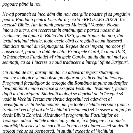
pogoare până la noi.
Ne-aţi poruncit să încordăm din nou energiile noastre şi să pregătim
pentru Fundaţia pentru Literatură şi Artă «REGELE CAROL II»
această Biblie. Am împlinit porunca Maiestăţii Voastre. Ne-am
întors la lucru, am recercetat în amănunţime partea noastră de
traducere, încăpută în Biblia din 1936, şi am tradus din nou, din
textul original ebraic, toate acele cărţi care până acum fuseseră
tălmăcite numai din Septuaginta. Regele de azi repeta, norocos şi
consecvent, porunca dată de către Principele Carol, în anul 1923,
la întemeierea Fundaţiei «Principele Carol», unuia din noi mai jos
semnaţii, ca să-I lucreze o nouă traducere a întregii Sfinte Scripturi.
Cu Biblia de azi, dăruiţi un dar cu adevărat regesc studenţimii
noastre teologice şi îndeobşte preoţilor noştri licenţiaţi în teologie.
Programul facultăţilor de teologie din România impune studenţilor
învăţământul limbii ebraice şi exegeza Vechiului Testament, făcută
după textul original. Studenţii teologi se deprind de la început să
vadă în Vechiul Testament ebraic depozitul cel adevărat al
revelaţiunii vechi-testamentare, iar pe toate celelalte versiuni (adică
traduceri vechi şi noi ale Vechiului Testament) să le aşeze mai prejos
decât Biblia Ebraică. Alcătuitorii programului Facultăţilor de
Teologie, adică înaltele autorităţi şcolare, în înţelegere cu înaltele
autorităţi bisericeşti, au socotit — la noi ca şi aiurea — că studenţii
teologi trebue să pornească, în studiul exegetic al Vechiului