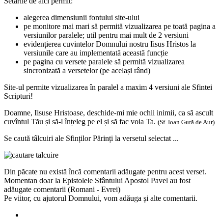
Setările de aici permit:
alegerea dimensiunii fontului site-ului
pe monitore mai mari să permită vizualizarea pe toată pagina a
versiunilor paralele; util pentru mai mult de 2 versiuni
evidențierea cuvintelor Domnului nostru Iisus Hristos la
versiunile care au implementată această funcție
pe pagina cu versete paralele să permită vizualizarea
sincronizată a versetelor (pe același rând)
Site-ul permite vizualizarea în paralel a maxim 4 versiuni ale Sfintei
Scripturi!
Doamne, Iisuse Hristoase, deschide-mi mie ochii inimii, ca să ascult
cuvîntul Tău și să-l înțeleg pe el și să fac voia Ta.
(Sf. Ioan Gură de Aur)
Se caută tâlcuiri ale Sfinților Părinți la versetul selectat ...
Din păcate nu există încă comentarii adăugate pentru acest verset.
Momentan doar la Epistolele Sfântului Apostol Pavel au fost
adăugate comentarii (Romani - Evrei)
Pe viitor, cu ajutorul Domnului, vom adăuga și alte comentarii.