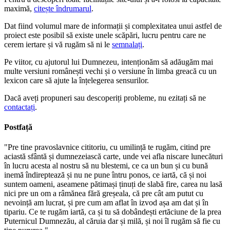
maximă,
citește îndrumarul
.
Dat fiind volumul mare de informații și complexitatea unui astfel de
proiect este posibil să existe unele scăpări, lucru pentru care ne
cerem iertare și vă rugăm să ni le
semnalați
.
Pe viitor, cu ajutorul lui Dumnezeu, intenționăm să adăugăm mai
multe versiuni românești vechi și o versiune în limba greacă cu un
lexicon care să ajute la înțelegerea sensurilor.
Dacă aveți propuneri sau descoperiți probleme, nu ezitați să ne
contactați
.
Postfață
"Pre tine pravoslavnice cititoriu, cu umilință te rugăm, citind pre
aciastă sfântă și dumnezeiască carte, unde vei afla niscare lunecături
în lucru acesta al nostru să nu blestemi, ce ca un bun și cu bună
inemă îndireptează și nu ne pune întru ponos, ce iartă, că și noi
suntem oameni, aseamene pătimași ținuți de slabă fire, carea nu lasă
nici pre un om a râmănea fără greșeala, că pre cât am putut cu
nevoință am lucrat, și pre cum am aflat în izvod așa am dat și în
tipariu. Ce te rugăm iartă, ca și tu să dobândești ertăciune de la prea
Puternicul Dumnezău, al căruia dar și milă, și noi îl rugăm să fie cu