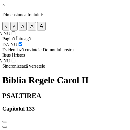
×
Dimensiunea fontului:
A
A
A
A
A
A
NU
Pagină Întreagă
DA
NU
Evidențiază cuvintele Domnului nostru
Iisus Hristos
A
NU
Sincronizează versetele
Biblia Regele Carol II
PSALTIREA
Capitolul 133