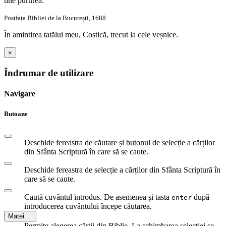
tine pururea."
Postfața Bibliei de la București, 1688
În amintirea tatălui meu, Costică, trecut la cele veșnice.
×
Îndrumar de utilizare
Navigare
Butoane
Deschide fereastra de căutare și butonul de selecție a cărților
din Sfânta Scriptură în care să se caute.
Deschide fereastra de selecție a cărților din Sfânta Scriptură în
care să se caute.
Caută cuvântul introdus. De asemenea și tasta
după
enter
introducerea cuvântului începe căutarea.
Matei
Permite alegerea cărții din Biblie. La schimbarea selecției se