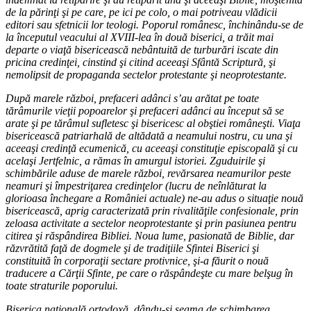
de la părinţi şi pe care, pe ici pe colo, o mai potriveau vlădicii
editori sau sfetnicii lor teologi. Poporul românesc, închinându-se de
la începutul veacului al XVIII-lea în două biserici, a trăit mai
departe o viaţă bisericească nebântuită de turburări iscate din
pricina credinţei, cinstind şi citind aceeaşi Sfântă Scriptură, şi
nemolipsit de propaganda sectelor protestante şi neoprotestante.
După marele război, prefaceri adânci s’au arătat pe toate
tărâmurile vieţii popoarelor şi prefaceri adânci au început să se
arate şi pe tărâmul sufletesc şi bisericesc al obştiei româneşti. Viaţa
bisericească patriarhală de altădată a neamului nostru, cu una şi
aceeaşi credinţă ecumenică, cu aceeaşi constituţie episcopală şi cu
acelaşi Jertfelnic, a rămas în amurgul istoriei. Zguduirile şi
schimbările aduse de marele război, revărsarea neamurilor peste
neamuri şi împestriţarea credinţelor (lucru de neînlăturat la
glorioasa închegare a României actuale) ne-au adus o situaţie nouă
bisericească, aprig caracterizată prin rivalităţile confesionale, prin
zeloasa activitate a sectelor neoprotestante şi prin pasiunea pentru
citirea şi răspândirea Bibliei. Noua lume, pasionată de Biblie, dar
răzvrătită faţă de dogmele şi de tradiţiile Sfintei Biserici şi
constituită în corporaţii sectare protivnice, şi-a făurit o nouă
traducere a Cărţii Sfinte, pe care o răspândeşte cu mare belşug în
toate straturile poporului.
Biserica naţională ortodoxă, dându-şi seama de schimbarea