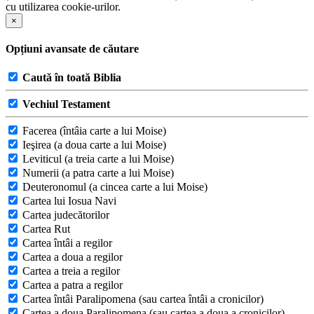
cu utilizarea cookie-urilor.
×
Opțiuni avansate de căutare
Caută în toată Biblia
Vechiul Testament
Facerea (întâia carte a lui Moise)
Ieşirea (a doua carte a lui Moise)
Leviticul (a treia carte a lui Moise)
Numerii (a patra carte a lui Moise)
Deuteronomul (a cincea carte a lui Moise)
Cartea lui Iosua Navi
Cartea judecătorilor
Cartea Rut
Cartea întâi a regilor
Cartea a doua a regilor
Cartea a treia a regilor
Cartea a patra a regilor
Cartea întâi Paralipomena (sau cartea întâi a cronicilor)
Cartea a doua Paralipomena (sau cartea a doua a cronicilor)