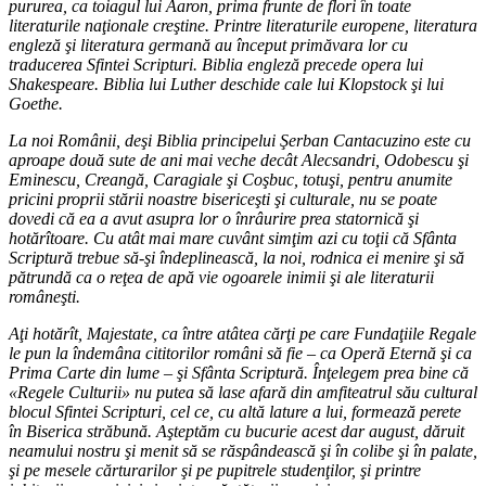
pururea, ca toiagul lui Aaron, prima frunte de flori în toate
literaturile naţionale creştine. Printre literaturile europene, literatura
engleză şi literatura germană au început primăvara lor cu
traducerea Sfintei Scripturi. Biblia engleză precede opera lui
Shakespeare. Biblia lui Luther deschide cale lui Klopstock şi lui
Goethe.
La noi Românii, deşi Biblia principelui Şerban Cantacuzino este cu
aproape două sute de ani mai veche decât Alecsandri, Odobescu şi
Eminescu, Creangă, Caragiale şi Coşbuc, totuşi, pentru anumite
pricini proprii stării noastre bisericeşti şi culturale, nu se poate
dovedi că ea a avut asupra lor o înrâurire prea statornică şi
hotărîtoare. Cu atât mai mare cuvânt simţim azi cu toţii că Sfânta
Scriptură trebue să-şi îndeplinească, la noi, rodnica ei menire şi să
pătrundă ca o reţea de apă vie ogoarele inimii şi ale literaturii
româneşti.
Aţi hotărît, Majestate, ca între atâtea cărţi pe care Fundaţiile Regale
le pun la îndemâna cititorilor români să fie – ca Operă Eternă şi ca
Prima Carte din lume – şi Sfânta Scriptură. Înţelegem prea bine că
«Regele Culturii» nu putea să lase afară din amfiteatrul său cultural
blocul Sfintei Scripturi, cel ce, cu altă lature a lui, formează perete
în Biserica străbună. Aşteptăm cu bucurie acest dar august, dăruit
neamului nostru şi menit să se răspândească şi în colibe şi în palate,
şi pe mesele cărturarilor şi pe pupitrele studenţilor, şi printre