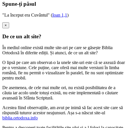
Spune-ți păsul
"La început era Cuvântul" (
Ioan 1,1
)
×
De ce un alt site?
În mediul online există multe site-uri pe care se găsește Biblia
Ortodoxă în diferite ediții. Și atunci, de ce un alt site?
O lipsă pe care am observat-o la unele site-uri este că se axează doar
pe o versiune. Cele puține, care oferă mai multe versiuni în limba
română, fie nu permit o vizualizare în paralel, fie nu sunt optimizate
pentru mobil.
De asemenea, de cele mai multe ori, nu există posibilitatea de a
căuta iar acolo unde totuși există, nu este implementată o căutare
avansată în Sfânta Scriptură.
Acestea fiind observațiile, am avut pe inimă să fac acest site care să
răspundă tuturor acestor neajunsuri. Așa s-a născut site-ul
biblia.ortodoxa.info
Pentru a descoperi toate facilitățile site-ului și a-l folosi la capacitate