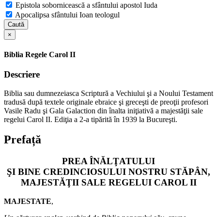
Epistola sobornicească a sfântului apostol Iuda
Apocalipsa sfântului Ioan teologul
Caută
×
Biblia Regele Carol II
Descriere
Biblia sau dumnezeiasca Scriptură a Vechiului şi a Noului Testament
tradusă după textele originale ebraice şi greceşti de preoţii profesori
Vasile Radu şi Gala Galaction din înalta iniţiativă a majestăţii sale
regelui Carol II. Ediţia a 2-a tipărită în 1939 la Bucureşti.
Prefață
PREA ÎNĂLŢATULUI
ŞI BINE CREDINCIOSULUI NOSTRU STĂPÂN,
MAJESTĂŢII SALE REGELUI CAROL II
MAJESTATE
,