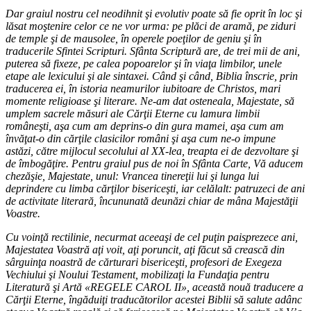
Dar graiul nostru cel neodihnit şi evolutiv poate să fie oprit în loc şi
lăsat moştenire celor ce ne vor urma: pe plăci de aramă, pe ziduri
de temple şi de mausolee, în operele poeţilor de geniu şi în
traducerile Sfintei Scripturi. Sfânta Scriptură are, de trei mii de ani,
puterea să fixeze, pe calea popoarelor şi în viaţa limbilor, unele
etape ale lexicului şi ale sintaxei. Când şi când, Biblia înscrie, prin
traducerea ei, în istoria neamurilor iubitoare de Christos, mari
momente religioase şi literare. Ne-am dat osteneala, Majestate, să
umplem sacrele măsuri ale Cărţii Eterne cu lamura limbii
româneşti, aşa cum am deprins-o din gura mamei, aşa cum am
învăţat-o din cărţile clasicilor români şi aşa cum ne-o impune
astăzi, către mijlocul secolului al XX-lea, treapta ei de dezvoltare şi
de îmbogăţire. Pentru graiul pus de noi în Sfânta Carte, Vă aducem
chezăşie, Majestate, unul: Vrancea tinereţii lui şi lunga lui
deprindere cu limba cărţilor bisericeşti, iar celălalt: patruzeci de ani
de activitate literară, încununată deunăzi chiar de mâna Majestăţii
Voastre.
Cu voinţă rectilinie, necurmat aceeaşi de cel puţin paisprezece ani,
Majestatea Voastră aţi voit, aţi poruncit, aţi făcut să crească din
sârguinţa noastră de cărturari bisericeşti, profesori de Exegeza
Vechiului şi Noului Testament, mobilizaţi la Fundaţia pentru
Literatură şi Artă «REGELE CAROL II», această nouă traducere a
Cărţii Eterne, îngăduiţi traducătorilor acestei Biblii să salute adânc