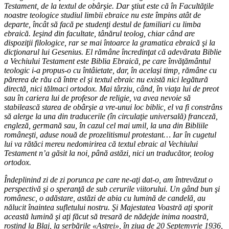
Testament, de la textul de obârşie. Dar ştiut este că în Facultăţile
noastre teologice studiul limbii ebraice nu este împins atât de
departe, încât să facă pe studenţi destul de familiari cu limba
ebraică. Ieşind din facultate, tânărul teolog, chiar când are
dispoziţii filologice, rar se mai întoarce la gramatica ebraică şi la
dicţionarul lui Gesenius. El rămâne încredinţat că adevărata Biblie
a Vechiului Testament este Biblia Ebraică, pe care învăţământul
teologic i-a propus-o cu întâietate, dar, în acelaşi timp, rămâne cu
părerea de rău că între el şi textul ebraic nu există nici legătură
directă, nici tălmaci ortodox. Mai târziu, când, în viaţa lui de preot
sau în cariera lui de profesor de religie, va avea nevoie să
stabilească starea de obârşie a vre-unui loc biblic, el va fi constrâns
să alerge la una din traducerile (în circulaţie universală) franceză,
engleză, germană sau, în cazul cel mai umil, la una din Bibliile
româneşti, aduse nouă de prozelitismul protestant… Iar în cugetul
lui va rătăci mereu nedomirirea că textul ebraic al Vechiului
Testament n’a găsit la noi, până astăzi, nici un traducător, teolog
ortodox.
Îndeplinind zi de zi porunca pe care ne-aţi dat-o, am întrevăzut o
perspectivă şi o speranţă de sub cerurile viitorului. Un gând bun şi
românesc, o adăstare, astăzi de abia cu lumină de candelă, au
nălucit înaintea sufletului nostru. Şi Majestatea Voastră aţi sporit
această lumină şi aţi făcut să tresară de nădejde inima noastră,
rostind la Blaj, la serbările «Astrei», în ziua de 20 Septemvrie 1936,