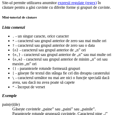
Site-ul permite utilizarea anumitor
expresii regulate (regex)
în
căutare pentru a găsi cuvinte cu diferite forme și grupuri de cuvinte.
Mini-tutorial de căutare
Lista comenzi
- un singur caracte, orice caracter
.
- caracterul sau grupul anterior de zero sau mai multe ori
*
- caracterul sau grupul anterior de zero sau o data
?
- caracterul sau grupul anterior de „n” ori
{n}
- caracterul sau grupul anterior de „n” sau mai multe ori
{n,}
- caracterul sau grupul anterior de minim „n” ori sau
{n,m}
maxim „m” ori
- parantezele rotunde formează grupuri
()
- găsește fie textul din stânga fie cel din dreapta caraterului
|
- caracterul următor nu mai are nici o funcție specială dacă
\
avea, sau dacă nu avea poate să capete
- început de verset
^
Exemple
pain(e|i|ile)
Găsește cuvintele „paine” sau „paini” sau „painile”.
Parantezele rotunde grupează cuvintele. Caracterul pipe „|”