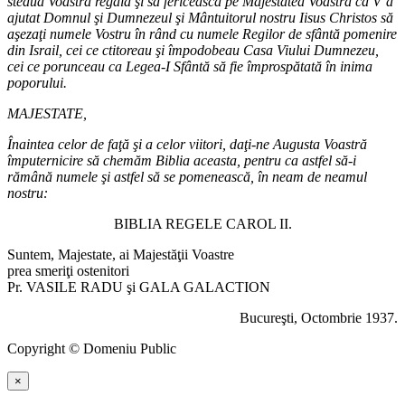
steaua Voastră regală şi să fericească pe Majestatea Voastră că V’a
ajutat Domnul şi Dumnezeul şi Mântuitorul nostru Iisus Christos să
aşezaţi numele Vostru în rând cu numele Regilor de sfântă pomenire
din Israil, cei ce ctitoreau şi împodobeau Casa Viului Dumnezeu,
cei ce porunceau ca Legea-I Sfântă să fie împrospătată în inima
poporului.
MAJESTATE,
Înaintea celor de faţă şi a celor viitori, daţi-ne Augusta Voastră
împuternicire să chemăm Biblia aceasta, pentru ca astfel să-i
rămână numele şi astfel să se pomenească, în neam de neamul
nostru:
BIBLIA REGELE CAROL II.
Suntem, Majestate, ai Majestăţii Voastre
prea smeriţi ostenitori
Pr. VASILE RADU şi GALA GALACTION
Bucureşti, Octombrie 1937.
Copyright © Domeniu Public
×