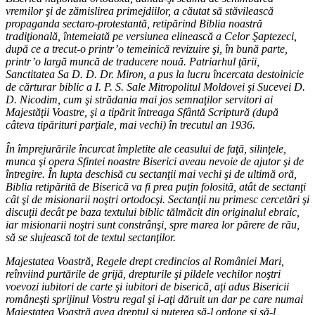
vremilor şi de zămislirea primejdiilor, a căutat să stăvilească
propaganda sectaro-protestantă, retipărind Biblia noastră
tradiţională, întemeiată pe versiunea elinească a Celor Şaptezeci,
după ce a trecut-o printr’o temeinică revizuire şi, în bună parte,
printr’o largă muncă de traducere nouă. Patriarhul ţării,
Sanctitatea Sa D. D. Dr. Miron, a pus la lucru încercata destoinicie
de cărturar biblic a I. P. S. Sale Mitropolitul Moldovei şi Sucevei D.
D. Nicodim, cum şi strădania mai jos semnaţilor servitori ai
Majestăţii Voastre, şi a tipărit întreaga Sfântă Scriptură (după
câteva tipărituri parţiale, mai vechi) în trecutul an 1936.
În împrejurările încurcat împletite ale ceasului de faţă, silinţele,
munca şi opera Sfintei noastre Biserici aveau nevoie de ajutor şi de
întregire. În lupta deschisă cu sectanţii mai vechi şi de ultimă oră,
Biblia retipărită de Biserică va fi prea puţin folosită, atât de sectanţi
cât şi de misionarii noştri ortodocşi. Sectanţii nu primesc cercetări şi
discuţii decât pe baza textului biblic tălmăcit din originalul ebraic,
iar misionarii noştri sunt constrânşi, spre marea lor părere de rău,
să se slujească tot de textul sectanţilor.
Majestatea Voastră, Regele drept credincios al României Mari,
reînviind purtările de grijă, drepturile şi pildele vechilor noştri
voevozi iubitori de carte şi iubitori de biserică, aţi adus Bisericii
româneşti sprijinul Vostru regal şi i-aţi dăruit un dar pe care numai
Majestatea Voastră avea dreptul şi puterea să-l ordone şi să-l