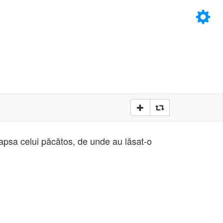
×
D
D
eapsa celui păcătos, de unde au lăsat-o