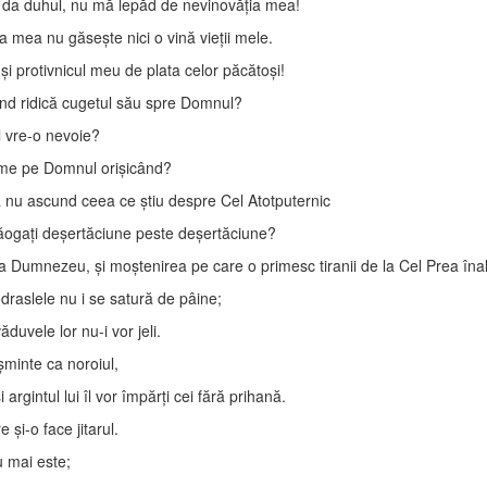
 da duhul, nu mă lepăd de nevinovăţia mea!
a mea nu găseşte nici o vină vieţii mele.
i protivnicul meu de plata celor păcătoşi!
ând ridică cugetul său spre Domnul?
l vre-o nevoie?
heme pe Domnul orişicând?
 nu ascund ceea ce ştiu despre Cel Atotputernic
dăogaţi deşertăciune peste deşertăciune?
a Dumnezeu, şi moştenirea pe care o primesc tiranii de la Cel Prea înal
odraslele nu i se satură de pâine;
uvele lor nu-i vor jeli.
şminte ca noroiul,
rgintul lui îl vor împărţi cei fără prihană.
 şi-o face jitarul.
u mai este;