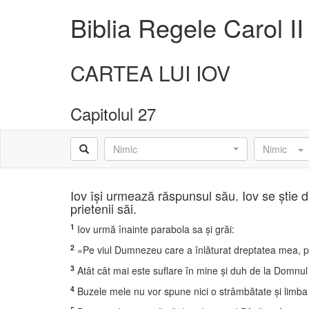
Biblia Regele Carol II
CARTEA LUI IOV
Capitolul 27
Nimic
Nimic
Iov îşi urmează răspunsul său. Iov se ştie d
prietenii săi.
1
Iov urmă înainte parabola sa şi grăi:
2
«Pe viul Dumnezeu care a înlăturat dreptatea mea, pe
3
Atât cât mai este suflare în mine şi duh de la Domnul 
4
Buzele mele nu vor spune nici o strâmbătate şi limba 