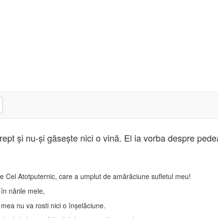
rept şi nu-şi găseşte nici o vină. El ia vorba despre ped
 Cel Atotputernic, care a umplut de amărăciune sufletul meu!
în nările mele,
mea nu va rosti nici o înşelăciune.