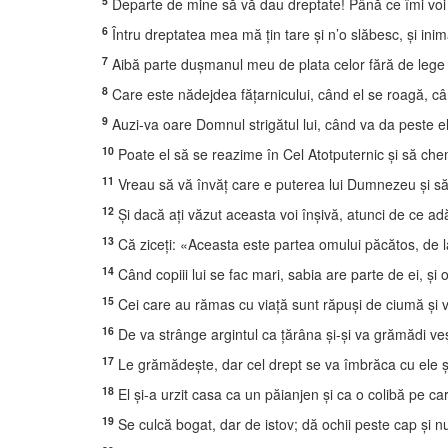
5
Departe de mine să vă dau dreptate! Până ce îmi voi
6
Întru dreptatea mea mă ţin tare şi n’o slăbesc, şi inim
7
Aibă parte duşmanul meu de plata celor fără de lege ş
8
Care este nădejdea făţarnicului, când el se roagă, c
9
Auzi-va oare Domnul strigătul lui, când va da peste e
10
Poate el să se reazime în Cel Atotputernic şi să c
11
Vreau să vă învăţ care e puterea lui Dumnezeu şi să
12
Şi dacă aţi văzut aceasta voi înşivă, atunci de ce a
13
Că ziceţi: «Aceasta este partea omului păcătos, de l
14
Când copiii lui se fac mari, sabia are parte de ei, şi 
15
Cei care au rămas cu viaţă sunt răpuşi de ciumă şi văd
16
De va strânge argintul ca ţărâna şi-şi va grămădi ve
17
Le grămădeşte, dar cel drept se va îmbrăca cu ele şi a
18
El şi-a urzit casa ca un păianjen şi ca o colibă pe care
19
Se culcă bogat, dar de istov; dă ochii peste cap şi n