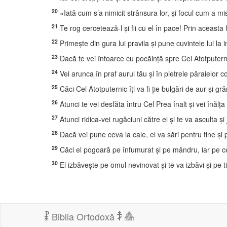
20
«Iată cum s’a nimicit strânsura lor, şi focul cum a m
21
Te rog cercetează-l şi fii cu el în pace! Prin aceasta fe
22
Primeşte din gura lui pravila şi pune cuvintele lui la 
23
Dacă te vei întoarce cu pocăinţă spre Cel Atotputernic
24
Vei arunca în praf aurul tău şi în pietrele pâraielor co
25
Căci Cel Atotputernic îţi va fi ţie bulgări de aur şi gr
26
Atunci te vei desfăta întru Cel Prea înalt şi vei înălţ
27
Atunci ridica-vei rugăciuni către el şi te va asculta şi j
28
Dacă vei pune ceva la cale, el va sări pentru tine şi 
29
Căci el pogoară pe înfumurat şi pe mândru, iar pe cel
30
El izbăveşte pe omul nevinovat şi te va izbăvi şi pe ti
Biblia Ortodoxă