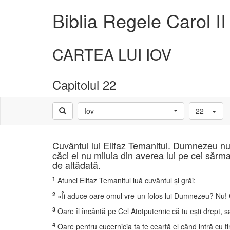
Biblia Regele Carol II
CARTEA LUI IOV
Capitolul 22
Iov
22
Cuvântul lui Elifaz Temanitul. Dumnezeu nu f
căci el nu miluia din averea lui pe cei sărm
de altădată.
1
Atunci Elifaz Temanitul luă cuvântul şi grăi:
2
«Îi aduce oare omul vre-un folos lui Dumnezeu? Nu! Ci 
3
Oare îl încântă pe Cel Atotputernic că tu eşti drept, sa
4
Oare pentru cucernicia ta te ceartă el când intră cu t