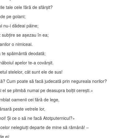
le tale cele fără de sfârşit?
 de pe golani;
i nu-i dădeai pâine;
z subţire se aşezau în ea;
anilor o nimiceai.
ca te spăimântă deodată;
năboiul apelor te-a covârşit.
ul stelelor, cât sunt ele de sus!
? Cum poate să facă judecată prin negureala norilor?
 el se plimbă numai pe deasupra bolţii cereşti.»
mblat oamenii cei fără de lege,
rsară peste vetrele lor,
i! Şi ce o să ne facă Atotputernicul?»
l celor nelegiuiţi departe de mine să rămână! –
de ei: