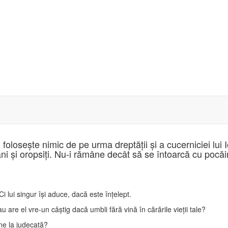
oloseşte nimic de pe urma dreptăţii şi a cucerniciei lui I
ani şi oropsiţi. Nu-i rămâne decât să se întoarcă cu pocă
lui singur îşi aduce, dacă este înţelept.
u are el vre-un câştig dacă umbli fără vină în cărările vieţii tale?
ine la judecată?