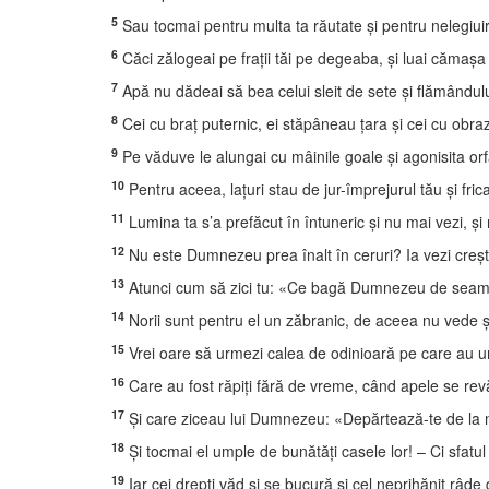
5
Sau tocmai pentru multa ta răutate şi pentru nelegiuiri
6
Căci zălogeai pe fraţii tăi pe degeaba, şi luai cămaşa
7
Apă nu dădeai să bea celui sleit de sete şi flămândulu
8
Cei cu braţ puternic, ei stăpâneau ţara şi cei cu obra
9
Pe văduve le alungai cu mâinile goale şi agonisita orf
10
Pentru aceea, laţuri stau de jur-împrejurul tău şi fri
11
Lumina ta s’a prefăcut în întuneric şi nu mai vezi, şi 
12
Nu este Dumnezeu prea înalt în ceruri? Ia vezi creştet
13
Atunci cum să zici tu: «Ce bagă Dumnezeu de seamă
14
Norii sunt pentru el un zăbranic, de aceea nu vede şi
15
Vrei oare să urmezi calea de odinioară pe care au u
16
Care au fost răpiţi fără de vreme, când apele se revă
17
Şi care ziceau lui Dumnezeu: «Depărtează-te de la no
18
Şi tocmai el umple de bunătăţi casele lor! – Ci sfatu
19
Iar cei drepţi văd şi se bucură şi cel neprihănit râde 