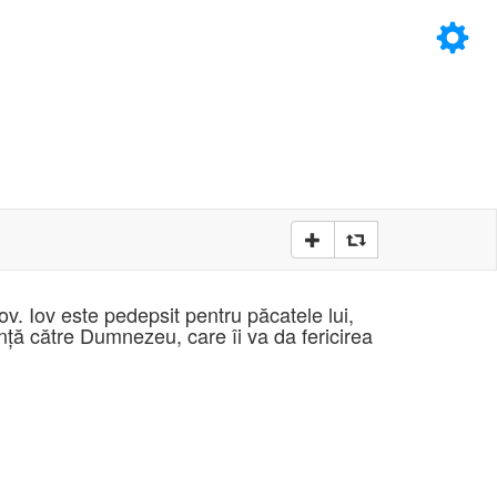
×
D
D
ov. Iov este pedepsit pentru păcatele lui,
inţă către Dumnezeu, care îi va da fericirea