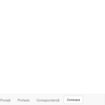
Povață
Profasis
Corespondență