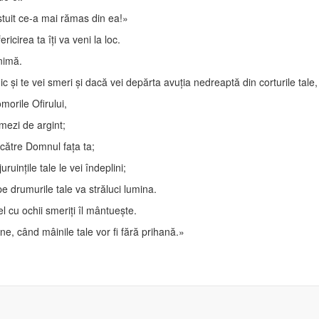
istuit ce-a mai rămas din ea!»
ricirea ta îţi va veni la loc.
inimă.
 şi te vei smeri şi dacă vei depărta avuţia nedreaptă din corturile tale,
morile Ofirului,
ămezi de argint;
a către Domnul faţa ta;
uruinţile tale le vei îndeplini;
pe drumurile tale va străluci lumina.
 cu ochii smeriţi îl mântueşte.
ne, când mâinile tale vor fi fără prihană.»