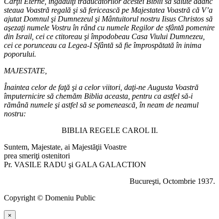
Cărţii Eterne, îngăduiţi traducătorilor acestei Biblii să salute adânc
steaua Voastră regală şi să fericească pe Majestatea Voastră că V’a
ajutat Domnul şi Dumnezeul şi Mântuitorul nostru Iisus Christos să
aşezaţi numele Vostru în rând cu numele Regilor de sfântă pomenire
din Israil, cei ce ctitoreau şi împodobeau Casa Viului Dumnezeu,
cei ce porunceau ca Legea-I Sfântă să fie împrospătată în inima
poporului.
MAJESTATE,
Înaintea celor de faţă şi a celor viitori, daţi-ne Augusta Voastră
împuternicire să chemăm Biblia aceasta, pentru ca astfel să-i
rămână numele şi astfel să se pomenească, în neam de neamul
nostru:
BIBLIA REGELE CAROL II.
Suntem, Majestate, ai Majestăţii Voastre
prea smeriţi ostenitori
Pr. VASILE RADU şi GALA GALACTION
Bucureşti, Octombrie 1937.
Copyright © Domeniu Public
×