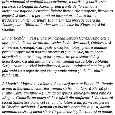
prin minunată şi multiplă binecuvântare, a odrăslit şi odrăsleşte
pururea, ca toiagul lui Aaron, prima frunte de flori în toate
literaturile naţionale creştine. Printre literaturile europene, literatura
engleză şi literatura germană au început primăvara lor cu
traducerea Sfintei Scripturi. Biblia engleză precede opera lui
Shakespeare. Biblia lui Luther deschide cale lui Klopstock şi lui
Goethe.
La noi Românii, deşi Biblia principelui Şerban Cantacuzino este cu
aproape două sute de ani mai veche decât Alecsandri, Odobescu şi
Eminescu, Creangă, Caragiale şi Coşbuc, totuşi, pentru anumite
pricini proprii stării noastre bisericeşti şi culturale, nu se poate
dovedi că ea a avut asupra lor o înrâurire prea statornică şi
hotărîtoare. Cu atât mai mare cuvânt simţim azi cu toţii că Sfânta
Scriptură trebue să-şi îndeplinească, la noi, rodnica ei menire şi să
pătrundă ca o reţea de apă vie ogoarele inimii şi ale literaturii
româneşti.
Aţi hotărît, Majestate, ca între atâtea cărţi pe care Fundaţiile Regale
le pun la îndemâna cititorilor români să fie – ca Operă Eternă şi ca
Prima Carte din lume – şi Sfânta Scriptură. Înţelegem prea bine că
«Regele Culturii» nu putea să lase afară din amfiteatrul său cultural
blocul Sfintei Scripturi, cel ce, cu altă lature a lui, formează perete
în Biserica străbună. Aşteptăm cu bucurie acest dar august, dăruit
neamului nostru şi menit să se răspândească şi în colibe şi în palate,