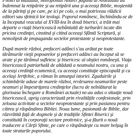
Filotei al Buzăului, Mitropolitul Andrei Şaguna al Ardealului au
îndemnat la retipărire şi au retipărit una şi aceeaşi Biblie, moştenită
de la părinţi şi pe care, pe ici pe colo, o mai potriveau vlădicii
editori sau sfetnicii lor teologi. Poporul românesc, închinându-se de
la începutul veacului al XVIII-lea în două biserici, a trăit mai
departe o viaţă bisericească nebântuită de turburări iscate din
pricina credinţei, cinstind şi citind aceeaşi Sfântă Scriptură, şi
nemolipsit de propaganda sectelor protestante şi neoprotestante.
După marele război, prefaceri adânci s’au arătat pe toate
tărâmurile vieţii popoarelor şi prefaceri adânci au început să se
arate şi pe tărâmul sufletesc şi bisericesc al obştiei româneşti. Viaţa
bisericească patriarhală de altădată a neamului nostru, cu una şi
aceeaşi credinţă ecumenică, cu aceeaşi constituţie episcopală şi cu
acelaşi Jertfelnic, a rămas în amurgul istoriei. Zguduirile şi
schimbările aduse de marele război, revărsarea neamurilor peste
neamuri şi împestriţarea credinţelor (lucru de neînlăturat la
glorioasa închegare a României actuale) ne-au adus o situaţie nouă
bisericească, aprig caracterizată prin rivalităţile confesionale, prin
zeloasa activitate a sectelor neoprotestante şi prin pasiunea pentru
citirea şi răspândirea Bibliei. Noua lume, pasionată de Biblie, dar
răzvrătită faţă de dogmele şi de tradiţiile Sfintei Biserici şi
constituită în corporaţii sectare protivnice, şi-a făurit o nouă
traducere a Cărţii Sfinte, pe care o răspândeşte cu mare belşug în
toate straturile poporului.