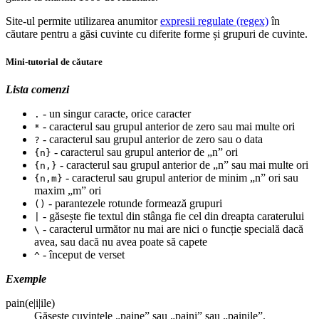
Site-ul permite utilizarea anumitor
expresii regulate (regex)
în
căutare pentru a găsi cuvinte cu diferite forme și grupuri de cuvinte.
Mini-tutorial de căutare
Lista comenzi
- un singur caracte, orice caracter
.
- caracterul sau grupul anterior de zero sau mai multe ori
*
- caracterul sau grupul anterior de zero sau o data
?
- caracterul sau grupul anterior de „n” ori
{n}
- caracterul sau grupul anterior de „n” sau mai multe ori
{n,}
- caracterul sau grupul anterior de minim „n” ori sau
{n,m}
maxim „m” ori
- parantezele rotunde formează grupuri
()
- găsește fie textul din stânga fie cel din dreapta caraterului
|
- caracterul următor nu mai are nici o funcție specială dacă
\
avea, sau dacă nu avea poate să capete
- început de verset
^
Exemple
pain(e|i|ile)
Găsește cuvintele „paine” sau „paini” sau „painile”.