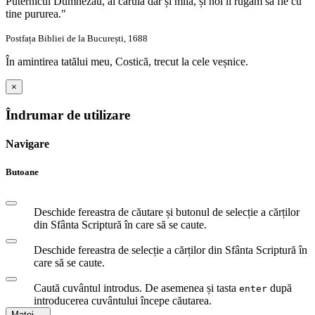
Puternicul Dumnezău, al căruia dar și milă, și noi îl rugăm să fie cu
tine pururea."
Postfața Bibliei de la București, 1688
În amintirea tatălui meu, Costică, trecut la cele veșnice.
×
Îndrumar de utilizare
Navigare
Butoane
Deschide fereastra de căutare și butonul de selecție a cărților
din Sfânta Scriptură în care să se caute.
Deschide fereastra de selecție a cărților din Sfânta Scriptură în
care să se caute.
Caută cuvântul introdus. De asemenea și tasta
după
enter
introducerea cuvântului începe căutarea.
Matei