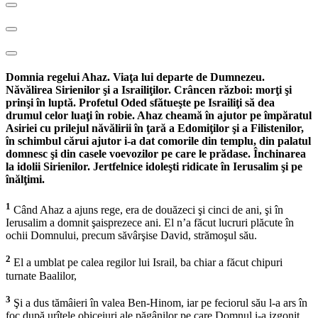
Domnia regelui Ahaz. Viaţa lui departe de Dumnezeu.
Năvălirea Sirienilor şi a Israiliţilor. Crâncen război: morţi şi
prinşi în luptă. Profetul Oded sfătueşte pe Israiliţi să dea
drumul celor luaţi în robie. Ahaz cheamă în ajutor pe împăratul
Asiriei cu prilejul năvălirii în ţară a Edomiţilor şi a Filistenilor,
în schimbul cărui ajutor i-a dat comorile din templu, din palatul
domnesc şi din casele voevozilor pe care le prădase. Închinarea
la idolii Sirienilor. Jertfelnice idoleşti ridicate în Ierusalim şi pe
înălţimi.
1
Când Ahaz a ajuns rege, era de douăzeci şi cinci de ani, şi în
Ierusalim a domnit şaisprezece ani. El n’a făcut lucruri plăcute în
ochii Domnului, precum săvârşise David, strămoşul său.
2
El a umblat pe calea regilor lui Israil, ba chiar a făcut chipuri
turnate Baalilor,
3
Şi a dus tămâieri în valea Ben-Hinom, iar pe feciorul său l-a ars în
foc după urîtele obiceiuri ale păgânilor pe care Domnul i-a izgonit