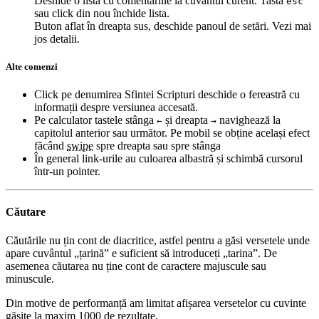
Deshide o listă cu comentariile la cuvântul curent. Tasta
esc
sau click din nou închide lista.
Buton aflat în dreapta sus, deschide panoul de setări. Vezi mai
jos detalii.
Alte comenzi
Click pe denumirea Sfintei Scripturi deschide o fereastră cu
informații despre versiunea accesată.
Pe calculator tastele stânga
și dreapta
navighează la
←
→
capitolul anterior sau următor. Pe mobil se obține același efect
făcând
swipe
spre dreapta sau spre stânga
În general link-urile au culoarea albastră și schimbă cursorul
într-un pointer.
Căutare
Căutările nu țin cont de diacritice, astfel pentru a găsi versetele unde
apare cuvântul „țarină” e suficient să introduceți „tarina”. De
asemenea căutarea nu ține cont de caractere majuscule sau
minuscule.
Din motive de performanță am limitat afișarea versetelor cu cuvinte
găsite la maxim 1000 de rezultate.