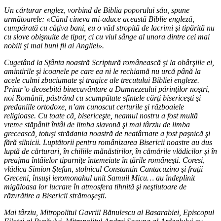
Un cărturar englez, vorbind de Biblia poporului său, spune
următoarele: «Când cineva mi-aduce această Biblie engleză,
cumpărată cu câţiva bani, eu o văd stropită de lacrimi şi tipărită nu
cu slove obişnuite de tipar, ci cu viul sânge al unora dintre cei mai
nobili şi mai buni fii ai Angliei».
Cugetând la Sfânta noastră Scriptură românească şi la obârşiile ei,
amintirile şi icoanele pe care ea ni le rechiamă nu urcă până la
acele culmi zbuciumate şi tragice ale trecutului Bibliei engleze.
Printr’o deosebită binecuvântare a Dumnezeului părinţilor noştri,
noi Românii, păstrând cu scumpătate sfintele cărţi bisericeşti şi
predaniile ortodoxe, n’am cunoscut certurile şi războaiele
religioase. Cu toate că, bisericeşte, neamul nostru a fost multă
vreme stăpânit întâi de limba slavonă şi mai târziu de limba
grecească, totuşi strădania noastră de neatârnare a fost paşnică şi
fără silnicii. Luptătorii pentru românizarea Bisericii noastre au dus
luptă de cărturari, în chiliile mănăstirilor, în cămările vlădicilor şi în
preajma întâielor tiparniţe întemeiate în ţările româneşti. Coresi,
vlădica Simion Ştefan, stolnicul Constantin Cantacuzino şi fraţii
Greceni, însuşi ieromonahul unit Samuil Micu… au îndeplinit
migăloasa lor lucrare în atmosfera tihnită şi neştiutoare de
răzvrătire a Bisericii strămoşeşti.
Mai târziu, Mitropolitul Gavriil Bănulescu al Basarabiei, Episcopul