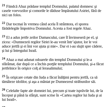
21
Fiindcă Ahaz prădase templul Domnului, palatul domnesc şi
casele voevozilor şi comorile le dăduse împăratului Asiriei, fără de
nici un folos.
22
Dar tocmai în vremea când acela îl strâmtora, el sporea
fărădelegile împotriva Domnului. Acesta a fost regele Ahaz.
23
El a adus jertfe zeilor Damascului, care îl învinseseră pe el, şi
zicea: «Dumnezeii regilor Siriei le-au venit într’ajutor, lor le voi
aduce jertfă şi ei îmi vor ajuta şi mie». Dar ei i-au slujit spre cădere,
şi lui şi întregului Israil.
24
Ahaz a mai adunat odoarele din templul Domnului şi le-a
sfărâmat, dar după ce a închis porţile templului Domnului, şi-a făcut
jertfelnice în orişice colţ al Ierasalimului;
25
În orişicare cetate din Iuda a făcut înălţimi pentru jertfă, ca să
tămâieze idolilor, şi aşa a mâniat pe Dumnezeul străbunilor săi.
26
Celelalte fapte ale domniei lui, precum şi toate isprăvile lui, de la
început şi până la sfârşit, sunt scrise în «Cartea regilor lui Iuda şi ai
lui Israil».