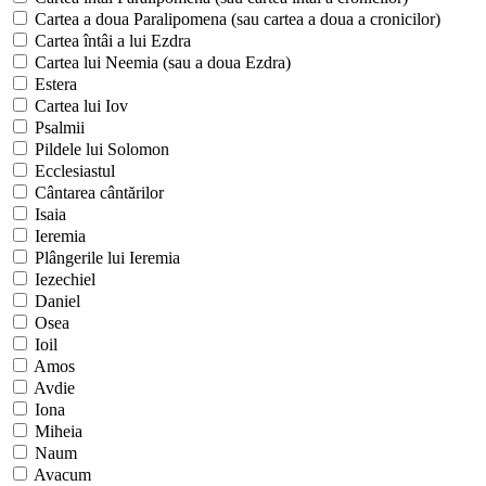
Cartea a doua Paralipomena (sau cartea a doua a cronicilor)
Cartea întâi a lui Ezdra
Cartea lui Neemia (sau a doua Ezdra)
Estera
Cartea lui Iov
Psalmii
Pildele lui Solomon
Ecclesiastul
Cântarea cântărilor
Isaia
Ieremia
Plângerile lui Ieremia
Iezechiel
Daniel
Osea
Ioil
Amos
Avdie
Iona
Miheia
Naum
Avacum