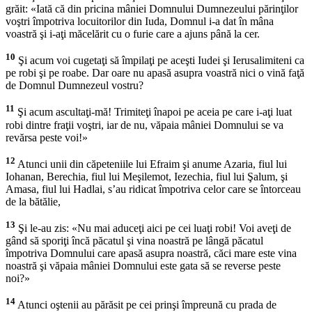
grăit: «Iată că din pricina mâniei Domnului Dumnezeului părinţilor
voştri împotriva locuitorilor din Iuda, Domnul i-a dat în mâna
voastră şi i-aţi măcelărit cu o furie care a ajuns până la cer.
10
Şi acum voi cugetaţi să împilaţi pe aceşti Iudei şi Ierusalimiteni ca
pe robi şi pe roabe. Dar oare nu apasă asupra voastră nici o vină faţă
de Domnul Dumnezeul vostru?
11
Şi acum ascultaţi-mă! Trimiteţi înapoi pe aceia pe care i-aţi luat
robi dintre fraţii voştri, iar de nu, văpaia mâniei Domnului se va
revărsa peste voi!»
12
Atunci unii din căpeteniile lui Efraim şi anume Azaria, fiul lui
Iohanan, Berechia, fiul lui Meşilemot, Iezechia, fiul lui Şalum, şi
Amasa, fiul lui Hadlai, s’au ridicat împotriva celor care se întorceau
de la bătălie,
13
Şi le-au zis: «Nu mai aduceţi aici pe cei luaţi robi! Voi aveţi de
gând să sporiţi încă păcatul şi vina noastră pe lângă păcatul
împotriva Domnului care apasă asupra noastră, căci mare este vina
noastră şi văpaia mâniei Domnului este gata să se reverse peste
noi?»
14
Atunci oştenii au părăsit pe cei prinşi împreună cu prada de