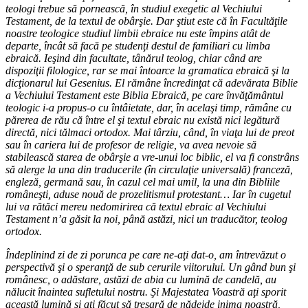
teologi trebue să pornească, în studiul exegetic al Vechiului
Testament, de la textul de obârşie. Dar ştiut este că în Facultăţile
noastre teologice studiul limbii ebraice nu este împins atât de
departe, încât să facă pe studenţi destul de familiari cu limba
ebraică. Ieşind din facultate, tânărul teolog, chiar când are
dispoziţii filologice, rar se mai întoarce la gramatica ebraică şi la
dicţionarul lui Gesenius. El rămâne încredinţat că adevărata Biblie
a Vechiului Testament este Biblia Ebraică, pe care învăţământul
teologic i-a propus-o cu întâietate, dar, în acelaşi timp, rămâne cu
părerea de rău că între el şi textul ebraic nu există nici legătură
directă, nici tălmaci ortodox. Mai târziu, când, în viaţa lui de preot
sau în cariera lui de profesor de religie, va avea nevoie să
stabilească starea de obârşie a vre-unui loc biblic, el va fi constrâns
să alerge la una din traducerile (în circulaţie universală) franceză,
engleză, germană sau, în cazul cel mai umil, la una din Bibliile
româneşti, aduse nouă de prozelitismul protestant… Iar în cugetul
lui va rătăci mereu nedomirirea că textul ebraic al Vechiului
Testament n’a găsit la noi, până astăzi, nici un traducător, teolog
ortodox.
Îndeplinind zi de zi porunca pe care ne-aţi dat-o, am întrevăzut o
perspectivă şi o speranţă de sub cerurile viitorului. Un gând bun şi
românesc, o adăstare, astăzi de abia cu lumină de candelă, au
nălucit înaintea sufletului nostru. Şi Majestatea Voastră aţi sporit
această lumină şi aţi făcut să tresară de nădejde inima noastră,