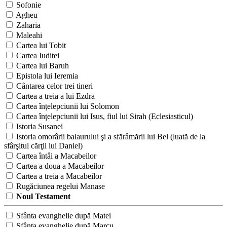
Sofonie
Agheu
Zaharia
Maleahi
Cartea lui Tobit
Cartea Iuditei
Cartea lui Baruh
Epistola lui Ieremia
Cântarea celor trei tineri
Cartea a treia a lui Ezdra
Cartea înţelepciunii lui Solomon
Cartea înţelepciunii lui Isus, fiul lui Sirah (Eclesiasticul)
Istoria Susanei
Istoria omorârii balaurului şi a sfărâmării lui Bel (luată de la
sfârşitul cărţii lui Daniel)
Cartea întâi a Macabeilor
Cartea a doua a Macabeilor
Cartea a treia a Macabeilor
Rugăciunea regelui Manase
Noul Testament
Sfânta evanghelie după Matei
Sfânta evanghelie după Marcu