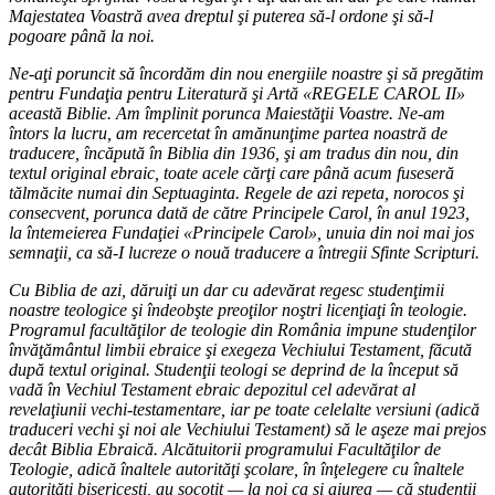
Majestatea Voastră avea dreptul şi puterea să-l ordone şi să-l
pogoare până la noi.
Ne-aţi poruncit să încordăm din nou energiile noastre şi să pregătim
pentru Fundaţia pentru Literatură şi Artă «REGELE CAROL II»
această Biblie. Am împlinit porunca Maiestăţii Voastre. Ne-am
întors la lucru, am recercetat în amănunţime partea noastră de
traducere, încăpută în Biblia din 1936, şi am tradus din nou, din
textul original ebraic, toate acele cărţi care până acum fuseseră
tălmăcite numai din Septuaginta. Regele de azi repeta, norocos şi
consecvent, porunca dată de către Principele Carol, în anul 1923,
la întemeierea Fundaţiei «Principele Carol», unuia din noi mai jos
semnaţii, ca să-I lucreze o nouă traducere a întregii Sfinte Scripturi.
Cu Biblia de azi, dăruiţi un dar cu adevărat regesc studenţimii
noastre teologice şi îndeobşte preoţilor noştri licenţiaţi în teologie.
Programul facultăţilor de teologie din România impune studenţilor
învăţământul limbii ebraice şi exegeza Vechiului Testament, făcută
după textul original. Studenţii teologi se deprind de la început să
vadă în Vechiul Testament ebraic depozitul cel adevărat al
revelaţiunii vechi-testamentare, iar pe toate celelalte versiuni (adică
traduceri vechi şi noi ale Vechiului Testament) să le aşeze mai prejos
decât Biblia Ebraică. Alcătuitorii programului Facultăţilor de
Teologie, adică înaltele autorităţi şcolare, în înţelegere cu înaltele
autorităţi bisericeşti, au socotit — la noi ca şi aiurea — că studenţii