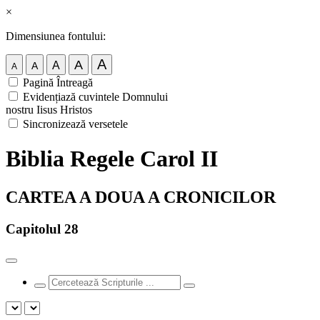
×
Dimensiunea fontului:
A
A
A
A
A
Pagină Întreagă
Evidențiază cuvintele Domnului
nostru Iisus Hristos
Sincronizează versetele
Biblia Regele Carol II
CARTEA A DOUA A CRONICILOR
Capitolul 28