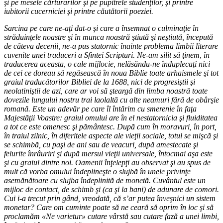
şi pe mesele cărturarilor şi pe pupitrele studenţilor, şi printre
iubitorii cucerniciei şi printre căutătorii poeziei.
Sarcina pe care ne-aţi dat-o şi care a însemnat o culminaţie în
străduinţele noastre şi în munca noastră ştiută şi neştiută, începută
de câteva decenii, ne-a pus statornic înainte problema limbii literare
cuvenite unei traduceri a Sfintei Scripturi. Ne-am silit să ţinem, în
traducerea aceasta, o cale mijlocie, nelăsăndu-ne înduplecaţi nici
de cei ce doreau să regăsească în noua Biblie toate arhaismele şi tot
graiul traducătorilor Bibliei de la 1688, nici de progresiştii şi
neolatiniştii de azi, care ar voi să şteargă din limba noastră toate
dovezile lungului nostru trai laolaltă cu alte neamuri fără de obârşie
romană. Este un adevăr pe care îl întărim cu smerenie în faţa
Majestăţii Voastre: graiul omului are în el nestatornicia şi fluiditatea
a tot ce este omenesc şi pământesc. După cum în moravuri, în port,
în traiul zilnic, în diferitele aspecte ale vieţii sociale, totul se mişcă şi
se schimbă, cu paşi de ani sau de veacuri, după amestecate şi
felurite înrâuriri şi după mersul vieţii universale, întocmai aşa este
şi cu graiul dintre noi. Oamenii înţelepţi au observat şi au spus de
mult că vorba omului îndeplineşte o slujbă în unele privinţe
asemănătoare cu slujba îndeplinită de monetă. Cuvântul este un
mijloc de contact, de schimb şi (ca şi la bani) de adunare de comori.
Cui i-a trecut prin gând, vreodată, că s’ar putea înveşnici un sistem
monetar? Care om cuminte poate să ne ceară să oprim în loc şi să
proclamăm «Ne varietur» cutare vârstă sau cutare fază a unei limbi,