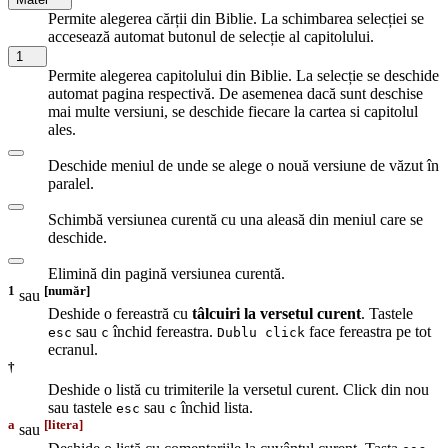
Permite alegerea cărții din Biblie. La schimbarea selecției se
accesează automat butonul de selecție al capitolului.
1
Permite alegerea capitolului din Biblie. La selecție se deschide
automat pagina respectivă. De asemenea dacă sunt deschise
mai multe versiuni, se deschide fiecare la cartea si capitolul
ales.
Deschide meniul de unde se alege o nouă versiune de văzut în
paralel.
Schimbă versiunea curentă cu una aleasă din meniul care se
deschide.
Elimină din pagină versiunea curentă.
1
[număr]
sau
Deshide o fereastră cu
tâlcuiri la versetul curent
. Tastele
sau
închid fereastra.
face fereastra pe tot
esc
c
Dublu click
ecranul.
†
Deshide o listă cu trimiterile la versetul curent. Click din nou
sau tastele
sau
închid lista.
esc
c
a
[litera]
sau