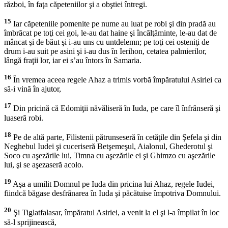
război, în faţa căpeteniilor şi a obştiei întregi.
15
Iar căpeteniile pomenite pe nume au luat pe robi şi din pradă au
îmbrăcat pe toţi cei goi, le-au dat haine şi încălţăminte, le-au dat de
mâncat şi de băut şi i-au uns cu untdelemn; pe toţi cei osteniţi de
drum i-au suit pe asini şi i-au dus în Ierihon, cetatea palmierilor,
lângă fraţii lor, iar ei s’au întors în Samaria.
16
În vremea aceea regele Ahaz a trimis vorbă împăratului Asiriei ca
să-i vină în ajutor,
17
Din pricină că Edomiţii năvăliseră în Iuda, pe care îl înfrânseră şi
luaseră robi.
18
Pe de altă parte, Filistenii pătrunseseră în cetăţile din Şefela şi din
Neghebul Iudei şi cuceriseră Betşemeşul, Aialonul, Ghederotul şi
Soco cu aşezările lui, Timna cu aşezările ei şi Ghimzo cu aşezările
lui, şi se aşezaseră acolo.
19
Aşa a umilit Domnul pe Iuda din pricina lui Ahaz, regele Iudei,
fiindcă băgase desfrânarea în Iuda şi păcătuise împotriva Domnului.
20
Şi Tiglatfalasar, împăratul Asiriei, a venit la el şi l-a împilat în loc
să-l sprijinească,