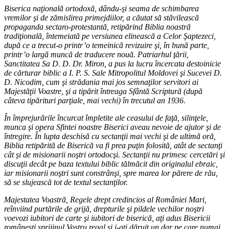
Biserica naţională ortodoxă, dându-şi seama de schimbarea
vremilor şi de zămislirea primejdiilor, a căutat să stăvilească
propaganda sectaro-protestantă, retipărind Biblia noastră
tradiţională, întemeiată pe versiunea elinească a Celor Şaptezeci,
după ce a trecut-o printr’o temeinică revizuire şi, în bună parte,
printr’o largă muncă de traducere nouă. Patriarhul ţării,
Sanctitatea Sa D. D. Dr. Miron, a pus la lucru încercata destoinicie
de cărturar biblic a I. P. S. Sale Mitropolitul Moldovei şi Sucevei D.
D. Nicodim, cum şi strădania mai jos semnaţilor servitori ai
Majestăţii Voastre, şi a tipărit întreaga Sfântă Scriptură (după
câteva tipărituri parţiale, mai vechi) în trecutul an 1936.
În împrejurările încurcat împletite ale ceasului de faţă, silinţele,
munca şi opera Sfintei noastre Biserici aveau nevoie de ajutor şi de
întregire. În lupta deschisă cu sectanţii mai vechi şi de ultimă oră,
Biblia retipărită de Biserică va fi prea puţin folosită, atât de sectanţi
cât şi de misionarii noştri ortodocşi. Sectanţii nu primesc cercetări şi
discuţii decât pe baza textului biblic tălmăcit din originalul ebraic,
iar misionarii noştri sunt constrânşi, spre marea lor părere de rău,
să se slujească tot de textul sectanţilor.
Majestatea Voastră, Regele drept credincios al României Mari,
reînviind purtările de grijă, drepturile şi pildele vechilor noştri
voevozi iubitori de carte şi iubitori de biserică, aţi adus Bisericii
româneşti sprijinul Vostru regal şi i-aţi dăruit un dar pe care numai