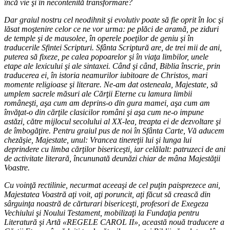
încă vie şi în necontenită transformare?
Dar graiul nostru cel neodihnit şi evolutiv poate să fie oprit în loc şi
lăsat moştenire celor ce ne vor urma: pe plăci de aramă, pe ziduri
de temple şi de mausolee, în operele poeţilor de geniu şi în
traducerile Sfintei Scripturi. Sfânta Scriptură are, de trei mii de ani,
puterea să fixeze, pe calea popoarelor şi în viaţa limbilor, unele
etape ale lexicului şi ale sintaxei. Când şi când, Biblia înscrie, prin
traducerea ei, în istoria neamurilor iubitoare de Christos, mari
momente religioase şi literare. Ne-am dat osteneala, Majestate, să
umplem sacrele măsuri ale Cărţii Eterne cu lamura limbii
româneşti, aşa cum am deprins-o din gura mamei, aşa cum am
învăţat-o din cărţile clasicilor români şi aşa cum ne-o impune
astăzi, către mijlocul secolului al XX-lea, treapta ei de dezvoltare şi
de îmbogăţire. Pentru graiul pus de noi în Sfânta Carte, Vă aducem
chezăşie, Majestate, unul: Vrancea tinereţii lui şi lunga lui
deprindere cu limba cărţilor bisericeşti, iar celălalt: patruzeci de ani
de activitate literară, încununată deunăzi chiar de mâna Majestăţii
Voastre.
Cu voinţă rectilinie, necurmat aceeaşi de cel puţin paisprezece ani,
Majestatea Voastră aţi voit, aţi poruncit, aţi făcut să crească din
sârguinţa noastră de cărturari bisericeşti, profesori de Exegeza
Vechiului şi Noului Testament, mobilizaţi la Fundaţia pentru
Literatură şi Artă «REGELE CAROL II», această nouă traducere a