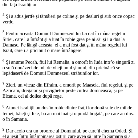
din faţa Israiliţilor.
4
Şi a adus jertfe şi tămâieri pe coline şi pe dealuri şi sub orice copac
verde.
5
Pentru aceasta Domnul Dumnezeul lui l-a dat în mâna regelui
Siriei, care l-a înfrânt şi a luat în robie grea pe ai săi şi i-a dus la
Damasc. Pe lângă aceasta, el a mai fost dat şi în mâna regelui lui
Israil, care i-a pricinuit o mare înfrângere.
6
Şi anume Pecah, fiul lui Remalia, a omorît în Iuda într’o singură zi
o sută douăzeci de mii de viteji unul şi unul, din pricină că se
lepădaseră de Domnul Dumnezeul străbunilor lor.
7
Zicri, un viteaz din Efraim, a omorît pe Maaseia, fiul regelui, şi pe
Azricam, dregător şi privighetor peste curtea domnească, şi pe
Elcana, cel al doilea după rege.
8
Atunci Israiliţii au dus în robie dintre fraţii lor două sute de mii de
femei, băieţi şi fete, ba au mai luat şi o pradă bogată, pe care au dus-
o în Samaria.
9
Dar acolo era un prooroc al Domnului, pe care îl chema Oded. Şi
el a ieşit întru întâmpinarea oştirii care avea să intre în Samaria şi a