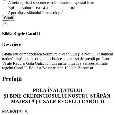
A treia epistolă sobornicească a sfântului apostol Ioan
Epistola sobornicească a sfântului apostol Iuda
Apocalipsa sfântului Ioan teologul
Caută
×
Biblia Regele Carol II
Descriere
Biblia sau dumnezeiasca Scriptură a Vechiului şi a Noului Testament
tradusă după textele originale ebraice şi greceşti de preoţii profesori
Vasile Radu şi Gala Galaction din înalta iniţiativă a majestăţii sale
regelui Carol II. Ediţia a 2-a tipărită în 1939 la Bucureşti.
Prefață
PREA ÎNĂLŢATULUI
ŞI BINE CREDINCIOSULUI NOSTRU STĂPÂN,
MAJESTĂŢII SALE REGELUI CAROL II
MAJESTATE
,