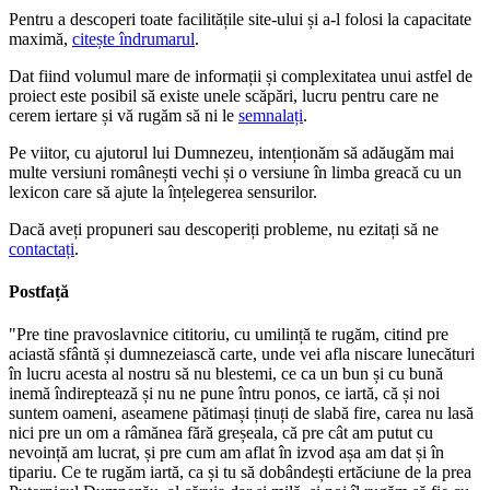
Pentru a descoperi toate facilitățile site-ului și a-l folosi la capacitate
maximă,
citește îndrumarul
.
Dat fiind volumul mare de informații și complexitatea unui astfel de
proiect este posibil să existe unele scăpări, lucru pentru care ne
cerem iertare și vă rugăm să ni le
semnalați
.
Pe viitor, cu ajutorul lui Dumnezeu, intenționăm să adăugăm mai
multe versiuni românești vechi și o versiune în limba greacă cu un
lexicon care să ajute la înțelegerea sensurilor.
Dacă aveți propuneri sau descoperiți probleme, nu ezitați să ne
contactați
.
Postfață
"Pre tine pravoslavnice cititoriu, cu umilință te rugăm, citind pre
aciastă sfântă și dumnezeiască carte, unde vei afla niscare lunecături
în lucru acesta al nostru să nu blestemi, ce ca un bun și cu bună
inemă îndireptează și nu ne pune întru ponos, ce iartă, că și noi
suntem oameni, aseamene pătimași ținuți de slabă fire, carea nu lasă
nici pre un om a râmănea fără greșeala, că pre cât am putut cu
nevoință am lucrat, și pre cum am aflat în izvod așa am dat și în
tipariu. Ce te rugăm iartă, ca și tu să dobândești ertăciune de la prea