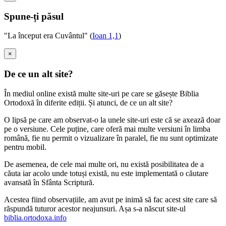
Spune-ți păsul
"La început era Cuvântul" (
Ioan 1,1
)
×
De ce un alt site?
În mediul online există multe site-uri pe care se găsește Biblia
Ortodoxă în diferite ediții. Și atunci, de ce un alt site?
O lipsă pe care am observat-o la unele site-uri este că se axează doar
pe o versiune. Cele puține, care oferă mai multe versiuni în limba
română, fie nu permit o vizualizare în paralel, fie nu sunt optimizate
pentru mobil.
De asemenea, de cele mai multe ori, nu există posibilitatea de a
căuta iar acolo unde totuși există, nu este implementată o căutare
avansată în Sfânta Scriptură.
Acestea fiind observațiile, am avut pe inimă să fac acest site care să
răspundă tuturor acestor neajunsuri. Așa s-a născut site-ul
biblia.ortodoxa.info