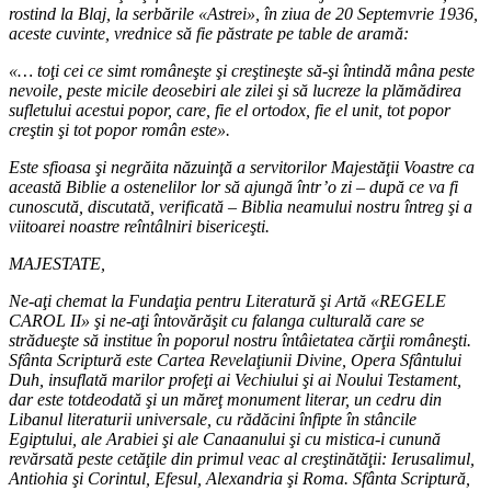
rostind la Blaj, la serbările «Astrei», în ziua de 20 Septemvrie 1936,
aceste cuvinte, vrednice să fie păstrate pe table de aramă:
«… toţi cei ce simt româneşte şi creştineşte să-şi întindă mâna peste
nevoile, peste micile deosebiri ale zilei şi să lucreze la plămădirea
sufletului acestui popor, care, fie el ortodox, fie el unit, tot popor
creştin şi tot popor român este».
Este sfioasa şi negrăita năzuinţă a servitorilor Majestăţii Voastre ca
această Biblie a ostenelilor lor să ajungă într’o zi – după ce va fi
cunoscută, discutată, verificată – Biblia neamului nostru întreg şi a
viitoarei noastre reîntâlniri bisericeşti.
MAJESTATE,
Ne-aţi chemat la Fundaţia pentru Literatură şi Artă «REGELE
CAROL II» şi ne-aţi întovărăşit cu falanga culturală care se
strădueşte să institue în poporul nostru întâietatea cărţii româneşti.
Sfânta Scriptură este Cartea Revelaţiunii Divine, Opera Sfântului
Duh, insuflată marilor profeţi ai Vechiului şi ai Noului Testament,
dar este totdeodată şi un măreţ monument literar, un cedru din
Libanul literaturii universale, cu rădăcini înfipte în stâncile
Egiptului, ale Arabiei şi ale Canaanului şi cu mistica-i cunună
revărsată peste cetăţile din primul veac al creştinătăţii: Ierusalimul,
Antiohia şi Corintul, Efesul, Alexandria şi Roma. Sfânta Scriptură,