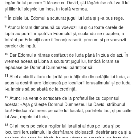
legământul pe care îl făcuse cu David, şi-i făgăduise că-i va fi lui
şi fiilor lui sfeşnic luminos, în toată vremea.
8
În zilele lui, Edomul a scuturat jugul lui Iuda şi şi-a pus rege.
9
Atunci Ioram dimpreună cu voevozii lui şi cu toate carele de
luptă au pornit împotriva Edomului şi, sculându-se noaptea, a
înfrânt pe Edomiţii care îl înconjuraseră, precum şi pe voevozii
carelor de lnptă.
10
Dar Edomul a rămas desfăcut de Iuda până în ziua de azi. În
vremea aceea şi Libna a scuturat jugul lui, fiindcă Ioram se
lepădase de Domnul Dumnezeul părinţilor săi.
11
Şi el a clădit altare de jertfă pe înălţimile din cetăţile lui Iuda, a
adus la desfrânare idolească pe locuitorii Ierusalimului şi pe Iuda
l-a împins să se abată de la credinţă.
12
Atunci i-a venit o scrisoare de la profetul Ilie cu cuprinsul
acesta: «Aşa grăieşte Domnul Dumnezeul lui David, străbunul
tău! Fiindcă n’ai mers pe căile lui Iosafat, părintele tău, şi pe căile
lui Asa, regele lui Iuda,
13
Ci ai mers pe calea regilor lui Israil şi ai dus pe Iuda şi pe
locuitorii Ierusalimului la desfrânare idolească, desfrânare ca şi a