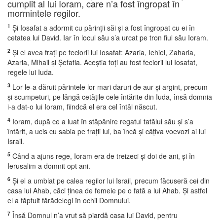
cumplit al lui Ioram, care n’a fost îngropat în
mormintele regilor.
1
Şi Iosafat a adormit cu părinţii săi şi a fost îngropat cu ei în
cetatea lui David. Iar în locul său s’a urcat pe tron fiul său Ioram.
2
Şi el avea fraţi pe feciorii lui Iosafat: Azaria, Iehiel, Zaharia,
Azaria, Mihail şi Şefatia. Aceştia toţi au fost feciorii lui Iosafat,
regele lui Iuda.
3
Lor le-a dăruit părintele lor mari daruri de aur şi argint, precum
şi scumpeturi, pe lângă cetăţile cele întărite din Iuda, însă domnia
i-a dat-o lui Ioram, fiindcă el era cel întâi născut.
4
Ioram, după ce a luat în stăpânire regatul tatălui său şi s’a
întărit, a ucis cu sabia pe fraţii lui, ba încă şi câţiva voevozi ai lui
Israil.
5
Când a ajuns rege, Ioram era de treizeci şi doi de ani, şi în
Ierusalim a domnit opt ani.
6
Şi el a umblat pe calea regilor lui Israil, precum făcuseră cei din
casa lui Ahab, căci ţinea de femeie pe o fată a lui Ahab. Şi astfel
el a făptuit fărădelegi în ochii Domnului.
7
Însă Domnul n’a vrut să piardă casa lui David, pentru