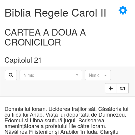
×
Biblia Regele Carol II
CARTEA A DOUA A
CRONICILOR
D
Capitolul 21
Nimic
Nimic
D
Domnia lui Ioram. Uciderea fraţilor săi. Căsătoria lui
cu fiica lui Ahab. Viaţa lui depărtată de Dumnezeu.
Edomul si Libna scutură jugul. Scrisoarea
ameninţătoare a profetului Ilie către Ioram.
Năvălirea Filistenilor şi Arabilor în Iuda. Sfârşitul