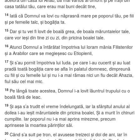
acelora din casa lui Ahab, ba mai vârtos ai omorît şi pe fraţii din
casa tatălui tău, care erau mai buni decât tine,
14
Iată că Domnul va lovi cu năprasnă mare pe poporul tău, pe fiii
şi pe femeile talc, şi bogăţia ta.
15
Dar şi tu vei fi lovit de boală grea, de boala măruntaielor tale,
care vor ieşi din tine zi cu zi, din pricina boalei tale.
16
Atunci Domnul a întărâtat împotriva lui Ioram mânia Filistenilor
şi a Arabilor care se megieşesc cu Etiopienii,
17
Şi s’au pornit împotriva lui Iuda. pe care l-au cucerit şi au luat
pradă toată bogăţia care se afla în palatul domnesc, dimpreună
cu fiii şi cu femeile lui şi nu i-a mai rămas nici un fiu decât Ahazia,
fiul său cel mai mic.
18
Pe lângă toate acestea, Domnul i-a lovit lăuntrul trupului cu o
boală fără de leac.
19
Şi aşa s’a trudit el vreme îndelungată, iar la sfârşitul anului al
doilea i-au ieşit măruntaiele din pricina boalei, Şi a murit în chinuri
cumplite. Iar poporul nu i-a mai aprins mirezme, precum
aprinsese la moartea părinţilor săi.
20
Când s’a suit pe tron, el avusese treizeci şi doi de ani, iar în