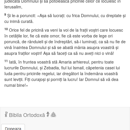
judecata Domnului şi să potolească pricinile celor ce locuiesc în
Ierusalim,
9
Şi le-a poruncit: «Aşa să lucraţi: cu frica Domnului, cu dreptate şi
cu inimă curată.
10
Orice fel de pricină va veni la voi de la fraţii voştri care locuesc
în cetăţile lor, fie că este omor, fie că este vorba de lege ori
poruncă, de rânduieli şi de îndreptări, să-i luminaţi, ca să nu fie de
vină înaintea Domnului şi să se abată mânia asupra voastră şi
asupra fraţilor voştri! Aşa să faceţi ca să nu aveţi nici o vină!
11
Iată, în fruntea voastră stă Amaria arhiereul, pentru toate
lucrurile Domnului, şi Zebadia, fiul lui Ismail, căpetenia casei lui
Iuda pentru pricinile regelui, iar dregători la îndemâna voastră
sunt leviţii. Fiţi curajoşi şi porniţi la lucru! Iar Domnul să vă dea
numai bine!»
Biblia Ortodoxă