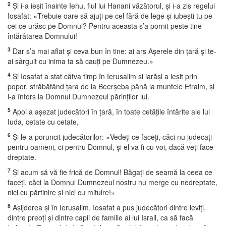
2
Şi i-a ieşit înainte Iehu, fiul lui Hanani văzătorul, şi i-a zis regelui
Iosafat: «Trebuie oare să ajuţi pe cel fără de lege şi iubeşti tu pe
cei ce urăsc pe Domnul? Pentru aceasta s’a pornit peste tine
întărâtarea Domnului!
3
Dar s’a mai aflat şi ceva bun în tine: ai ars Aşerele din ţară şi te-
ai sârguit cu inima ta să cauţi pe Dumnezeu.»
4
Şi Iosafat a stat câtva timp în Ierusalim şi iarăşi a ieşit prin
popor, străbătând ţara de la Beerşeba până la muntele Efraim, şi
l-a întors la Domnul Dumnezeul părinţilor lui.
5
Apoi a aşezat judecători în ţară, în toate cetăţile întărite ale lui
Iuda, cetate cu cetate,
6
Şi le-a poruncit judecătorilor: «Vedeţi ce faceţi, căci nu judecaţi
pentru oameni, ci pentru Domnul, şi el va fi cu voi, dacă veţi face
dreptate.
7
Şi acum să vă fie frică de Domnul! Băgaţi de seamă la ceea ce
faceţi, căci la Domnul Dumnezeul nostru nu merge cu nedreptate,
nici cu părtinire şi nici cu mituire!»
8
Aşijderea şi în Ierusalim, Iosafat a pus judecători dintre leviţi,
dintre preoţi şi dintre capii de familie ai lui Israil, ca să facă