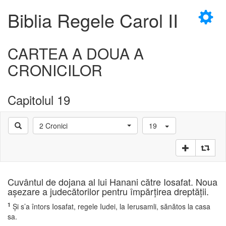
×
Biblia Regele Carol II
CARTEA A DOUA A
CRONICILOR
D
Capitolul 19
2 Cronici
19
D
Cuvântul de dojana al lui Hanani către Iosafat. Noua
aşezare a judecătorilor pentru împărţirea dreptăţii.
1
Şi s’a întors Iosafat, regele Iudei, la Ierusamli, sănătos la casa
sa.