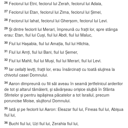
26
Feciorul lui Etni, feciorul lui Zerah, feciorul lui Adaia,
27
Feciorul lui Etan, feciorul lui Zima, feciorul lui Şimei,
28
Feciorul lui Iahat, feciorul lui Gherşom, feciorul lui Levi.
29
Şi dintre feciorii lui Merari, împreună cu fraţii lor, spre stânga
erau: Etan, fiul lui Cuşi, fiul lui Abdi, fiul lui Maluc,
30
Fiul lui Haşabia, fiul lui Amaţia, fiul lui Hilchia,
31
Fiul lui Amţi, fiul lui Bani, fiul lui Şemer,
32
Fiul lui Mahli, fiul lui Muşi, fiul lui Merari, fiul lui Levi.
33
Iar ceilalţi leviţi, fraţii lor, erau însărcinaţi cu toată slujirea la
chivotul casei Domnului.
34
Aaron dimpreună cu fiii săi aveau în seamă jertfelnicul arderilor
de tot şi altarul tămâierii, şi săvârşeau orişice slujbă în Sfânta
Sfintelor şi pentru ispăşirea păcatelor a tot Israilul, precum
poruncise Moise, slujitorul Domnului.
35
Iată şi pe feciorii lui Aaron: Eleazar fiul lui, Fineas fiul lui, Abişua
fiul lui,
36
Buchi fiul lui, Uzi fiul lui, Zerahia fiul lui,