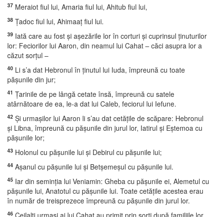
37
Meraiot fiul lui, Amaria fiul lui, Ahitub fiul lui,
38
Ţadoc fiul lui, Ahimaaţ fiul lui.
39
Iată care au fost şi aşezările lor în corturi şi cuprinsul ţinuturilor
lor: Feciorilor lui Aaron, din neamul lui Cahat – căci asupra lor a
căzut sorţul –
40
Li s’a dat Hebronul în ţinutul lui Iuda, împreună cu toate
păşunile din jur;
41
Ţarinile de pe lângă cetate însă, împreună cu satele
atârnătoare de ea, le-a dat lui Caleb, feciorul lui Iefune.
42
Şi urmaşilor lui Aaron li s’au dat cetăţile de scăpare: Hebronul
şi Libna, împreună cu păşunile din jurul lor, Iatirul şi Eştemoa cu
păşunile lor;
43
Holonul cu păşunile lui şi Debirul cu păşunile lui;
44
Aşanul cu păşunile lui şi Betşemeşul cu păşunile lui.
45
Iar din seminţia lui Veniamin: Gheba cu păşunile ei, Alemetul cu
păşunile lui, Anatotul cu păşunile lui. Toate cetăţile acestea erau
în număr de treisprezece împreună cu păşunile din jurul lor.
46
Ceilalţi urmaşi ai lui Cahat au primit prin sorţi după familiile lor,