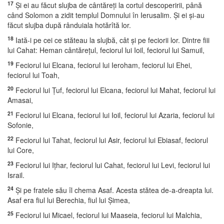
17
Şi ei au făcut slujba de cântăreţi la cortul descoperirii, până
când Solomon a zidit templul Domnului în Ierusalim. Şi ei şi-au
făcut slujba după rânduiala hotărîtă lor.
18
Iată-i pe cei ce stăteau la slujbă, cât şi pe feciorii lor. Dintre fiii
lui Cahat: Heman cântăreţul, feciorul lui Ioil, feciorul lui Samuil,
19
Feciorul lui Elcana, feciorul lui Ieroham, feciorul lui Ehei,
feciorul lui Toah,
20
Feciorul lui Ţuf, feciorul lui Elcana, feciorul lui Mahat, feciorul lui
Amasai,
21
Feciorul lui Elcana, feciorul lui Ioil, feciorul lui Azaria, feciorul lui
Sofonie,
22
Feciorul lui Tahat, feciorul lui Asir, feciorul lui Ebiasaf, feciorul
lui Core,
23
Feciorul lui Iţhar, feciorul lui Cahat, feciorul lui Levi, feciorul lui
Israil.
24
Şi pe fratele său îl chema Asaf. Acesta stătea de-a-dreapta lui.
Asaf era fiul lui Berechia, fiul lui Şimea,
25
Feciorul lui Micael, feciorul lui Maaseia, feciorul lui Malchia,