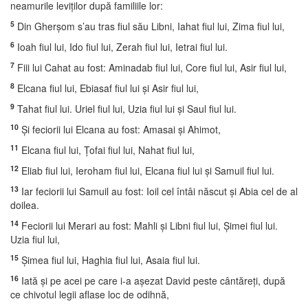
neamurile leviţilor după familiile lor:
5
Din Gherşom s’au tras fiul său Libni, Iahat fiul lui, Zima fiul lui,
6
Ioah fiul lui, Ido fiul lui, Zerah fiul lui, Ietrai fiul lui.
7
Fiii lui Cahat au fost: Aminadab fiul lui, Core fiul lui, Asir fiul lui,
8
Elcana fiul lui, Ebiasaf fiul lui şi Asir fiul lui,
9
Tahat fiul lui. Uriel fiul lui, Uzia fiul lui şi Saul fiul lui.
10
Şi feciorii lui Elcana au fost: Amasai şi Ahimot,
11
Elcana fiul lui, Ţofai fiul lui, Nahat fiul lui,
12
Eliab fiul lui, Ieroham fiul lui, Elcana fiul lui şi Samuil fiul lui.
13
Iar feciorii lui Samuil au fost: Ioil cel întâi născut şi Abia cel de al
doilea.
14
Feciorii lui Merari au fost: Mahli şi Libni fiul lui, Şimei fiul lui.
Uzia fiul lui,
15
Şimea fiul lui, Haghia fiul lui, Asaia fiul lui.
16
Iată şi pe acei pe care i-a aşezat David peste cântăreţi, după
ce chivotul legii aflase loc de odihnă,