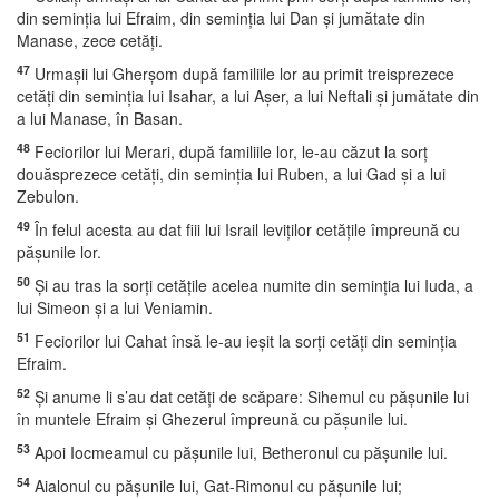
din seminţia lui Efraim, din seminţia lui Dan şi jumătate din
Manase, zece cetăţi.
47
Urmaşii lui Gherşom după familiile lor au primit treisprezece
cetăţi din seminţia lui Isahar, a lui Aşer, a lui Neftali şi jumătate din
a lui Manase, în Basan.
48
Feciorilor lui Merari, după familiile lor, le-au căzut la sorţ
douăsprezece cetăţi, din seminţia lui Ruben, a lui Gad şi a lui
Zebulon.
49
În felul acesta au dat fiii lui Israil leviţilor cetăţile împreună cu
păşunile lor.
50
Şi au tras la sorţi cetăţile acelea numite din seminţia lui Iuda, a
lui Simeon şi a lui Veniamin.
51
Feciorilor lui Cahat însă le-au ieşit la sorţi cetăţi din seminţia
Efraim.
52
Şi anume li s’au dat cetăţi de scăpare: Sihemul cu păşunile lui
în muntele Efraim şi Ghezerul împreună cu păşunile lui.
53
Apoi Iocmeamul cu păşunile lui, Betheronul cu păşunile lui.
54
Aialonul cu păşunile lui, Gat-Rimonul cu păşunile lui;