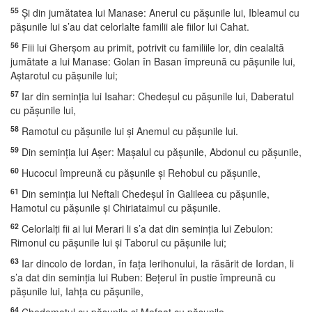
55
Şi din jumătatea lui Manase: Anerul cu păşunile lui, Ibleamul cu
păşunile lui s’au dat celorlalte familii ale fiilor lui Cahat.
56
Fiii lui Gherşom au primit, potrivit cu familiile lor, din cealaltă
jumătate a lui Manase: Golan în Basan împreună cu păşunile lui,
Aştarotul cu păşunile lui;
57
Iar din seminţia lui Isahar: Chedeşul cu păşunile lui, Daberatul
cu păşunile lui,
58
Ramotul cu păşunile lui şi Anemul cu păşunile lui.
59
Din seminţia lui Aşer: Maşalul cu păşunile, Abdonul cu păşunile,
60
Hucocul împreună cu păşunile şi Rehobul cu păşunile,
61
Din seminţia lui Neftali Chedeşul în Galileea cu păşunile,
Hamotul cu păşunile şi Chiriataimul cu păşunile.
62
Celorlalţi fii ai lui Merari li s’a dat din seminţia lui Zebulon:
Rimonul cu păşunile lui şi Taborul cu păşunile lui;
63
Iar dincolo de Iordan, în faţa Ierihonului, la răsărit de Iordan, li
s’a dat din seminţia lui Ruben: Beţerul în pustie împreună cu
păşunile lui, Iahţa cu păşunile,
64