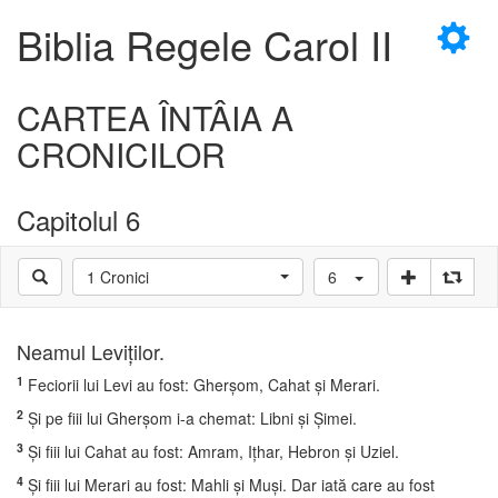
×
Biblia Regele Carol II
CARTEA ÎNTÂIA A
CRONICILOR
D
Capitolul 6
1 Cronici
6
D
Neamul Leviţilor.
1
Feciorii lui Levi au fost: Gherşom, Cahat şi Merari.
2
Şi pe fiii lui Gherşom i-a chemat: Libni şi Şimei.
3
Şi fiii lui Cahat au fost: Amram, Iţhar, Hebron şi Uziel.
4
Şi fiii lui Merari au fost: Mahli şi Muşi. Dar iată care au fost