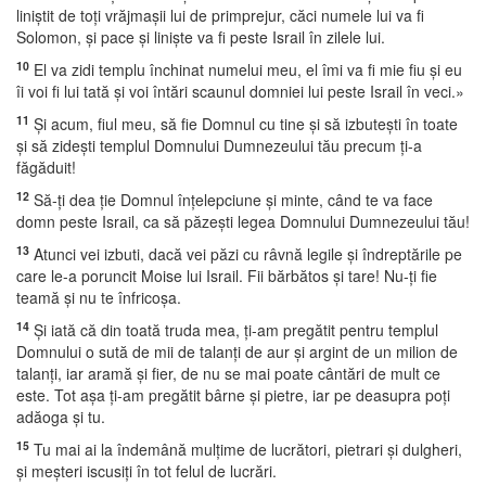
liniştit de toţi vrăjmaşii lui de primprejur, căci numele lui va fi
Solomon, şi pace şi linişte va fi peste Israil în zilele lui.
10
El va zidi templu închinat numelui meu, el îmi va fi mie fiu şi eu
îi voi fi lui tată şi voi întări scaunul domniei lui peste Israil în veci.»
11
Şi acum, fiul meu, să fie Domnul cu tine şi să izbuteşti în toate
şi să zideşti templul Domnului Dumnezeului tău precum ţi-a
făgăduit!
12
Să-ţi dea ţie Domnul înţelepciune şi minte, când te va face
domn peste Israil, ca să păzeşti legea Domnului Dumnezeului tău!
13
Atunci vei izbuti, dacă vei păzi cu râvnă legile şi îndreptările pe
care le-a poruncit Moise lui Israil. Fii bărbătos şi tare! Nu-ţi fie
teamă şi nu te înfricoşa.
14
Şi iată că din toată truda mea, ţi-am pregătit pentru templul
Domnului o sută de mii de talanţi de aur şi argint de un milion de
talanţi, iar aramă şi fier, de nu se mai poate cântări de mult ce
este. Tot aşa ţi-am pregătit bârne şi pietre, iar pe deasupra poţi
adăoga şi tu.
15
Tu mai ai la îndemână mulţime de lucrători, pietrari şi dulgheri,
şi meşteri iscusiţi în tot felul de lucrări.