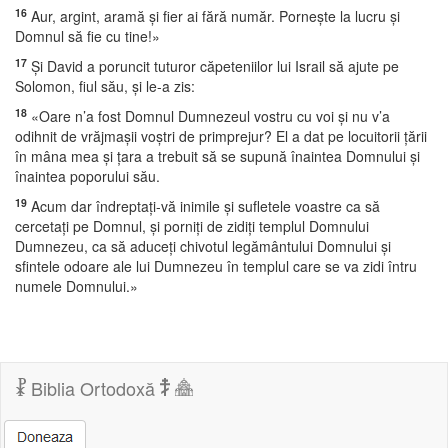
16
Aur, argint, aramă şi fier ai fără număr. Porneşte la lucru şi
Domnul să fie cu tine!»
17
Şi David a poruncit tuturor căpeteniilor lui Israil să ajute pe
Solomon, fiul său, şi le-a zis:
18
«Oare n’a fost Domnul Dumnezeul vostru cu voi şi nu v’a
odihnit de vrăjmaşii voştri de primprejur? El a dat pe locuitorii ţării
în mâna mea şi ţara a trebuit să se supună înaintea Domnului şi
înaintea poporului său.
19
Acum dar îndreptaţi-vă inimile şi sufletele voastre ca să
cercetaţi pe Domnul, şi porniţi de zidiţi templul Domnului
Dumnezeu, ca să aduceţi chivotul legământului Domnului şi
sfintele odoare ale lui Dumnezeu în templul care se va zidi întru
numele Domnului.»
Biblia Ortodoxă