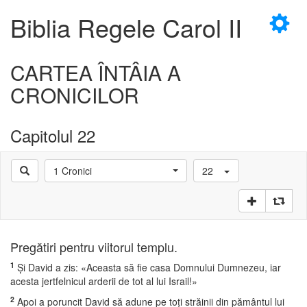
×
Biblia Regele Carol II
CARTEA ÎNTÂIA A
CRONICILOR
D
Capitolul 22
1 Cronici
22
D
Pregătiri pentru viitorul templu.
1
Şi David a zis: «Aceasta să fie casa Domnului Dumnezeu, iar
acesta jertfelnicul arderii de tot al lui Israil!»
2
Apoi a poruncit David să adune pe toţi străinii din pământul lui