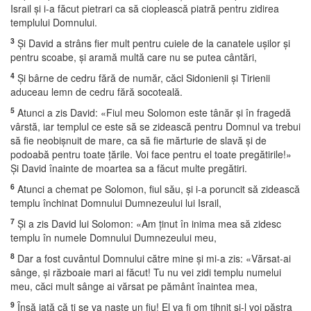
Israil şi i-a făcut pietrari ca să cioplească piatră pentru zidirea
templului Domnului.
3
Şi David a strâns fier mult pentru cuiele de la canatele uşilor şi
pentru scoabe, şi aramă multă care nu se putea cântări,
4
Şi bârne de cedru fără de număr, căci Sidonienii şi Tirienii
aduceau lemn de cedru fără socoteală.
5
Atunci a zis David: «Fiul meu Solomon este tânăr şi în fragedă
vârstă, iar templul ce este să se zidească pentru Domnul va trebui
să fie neobişnuit de mare, ca să fie mărturie de slavă şi de
podoabă pentru toate ţările. Voi face pentru el toate pregătirile!»
Şi David înainte de moartea sa a făcut multe pregătiri.
6
Atunci a chemat pe Solomon, fiul său, şi i-a poruncit să zidească
templu închinat Domnului Dumnezeului lui Israil,
7
Şi a zis David lui Solomon: «Am ţinut în inima mea să zidesc
templu în numele Domnului Dumnezeului meu,
8
Dar a fost cuvântul Domnului către mine şi mi-a zis: «Vărsat-ai
sânge, şi războaie mari ai făcut! Tu nu vei zidi templu numelui
meu, căci mult sânge ai vărsat pe pământ înaintea mea,
9
Însă iată că ţi se va naşte un fiu! El va fi om tihnit şi-l voi păstra