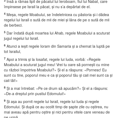
3
Însă a rămas lipit de păcatul lui Ieroboam, fiul lui Nabat, care
împinsese pe Israil la păcat, şi nu s’a depărtat de el.
4
Meşa, regele Moabului, se îndeletnicea cu păstoria şi-i dădea
regelui lui Israil o sută de mii de miei şi lâna de pe o sută de mii
de berbeci.
5
Dar îndată după moartea lui Ahab, regele Moabului a scuturat
jugul regelui lui Israil.
6
Atunci a ieşit regele Ioram din Samaria şi a chemat la luptă pe
tot Israilul,
7
Apoi a trimis şi la Iosafat, regele lui Iuda, vorbă: «Regele
Moabului a scuturat jugul meu! Vrei tu oare să porneşti cu mine
cu război împotriva Moabului?» Şi el a răspuns: «Pornesc! Eu
sunt cu tine, poporul meu e ca şi poporul tău şi caii mei sunt ca şi
caii tăi!»
8
Şi a mai întrebat: «Pe ce drum să apucăm?» Şi el a răspuns:
«De-a dreptul prin pustiul Edomului!»
9
Şi aşa au pornit regele lui Israil, regele lui Iuda şi regele
Edomului. Şi după ce au ocolit timp de şapte zile cu oştirea, nu
mai aveau apă pentru oştire şi nici pentru vitele care veneau de
pe urmă.