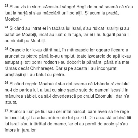
23
Şi au zis în sine: «Acesta-i sânge! Regii de bună seamă că s’au
luat la harţă şi s’au măcelărit unii pe alţii. Şi acum la pradă,
Moabe!»
24
Şi când au intrat ei în tabăra lui Israil, s’au ridicat Israiliţii şi au
bătut pe Moabiţi, încât au luat-o la fugă, iar ei i-au fugărit până i-
au nimicit pe Moabiţi.
25
Oraşele lor le-au dărâmat, în mănoasele lor ogoare fiecare a
aruncat cu pietre până le-au umplut, toate izvoarele de apă le-au
astupat şi toţi pomii roditori i-au doborît la pământ, până n’a mai
rămas decât Chirhareşet. Dar şi pe acesta l-au înconjurat
prăştiaşii şi l-au bătut cu pietre.
26
Şi când regele Moabului şi-a dat seama că izbânda războiului
nu-i de partea lui, a luat cu sine şapte sute de oameni iscusiţi în
mânuirea săbiei, ca să-l dovedească pe craiul Edomului, dar n’a
izbutit.
27
Atunci a luat pe fiul său cel întâi născut, care avea să fie rege
în locul lui, şi l-a adus ardere de tot pe zid. Din această pricină fiii
lui Israil s’au întărâtat de mame, iar ei au pornit de acolo şi s’au
întors în ţara lor.