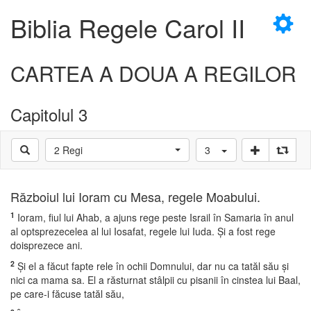
×
Biblia Regele Carol II
CARTEA A DOUA A REGILOR
Capitolul 3
D
2 Regi
3
D
Războiul lui Ioram cu Mesa, regele Moabului.
1
Ioram, fiul lui Ahab, a ajuns rege peste Israil în Samaria în anul
al optsprezecelea al lui Iosafat, regele lui Iuda. Şi a fost rege
doisprezece ani.
2
Şi el a făcut fapte rele în ochii Domnului, dar nu ca tatăl său şi
nici ca mama sa. El a răsturnat stâlpii cu pisanii în cinstea lui Baal,
pe care-i făcuse tatăl său,