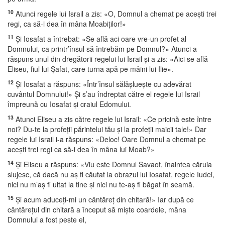
10
Atunci regele lui Israil a zis: «O, Domnul a chemat pe aceşti trei
regi, ca să-i dea în mâna Moabiţilor!»
11
Şi Iosafat a întrebat: «Se află aci oare vre-un profet al
Domnului, ca printr’însul să întrebăm pe Domnul?» Atunci a
răspuns unul din dregătorii regelui lui Israil şi a zis: «Aici se află
Eliseu, fiul lui Şafat, care turna apă pe mâini lui Ilie».
12
Şi Iosafat a răspuns: «Într’însul sălăşlueşte cu adevărat
cuvântul Domnului!» Şi s’au îndreptat către el regele lui Israil
împreună cu Iosafat şi craiul Edomului.
13
Atunci Eliseu a zis către regele lui Israil: «Ce pricină este între
noi? Du-te la profeţii părintelui tău şi la profeţii maicii tale!» Dar
regele lui Israil i-a răspuns: «Deloc! Oare Domnul a chemat pe
aceşti trei regi ca să-i dea în mâna lui Moab?»
14
Şi Eliseu a răspuns: «Viu este Domnul Savaot, înaintea căruia
slujesc, că dacă nu aş fi căutat la obrazul lui Iosafat, regele Iudei,
nici nu m’aş fi uitat la tine şi nici nu te-aş fi băgat în seamă.
15
Şi acum aduceţi-mi un cântăreţ din chitară!» Iar după ce
cântăreţul din chitară a început să mişte coardele, mâna
Domnului a fost peste el,