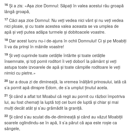
16
Şi a zis: «Aşa zice Domnul: Săpaţi în valea acestui râu groapă
lângă groapă,
17
Căci aşa zice Domnul: Nu veţi vedea nici vânt şi nu veţi vedea
nici ploaie, şi cu toate acestea valea aceasta se va umplea de
apă şi veţi putea adăpa turmele şi dobitoacele voastre.
18
Dar acest lucru nu-i de-ajuns în ochii Domnului! Ci şi pe Moabiţi
îi va da prinşi în mâinile voastre!
19
Şi veţi cuprinde toate cetăţile întărite şi toate cetăţile
însemnate, şi toţi pomii roditori îi veţi doborî la pământ şi veţi
astupa toate izvoarele de apă şi toate câmpiile roditoare le veţi
nimici cu pietre.»
20
Iar a doua zi de dimineaţă, la vremea înălţării prinosului, iată că
s’a pornit apă dinspre Edom, de s’a umplut ţinutul acela.
21
Şi când a aflat tot Moabul că regii au pornit cu război împotriva
lui, au fost chemaţi la luptă toţi cei buni de luptă şi chiar şi mai
mulţi decât atât şi s’au grămădit la graniţă.
22
Şi când s’au sculat dis-de-dimineaţă şi când au văzut Moabiţii
soarele oglindindu-se în apă, li s’a părut că apa este roşie ca
sângele,