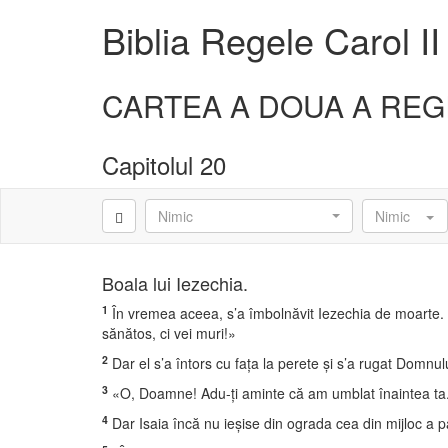
Biblia Regele Carol II
CARTEA A DOUA A REG
Capitolul 20
Nimic
Nimic
Boala lui Iezechia.
1
În vremea aceea, s’a îmbolnăvit Iezechia de moarte. Atu
sănătos, ci vei muri!»
2
Dar el s’a întors cu faţa la perete şi s’a rugat Domnul
3
«O, Doamne! Adu-ţi aminte că am umblat înaintea ta. cu
4
Dar Isaia încă nu ieşise din ograda cea din mijloc a pa