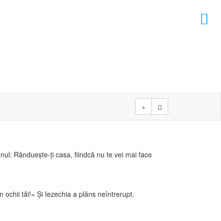
×
D
D
mnul: Rândueşte-ţi casa, fiindcă nu te vei mai face
ochii tăi!» Şi Iezechia a plâns neîntrerupt.