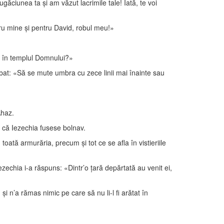
ciunea ta şi am văzut lacrimile tale! Iată, te voi
ntru mine şi pentru David, robul meu!»
i în templul Domnului?»
ebat: «Să se mute umbra cu zece linii mai înainte sau
Ahaz.
e că Iezechia fusese bolnav.
 toată armurăria, precum şi tot ce se afla în vistieriile
zechia i-a răspuns: «Dintr’o ţară depărtată au venit ei,
 n’a rămas nimic pe care să nu li-l fi arătat în