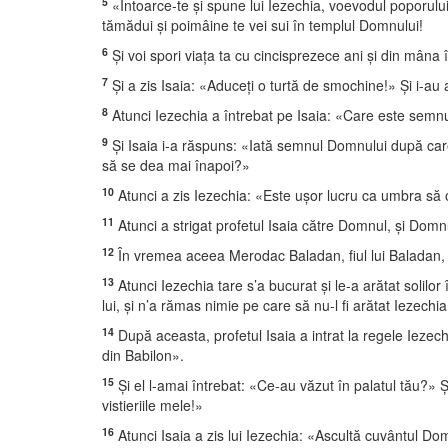
5
«Întoarce-te şi spune lui Iezechia, voevodul poporulu
tămădui şi poimâine te vei sui în templul Domnului!
6
Şi voi spori viaţa ta cu cincisprezece ani şi din mâna 
7
Şi a zis Isaia: «Aduceţi o turtă de smochine!» Şi i-au 
8
Atunci Iezechia a întrebat pe Isaia: «Care este semn
9
Şi Isaia i-a răspuns: «Iată semnul Domnului după care
să se dea mai înapoi?»
10
Atunci a zis Iezechia: «Este uşor lucru ca umbra să o 
11
Atunci a strigat profetul Isaia către Domnul, şi Domn
12
În vremea aceea Merodac Baladan, fiul lui Baladan, îm
13
Atunci Iezechia tare s’a bucurat şi le-a arătat solilor 
lui, şi n’a rămas nimie pe care să nu-l fi arătat Iezechia 
14
După aceasta, profetul Isaia a intrat la regele Iezech
din Babilon».
15
Şi el l-amai întrebat: «Ce-au văzut în palatul tău?» 
vistieriile mele!»
16
Atunci Isaia a zis lui Iezechia: «Ascultă cuvântul Do