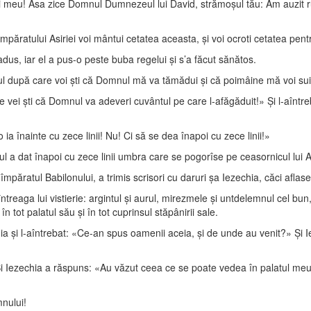
i meu! Asa zice Domnul Dumnezeul lui David, strămoşul tău: Am auzit rugă
împăratului Asiriei voi mântui cetatea aceasta, şi voi ocroti cetatea pe
adus, iar el a pus-o peste buba regelui şi s’a făcut sănătos.
ul după care voi şti că Domnul mă va tămădui şi că poimâine mă voi su
 vei şti că Domnul va adeveri cuvântul pe care l-afăgăduit!» Şi l-aîntr
ia înainte cu zece linii! Nu! Ci să se dea înapoi cu zece linii!»
ul a dat înapoi cu zece linii umbra care se pogorîse pe ceasornicul lui 
păratul Babilonului, a trimis scrisori cu daruri şa Iezechia, căci aflas
întreaga lui vistierie: argintul şi aurul, mirezmele şi untdelemnul cel bun,
în tot palatul său şi în tot cuprinsul stăpânirii sale.
ia şi l-aîntrebat: «Ce-an spus oamenii aceia, şi de unde au venit?» Şi Ie
Şi Iezechia a răspuns: «Au văzut ceea ce se poate vedea în palatul meu şi
mnului!