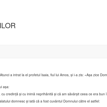
ILOR
nci a intrat la el profetul Isaia, fiul lui Amos, şi i-a zis: «Aşa zice Do
ui aşa:
 credinţă şi cu inimă neprihănită şi că am săvârşit ceea ce era bun în 
latului domnesc şi iată că a fost cuvântul Domnului către el astfel: