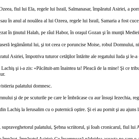
 Ozeea, fiul lui Ela, regele lui Israil, Salmanasar, împăratul Asiriei, a p
 sau în anul al nouălea al lui Ozeea, regele lui Israil, Samaria a fost cucer
aşezat în ţinutul Halah, pe râul Habor, în oraşul Gozan şi în munţii Mediei
eră legământul lui, şi tot ceea ce poruncise Moise, robul Domnului, nici
ul Asiriei, împotriva tuturor cetăţilor întărite ale regatului Iuda şi le-a
 Lachiş şi i-a zis: «Păcătuit-am înaintea ta! Pleacă de la mine! Şi ce trib
aur.
vistieria palatului domnesc.
lui şi de pe scuturile pe care le îmbrăcase cu aur însuşi Iezechia, regel
in Lachiş la Ierusalim cu o puternică oştire. Şi ei au pornit şi au ajuns 
, supraveghetorul palatului, Şebna scriitorul, şi Ioah cronicarul, fiul lui 
e împărat, împăratul Asiriei: Ce însemnează nădejdea aceasta pe care o 