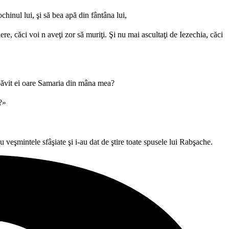
chinul lui, şi să bea apă din fântâna lui,
ere, căci voi n aveţi zor să muriţi. Şi nu mai ascultaţi de Iezechia, căci
zbăvit ei oare Samaria din mâna mea?
?»
u veşmintele sfâşiate şi i-au dat de ştire toate spusele lui Rabşache.