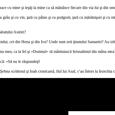
ace cu mine şi ieşiţi la mine ca să mănânce fiecare din via lui şi din smo
u grâu şi cu vin, ţară cu pâine şi cu podgorii, ţară cu măslinişuri şi cu mi
ăratului Asiriei?
ului, cei din Hena şi din Iva? Unde sunt zeii ţinutului Samariei? Au i
n mâna mea, ca la fel şi «Domnul» să mântuiască Ierusalimul din mâna mea
ncă: «Să nu le răspundeţi!
bna scriitorul şi Ioah cronicarul, fiul lui Asaf, s’au întors la Iezechia c