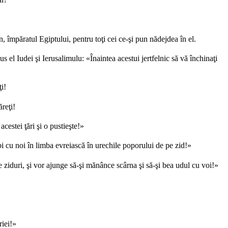
n, împăratul Egiptului, pentru toţi cei ce-şi pun nădejdea în el.
 el Iudei şi Ierusalimulu: «Înaintea acestui jertfelnic să vă închinaţi
i!
reţi!
estei ţări şi o pustieşte!»
i cu noi în limba evreiască în urechile poporului de pe zid!»
 ziduri, şi vor ajunge să-şi mănânce scârna şi să-şi bea udul cu voi!»
riei!»