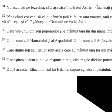
31
Nu ascultaţi pe Iezechia, căci aşa zice împăratul Asiriei: «Încheiaţi p
32
Până când voi veni să vă duc într’o ţară la fel cu ţara voastră, ţară c
vă năuceşte şi vă făgădueşte: «Domnul ne va izbăvi!»
33
Oare vre-unul din zeii popoarelor şi-a mântuit ţara lui din mâna împ
34
Unde sunt zeii Hamatului şi ai Arpadului? Unde sunt zeii Sefarvaim
35
Care dintre toţi zeii ţărilor sunt aceia care au mântuit ţara lor di
36
Dar oştirea a tăcut şi nu i-a răspuns nimic, căci regele dăduse poru
37
După aceasta, Eliachim, fiul lui Hilchia, supraveghetorul palatului, Şe