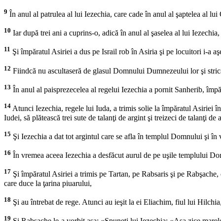
9
În anul al patrulea al lui Iezechia, care cade în anul al şaptelea al lui
10
Iar după trei ani a cuprins-o, adică în anul al şaselea al lui Iezechia,
11
Şi împăratul Asiriei a dus pe Israil rob în Asiria şi pe locuitori i-a 
12
Fiindcă nu ascultaseră de glasul Domnului Dumnezeului lor şi stricas
13
În anul al paisprezecelea al regelui Iezechia a pornit Sanherib, împărat
14
Atunci Iezechia, regele lui Iuda, a trimis solie la împăratul Asiriei în
Iudei, să plătească trei sute de talanţi de argint şi treizeci de talanţi de 
15
Şi Iezechia a dat tot argintul care se afla în templul Domnului şi în 
16
În vremea aceea Iezechia a desfăcut aurul de pe uşile templului Domnu
17
Şi împăratul Asiriei a trimis pe Tartan, pe Rabsaris şi pe Rabşache, d
care duce la ţarina piuarului,
18
Şi au întrebat de rege. Atunci au ieşit la ei Eliachim, fiul lui Hilchia
19
Şi Rabşache le-a vorbit aşa: «Spuneţi lui Iezechia: «Aşa zice marel