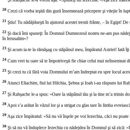
20
Crezi că vorba ieşită din gură însemnează pricepere şi vitejie în lupt
21
Ştiu! Tu nădăjdueşti în ajutorul acestei trestii frânte, – în Egipt! De
22
Şi dacă îmi spuneţi: În Domnul Dumnezeul nostru ne-am pus nădejdea, oa
în Ierusalim»?
23
Şi acum ia-te la rămăşag cu stăpânul meu, împăratul Asiriei! Iată îţi 
24
Cum vrei tu oare să te împotriveşti fie chiar celui mai neînsemnat din
25
Şi crezi tu că fără voia Domnului m’am îndreptat eu spre locul acest
26
Atunci Eliachim, fiul lui Hilchia, Şebna şi Ioah i-au răspuns lui Ra
27
Şi Rabşache le-a spus: «Oare la stăpânul tău şi la tine m’a trimis d
28
Apoi s’a arătat în văzul lor şi a strigat cu glas tare în limba evreias
29
Aşa zice împăratul: «Să nu vă înşele pe voi Iezechia, căci nu poat
30
Şi să nu vă înduplece Iezechia cu nădejdea în Domnul şi să zică: «