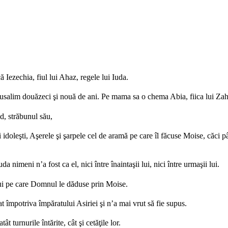
ă Iezechia, fiul lui Ahaz, regele lui Iuda.
erusalim douăzeci şi nouă de ani. Pe mama sa o chema Abia, fiica lui Zah
d, străbunul său,
ii idoleşti, Aşerele şi şarpele cel de aramă pe care îl făcuse Moise, căci p
a nimeni n’a fost ca el, nici între înaintaşii lui, nici între urmaşii lui.
e lui pe care Domnul le dăduse prin Moise.
at împotriva împăratului Asiriei şi n’a mai vrut să fie supus.
tât turnurile întărite, cât şi cetăţile lor.