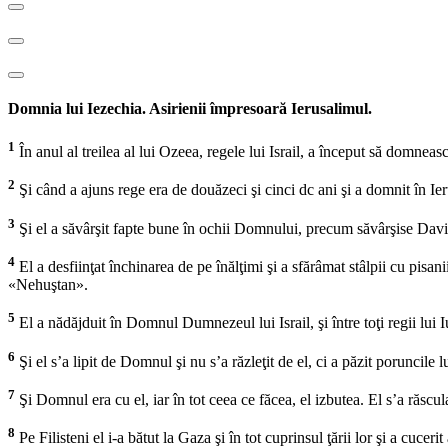
Domnia lui Iezechia. Asirienii împresoară Ierusalimul.
1
În anul al treilea al lui Ozeea, regele lui Israil, a început să domneasc
2
Şi când a ajuns rege era de douăzeci şi cinci dc ani şi a domnit în I
3
Şi el a săvârşit fapte bune în ochii Domnului, precum săvârşise Davi
4
El a desfiinţat închinarea de pe înălţimi şi a sfărâmat stâlpii cu pisan
«Nehuştan».
5
El a nădăjduit în Domnul Dumnezeul lui Israil, şi între toţi regii lui Iud
6
Şi el s’a lipit de Domnul şi nu s’a răzleţit de el, ci a păzit poruncil
7
Şi Domnul era cu el, iar în tot ceea ce făcea, el izbutea. El s’a răscul
8
Pe Filisteni el i-a bătut la Gaza şi în tot cuprinsul ţării lor şi a cucerit a