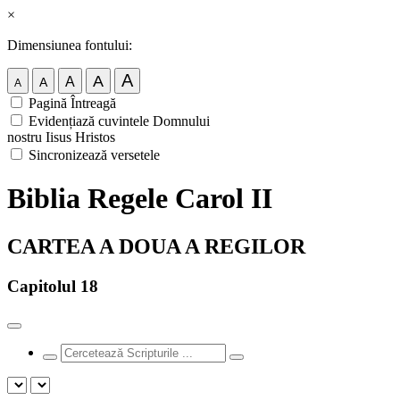
×
Dimensiunea fontului:
A
A
A
A
A
Pagină Întreagă
Evidențiază cuvintele Domnului
nostru Iisus Hristos
Sincronizează versetele
Biblia Regele Carol II
CARTEA A DOUA A REGILOR
Capitolul 18