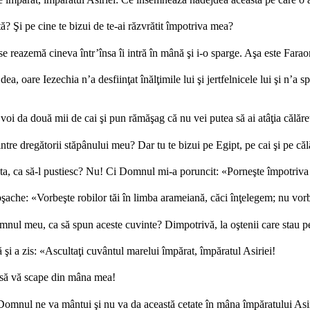
ă? Şi pe cine te bizui de te-ai răzvrătit împotriva mea?
 se reazemă cineva într’însa îi intră în mână şi i-o sparge. Aşa este Farao
re Iezechia n’a desfiinţat înălţimile lui şi jertfelnicele lui şi n’a spus
voi da două mii de cai şi pun rămăşag că nu vei putea să ai atâţia călăreţ
tre dregătorii stăpânului meu? Dar tu te bizui pe Egipt, pe cai şi pe călă
a, ca să-l pustiesc? Nu! Ci Domnul mi-a poruncit: «Porneşte împotriva ac
bşache: «Vorbeşte robilor tăi în limba arameiană, căci înţelegem; nu vorb
omnul meu, ca să spun aceste cuvinte? Dimpotrivă, la oştenii care stau pe
că şi a zis: «Ascultaţi cuvântul marelui împărat, împăratul Asiriei!
e să vă scape din mâna mea!
Domnul ne va mântui şi nu va da această cetate în mâna împăratului Asi