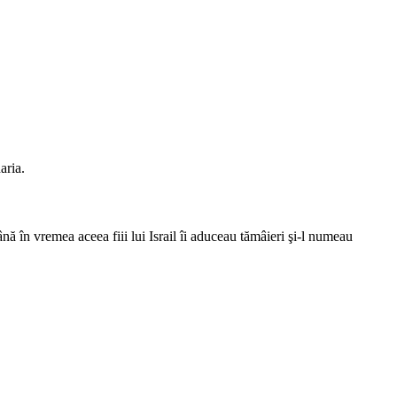
aria.
ână în vremea aceea fiii lui Israil îi aduceau tămâieri şi-l numeau