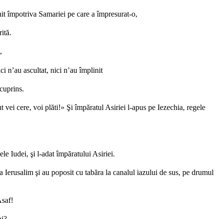
ornit împotriva Samariei pe care a împresurat-o,
ită.
,
 n’au ascultat, nici n’au împlinit
 cuprins.
ut vei cere, voi plăti!» Şi împăratul Asiriei l-apus pe Iezechia, regele
e Iudei, şi l-adat împăratului Asiriei.
la Ierusalim şi au poposit cu tabăra la canalul iazului de sus, pe drumul
Asaf!
ai?