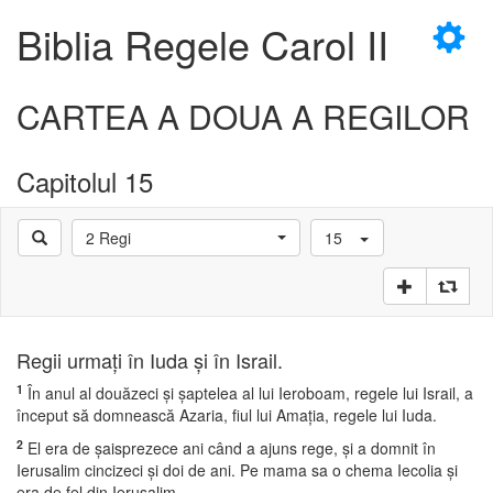
×
Biblia Regele Carol II
CARTEA A DOUA A REGILOR
Capitolul 15
D
2 Regi
15
D
Regii urmaţi în Iuda şi în Israil.
1
În anul al douăzeci şi şaptelea al lui Ieroboam, regele lui Israil, a
început să domnească Azaria, fiul lui Amaţia, regele lui Iuda.
2
El era de şaisprezece ani când a ajuns rege, şi a domnit în
Ierusalim cincizeci şi doi de ani. Pe mama sa o chema Iecolia şi
era de fel din Ierusalim.