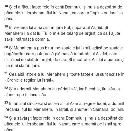
18
Şi el a făcut fapte rele în ochii Domnului şi nu s’a dezbărat de
păcatele lui Ieroboam, fiul lui Nabat, cu care a împins pe Israil la
păcat.
19
În vremea lui a năvălit în ţară Ful, împăratul Asiriei. Şi
Menahem i-a dat lui Ful o mie de talanţi de argint, ca să-l ajute
să-şi întărească domnia.
20
Şi Menahem a pus biruri pe spatele lui Israil, adică pe spatele
bogătaşilor care puteau să plătească împăratului Asiriei, câte
cincizeci de sicli de argint, de cap. Şi împăratul Asiriei a purces şi
n’a mai stat în ţară.
21
Cealaltă istorie a lui Menahem şi toate faptele lui sunt scrise în
«Cronicile regilor lui Israil».
22
Şi a adormit Menahem cu părinţii săi, iar Pecahia, fiul său, a
ajuns rege în locul său.
23
În anul al cincizeci şi doilea al lui Azaria, regele Iudei, a domnit
Pecahia, fiul lui Menahem, în Israil, şi anume în Samaria, doi ani.
24
Şi a săvârşit fapte rele în ochii Domnului şi nu s’a dezbărat de
păcatele lui Ieroboam, fiul lui Nabat, care a momit pe Israil spre
păcat.