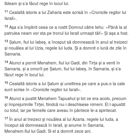
Ibleam şi s’a făcut rege în locul lui.
11
Cealaltă istorie a lui Zaharia este scrisă în «Cronicile regilor lui
Israil».
12
Aşa s’a împlinit ceea ce a rostit Domnul către Iehu: «Până la al
patrulea neam vor sta pe tronul lui Israil urmaşii tăi!» Şi aşa a fost.
13
Şalum, fiul lui Iabeş, a început să domnească în anul al treizeci
şi nouălea al lui Uzia, regele lui Iuda. Şi a domnit o lună de zile în
Samaria.
14
Atunci a pornit Menahem, fiul lui Gadi, din Tirţa şi a venit în
Samaria, şi a omorît pe Şalum, fiul lui Iabeş, în Samaria, şi s’a
făcut rege în locul lui.
15
Cealaltă istorie a lui Şalum şi uneltirea pe care a pus-o la cale
sunt scrise în «Cronicile regilor lui Israil».
16
Atunci a pustiit Menahem Tapuahul şi tot ce era acolo, precum
şi împrejurimile Tirţei, fiindcă nu-i deschisese nimeni. El l-apustiit
cu totul, iar pe femeile care aveau în pântece le-a spintecat.
17
În anul al treizeci şi nouălea al lui Azaria, regele lui Iuda, a
început să domnească în Israil, şi anume în Samaria,
Menahem,fiul lui Gadi. Şi el a domnit zece ani.