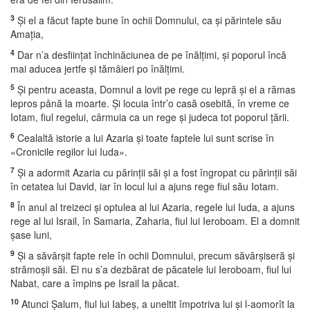
3
Şi el a făcut fapte bune în ochii Domnului, ca şi părintele său
Amaţia,
4
Dar n’a desfiinţat închinăciunea de pe înălţimi, şi poporul încă
mai aducea jertfe şi tămâieri po înălţimi.
5
Şi pentru aceasta, Domnul a lovit pe rege cu lepră şi el a rămas
lepros până la moarte. Şi locuia într’o casă osebită, în vreme ce
Iotam, fiul regelui, cârmuia ca un rege şi judeca tot poporul ţării.
6
Cealaltă istorie a lui Azaria şi toate faptele lui sunt scrise în
«Cronicile regilor lui Iuda».
7
Şi a adormit Azaria cu părinţii săi şi a fost îngropat cu părinţii săi
în cetatea lui David, iar în locul lui a ajuns rege fiul său Iotam.
8
În anul al treizeci şi optulea al lui Azaria, regele lui Iuda, a ajuns
rege al lui Israil, în Samaria, Zaharia, fiul lui Ieroboam. El a domnit
şase luni,
9
Şi a săvârşit fapte rele în ochii Domnului, precum săvârşiseră şi
strămoşii săi. El nu s’a dezbărat de păcatele lui Ieroboam, fiul lui
Nabat, care a împins pe Israil la păcat.
10
Atunci Şalum, fiul lui Iabeş, a uneltit împotriva lui şi l-aomorît la