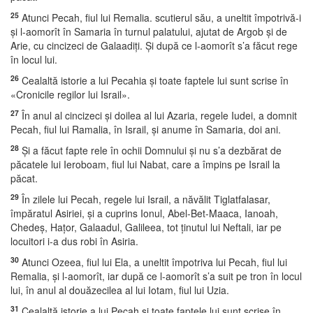
25
Atunci Pecah, fiul lui Remalia. scutierul său, a uneltit împotrivă-i
şi l-aomorît în Samaria în turnul palatului, ajutat de Argob şi de
Arie, cu cincizeci de Galaadiţi. Şi după ce l-aomorît s’a făcut rege
în locul lui.
26
Cealaltă istorie a lui Pecahia şi toate faptele lui sunt scrise în
«Cronicile regilor lui Israil».
27
În anul al cincizeci şi doilea al lui Azaria, regele Iudei, a domnit
Pecah, fiul lui Ramalia, în Israil, şi anume în Samaria, doi ani.
28
Şi a făcut fapte rele în ochii Domnului şi nu s’a dezbărat de
păcatele lui Ieroboam, fiul lui Nabat, care a împins pe Israil la
păcat.
29
În zilele lui Pecah, regele lui Israil, a năvălit Tiglatfalasar,
împăratul Asiriei, şi a cuprins Ionul, Abel-Bet-Maaca, Ianoah,
Chedeş, Haţor, Galaadul, Galileea, tot ţinutul lui Neftali, iar pe
locuitori i-a dus robi în Asiria.
30
Atunci Ozeea, fiul lui Ela, a uneltit împotriva lui Pecah, fiul lui
Remalia, şi l-aomorît, iar după ce l-aomorît s’a suit pe tron în locul
lui, în anul al douăzecilea al lui Iotam, fiul lui Uzia.
31
Cealaltă istorie a lui Pecah şi toate faptele lui sunt scrise în