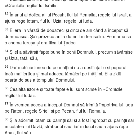
«Cronicile regilor lui Israil».
32
În anul al doilea al lui Pecah, fiul lui Remalia, regele lui Israil, a
ajuns rege Iotam, fiul lui Uzia, regele lui Iuda.
33
El era în vârstă de douăzeci şi cinci de ani când a început să
domnească. Şaisprezece ani a domnit în Ierusalim. Pe mama sa
o chema Ieruşa şi era fiica lui Ţadoc.
34
Şi el a săvârşit fapte bune în ochii Domnului, precum săvârşise
şi Uzia, tatăl său,
35
Dar închinăciunea de pe înălţimi nu a desfiinţat-o şi poporul
încă mai jertfea şi mai aducea tămâieri pe înălţimi. El a zidit
poarta de sus a templului Domnului.
36
Cealaltă istorie şi toate faptele lui sunt scrise în «Cronicile
regilor lui Iuda».
37
În vremea aceea a început Domnul să trimită împotriva lui Iuda
pe Raţon, regele Siriei, şi pe Pecah, fiul lui Remalia.
38
Şi a adormit Iotam cu părinţii săi şi a fost îngropat cu părinţii săi
în cetatea lui David, străbunul său, iar în locul său a ajuns rege
Ahaz, fiul său.