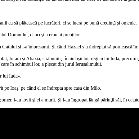
ii ca să plătească pe lucrători, ci se lucra pe bună credinţă şi omenie.
lul Domnului, ci aceştia erau ai preoţilor.
 Gatului şi l-a împresurat. Şi când Hazael s’a îndreptat să pornească îm
fat, Ioram şi Ahazia, străbunii şi înaintaşii lui, regi ai lui Iuda, precum şi
 care în schimbul lor, a plecat din jurul Ierusalimului.
r lui Iuda».
rît pe Ioaş, pe când el se îndrepta spre casa din Milo.
omer, l-au lovit şi el a murit. Şi l-au îngropat lângă părinţii săi, în cetat