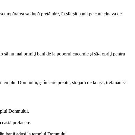
scumpărarea sa după preţăluire, în sfârşit banii pe care cineva de
lo să nu mai primiţi bani de la poporul cucernic şi să-i opriţi pentru
n templul Domnului, şi în care preoţii, străjării de la uşă, trebuiau să
emplul Domnului,
această prefacere.
 din banii aduşi la templul Domnului,