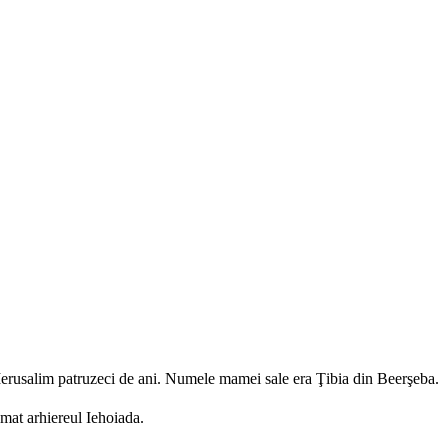
 Ierusalim patruzeci de ani. Numele mamei sale era Ţibia din Beerşeba.
mat arhiereul Iehoiada.