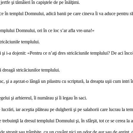
ertfe şi tămâieri în capiştele de pe înălţimi.
ce în templul Domnului, adică banii pe care cineva îi va aduce pentru ră
templului Domnului, ori în ce loc s’ar afla vre-una!»
tricăciunile templului.
 şi i-a dojenit: «Pentru ce n’aţi dres stricăciunile templului? De aci înco
ă dreagă stricăciunilor templului.
, şi a aşezat-o lângă un pilastru cu scriptură, la dreapta uşii cum intri î
elui şi arhiereul, îi numărau şi îi legau în saci.
lucrări, iar aceştia plăteau pe dulgherii şi pe salahorii care lucrau la t
trebuinţă la dresul templului Domnului şi, în sfârşit, tot ce se cerea la 
de stropit sau trâmbiţe, cu un cuvânt nici un odor de aur sau de argint,