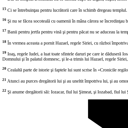
15
Ci se întrebuinţau pentru lucrătorii care în schimb dregeau templul.
16
Şi nu se făcea socoteală cu oamenii în mâna cărora se încredinţau ban
17
Banii pentru jertfa pentru vină şi pentru păcat nu se aduceau la temp
18
În vremea aceasta a pornit Hazael, regele Siriei, cu război împotriva
19
Ioaş, regele Iudei, a luat toate sfintele daruri pe care ie dăduseră Iosa
Domnului şi în palatul domnesc, şi le-a trimis lui Hazael, regele Siriei,
20
Cealaltă parte de istorie şi faptele lui sunt scrise în «Cronicile regilo
21
Atunci au purces dregătorii lui şi au uneltit împotriva lui, şi au omo
22
Şi anume dregătorii săi: Iozacar, fiul lui Şimeat, şi Iozabad, fiul lui Ş