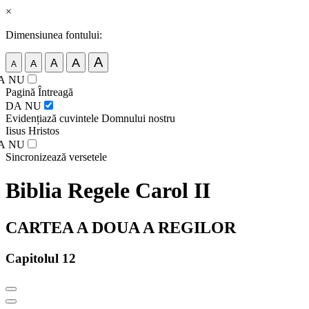
×
Dimensiunea fontului:
A
A
A
A
A
A
NU
Pagină Întreagă
DA
NU
Evidențiază cuvintele Domnului nostru
Iisus Hristos
A
NU
Sincronizează versetele
Biblia Regele Carol II
CARTEA A DOUA A REGILOR
Capitolul 12