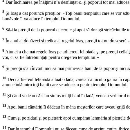
4
Dar închinarea pe înălţimi n’a desfiinţat-o, şi poporul tot mai aducea j
5
Şi Ioaş a dat poruncă preoţilor: «Toţi banii templului care se vor adu
bunăvoie îi va aduce în templul Domnului,
6
Să-i ia preoţii de la poporul cucernic şi apoi să dreagă stricăciunile 
7
În anul al douăzeci şi treilea al regelui Ioaş, preoţii tot nu dreseseră s
8
Atunci a chemat regele Ioaş pe arhiereul Iehoiada şi pe preoţii ceilalţi
voi, ci să fie întrebuinţaţi pentru dregerea templului!»
9
Şi preoţii s’au învoit: nici să mai primească bani de la popor şi nici s
10
Deci arhiereul Iehoiada a luat o ladă, căreia i-a făcut o gaură în capac
arunce înlăuntru toţi banii care se aduceau pentru templul Domnului.
11
Şi când vedeau că s’au strâns mulţi bani în ladă, veneau scriitorul reg
12
Apoi banii cântăriţi îi dădeau în mâna meşterilor care aveau grijă de 
13
Cum şi pe zidari şi pe pietrari; apoi cumpărau lemnăria şi pietrele de 
14
Dar în templul Domnului nu se făceau cupe de argint, cuţite, ibrice 