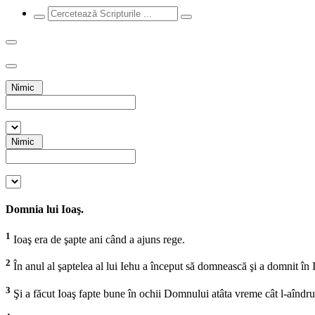
Nimic
Nimic
Domnia lui Ioaş.
1
Ioaş era de şapte ani când a ajuns rege.
2
În anul al şaptelea al lui Iehu a început să domnească şi a domnit în
3
Şi a făcut Ioaş fapte bune în ochii Domnului atâta vreme cât l-aîndru