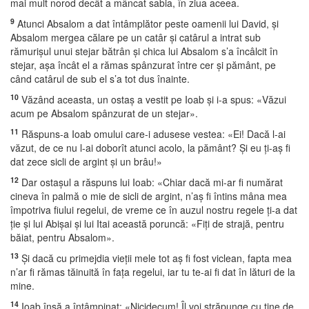
mai mult norod decât a mâncat sabia, în ziua aceea.
9
Atunci Absalom a dat întâmplător peste oamenii lui David, şi
Absalom mergea călare pe un catâr şi catârul a intrat sub
rămurişul unui stejar bătrân şi chica lui Absalom s’a încâlcit în
stejar, aşa încât el a rămas spânzurat între cer şi pământ, pe
când catârul de sub el s’a tot dus înainte.
10
Văzând aceasta, un ostaş a vestit pe Ioab şi i-a spus: «Văzui
acum pe Absalom spânzurat de un stejar».
11
Răspuns-a Ioab omului care-i adusese vestea: «Ei! Dacă l-ai
văzut, de ce nu l-ai doborît atunci acolo, la pământ? Şi eu ţi-aş fi
dat zece sicli de argint şi un brâu!»
12
Dar ostaşul a răspuns lui Ioab: «Chiar dacă mi-ar fi numărat
cineva în palmă o mie de sicli de argint, n’aş fi întins mâna mea
împotriva fiului regelui, de vreme ce în auzul nostru regele ţi-a dat
ţie şi lui Abişai şi lui Itai această poruncă: «Fiţi de strajă, pentru
băiat, pentru Absalom».
13
Şi dacă cu primejdia vieţii mele tot aş fi fost viclean, fapta mea
n’ar fi rămas tăinuită în faţa regelui, iar tu te-ai fi dat în lături de la
mine.
14
Ioab însă a întâmpinat: «Nicidecum! Îl voi străpunge cu tine de