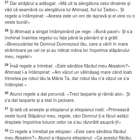
27
Dar străjărul a adăogat: «Mă uit la alergătura celui dinainte şi
văd că seamănă cu alergătura lui Ahimaaţ, fiul lui Ţadoc». Şi
regele a întâmpinat: «Acesta este un om de ispravă şi el vine cu o
veste bună!»
28
Şi Ahimaaţ a strigat întâmpinând pe rege: «Bună pace!» Şi s’a
închinat înaintea regelui cu faţa până la pământ şi a grăit:
«Binecuvântat fie Domnul Dumnezeul tău, care a vârît în mare
strâmtoare pe cei ce şi-au ridicat mâna lor împotriva stăpânului
meu, regele!»
29
Însă regele a întrebat: «Este sănătos flăcăul meu Absalom?»
Ahimaaţ l-a întâmpinat: «Am văzut un vălmăşag mare când Ioab
trimetea pe robul tău la Măria Ta, dar robul tău n’a văzut ce s’a
întâmplat.»
30
Atunci regele a dat poruncă: «Treci laoparte şi rămâi aici». Şi
s’a dat laoparte şi a stat în picioare.
31
Şi iată că soseşte şi etiopianul şi etiopianul rosti: «Primească
veste bună Stăpânul meu, regele, căci Domnul ţi-a făcut astăzi
dreptate împotriva tuturor celor ce s’au răzvrătit asupră-ţi!»
32
Ci regele a întrebat pe etiopian: «Este oare sănătos flăcăul
meu Absalom?» Atunci a răspuns etiopianul: «Ca acestui flăcău,