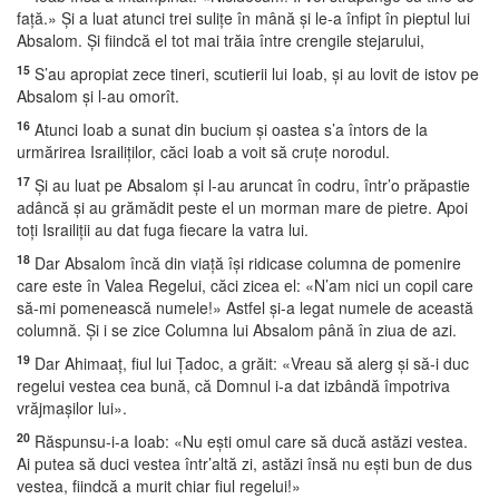
faţă.» Şi a luat atunci trei suliţe în mână şi le-a înfipt în pieptul lui
Absalom. Şi fiindcă el tot mai trăia între crengile stejarului,
15
S’au apropiat zece tineri, scutierii lui Ioab, şi au lovit de istov pe
Absalom şi l-au omorît.
16
Atunci Ioab a sunat din bucium şi oastea s’a întors de la
urmărirea Israiliţilor, căci Ioab a voit să cruţe norodul.
17
Şi au luat pe Absalom şi l-au aruncat în codru, într’o prăpastie
adâncă şi au grămădit peste el un morman mare de pietre. Apoi
toţi Israiliţii au dat fuga fiecare la vatra lui.
18
Dar Absalom încă din viaţă îşi ridicase columna de pomenire
care este în Valea Regelui, căci zicea el: «N’am nici un copil care
să-mi pomenească numele!» Astfel şi-a legat numele de această
columnă. Şi i se zice Columna lui Absalom până în ziua de azi.
19
Dar Ahimaaţ, fiul lui Ţadoc, a grăit: «Vreau să alerg şi să-i duc
regelui vestea cea bună, că Domnul i-a dat izbândă împotriva
vrăjmaşilor lui».
20
Răspunsu-i-a Ioab: «Nu eşti omul care să ducă astăzi vestea.
Ai putea să duci vestea într’altă zi, astăzi însă nu eşti bun de dus
vestea, fiindcă a murit chiar fiul regelui!»