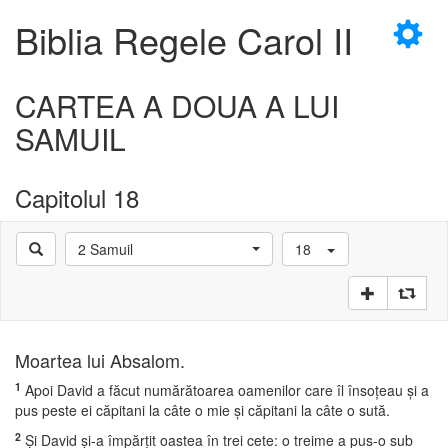
×
Biblia Regele Carol II
CARTEA A DOUA A LUI
SAMUIL
D
Capitolul 18
2 Samuil
18
D
Moartea lui Absalom.
1
Apoi David a făcut numărătoarea oamenilor care îl însoţeau şi a
pus peste ei căpitani la câte o mie şi căpitani la câte o sută.
2
Şi David şi-a împărţit oastea în trei cete: o treime a pus-o sub