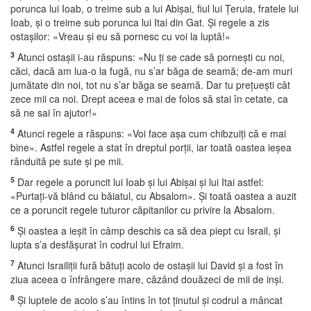
porunca lui Ioab, o treime sub a lui Abişai, fiul lui Ţeruia, fratele lui
Ioab, şi o treime sub porunca lui Itai din Gat. Şi regele a zis
ostaşilor: «Vreau şi eu să pornesc cu voi la luptă!»
3
Atunci ostaşii i-au răspuns: «Nu ţi se cade să porneşti cu noi,
căci, dacă am lua-o la fugă, nu s’ar băga de seamă; de-am muri
jumătate din noi, tot nu s’ar băga se seamă. Dar tu preţueşti cât
zece mii ca noi. Drept aceea e mai de folos să stai în cetate, ca
să ne sai în ajutor!»
4
Atunci regele a răspuns: «Voi face aşa cum chibzuiţi că e mai
bine». Astfel regele a stat în dreptul porţii, iar toată oastea ieşea
rânduită pe sute şi pe mii.
5
Dar regele a poruncit lui Ioab şi lui Abişai şi lui Itai astfel:
«Purtaţi-vă blând cu băiatul, cu Absalom». Şi toată oastea a auzit
ce a poruncit regele tuturor căpitanilor cu privire la Absalom.
6
Şi oastea a ieşit în câmp deschis ca să dea piept cu Israil, şi
lupta s’a desfăşurat în codrul lui Efraim.
7
Atunci Israiliţii fură bătuţi acolo de ostaşii lui David şi a fost în
ziua aceea o înfrângere mare, căzând douăzeci de mii de inşi.
8
Şi luptele de acolo s’au întins în tot ţinutul şi codrul a mâncat