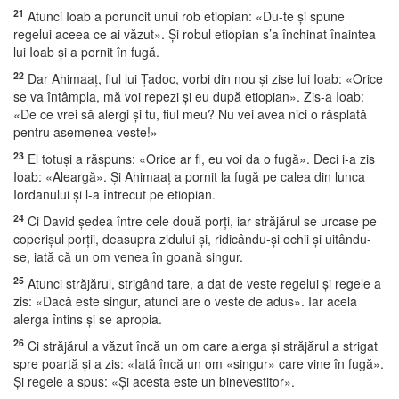
21
Atunci Ioab a poruncit unui rob etiopian: «Du-te şi spune
regelui aceea ce ai văzut». Şi robul etiopian s’a închinat înaintea
lui Ioab şi a pornit în fugă.
22
Dar Ahimaaţ, fiul lui Ţadoc, vorbi din nou şi zise lui Ioab: «Orice
se va întâmpla, mă voi repezi şi eu după etiopian». Zis-a Ioab:
«De ce vrei să alergi şi tu, fiul meu? Nu vei avea nici o răsplată
pentru asemenea veste!»
23
El totuşi a răspuns: «Orice ar fi, eu voi da o fugă». Deci i-a zis
Ioab: «Aleargă». Şi Ahimaaţ a pornit la fugă pe calea din lunca
Iordanului şi l-a întrecut pe etiopian.
24
Ci David şedea între cele două porţi, iar străjărul se urcase pe
coperişul porţii, deasupra zidului şi, ridicându-şi ochii şi uitându-
se, iată că un om venea în goană singur.
25
Atunci străjărul, strigând tare, a dat de veste regelui şi regele a
zis: «Dacă este singur, atunci are o veste de adus». Iar acela
alerga întins şi se apropia.
26
Ci străjărul a văzut încă un om care alerga şi străjărul a strigat
spre poartă şi a zis: «Iată încă un om «singur» care vine în fugă».
Şi regele a spus: «Şi acesta este un binevestitor».