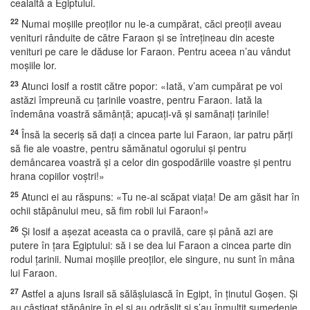
cealaltă a Egiptului.
22
Numai moşiile preoţilor nu le-a cumpărat, căci preoţii aveau
venituri rânduite de către Faraon şi se întreţineau din aceste
venituri pe care le dăduse lor Faraon. Pentru aceea n’au vândut
moşiile lor.
23
Atunci Iosif a rostit către popor: «Iată, v’am cumpărat pe voi
astăzi împreună cu ţarinile voastre, pentru Faraon. Iată la
îndemâna voastră sămânţă; apucaţi-vă şi samănaţi ţarinile!
24
Însă la seceriş să daţi a cincea parte lui Faraon, iar patru părţi
să fie ale voastre, pentru sămănatul ogorului şi pentru
demâncarea voastră şi a celor din gospodăriile voastre şi pentru
hrana copiilor voştri!»
25
Atunci ei au răspuns: «Tu ne-ai scăpat viaţa! De am găsit har în
ochii stăpânului meu, să fim robii lui Faraon!»
26
Şi Iosif a aşezat aceasta ca o pravilă, care şi până azi are
putere în ţara Egiptului: să i se dea lui Faraon a cincea parte din
rodul ţarinii. Numai moşiile preoţilor, ele singure, nu sunt în mâna
lui Faraon.
27
Astfel a ajuns Israil să sălăşluiască în Egipt, în ţinutul Goşen. Şi
au câştigat stăpânire în el şi au odrăslit şi s’au înmulţit sumedenie