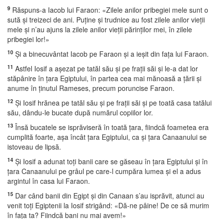
9
Răspuns-a Iacob lui Faraon: «Zilele anilor pribegiei mele sunt o
sută şi treizeci de ani. Puţine şi trudnice au fost zilele anilor vieţii
mele şi n’au ajuns la zilele anilor vieţii părinţilor mei, în zilele
pribegiei lor!»
10
Şi a binecuvântat Iacob pe Faraon şi a ieşit din faţa lui Faraon.
11
Astfel Iosif a aşezat pe tatăl său şi pe fraţii săi şi le-a dat lor
stăpânire în ţara Egiptului, în partea cea mai mănoasă a ţării şi
anume în ţinutul Rameses, precum poruncise Faraon.
12
Şi Iosif hrănea pe tatăl său şi pe fraţii săi şi pe toată casa tatălui
său, dându-le bucate după numărul copiilor lor.
13
Însă bucatele se isprăviseră în toată ţara, fiindcă foametea era
cumplită foarte, aşa încât ţara Egiptului, ca şi ţara Canaanului se
istoveau de lipsă.
14
Şi Iosif a adunat toţi banii care se găseau în ţara Egiptului şi în
ţara Canaanului pe grâul pe care-l cumpăra lumea şi el a adus
argintul în casa lui Faraon.
15
Dar când banii din Egipt şi din Canaan s’au isprăvit, atunci au
venit toţi Egiptenii la Iosif strigând: «Dă-ne pâine! De ce să murim
în faţa ta? Fiindcă bani nu mai avem!»