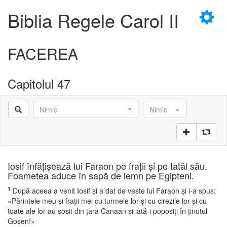
×
Biblia Regele Carol II
FACEREA
Capitolul 47
D
Nimic
Nimic
D
Iosif înfăţişează lui Faraon pe fraţii şi pe tatăl său.
Foametea aduce în sapă de lemn pe Egipteni.
1
După aceea a venit Iosif şi a dat de veste lui Faraon şi i-a spus:
«Părintele meu şi fraţii mei cu turmele lor şi cu cirezile lor şi cu
toate ale lor au sosit din ţara Canaan şi iată-i poposiţi în ţinutul
Goşen!»