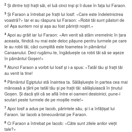
2
Şi dintre toţi fraţii săi, el luă cinci inşi şi îi duse în faţa lui Faraon.
3
Şi Faraon a întrebat pe fraţii lui Iosif: «Care este îndeletnicirea
voastră?» Iar ei au răspuns lui Faraon: «Robii tăi sunt păstori de
oi! Aşa suntem noi şi aşa au fost părinţii noştri.»
4
Apoi au grăit iar lui Faraon: «Am venit să stăm vremelnic în ţara
aceasta, fiindcă nu mai este deloc păşune pentru turmele pe care
le au robii tăi, căci cumplită este foametea în pământul
Canaanului. Deci rugămu-te, îngădueşte ca robii tăi să se aşeze
în pământul Goşen!»
5
Atunci Faraon a vorbit lui Iosif şi i-a spus: «Tatăl tău şi fraţii tăi
au venit la tine!
6
Pământul Egiptului stă înaintea ta. Sălăşlueşte în partea cea mai
mănoasă a ţării pe tatăl tău şi pe fraţii tăi: sălăşluiască în ţinutul
Goşen. Şi dacă ştii că se află între ei oameni destoinici, pune-i
scutari peste turmele de pe moşiile mele!»
7
Apoi Iosif a adus pe Iacob, părintele său, şi l-a înfăţişat lui
Faraon. Iar Iacob a binecuvântat pe Faraon.
8
Ci Faraon a întrebat pe Iacob: «Câte sunt zilele anilor vieţii
tale?»