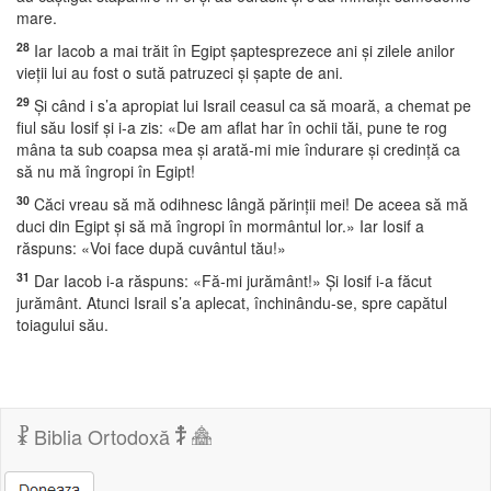
mare.
28
Iar Iacob a mai trăit în Egipt şaptesprezece ani şi zilele anilor
vieţii lui au fost o sută patruzeci şi şapte de ani.
29
Şi când i s’a apropiat lui Israil ceasul ca să moară, a chemat pe
fiul său Iosif şi i-a zis: «De am aflat har în ochii tăi, pune te rog
mâna ta sub coapsa mea şi arată-mi mie îndurare şi credinţă ca
să nu mă îngropi în Egipt!
30
Căci vreau să mă odihnesc lângă părinţii mei! De aceea să mă
duci din Egipt şi să mă îngropi în mormântul lor.» Iar Iosif a
răspuns: «Voi face după cuvântul tău!»
31
Dar Iacob i-a răspuns: «Fă-mi jurământ!» Şi Iosif i-a făcut
jurământ. Atunci Israil s’a aplecat, închinându-se, spre capătul
toiagului său.
Biblia Ortodoxă