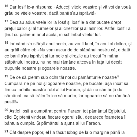
16
Dar Iosif le-a răspuns: «Aduceţi vitele voastre şi vă voi da vouă
grâu pe vitele voastre, dacă banii s’au isprăvit!»
17
Deci au adus vitele lor la Iosif şi Iosif le-a dat bucate drept
preţul cailor şi al turmelor şi al cirezilor şi al asinilor. Astfel Iosif i-a
ţinut cu pâine în anul acela, în schimbul vitelor lor.
18
Iar când s’a sfârşit anul acela, au venit la el, în anul al doilea, şi
au grăit către el: «Nu vom ascunde de stăpânul nostru că, o dată
ce banii s’au isprăvit şi turmele şi cirezile au trecut în mâna
stăpânului nostru, nu ne mai rămâne altceva în faţa lui decât
trupurile noastre şi ogoarele noastre.
19
De ce să pierim sub ochii tăi noi cu pământurile noastre?
Cumpără-ne pe noi şi ogoarele noastre, pe bucate, aşa încât să
fim cu ţarinile noastre robi ai lui Faraon, şi dă-ne sămânţă de
sămănat, ca să trăim în loc să murim, iar ogoarele să ne rămână
pustii!»
20
Astfel Iosif a cumpărat pentru Faraon tot pământul Egiptului,
căci Egiptenii vindeau fiecare ogorul său, deoarece foametea îi
bântuia cumplit. Şi pământul a ajuns al lui Faraon.
21
Cât despre popor, el l-a făcut iobag de la o margine până la