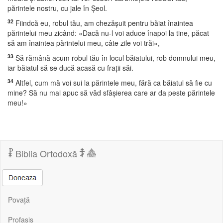
părintele nostru, cu jale în Şeol.
32
Fiindcă eu, robul tău, am chezăşuit pentru băiat înaintea
părintelui meu zicând: «Dacă nu-l voi aduce înapoi la tine, păcat
să am înaintea părintelui meu, câte zile voi trăi»,
33
Să rămână acum robul tău în locul băiatului, rob domnului meu,
iar băiatul să se ducă acasă cu fraţii săi.
34
Altfel, cum mă voi sui la părintele meu, fără ca băiatul să fie cu
mine? Să nu mai apuc să văd sfâşierea care ar da peste părintele
meu!»
Biblia Ortodoxă
Povață
Profasis