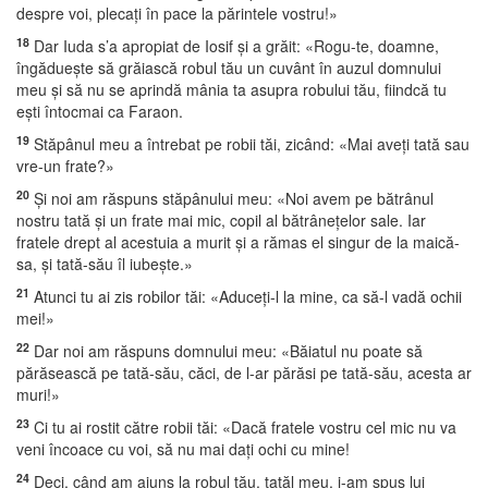
despre voi, plecaţi în pace la părintele vostru!»
18
Dar Iuda s’a apropiat de Iosif şi a grăit: «Rogu-te, doamne,
îngădueşte să grăiască robul tău un cuvânt în auzul domnului
meu şi să nu se aprindă mânia ta asupra robului tău, fiindcă tu
eşti întocmai ca Faraon.
19
Stăpânul meu a întrebat pe robii tăi, zicând: «Mai aveţi tată sau
vre-un frate?»
20
Şi noi am răspuns stăpânului meu: «Noi avem pe bătrânul
nostru tată şi un frate mai mic, copil al bătrâneţelor sale. Iar
fratele drept al acestuia a murit şi a rămas el singur de la maică-
sa, şi tată-său îl iubeşte.»
21
Atunci tu ai zis robilor tăi: «Aduceţi-l la mine, ca să-l vadă ochii
mei!»
22
Dar noi am răspuns domnului meu: «Băiatul nu poate să
părăsească pe tată-său, căci, de l-ar părăsi pe tată-său, acesta ar
muri!»
23
Ci tu ai rostit către robii tăi: «Dacă fratele vostru cel mic nu va
veni încoace cu voi, să nu mai daţi ochi cu mine!
24
Deci, când am ajuns la robul tău, tatăl meu, i-am spus lui