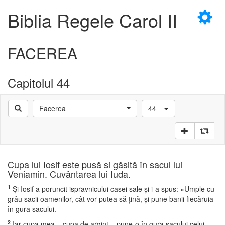
×
Biblia Regele Carol II
FACEREA
Capitolul 44
D
Facerea
44
D
Cupa lui Iosif este pusă si găsită în sacul lui
Veniamin. Cuvântarea lui Iuda.
1
Şi Iosif a poruncit ispravnicului casei sale şi i-a spus: «Umple cu
grâu sacii oamenilor, cât vor putea să ţină, şi pune banii fiecăruia
în gura sacului.
2
Iar cupa mea – cupa de argint – pune-o în gura sacului celui