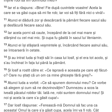
înşine robi să fim domnului meu!»
10
Iar el a răspuns: «Bine! Fie după cuvintele voastre! Acela la
care se va găsi cupa să-mi fie rob; iar voi să fiţi fără nici o vină!»
11
Atunci ei dădură zor şi descărcară la pământ fiecare sacul său
şi desfăcură fiecare sacul său.
12
Iar acela porni să caute, începând de la cel mai mare şi
sfârşind cu cel mai mic. Şi cupa fu găsită în sacul lui Veniamin.
13
Atunci ei îşi sfâşiară veşmintele şi, încărcând fiecare asinul său,
se întoarseră în cetate.
14
Şi au intrat Iuda şi fraţii săi în casa lui Iosif, şi el era tot acolo, şi
s’au închinat în faţa lui până la pământ.
15
Şi Iosif a rostit către ei: «Ce ispravă e aceasta pe care aţi făcut-
o? Oare nu ştiaţi că un om ca mine ghiceşte fără greş?»
16
Atunci Iuda a vorbit: «Ce să spunem domnului meu? Ce vorbe
să alegem şi cum să ne dezvinovăţim? Dumnezeu a scos la
iveală păcatul robilor tăi. Iată-ne, robi suntem domnului meu! Şi
noi şi acela la care s’a găsit cupa!»
17
Dar Iosif răspunse: «Ferească-mă Domnul să fac una ca
aceasta! Omul la care s’a găsit cupa, acela îmi va fi rob. Cât