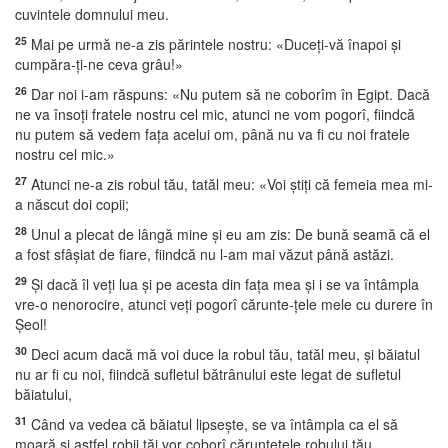
cuvintele domnului meu.
25
Mai pe urmă ne-a zis părintele nostru: «Duceţi-vă înapoi şi
cumpăra-ţi-ne ceva grâu!»
26
Dar noi i-am răspuns: «Nu putem să ne coborîm în Egipt. Dacă
ne va însoţi fratele nostru cel mic, atunci ne vom pogorî, fiindcă
nu putem să vedem faţa acelui om, până nu va fi cu noi fratele
nostru cel mic.»
27
Atunci ne-a zis robul tău, tatăl meu: «Voi ştiţi că femeia mea mi-
a născut doi copii;
28
Unul a plecat de lângă mine şi eu am zis: De bună seamă că el
a fost sfâşiat de fiare, fiindcă nu l-am mai văzut până astăzi.
29
Şi dacă îl veţi lua şi pe acesta din faţa mea şi i se va întâmpla
vre-o nenorocire, atunci veţi pogorî cărunte-ţele mele cu durere în
Şeol!
30
Deci acum dacă mă voi duce la robul tău, tatăl meu, şi băiatul
nu ar fi cu noi, fiindcă sufletul bătrânului este legat de sufletul
băiatului,
31
Când va vedea că băiatul lipseşte, se va întâmpla ca el să
moară şi astfel robii tăi vor coborî cărunteţele robului tău,