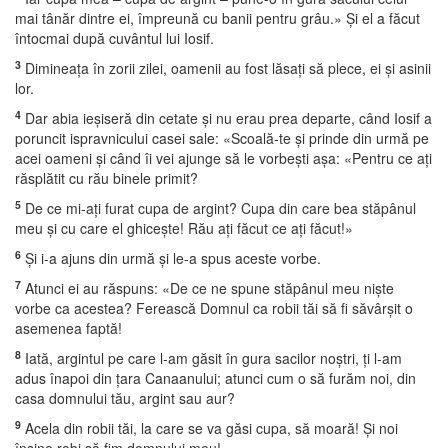
mai tânăr dintre ei, împreună cu banii pentru grâu.» Şi el a făcut
întocmai după cuvântul lui Iosif.
3
Dimineaţa în zorii zilei, oamenii au fost lăsaţi să plece, ei şi asinii
lor.
4
Dar abia ieşiseră din cetate şi nu erau prea departe, când Iosif a
poruncit ispravnicului casei sale: «Scoală-te şi prinde din urmă pe
acei oameni şi când îi vei ajunge să le vorbeşti aşa: «Pentru ce aţi
răsplătit cu rău binele primit?
5
De ce mi-aţi furat cupa de argint? Cupa din care bea stăpânul
meu şi cu care el ghiceşte! Rău aţi făcut ce aţi făcut!»
6
Şi i-a ajuns din urmă şi le-a spus aceste vorbe.
7
Atunci ei au răspuns: «De ce ne spune stăpânul meu nişte
vorbe ca acestea? Ferească Domnul ca robii tăi să fi săvârşit o
asemenea faptă!
8
Iată, argintul pe care l-am găsit în gura sacilor noştri, ţi l-am
adus înapoi din ţara Canaanului; atunci cum o să furăm noi, din
casa domnului tău, argint sau aur?
9
Acela din robii tăi, la care se va găsi cupa, să moară! Şi noi