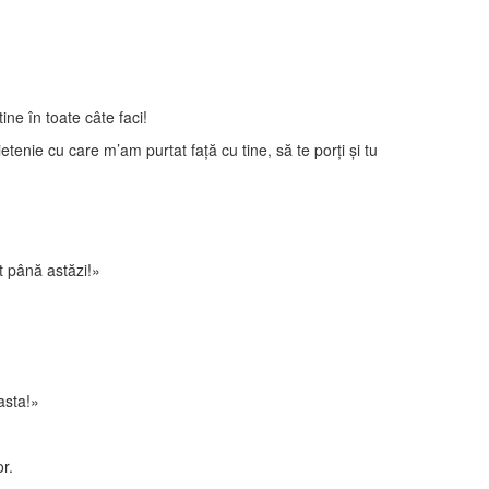
ne în toate câte faci!
tenie cu care m’am purtat faţă cu tine, să te porţi şi tu
t până astăzi!»
asta!»
r.