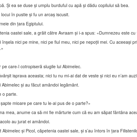
ă. Şi ea se duse şi umplu burduful cu apă şi dădu copilului să bea.
ocui în pustie şi fu un arcaş iscusit.
emeie din ţara Egiptului.
ia oastei sale, a grăit către Avraam şi i-a spus: «Dumnezeu este cu ti
ela nici pe mine, nici pe fiul meu, nici pe nepoţii mei. Cu aceeaşi prie
.»
pe care-l cotropiseră slugile lui Abimelec.
rşit isprava aceasta; nici tu nu mi-ai dat de veste şi nici eu n’am auzi
lui Abimelec şi au făcut amândoi legământ.
 o parte.
 şapte mioare pe care tu le-ai pus de o parte?»
âna mea, anume ca să-mi fie mărturie cum că eu am săpat fântâna ace
acolo au jurat ei amândoi.
imelec şi Picol, căpetenia oastei sale, şi s’au întors în ţara Filistenilo