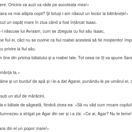
cere. Oricine va auzi va râde pe socoteala mea!»
ara va mai alăpta copii? Şi totuşi i-am născut un fecior la bătrâneţe!»
ăcut un ospăţ mare în ziua când a fost înţărcat Isaac.
i-l născuse lui Avraam, cum se zbeguia cu fiul său Isaac,
 fiul ei, căci nu se cuvine ca fiul roabei acesteia să fie moştenitor îm
 privire la fiul său.
ine din pricina băiatului şi a roabei tale. Tot ceea ce îţi va spune Sara
sămânţa ta.»
ne şi un burduf de apă şi i le-a dat Agarei, punându-le pe umărul ei, o da
 sub un stuf de mărăcini,
 la o bătaie de săgeată, fiindcă zicea ea: «Să nu văd cum moare copilul!» 
 Dumnezeu a strigat pe Agar din cer şi i-a zis: «Ce ai, Agar? Nu te tem
 face din el un popor mare!»