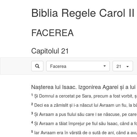
Biblia Regele Carol II
FACEREA
Capitolul 21
Facerea
21
Naşterea lui Isaac. Izgonirea Agarei şi a l
1
Şi Domnul a cercetat pe Sara, precum a fost vorbit, şi
2
Deci ea a zămislit şi i-a născut lui Avraam un fiu, la
3
Şi Avraam a pus fiului său care i se născuse, pe care
4
Şi Avraam a tăiat împrejur pe fiul său Isaac, când a f
5
Iar Avraam era în vârstă de o sută de ani, când a avut