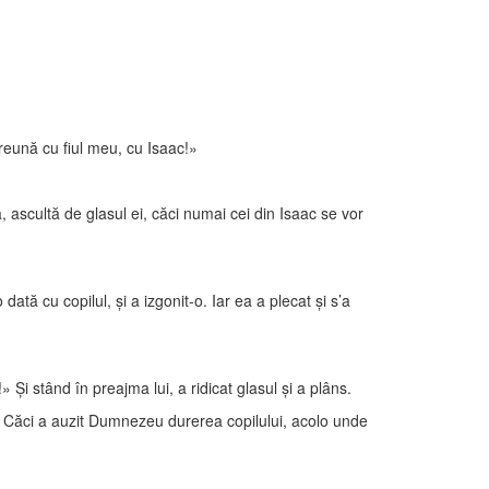
preună cu fiul meu, cu Isaac!»
, ascultă de glasul ei, căci numai cei din Isaac se vor
tă cu copilul, şi a izgonit-o. Iar ea a plecat şi s’a
Şi stând în preajma lui, a ridicat glasul şi a plâns.
e! Căci a auzit Dumnezeu durerea copilului, acolo unde