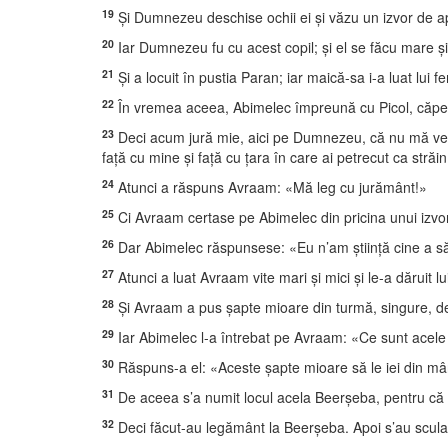
19
Şi Dumnezeu deschise ochii ei şi văzu un izvor de ap
20
Iar Dumnezeu fu cu acest copil; şi el se făcu mare şi l
21
Şi a locuit în pustia Paran; iar maică-sa i-a luat lui f
22
În vremea aceea, Abimelec împreună cu Picol, căpeten
23
Deci acum jură mie, aici pe Dumnezeu, că nu mă vei înş
faţă cu mine şi faţă cu ţara în care ai petrecut ca străin
24
Atunci a răspuns Avraam: «Mă leg cu jurământ!»
25
Ci Avraam certase pe Abimelec din pricina unui izvor 
26
Dar Abimelec răspunsese: «Eu n’am ştiinţă cine a săvâ
27
Atunci a luat Avraam vite mari şi mici şi le-a dăruit 
28
Şi Avraam a pus şapte mioare din turmă, singure, de
29
Iar Abimelec l-a întrebat pe Avraam: «Ce sunt acele
30
Răspuns-a el: «Aceste şapte mioare să le iei din m
31
De aceea s’a numit locul acela Beerşeba, pentru că 
32
Deci făcut-au legământ la Beerşeba. Apoi s’au sculat Ab