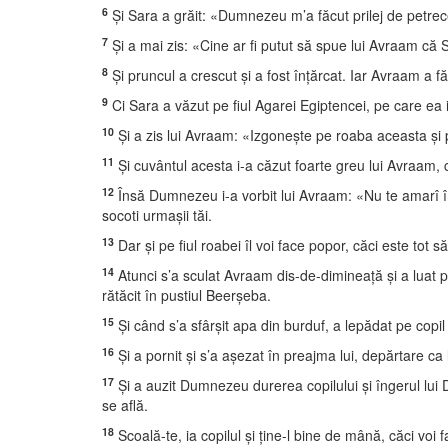
6
Şi Sara a grăit: «Dumnezeu m’a făcut prilej de petre
7
Şi a mai zis: «Cine ar fi putut să spue lui Avraam că S
8
Şi pruncul a crescut şi a fost înţărcat. Iar Avraam a f
9
Ci Sara a văzut pe fiul Agarei Egiptencei, pe care ea 
10
Şi a zis lui Avraam: «Izgoneşte pe roaba aceasta şi pe
11
Şi cuvântul acesta i-a căzut foarte greu lui Avraam, cu
12
Însă Dumnezeu i-a vorbit lui Avraam: «Nu te amarî în t
socoti urmaşii tăi.
13
Dar şi pe fiul roabei îl voi face popor, căci este tot 
14
Atunci s’a sculat Avraam dis-de-dimineaţă şi a luat pâi
rătăcit în pustiul Beerşeba.
15
Şi când s’a sfârşit apa din burduf, a lepădat pe copil
16
Şi a pornit şi s’a aşezat în preajma lui, depărtare ca
17
Şi a auzit Dumnezeu durerea copilului şi îngerul lui
se află.
18
Scoală-te, ia copilul şi ţine-l bine de mână, căci voi