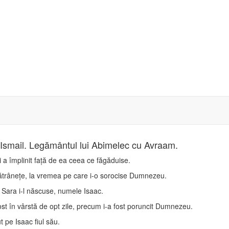
ui Ismail. Legământul lui Abimelec cu Avraam.
 a împlinit faţă de ea ceea ce făgăduise.
 bătrâneţe, la vremea pe care i-o sorocise Dumnezeu.
 Sara i-l născuse, numele Isaac.
ost în vârstă de opt zile, precum i-a fost poruncit Dumnezeu.
 pe Isaac fiul său.