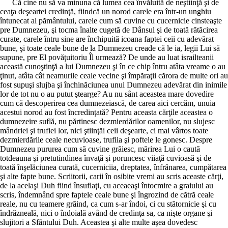
Că cine nu să va minuna că lumea cea învăluită de neştiinţă şi de
ceaţa deşeartei credinţă, fiindcă un norod carele era într-un unghiu
întunecat al pământului, carele cum să cuvine cu cucernicie cinsteaşte
pre Dumnezeu, şi tocma înalte cugetă de Dânsul şi de toată rătăcirea
curate, carele întru sine are închipuită icoana faptei ceii cu adevărat
bune, şi toate ceale bune de la Dumnezeu creade că le ia, legii Lui să
supune, pre El povăţuitoriu Îl urmează? De unde au luat israilteanii
această cunoştinţă a lui Dumnezeu şi în ce chip întru atâta vreame o au
ţinut, atâta cât neamurile ceale vecine şi împăraţii cărora de multe ori au
fost supuşi slujba şi închinăciunea unui Dumnezeu adevărat din inimile
lor de tot nu o au putut ştearge? Au nu sânt aceastea mare dovedire
cum că descoperirea cea dumnezeiască, de carea aici cercăm, unuia
acestui norod au fost încredinţată? Pentru aceasta cărţile aceastea o
dumnezeire suflă, nu părtinesc dezmierdărilor oamenilor, nu slujesc
mândriei şi trufiei lor, nici ştiinţăi ceii deşearte, ci mai vârtos toate
dezmierdările ceale necuvioase, trufiia şi poftele le gonesc. Despre
Dumnezeu pururea cum să cuvine grăiesc, mărirea Lui o caută
totdeauna şi pretutindinea învaţă şi poruncesc viiaţă cuvioasă şi de
toată înşelăciunea curată, cucerniciia, dreptatea, înfrânarea, cumpătarea
şi alte fapte bune. Scriitorii, carii în osibite vremi au scris aceaste cărţi,
de la acelaşi Duh fiind însuflaţi, cu aceaeaşi întocmire a graiului au
scris, îndemnând spre faptele ceale bune şi îngrozind de cătră ceale
reale, nu cu teamere grăind, ca cum s-ar îndoi, ci cu stătornicie şi cu
îndrăzneală, nici o îndoială având de credinţa sa, ca nişte organe şi
slujitori a Sfântului Duh. Aceastea şi alte multe aşea dovedesc