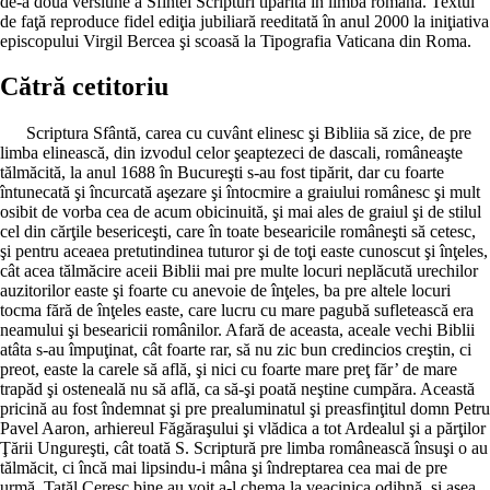
de-a doua versiune a Sfintei Scripturi tipărită în limba română. Textul
de faţă reproduce fidel ediţia jubiliară reeditată în anul 2000 la iniţiativa
episcopului Virgil Bercea şi scoasă la Tipografia Vaticana din Roma.
Cătră cetitoriu
Scriptura Sfântă, carea cu cuvânt elinesc şi Bibliia să zice, de pre
limba elinească, din izvodul celor şeaptezeci de dascali, româneaşte
tălmăcită, la anul 1688 în Bucureşti s-au fost tipărit, dar cu foarte
întunecată şi încurcată aşezare şi întocmire a graiului românesc şi mult
osibit de vorba cea de acum obicinuită, şi mai ales de graiul şi de stilul
cel din cărţile besericeşti, care în toate besearicile româneşti să cetesc,
şi pentru aceaea pretutindinea tuturor şi de toţi easte cunoscut şi înţeles,
cât acea tălmăcire aceii Biblii mai pre multe locuri neplăcută urechilor
auzitorilor easte şi foarte cu anevoie de înţeles, ba pre altele locuri
tocma fără de înţeles easte, care lucru cu mare pagubă sufletească era
neamului şi besearicii românilor. Afară de aceasta, aceale vechi Biblii
atâta s-au împuţinat, cât foarte rar, să nu zic bun credincios creştin, ci
preot, easte la carele să află, şi nici cu foarte mare preţ făr’ de mare
trapăd şi osteneală nu să află, ca să-şi poată neştine cumpăra. Această
pricină au fost îndemnat şi pre prealuminatul şi preasfinţitul domn Petru
Pavel Aaron, arhiereul Făgăraşului şi vlădica a tot Ardealul şi a părţilor
Ţării Ungureşti, cât toată S. Scriptură pre limba românească însuşi o au
tălmăcit, ci încă mai lipsindu-i mâna şi îndreptarea cea mai de pre
urmă, Tatăl Ceresc bine au voit a-l chema la veacinica odihnă, şi aşea