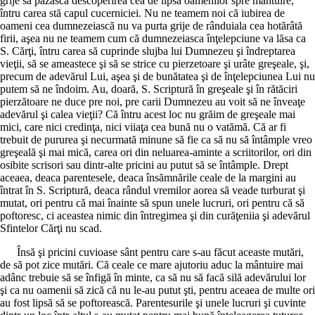
grije să păzască descoperirea cea de lipsă oamenilor spre mântuire,
întru carea stă capul cucerniciei. Nu ne teamem noi că iubirea de
oameni cea dumnezeiască nu va purta grije de rânduiala cea hotărâtă
firii, aşea nu ne teamem cum că dumnezeiasca înţelepciune va lăsa ca
S. Cărţi, întru carea să cuprinde slujba lui Dumnezeu şi îndreptarea
vieţii, să se ameastece şi să se strice cu pierzetoare şi urâte greşeale, şi,
precum de adevărul Lui, aşea şi de bunătatea şi de înţelepciunea Lui nu
putem să ne îndoim. Au, doară, S. Scriptură în greşeale şi în rătăciri
pierzătoare ne duce pre noi, pre carii Dumnezeu au voit să ne înveaţe
adevărul şi calea vieţii? Că întru acest loc nu grăim de greşeale mai
mici, care nici credinţa, nici viiaţa cea bună nu o vatămă. Că ar fi
trebuit de pururea şi necurmată minune să fie ca să nu să întâmple vreo
greşeală şi mai mică, carea ori din neluarea-aminte a scriitorilor, ori din
osibite scrisori sau dintr-alte pricini au putut să se întâmple. Drept
aceaea, deaca parentesele, deaca însămnările ceale de la margini au
întrat în S. Scriptură, deaca rândul vremilor aorea să veade turburat şi
mutat, ori pentru că mai înainte să spun unele lucruri, ori pentru că să
poftoresc, ci aceastea nimic din întregimea şi din curăţeniia şi adevărul
Sfintelor Cărţi nu scad.
Însă şi pricini cuvioase sânt pentru care s-au făcut aceaste mutări,
de să pot zice mutări. Că ceale ce mare ajutoriu aduc la mântuire mai
adânc trebuie să se înfigă în minte, ca să nu să facă silă adevărului lor
şi ca nu oamenii să zică că nu le-au putut şti, pentru aceaea de multe ori
au fost lipsă să se poftorească. Parentesurile şi unele lucruri şi cuvinte