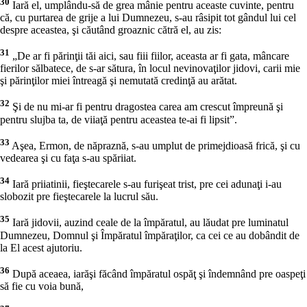
30
Iară el, umplându-să de grea mânie pentru aceaste cuvinte, pentru
că, cu purtarea de grije a lui Dumnezeu, s-au râsipit tot gândul lui cel
despre aceastea, şi căutând groaznic cătră el, au zis:
31
„De ar fi părinţii tăi aici, sau fiii fiilor, aceasta ar fi gata, mâncare
fierilor sălbatece, de s-ar sătura, în locul nevinovaţilor jidovi, carii mie
şi părinţilor miei întreagă şi nemutată credinţă au arătat.
32
Şi de nu mi-ar fi pentru dragostea carea am crescut împreună şi
pentru slujba ta, de viiaţă pentru aceastea te-ai fi lipsit”.
33
Aşea, Ermon, de năpraznă, s-au umplut de primejdioasă frică, şi cu
vedearea şi cu faţa s-au spăriiat.
34
Iară priiatinii, fieştecarele s-au furişeat trist, pre cei adunaţi i-au
slobozit pre fieştecarele la lucrul său.
35
Iară jidovii, auzind ceale de la împăratul, au lăudat pre luminatul
Dumnezeu, Domnul şi Împăratul împăraţilor, ca cei ce au dobândit de
la El acest ajutoriu.
36
După aceaea, iarăşi făcând împăratul ospăţ şi îndemnând pre oaspeţi
să fie cu voia bună,