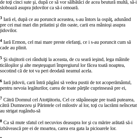
de toţi cinci sute şi, după ce să vor sălbătăci de acea beutură multă, să-i
sloboază asupra jidovilor ca să-i omoară.
3
Iară el, după ce au poruncit aceastea, s-au întors la ospăţ, adunând
pre cei mai mari din priiatini şi din oaste, carii era mânioşi asupra
jidovilor.
4
Iară Ermon, cel mai mare preste elefanţi, ce i s-au poruncit cum să
cade au plinit.
5
Şi slujitorii cei rânduiţi la aceasta, de cu seară ieşind, lega mâinile
ticăloşilor şi alte meşteşuguri împregiurul lor făcea toată noaptea,
socotind că de tot va peri deodată neamul acela.
6
Iară jidovii, carii întră păgâni să vedea pustii de tot acoperământul,
pentru nevoia legăturilor, carea de toate părţile cuprinseasă pre ei,
7
Cătră Domnul cel Atotţiitoriu, Cel ce stăpâneaşte pre toată putearea,
cătră Dumnezeu şi Părintele cel milostiv al lor, toţi cu lacrămi neîncetat
au strigat rugându-să
8
Ca să mute sfatul cel necuvios deasupra lor şi cu mărire arătată să-i
izbăvească pre ei de moartea, carea era gata la picioarele lor.