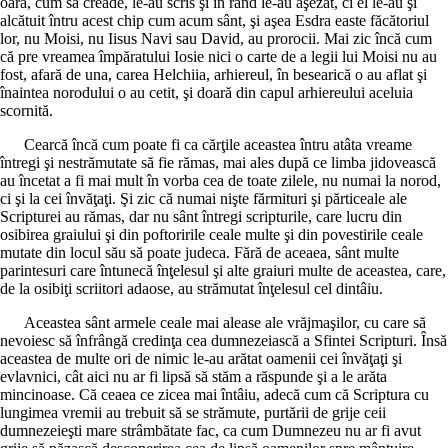
oară, cum să creade, le-au scris şi în rând le-au aşezat, ci el le-au şi
alcătuit întru acest chip cum acum sânt, şi aşea Esdra easte făcătoriul
lor, nu Moisi, nu Iisus Navi sau David, au prorocii. Mai zic încă cum
că pre vreamea împăratului Iosie nici o carte de a legii lui Moisi nu au
fost, afară de una, carea Helchiia, arhiereul, în besearică o au aflat şi
înaintea norodului o au cetit, şi doară din capul arhiereului aceluia
scornită.
Cearcă încă cum poate fi ca cărţile aceastea întru atâta vreame
întregi şi nestrămutate să fie rămas, mai ales după ce limba jidovească
au încetat a fi mai mult în vorba cea de toate zilele, nu numai la norod,
ci şi la cei învăţaţi. Şi zic că numai nişte fărmituri şi părticeale ale
Scripturei au rămas, dar nu sânt întregi scripturile, care lucru din
osibirea graiului şi din poftoririle ceale multe şi din povestirile ceale
mutate din locul său să poate judeca. Fără de aceaea, sânt multe
parintesuri care întunecă înţelesul şi alte graiuri multe de aceastea, care,
de la osibiţi scriitori adaose, au strămutat înţelesul cel dintâiu.
Aceastea sânt armele ceale mai alease ale vrăjmaşilor, cu care să
nevoiesc să înfrângă credinţa cea dumnezeiască a Sfintei Scripturi. Însă
aceastea de multe ori de nimic le-au arătat oamenii cei învăţaţi şi
evlavnici, cât aici nu ar fi lipsă să stăm a răspunde şi a le arăta
mincinoase. Că ceaea ce zicea mai întâiu, adecă cum că Scriptura cu
lungimea vremii au trebuit să se strămute, purtării de grije ceii
dumnezeieşti mare strâmbătate fac, ca cum Dumnezeu nu ar fi avut