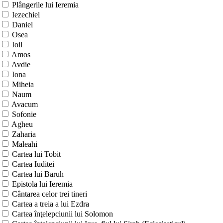
Plângerile lui Ieremia
Iezechiel
Daniel
Osea
Ioil
Amos
Avdie
Iona
Miheia
Naum
Avacum
Sofonie
Agheu
Zaharia
Maleahi
Cartea lui Tobit
Cartea Iuditei
Cartea lui Baruh
Epistola lui Ieremia
Cântarea celor trei tineri
Cartea a treia a lui Ezdra
Cartea înţelepciunii lui Solomon