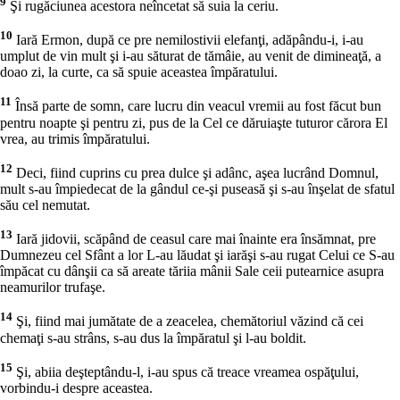
9
Şi rugăciunea acestora neîncetat să suia la ceriu.
10
Iară Ermon, după ce pre nemilostivii elefanţi, adăpându-i, i-au
umplut de vin mult şi i-au săturat de tămâie, au venit de dimineaţă, a
doao zi, la curte, ca să spuie aceastea împăratului.
11
Însă parte de somn, care lucru din veacul vremii au fost făcut bun
pentru noapte şi pentru zi, pus de la Cel ce dăruiaşte tuturor cărora El
vrea, au trimis împăratului.
12
Deci, fiind cuprins cu prea dulce şi adânc, aşea lucrând Domnul,
mult s-au împiedecat de la gândul ce-şi puseasă şi s-au înşelat de sfatul
său cel nemutat.
13
Iară jidovii, scăpând de ceasul care mai înainte era însămnat, pre
Dumnezeu cel Sfânt a lor L-au lăudat şi iarăşi s-au rugat Celui ce S-au
împăcat cu dânşii ca să areate tăriia mânii Sale ceii putearnice asupra
neamurilor trufaşe.
14
Şi, fiind mai jumătate de a zeacelea, chemătoriul văzind că cei
chemaţi s-au strâns, s-au dus la împăratul şi l-au boldit.
15
Şi, abiia deşteptându-l, i-au spus că treace vreamea ospăţului,
vorbindu-i despre aceastea.