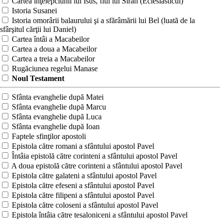
Cartea înţelepciunii lui Isus, fiul lui Sirah (Eclesiasticul)
Istoria Susanei
Istoria omorârii balaurului şi a sfărâmării lui Bel (luată de la
sfârşitul cărţii lui Daniel)
Cartea întâi a Macabeilor
Cartea a doua a Macabeilor
Cartea a treia a Macabeilor
Rugăciunea regelui Manase
Noul Testament
Sfânta evanghelie după Matei
Sfânta evanghelie după Marcu
Sfânta evanghelie după Luca
Sfânta evanghelie după Ioan
Faptele sfinţilor apostoli
Epistola către romani a sfântului apostol Pavel
Întâia epistolă către corinteni a sfântului apostol Pavel
A doua epistolă către corinteni a sfântului apostol Pavel
Epistola către galateni a sfântului apostol Pavel
Epistola către efeseni a sfântului apostol Pavel
Epistola către filipeni a sfântului apostol Pavel
Epistola către coloseni a sfântului apostol Pavel
Epistola întâia către tesaloniceni a sfântului apostol Pavel