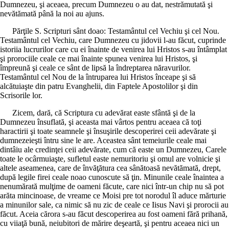
Dumnezeu, şi aceaea, precum Dumnezeu o au dat, nestrămutată şi
nevătămată până la noi au ajuns.
Părţile S. Scripturi sânt doao: Testamântul cel Vechiu şi cel Nou.
Testamântul cel Vechiu, care Dumnezeu cu jidovii l-au făcut, cuprinde
istoriia lucrurilor care cu ei înainte de venirea lui Hristos s-au întâmplat
şi prorociile ceale ce mai înainte spunea venirea lui Hristos, şi
împreună şi ceale ce sânt de lipsă la îndreptarea năravurilor.
Testamântul cel Nou de la întruparea lui Hristos înceape şi să
alcătuiaşte din patru Evanghelii, din Faptele Apostolilor şi din
Scrisorile lor.
Zicem, dară, că Scriptura cu adevărat easte sfântă şi de la
Dumnezeu însuflată, şi aceasta mai vârtos pentru aceaea că toţi
haractirii şi toate seamnele şi însuşirile descoperirei ceii adevărate şi
dumnezeieşti întru sine le are. Aceastea sânt temeiurile ceale mai
dintâiu ale credinţei ceii adevărate, cum că easte un Dumnezeu, Carele
toate le ocârmuiaşte, sufletul easte nemuritoriu şi omul are volnicie şi
altele aseamenea, care de învăţătura cea sânătoasă nevătămată, drept,
după legile firei ceale noao cunoscute să ţin. Minunile ceale înaintea a
nenumărată mulţime de oameni făcute, care nici într-un chip nu să pot
arăta mincinoase, de vreame ce Moisi pre tot norodul îl aduce mărturie
a minunilor sale, ca nimic să nu zic de ceale ce Iisus Navi şi prorocii au
făcut. Aceia cărora s-au făcut descoperirea au fost oameni fără prihană,
cu viiaţă bună, neiubitori de mărire deşeartă, şi pentru aceaea nici un