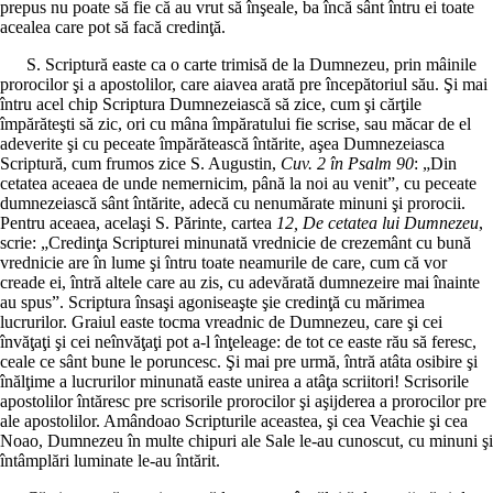
prepus nu poate să fie că au vrut să înşeale, ba încă sânt întru ei toate
acealea care pot să facă credinţă.
S. Scriptură easte ca o carte trimisă de la Dumnezeu, prin mâinile
prorocilor şi a apostolilor, care aiavea arată pre începătoriul său. Şi mai
întru acel chip Scriptura Dumnezeiască să zice, cum şi cărţile
împărăteşti să zic, ori cu mâna împăratului fie scrise, sau măcar de el
adeverite şi cu peceate împărătească întărite, aşea Dumnezeiasca
Scriptură, cum frumos zice S. Augustin,
Cuv. 2 în Psalm 90
: „Din
cetatea aceaea de unde nemernicim, până la noi au venit”, cu peceate
dumnezeiască sânt întărite, adecă cu nenumărate minuni şi prorocii.
Pentru aceaea, acelaşi S. Părinte, cartea
12, De cetatea lui Dumnezeu
,
scrie: „Credinţa Scripturei minunată vrednicie de crezemânt cu bună
vrednicie are în lume şi întru toate neamurile de care, cum că vor
creade ei, întră altele care au zis, cu adevărată dumnezeire mai înainte
au spus”. Scriptura însaşi agoniseaşte şie credinţă cu mărimea
lucrurilor. Graiul easte tocma vreadnic de Dumnezeu, care şi cei
învăţaţi şi cei neînvăţaţi pot a-l înţeleage: de tot ce easte rău să feresc,
ceale ce sânt bune le poruncesc. Şi mai pre urmă, întră atâta osibire şi
înălţime a lucrurilor minunată easte unirea a atâţa scriitori! Scrisorile
apostolilor întăresc pre scrisorile prorocilor şi aşijderea a prorocilor pre
ale apostolilor. Amândoao Scripturile aceastea, şi cea Veachie şi cea
Noao, Dumnezeu în multe chipuri ale Sale le-au cunoscut, cu minuni şi
întâmplări luminate le-au întărit.