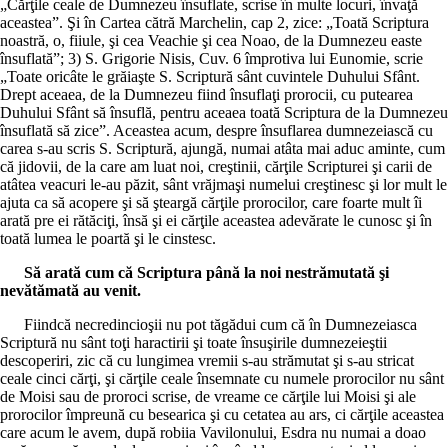
„Cărţile ceale de Dumnezeu însuflate, scrise în multe locuri, învaţă
aceastea”. Şi în Cartea cătră Marchelin, cap 2, zice: „Toată Scriptura
noastră, o, fiiule, şi cea Veachie şi cea Noao, de la Dumnezeu easte
însuflată”; 3) S. Grigorie Nisis, Cuv. 6 împrotiva lui Eunomie, scrie
„Toate oricâte le grăiaşte S. Scriptură sânt cuvintele Duhului Sfânt.
Drept aceaea, de la Dumnezeu fiind însuflaţi prorocii, cu putearea
Duhului Sfânt să însuflă, pentru aceaea toată Scriptura de la Dumnezeu
însuflată să zice”. Aceastea acum, despre însuflarea dumnezeiască cu
carea s-au scris S. Scriptură, ajungă, numai atâta mai aduc aminte, cum
că jidovii, de la care am luat noi, creştinii, cărţile Scripturei şi carii de
atâtea veacuri le-au păzit, sânt vrăjmaşi numelui creştinesc şi lor mult le
ajuta ca să acopere şi să şteargă cărţile prorocilor, care foarte mult îi
arată pre ei rătăciţi, însă şi ei cărţile aceastea adevărate le cunosc şi în
toată lumea le poartă şi le cinstesc.
Să arată cum că Scriptura până la noi nestrămutată şi
nevătămată au venit.
Fiindcă necredincioşii nu pot tăgădui cum că în Dumnezeiasca
Scriptură nu sânt toţi haractirii şi toate însuşirile dumnezeieştii
descoperiri, zic că cu lungimea vremii s-au strămutat şi s-au stricat
ceale cinci cărţi, şi cărţile ceale însemnate cu numele prorocilor nu sânt
de Moisi sau de proroci scrise, de vreame ce cărţile lui Moisi şi ale
prorocilor împreună cu besearica şi cu cetatea au ars, ci cărţile aceastea
care acum le avem, după robiia Vavilonului, Esdra nu numai a doao