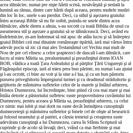
acea tălmăcire, numai pre nişte hârtii scrisă, nesăvârşită şi nedată la
lumină au rămas, dintre care hârtii după aceaea, pentru multele mutări
din loc în loc, unele s-au pierdut. Deci, ca stilul şi aşezarea graiului
întru aceaeaşi Biblie să nu fie osibit, puindu-se unele dintru acea
tălmăcire, altele dintru a altuia, s-au socotit ca toată Bibliia de unul cu
aseamenea stil şi aşezare a graiului să se tălmăcească. Deci, având eu
îndeletnicire, m-am îndemnat să mă apuc de atâta lucru şi să îndreptez
graiul Bibliei ceii mai dinainte româneaşte tipărită, iară mai vârtos întru
adevăr pociu să zic că mai ales Testamântul cel Vechiu mai mult de
Nou de pre cel elinesc a celor şeaptezeci de dascali l-am tălmăcit, care
lucru al mieu Măriia sa, prealuminatul şi preasfinţitul domn IOAN
BOB, vlădica a toată Ţara Ardealului şi al părţilor Ţării Ungureşti şi al
Făgăraşului episcop, iară al mieu prea bun părinte, nu numai l-au ajutat
şi l-au ocrotit, ci bine au voit şi la sine a-l lua, şi ca un bun păstoriu
pururea priveghitoriu împregiurul turmei şi cu deadinsul străduitoriu şi
grijitoriu de mântuirea sufletelor celor de la marele şi întâiul arhiereu,
Hristos Dumnezeu, lui încredinţate, bine ştiind că cea mai mare şi mai
întâia detorie a păstoriului sufletesc easte propoveduirea cuvântului lui
Dumnezeu, pentru aceaea şi Măriia sa, preasfinţitul arhiereu, ca celui
ce nimic mai iubit şi mai dorit nu easte decât înmulţirea cunoştinţăi
dumnezeieşti şi mântuirea sufletelor şi binele cel de obşte al besearicii
şi folosul neamului şi al patriei, a căruia temeiul şi creaşterea easte
adevărata cunoştinţă a lui Dumnezeu, carea în Sfânta Scriptură să
cuprinde şi de acolo să învaţă; deci, vrând ca mai fierbinte şi mai
desăvârşit să-şi plinească şi această mare detorie a chemării sale, bine