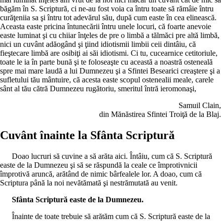
băgăm în S. Scriptură, ci ne-au fost voia ca întru toate să rămâie întru
curăţeniia sa şi întru tot adevărul său, după cum easte în cea elinească.
Aceasta easte pricina întunecării întru unele locuri, că foarte anevoie
easte luminat şi cu chiiar înţeles de pre o limbă a tălmăci pre altă limbă,
nici un cuvânt adăogând şi ţiind idiotismii limbii ceii dintâiu, că
fieştecare limbă are osibiţi ai săi idiotismi. Ci tu, cucearnice cetitoriule,
toate le ia în parte bună şi te foloseaşte cu această a noastră osteneală
spre mai mare laudă a lui Dumnezeu şi a Sfintei Besearici creaştere şi a
sufletului tău mântuire, că acesta easte scopul ostenealii meale, carele
sânt al tău cătră Dumnezeu rugătoriu, smeritul întră ieromonaşi,
Samuil Clain,
din Mănăstirea Sfintei Troiţă de la Blaj.
Cuvânt înainte la Sfânta Scriptură
Doao lucruri să cuvine a să arăta aici. Întâiu, cum că S. Scriptură
easte de la Dumnezeu şi să se răspundă la ceale ce împrotivnicii
împrotivă aruncă, arătând de nimic bârfealele lor. A doao, cum că
Scriptura până la noi nevătămată şi nestrămutată au venit.
Sfânta Scriptură easte de la Dumnezeu.
Înainte de toate trebuie să arătăm cum că S. Scriptură easte de la