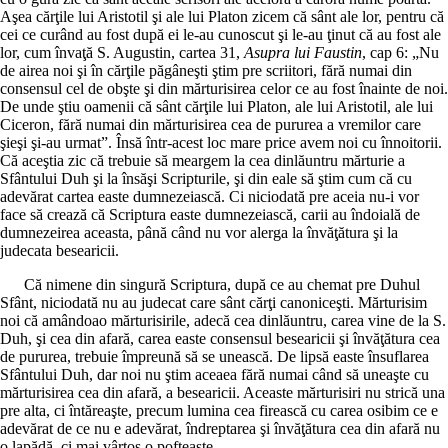
Aşea cărţile lui Aristotil şi ale lui Platon zicem că sânt ale lor, pentru că
cei ce curând au fost după ei le-au cunoscut şi le-au ţinut că au fost ale
lor, cum învaţă S. Augustin, cartea 31,
Asupra lui Faustin
, cap 6: „Nu
de airea noi şi în cărţile păgâneşti ştim pre scriitori, fără numai din
consensul cel de obşte şi din mărturisirea celor ce au fost înainte de noi.
De unde ştiu oamenii că sânt cărţile lui Platon, ale lui Aristotil, ale lui
Ciceron, fără numai din mărturisirea cea de pururea a vremilor care
şieşi şi-au urmat”. Însă într-acest loc mare price avem noi cu înnoitorii.
Că aceştia zic că trebuie să meargem la cea dinlăuntru mărturie a
Sfântului Duh şi la însăşi Scripturile, şi din eale să ştim cum că cu
adevărat cartea easte dumnezeiască. Ci niciodată pre aceia nu-i vor
face să crează că Scriptura easte dumnezeiască, carii au îndoială de
dumnezeirea aceasta, până când nu vor alerga la învăţătura şi la
judecata besearicii.
Că nimene din singură Scriptura, după ce au chemat pre Duhul
Sfânt, niciodată nu au judecat care sânt cărţi canoniceşti. Mărturisim
noi că amândoao mărturisirile, adecă cea dinlăuntru, carea vine de la S.
Duh, şi cea din afară, carea easte consensul besearicii şi învăţătura cea
de pururea, trebuie împreună să se unească. De lipsă easte însuflarea
Sfântului Duh, dar noi nu ştim aceaea fără numai când să uneaşte cu
mărturisirea cea din afară, a besearicii. Aceaste mărturisiri nu strică una
pre alta, ci întăreaşte, precum lumina cea firească cu carea osibim ce e
adevărat de ce nu e adevărat, îndreptarea şi învăţătura cea din afară nu
o lapădă, ci mai vârtos o pofteaşte.