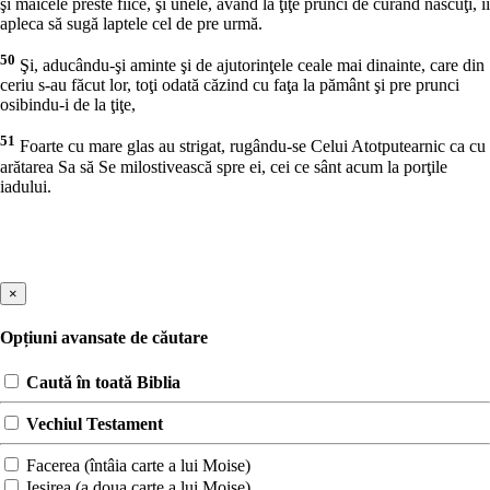
şi maicele preste fiice, şi unele, având la ţiţe prunci de curând născuţi, îi
apleca să sugă laptele cel de pre urmă.
50
Şi, aducându-şi aminte şi de ajutorinţele ceale mai dinainte, care din
ceriu s-au făcut lor, toţi odată căzind cu faţa la pământ şi pre prunci
osibindu-i de la ţiţe,
51
Foarte cu mare glas au strigat, rugându-se Celui Atotputearnic ca cu
arătarea Sa să Se milostivească spre ei, cei ce sânt acum la porţile
iadului.
×
Opțiuni avansate de căutare
Caută în toată Biblia
Vechiul Testament
Facerea (întâia carte a lui Moise)
Ieşirea (a doua carte a lui Moise)