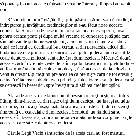
să poate şti, oare, acealea într-atâta vreame întregi şi limpezi au venit la
noi?
Răspundem: prin învăţătorii şi prin păstorii cărora s-au încredinţat
îndreptarea şi învăţătura credincioşilor ni s-au făcut noao aceasta
cunoscută. Şi măcar de besearicii nu să fac noao descoperiri, însă
pentru aceaea poate şi după multă vreame să cunoască şi să ştie care
sânt adevărate şi dumnezeieşti cărţi, precum şi mai înainte au ştiut,
după ce lucrul cu deadinsul l-au cercat, şi din paradosis, adecă din
trădaniia cea de pururea şi necurmată, au putut judeca cum că cărţile
ceale deuterocanoniceşti sânt adevărat dumnezeieşti. Măcar că doară
aceaste cărţi în vremile ceale de la începutul besearicii nu pretutindinea
au fost numărate întră ceale canoniceşti, însă aceastea de la jidovi au
venit la creştini, şi creştinii pre acealea ca pre nişte cărţi de tot eresul şi
de toată rătăcirea slobode le-au priimit şi folositoare le-au judecat ca să
se cetească în besearici, spre învăţătura şi zidirea credincioşilor.
Afară de aceasta, de la începutul besearicii creştineşti, mai toţi S.
Părinţi dintr-însele, ca din nişte cărţi dumnezeieşti, au luat şi au adus
mărturiie, ba încă şi însaşi toată besearica, ca nişte cărţi dumnezeieşti,
împreună cu cealealalte dumnezeieşti Scripturi, au rânduit să se
cetească în besearică, cum anume să va arăta unde să vor pune cărţile
aceastea care să zic deuterocanoniceşti.
Cărţile Legii Vechi sânt scrise de la aceia carii au fost mărturii