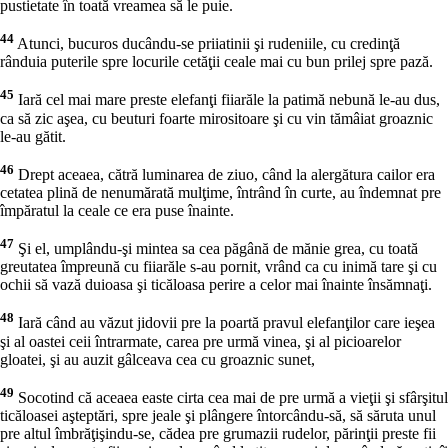
pustietate în toată vreamea să le puie.
44
Atunci, bucuros ducându-se priiatinii şi rudeniile, cu credinţă
rânduia puterile spre locurile cetăţii ceale mai cu bun prilej spre pază.
45
Iară cel mai mare preste elefanţi fiiarăle la patimă nebună le-au dus,
ca să zic aşea, cu beuturi foarte mirositoare şi cu vin tămâiat groaznic
le-au gătit.
46
Drept aceaea, cătră luminarea de ziuo, când la alergătura cailor era
cetatea plină de nenumărată mulţime, întrând în curte, au îndemnat pre
împăratul la ceale ce era puse înainte.
47
Şi el, umplându-şi mintea sa cea păgână de mănie grea, cu toată
greutatea împreună cu fiiarăle s-au pornit, vrând ca cu inimă tare şi cu
ochii să vază duioasa şi ticăloasa perire a celor mai înainte însămnaţi.
48
Iară când au văzut jidovii pre la poartă pravul elefanţilor care ieşea
şi al oastei ceii întrarmate, carea pre urmă vinea, şi al picioarelor
gloatei, şi au auzit gâlceava cea cu groaznic sunet,
49
Socotind că aceaea easte cirta cea mai de pre urmă a vieţii şi sfârşitul
ticăloasei aşteptări, spre jeale şi plângere întorcându-să, să săruta unul
pre altul îmbrăţişindu-se, cădea pre grumazii rudelor, părinţii preste fii