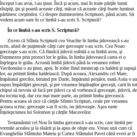
început l-au avut, l-au ţinut. Încă şi acum, mai în toate părţile lumii
râsipiţi, ţin şi poartă aceaste cărţi, măcar că aceaste cărţi foarte luminat
părtinesc creştinilor. Ci despre dumnezeirea Scripturei, până acum. Să
vedem acum oare în ce limbă s-au scris S. Scriptură?
În ce limbă s-au scris S. Scriptură?
Zicem că Sfânta Scriptură cea Veachie în limba jidovească s-au
scris, afară de puţinteale cărţi care greceaşte s-au scris. Cea Noao
greceaşte s-au scris. Că fiindcă jidovii osibită a sa limbă avea, şi
Dumnezeu prin proroci lor le grăia, în limba jidovească carea ei o
înţelegea le grăia. Această limbă jidovii până la vreamea robiei
Vavilonului o au ţinut, apoi, în robie fiind mestecaţi cu haldeii şi supuşi
lor, au priimit limba haldeiască. După aceaea, Alexandru cel Mare,
împăratul grecilor, biruind pre Darie, împăratul perşilor, toată Asiia o au
supus împărăţiei greceşti, şi pre vreamea împăraţilor greceşti, carii în tot
chipul să nevoia să facă pre jidovi ca să vorbească greceaşte, jidovii, de
nu tocma toţi, dar cea mai mare parte, au priimit limba grecească.
Pentru aceaea să zice că cărţile Sfintei Scripturi, ceale pre vreamea
aceaea scrise, greceaşte s-ar fi scris, nu jidoveaşte. Aşea easte
Înţelepciunea lui Solomon şi cărţile Macaveilor.
Testamântul cel Nou în limba grecească s-au scris, care limbă pre
vremile acealea şi la răsărit şi la apus de obşte era. Vreau unii cum că
Evangheliia Sfântului Mateiu şi Cartea Sfântului Pavel cătră evrei ar fi