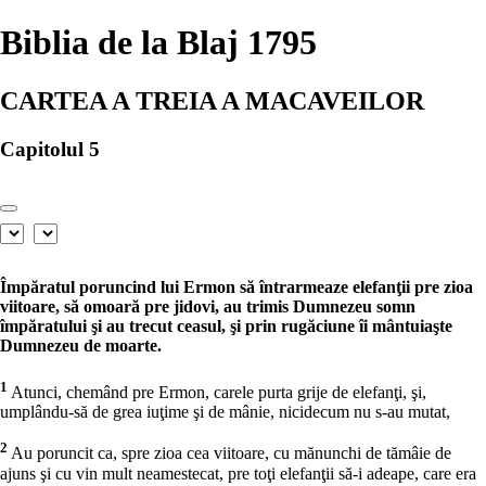
×
Biblia de la Blaj 1795
CARTEA A TREIA A MACAVEILOR
Capitolul 5
Împăratul poruncind lui Ermon să întrarmeaze elefanţii pre zioa
viitoare, să omoară pre jidovi, au trimis Dumnezeu somn
împăratului şi au trecut ceasul, şi prin rugăciune îi mântuiaşte
Dumnezeu de moarte.
1
Atunci, chemând pre Ermon, carele purta grije de elefanţi, şi,
umplându-să de grea iuţime şi de mânie, nicidecum nu s-au mutat,
2
Au poruncit ca, spre zioa cea viitoare, cu mănunchi de tămâie de
ajuns şi cu vin mult neamestecat, pre toţi elefanţii să-i adeape, care era