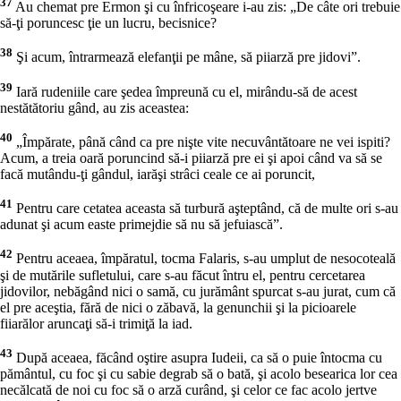
37
Au chemat pre Ermon şi cu înfricoşeare i-au zis: „De câte ori trebuie
să-ţi poruncesc ţie un lucru, becisnice?
38
Şi acum, întrarmează elefanţii pe mâne, să piiarză pre jidovi”.
39
Iară rudeniile care şedea împreună cu el, mirându-să de acest
nestătătoriu gând, au zis aceastea:
40
„Împărate, până când ca pre nişte vite necuvântătoare ne vei ispiti?
Acum, a treia oară poruncind să-i piiarză pre ei şi apoi când va să se
facă mutându-ţi gândul, iarăşi strâci ceale ce ai poruncit,
41
Pentru care cetatea aceasta să turbură aşteptând, că de multe ori s-au
adunat şi acum easte primejdie să nu să jefuiască”.
42
Pentru aceaea, împăratul, tocma Falaris, s-au umplut de nesocoteală
şi de mutările sufletului, care s-au făcut întru el, pentru cercetarea
jidovilor, nebăgând nici o samă, cu jurământ spurcat s-au jurat, cum că
el pre aceştia, fără de nici o zăbavă, la genunchii şi la picioarele
fiiarălor aruncaţi să-i trimiţă la iad.
43
După aceaea, făcând oştire asupra Iudeii, ca să o puie întocma cu
pământul, cu foc şi cu sabie degrab să o bată, şi acolo besearica lor cea
necălcată de noi cu foc să o arză curând, şi celor ce fac acolo jertve