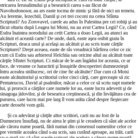
stricarea Ierusalimului şi a besearicii carea s-au făcut de
Navohodonosor, au ars easte tocma de nimic şi fără de nici un temeiu.
Au Ieremie, Iezechiil, Daniil şi cei trei coconi nu cetea Sfânta
Scriptură? Au Zorovavel, carele au adus în Palestina pre cei robiţi şi au
făcut oltariu după Leagea lui Moisi, nu au avut Cartea Legii? Ce, când
Esdra înaintea norodului au cetit Cartea a doao Legii, au atunci au
alcătuit el această carte? De unde, dară, easte aşea osibit graiu în
Scripturi, deaca unul şi acelaşi au alcătuit şi au scris toate cărţile
Scripturei? Drept aceaea, easte de râs vreadnică bârfirea celor ce zic
cum că Esdra sau arhiereul Helchiia sau oricine altul au alcătuit toate
cărţile Sfintei Scripturi. Ci măcar de le-am îngădui lor aceasta, ce ar
face, de vreame ce haractirii şi însuşirile descoperirei dumnezeieşti
întru acealea strălucesc, ori de cine fie alcătuite? Dar cum că Moisi
easte alcătuitoriul şi scriitoriul celor cinci cărţi, care greceaşte să zic
Pentateucos, David al psalmilor, măcar a celor ce să scriu supt numele
lui, şi prorocii a cărţilor care numele lor au, easte lucru adeverit şi de
sinagoga jidovilor, şi de besearica creştinească, şi din învăţătura cea de
pururea, care lucru mai pre larg îl vom arăta când despre fieştecare
carte deosebi vom grăi.
Şi cu adevărat şi cărţile altor scriitori, carii nu au fost de la
Dumnezeu însuflaţi, nu de airea le ştim şi le creadem că sânt ale acelor
ale cărora nume poartă, fără numai din consensul oamenilor celor ce
pre vremile acealea când s-au scris, sau curând aproape, au trăit, carii
cu o gură zic că sânt aceale scrisori ale acelora a cărora nume poartă.