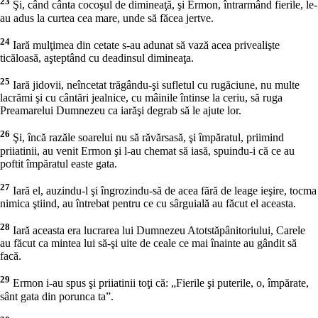
23
Şi, când cânta cocoşul de dimineaţă, şi Ermon, întrarmând fierile, le-
au adus la curtea cea mare, unde să făcea jertve.
24
Iară mulţimea din cetate s-au adunat să vază acea privealişte
ticăloasă, aşteptând cu deadinsul dimineaţa.
25
Iară jidovii, neîncetat trăgându-şi sufletul cu rugăciune, nu multe
lacrămi şi cu cântări jealnice, cu mâinile întinse la ceriu, să ruga
Preamarelui Dumnezeu ca iarăşi degrab să le ajute lor.
26
Şi, încă razăle soarelui nu să răvărsasă, şi împăratul, priimind
priiatinii, au venit Ermon şi l-au chemat să iasă, spuindu-i că ce au
poftit împăratul easte gata.
27
Iară el, auzindu-l şi îngrozindu-să de acea fără de leage ieşire, tocma
nimica ştiind, au întrebat pentru ce cu sârguială au făcut el aceasta.
28
Iară aceasta era lucrarea lui Dumnezeu Atotstăpânitoriului, Carele
au făcut ca mintea lui să-şi uite de ceale ce mai înainte au gândit să
facă.
29
Ermon i-au spus şi priiatinii toţi că: „Fierile şi puterile, o, împărate,
sânt gata din porunca ta”.