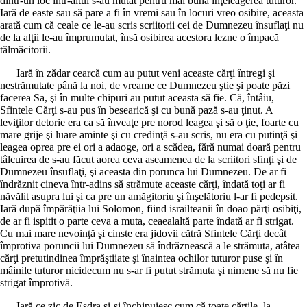
dintr-un loc într-altul s-au mutat pentru mai bună înţeleagerea tuturor.
Iară de easte sau să pare a fi în vremi sau în locuri vreo osibire, aceasta
arată cum că ceale ce le-au scris scriitorii cei de Dumnezeu însuflaţi nu
de la alţii le-au împrumutat, însă osibirea acestora lezne o împacă
tălmăcitorii.
Iară în zădar cearcă cum au putut veni aceaste cărţi întregi şi
nestrămutate până la noi, de vreame ce Dumnezeu ştie şi poate păzi
facerea Sa, şi în multe chipuri au putut aceasta să fie. Că, întâiu,
Sfintele Cărţi s-au pus în besearică şi cu bună pază s-au ţinut. A
leviţilor detorie era ca să înveaţe pre norod leagea şi să o ţie, foarte cu
mare grije şi luare aminte şi cu credinţă s-au scris, nu era cu putinţă şi
leagea oprea pre ei ori a adaoge, ori a scădea, fără numai doară pentru
tâlcuirea de s-au făcut aorea ceva aseamenea de la scriitori sfinţi şi de
Dumnezeu însuflaţi, şi aceasta din porunca lui Dumnezeu. De ar fi
îndrăznit cineva într-adins să strămute aceaste cărţi, îndată toţi ar fi
năvălit asupra lui şi ca pre un amăgitoriu şi înşelătoriu l-ar fi pedepsit.
Iară după împărăţiia lui Solomon, fiind israilteanii în doao părţi osibiţi,
de ar fi ispitit o parte ceva a muta, ceaealaltă parte îndată ar fi strigat.
Cu mai mare nevoinţă şi cinste era jidovii cătră Sfintele Cărţi decât
împrotiva poruncii lui Dumnezeu să îndrăznească a le strămuta, atâtea
cărţi pretutindinea împrăştiiate şi înaintea ochilor tuturor puse şi în
mâinile tuturor nicidecum nu s-ar fi putut strămuta şi nimene să nu fie
strigat împrotivă.
Iară ce zic de Esdra şi-şi închipuiesc cum că toate cărţile, la