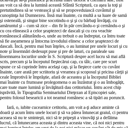
au voit ca să dea la lumină această Sfântă Scriptură, ca aşea la toţi şi
pretutindinea să se vestească şi să se propoveduiască cuvântul şi
cunoştinţa lui Dumnezeu. Însă mai înainte, cu multă a sa luare de samă
şi osteneală, şi singur bine socotindu-o şi şi cu bărbaţi învăţaţi, cu
amăruntul şi – cum să zice – din fir în păr cercându-o şi cernându-o şi
cu cea elinească a celor şeaptezeci de dascali şi cu cea veachie
românească alăturându-o, unde au trebuit o au îndreptat, ca întru toate
să fie aseamenea şi întocma izvodului elinesc a celor şeaptezeci de
dascali. Încă, pentru mai bun înţeles, o au luminat pre unele locuri şi cu
note şi însemnări dedesupt puse şi pre de laturi, cu paraleale sau
însemnarea locurilor unde în S. Scriptură despre acel lucru să mai află
scris, precum şi la începutul fieştecărui cap, cu tâlc, care pre scurt
spune ce să cuprinde întru acelaşi cap, şi la fieştece carte cu cuvânt
înainte, care arată pre scriitoriu şi vreamea şi scoposul şi pricina cărţii şi
ceale împrotivă le împrăştie, afară de aceastea şi la începutul Bibliei
mai înainte cu frumoase prolegomena o au înzăstrat şi o au îmbogăţit,
care toate mare lumină şi învăţătură dau cetitoriului. Întru acest chip
isprăvită, în Tipografiia Seminariului Dieţezan al Episcopiei sale,
pentru folosul besearicii a tot neamul românesc a să tipări au poruncit.
Iară, o, iubite cucearnice cetitoriu, am voit a-ţi aduce aminte că
doară şi acum întru unele locuri ţi să va părea întunecat graiul, ci pentru
aceaea să nu te sminteşti, nici să te pripeşti a vinovăţi şi a defăima
lucrul, că întunecarea aceasta şi dintru aceasta vine, că noi nici pentru
mai luminat înţeles am vrut de la noi nici măcar un cuvânt cât de mic să