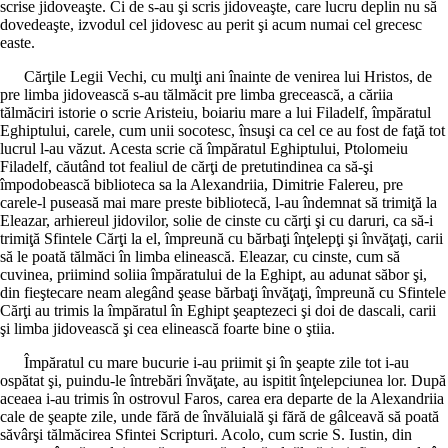
scrise jidoveaşte. Ci de s-au şi scris jidoveaşte, care lucru deplin nu să
dovedeaşte, izvodul cel jidovesc au perit şi acum numai cel grecesc
easte.
Cărţile Legii Vechi, cu mulţi ani înainte de venirea lui Hristos, de
pre limba jidovească s-au tălmăcit pre limba grecească, a căriia
tălmăciri istorie o scrie Aristeiu, boiariu mare a lui Filadelf, împăratul
Eghiptului, carele, cum unii socotesc, însuşi ca cel ce au fost de faţă tot
lucrul l-au văzut. Acesta scrie că împăratul Eghiptului, Ptolomeiu
Filadelf, căutând tot fealiul de cărţi de pretutindinea ca să-şi
împodobească biblioteca sa la Alexandriia, Dimitrie Falereu, pre
carele-l puseasă mai mare preste bibliotecă, l-au îndemnat să trimiţă la
Eleazar, arhiereul jidovilor, solie de cinste cu cărţi şi cu daruri, ca să-i
trimiţă Sfintele Cărţi la el, împreună cu bărbaţi înţelepţi şi învăţaţi, carii
să le poată tălmăci în limba elinească. Eleazar, cu cinste, cum să
cuvinea, priimind soliia împăratului de la Eghipt, au adunat săbor şi,
din fieştecare neam alegând şease bărbaţi învăţaţi, împreună cu Sfintele
Cărţi au trimis la împăratul în Eghipt şeaptezeci şi doi de dascali, carii
şi limba jidovească şi cea elinească foarte bine o ştiia.
Împăratul cu mare bucurie i-au priimit şi în şeapte zile tot i-au
ospătat şi, puindu-le întrebări învăţate, au ispitit înţelepciunea lor. După
aceaea i-au trimis în ostrovul Faros, carea era departe de la Alexandriia
cale de şeapte zile, unde fără de învăluială şi fără de gâlceavă să poată
săvârşi tălmăcirea Sfintei Scripturi. Acolo, cum scrie S. Iustin, din