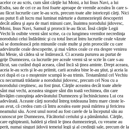
acelor ce au scris, cum sânt cărţile lui Moisi, a lui Iisus Navi, a lui
Esdra, sau de cei ce au fost foarte aproape de vremile acealea în care s-
au făcut lucrurile care le-au scris, precum toate alte istoriceşti cărţi. Nici
au putut fi alt lucru mai luminat mărturie a dumnezeieştii descoperiri
decât atâtea şi aşea de mari minuni care, înaintea norodului jidovesc,
Moisi, Iisus Navi, Samuil şi prorocii le-au făcut. Însă cărţile Legii
Vechi în osibite vremi sânt scrise, ca cu lungimea vremilor necredinţa
norodului celui îndărătnic şi cu totul înecat întru lucrurile ceale văzute
să se domolească prin minunile ceale multe şi prin prorociile cu care
adevărurile ceale descoperite, şi mai vârtos ceale ce era despre venirea
lui Mesie, să cădea să se întărească. Ci aceasta pururea au purtat de
grije Dumnezeu, ca lucrurile pre aceale vremi să se scrie în care s-au
făcut, sau curând după aceaea, când încă să ţinea aminte. Drept aceaea,
aceia le-au scris şi le-au priimit, carii acealea bine le-au ştiut, şi aceia la
cei după ei ca o moştenire scumpă le-au trimis. Testamântul cel Vechiu
cu necurmată trădanie a norodului jidovesc, precum cel Nou cu a
norodului creştinesc, au fost ţinut. Cărţile aceastea decât toate altele
sânt mai vechi, aceastea singure sânt din toată vechimea, din care
învăţăm cunoştinţa adevăratului Dumnezeu şi închinăciunea Lui cea
adevărată. Aceaste cărţi norodul întreg totdeauna întru mare cinste le-
au avut, că credea cum că întru acealea easte pusă mărirea şi fericirea
neamului său. Acest unul norod au fost carele de la începutul său au
cunoscut pre Dumnezeu, Făcătoriul ceriului şi a pământului. Cărţile,
care eghipteanii, haldeii şi elinii le ţinea dumnezeieşti, cu vreame au
perit, numai singuri jidovii temeiul legii şi al credinţii sale, precum de la