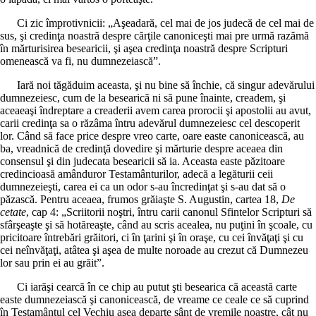
Ci zic împrotivnicii: „Aşeadară, cel mai de jos judecă de cel mai de
sus, şi credinţa noastră despre cărţile canoniceşti mai pre urmă razămă
în mărturisirea besearicii, şi aşea credinţa noastră despre Scripturi
omenească va fi, nu dumnezeiască”.
Iară noi tăgăduim aceasta, şi nu bine să închie, că singur adevărului
dumnezeiesc, cum de la besearică ni să pune înainte, creadem, şi
aceaeaşi îndreptare a creaderii avem carea prorocii şi apostolii au avut,
carii credinţa sa o răzâma întru adevărul dumnezeiesc cel descoperit
lor. Când să face price despre vreo carte, oare easte canonicească, au
ba, vreadnică de credinţă dovedire şi mărturie despre aceaea din
consensul şi din judecata besearicii să ia. Aceasta easte păzitoare
credincioasă amânduror Testamânturilor, adecă a legăturii ceii
dumnezeieşti, carea ei ca un odor s-au încredinţat şi s-au dat să o
păzască. Pentru aceaea, frumos grăiaşte S. Augustin, cartea 18,
De
cetate
, cap 4: „Scriitorii noştri, întru carii canonul Sfintelor Scripturi să
sfârşeaşte şi să hotăreaşte, când au scris acealea, nu puţini în şcoale, cu
pricitoare întrebări grăitori, ci în ţarini şi în oraşe, cu cei învăţaţi şi cu
cei neînvăţaţi, atâtea şi aşea de multe noroade au crezut că Dumnezeu
lor sau prin ei au grăit”.
Ci iarăşi cearcă în ce chip au putut şti besearica că această carte
easte dumnezeiască şi canonicească, de vreame ce ceale ce să cuprind
în Testamântul cel Vechiu aşea departe sânt de vremile noastre, cât nu