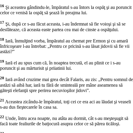
16
Şi aceastea gândindu-le, împăratul s-au întors la ospăţ şi au poruncit
celor ce venisă la ospăţ să şează în preajma lui.
17
Şi, după ce s-au făcut aceasta, i-au îndemnat să fie voioşi şi să se
desfăteaze, că aceasta easte partea cea mai de cinste a ospăţului.
18
Iară, înmulţind vorba, împăratul au chemat pre Ermon şi cu amară
înfricoşeare l-au întrebat: „Pentru ce pricină s-au lăsat jidovii să fie vii
astăzi?”
19
Iară el au spus cum că, în noaptea trecută, el au plinit ce i s-au
poruncit şi au mărturisit şi priiatinii lui.
20
Iară având cruzime mai grea decât Falaris, au zis: „Pentru somnul de
astăzi să aibă har, iară tu fără de sminteală pre mâne aseamenea să
găteşti elefanţii spre perirea necuvioşilor jidovi”.
21
Aceastea zicându-le împăratul, toţi cei ce era aci au lăudat şi veaseli
s-au dus fieştecarele în casa sa.
22
Unde, întru acea noapte, nu atâta au dormit, cât s-au meşteşugit să
facă toate fealiurile de batjocură asupra celor ce să părea ticăloşi.