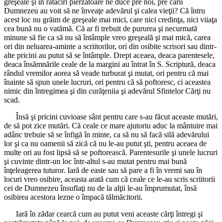
greşeale şi în rătăciri pierzătoare ne duce pre noi, pre carii
Dumnezeu au voit să ne înveaţe adevărul şi calea vieţii? Că întru
acest loc nu grăim de greşeale mai mici, care nici credinţa, nici viiaţa
cea bună nu o vatămă. Că ar fi trebuit de pururea şi necurmată
minune să fie ca să nu să întâmple vreo greşeală şi mai mică, carea
ori din neluarea-aminte a scriitorilor, ori din osibite scrisori sau dintr-
alte pricini au putut să se întâmple. Drept aceaea, deaca parentesele,
deaca însămnările ceale de la margini au întrat în S. Scriptură, deaca
rândul vremilor aorea să veade turburat şi mutat, ori pentru că mai
înainte să spun unele lucruri, ori pentru că să poftoresc, ci aceastea
nimic din întregimea şi din curăţeniia şi adevărul Sfintelor Cărţi nu
scad.
Însă şi pricini cuvioase sânt pentru care s-au făcut aceaste mutări,
de să pot zice mutări. Că ceale ce mare ajutoriu aduc la mântuire mai
adânc trebuie să se înfigă în minte, ca să nu să facă silă adevărului
lor şi ca nu oamenii să zică că nu le-au putut şti, pentru aceaea de
multe ori au fost lipsă să se poftorească. Parentesurile şi unele lucruri
şi cuvinte dintr-un loc într-altul s-au mutat pentru mai bună
înţeleagerea tuturor. Iară de easte sau să pare a fi în vremi sau în
locuri vreo osibire, aceasta arată cum că ceale ce le-au scris scriitorii
cei de Dumnezeu însuflaţi nu de la alţii le-au împrumutat, însă
osibirea acestora lezne o împacă tălmăcitorii.
Iară în zădar cearcă cum au putut veni aceaste cărţi întregi şi