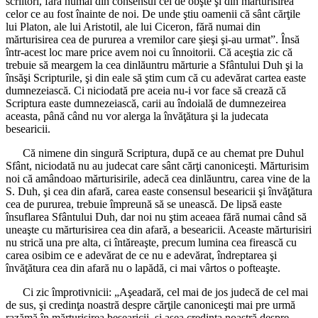
scriitori, fără numai din consensul cel de obşte şi din mărturisirea
celor ce au fost înainte de noi. De unde ştiu oamenii că sânt cărţile
lui Platon, ale lui Aristotil, ale lui Ciceron, fără numai din
mărturisirea cea de pururea a vremilor care şieşi şi-au urmat”. Însă
într-acest loc mare price avem noi cu înnoitorii. Că aceştia zic că
trebuie să meargem la cea dinlăuntru mărturie a Sfântului Duh şi la
însăşi Scripturile, şi din eale să ştim cum că cu adevărat cartea easte
dumnezeiască. Ci niciodată pre aceia nu-i vor face să crează că
Scriptura easte dumnezeiască, carii au îndoială de dumnezeirea
aceasta, până când nu vor alerga la învăţătura şi la judecata
besearicii.
Că nimene din singură Scriptura, după ce au chemat pre Duhul
Sfânt, niciodată nu au judecat care sânt cărţi canoniceşti. Mărturisim
noi că amândoao mărturisirile, adecă cea dinlăuntru, carea vine de la
S. Duh, şi cea din afară, carea easte consensul besearicii şi învăţătura
cea de pururea, trebuie împreună să se unească. De lipsă easte
însuflarea Sfântului Duh, dar noi nu ştim aceaea fără numai când să
uneaşte cu mărturisirea cea din afară, a besearicii. Aceaste mărturisiri
nu strică una pre alta, ci întăreaşte, precum lumina cea firească cu
carea osibim ce e adevărat de ce nu e adevărat, îndreptarea şi
învăţătura cea din afară nu o lapădă, ci mai vârtos o pofteaşte.
Ci zic împrotivnicii: „Aşeadară, cel mai de jos judecă de cel mai
de sus, şi credinţa noastră despre cărţile canoniceşti mai pre urmă
razămă în mărturisirea besearicii, şi aşea credinţa noastră despre