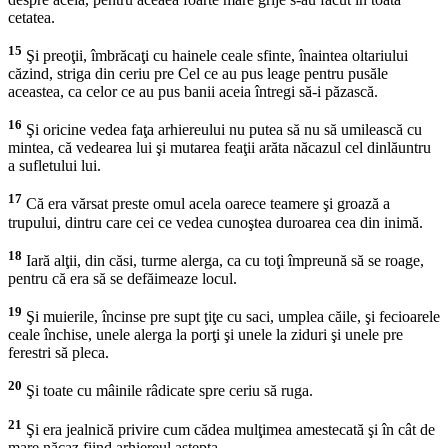
cetatea.
15
Şi preoţii, îmbrăcaţi cu hainele ceale sfinte, înaintea oltariului
căzind, striga din ceriu pre Cel ce au pus leage pentru pusăle
aceastea, ca celor ce au pus banii aceia întregi să-i păzască.
16
Şi oricine vedea faţa arhiereului nu putea să nu să umilească cu
mintea, că vedearea lui şi mutarea feaţii arăta năcazul cel dinlăuntru
a sufletului lui.
17
Că era vărsat preste omul acela oarece teamere şi groază a
trupului, dintru care cei ce vedea cunoştea duroarea cea din inimă.
18
Iară alţii, din căsi, turme alerga, ca cu toţi împreună să se roage,
pentru că era să se defăimeaze locul.
19
Şi muierile, încinse pre supt ţiţe cu saci, umplea căile, şi fecioarele
ceale închise, unele alerga la porţi şi unele la ziduri şi unele pre
ferestri să pleca.
20
Şi toate cu mâinile râdicate spre ceriu să ruga.
21
Şi era jealnică privire cum cădea mulţimea amestecată şi în cât de
mare năcaz fiind arhiereul aştepta.