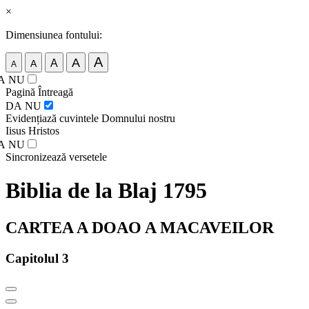
×
Dimensiunea fontului:
A
A
A
A
A
A
NU
Pagină Întreagă
DA
NU
Evidențiază cuvintele Domnului nostru
Iisus Hristos
A
NU
Sincronizează versetele
Biblia de la Blaj 1795
CARTEA A DOAO A MACAVEILOR
Capitolul 3