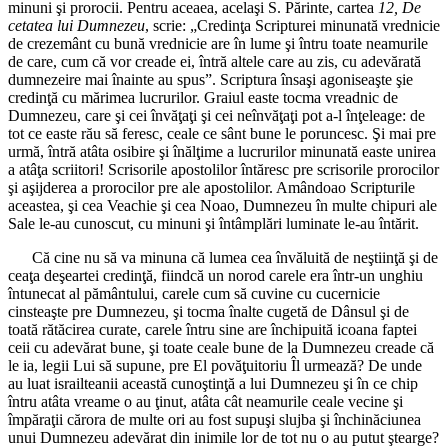
minuni şi prorocii. Pentru aceaea, acelaşi S. Părinte, cartea
12, De
cetatea lui Dumnezeu
, scrie: „Credinţa Scripturei minunată vrednicie
de crezemânt cu bună vrednicie are în lume şi întru toate neamurile
de care, cum că vor creade ei, întră altele care au zis, cu adevărată
dumnezeire mai înainte au spus”. Scriptura însaşi agoniseaşte şie
credinţă cu mărimea lucrurilor. Graiul easte tocma vreadnic de
Dumnezeu, care şi cei învăţaţi şi cei neînvăţaţi pot a-l înţeleage: de
tot ce easte rău să feresc, ceale ce sânt bune le poruncesc. Şi mai pre
urmă, întră atâta osibire şi înălţime a lucrurilor minunată easte unirea
a atâţa scriitori! Scrisorile apostolilor întăresc pre scrisorile prorocilor
şi aşijderea a prorocilor pre ale apostolilor. Amândoao Scripturile
aceastea, şi cea Veachie şi cea Noao, Dumnezeu în multe chipuri ale
Sale le-au cunoscut, cu minuni şi întâmplări luminate le-au întărit.
Că cine nu să va minuna că lumea cea învăluită de neştiinţă şi de
ceaţa deşeartei credinţă, fiindcă un norod carele era într-un unghiu
întunecat al pământului, carele cum să cuvine cu cucernicie
cinsteaşte pre Dumnezeu, şi tocma înalte cugetă de Dânsul şi de
toată rătăcirea curate, carele întru sine are închipuită icoana faptei
ceii cu adevărat bune, şi toate ceale bune de la Dumnezeu creade că
le ia, legii Lui să supune, pre El povăţuitoriu Îl urmează? De unde
au luat israilteanii această cunoştinţă a lui Dumnezeu şi în ce chip
întru atâta vreame o au ţinut, atâta cât neamurile ceale vecine şi
împăraţii cărora de multe ori au fost supuşi slujba şi închinăciunea
unui Dumnezeu adevărat din inimile lor de tot nu o au putut ştearge?