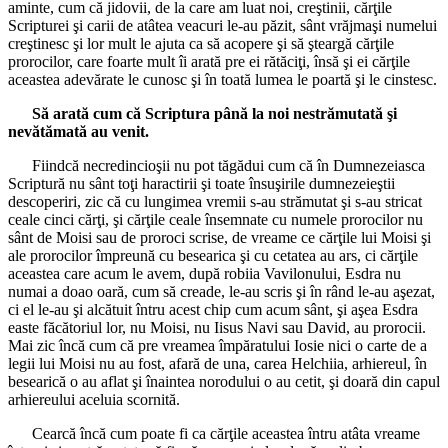
aminte, cum că jidovii, de la care am luat noi, creştinii, cărţile
Scripturei şi carii de atâtea veacuri le-au păzit, sânt vrăjmaşi numelui
creştinesc şi lor mult le ajuta ca să acopere şi să şteargă cărţile
prorocilor, care foarte mult îi arată pre ei rătăciţi, însă şi ei cărţile
aceastea adevărate le cunosc şi în toată lumea le poartă şi le cinstesc.
Să arată cum că Scriptura până la noi nestrămutată şi
nevătămată au venit.
Fiindcă necredincioşii nu pot tăgădui cum că în Dumnezeiasca
Scriptură nu sânt toţi haractirii şi toate însuşirile dumnezeieştii
descoperiri, zic că cu lungimea vremii s-au strămutat şi s-au stricat
ceale cinci cărţi, şi cărţile ceale însemnate cu numele prorocilor nu
sânt de Moisi sau de proroci scrise, de vreame ce cărţile lui Moisi şi
ale prorocilor împreună cu besearica şi cu cetatea au ars, ci cărţile
aceastea care acum le avem, după robiia Vavilonului, Esdra nu
numai a doao oară, cum să creade, le-au scris şi în rând le-au aşezat,
ci el le-au şi alcătuit întru acest chip cum acum sânt, şi aşea Esdra
easte făcătoriul lor, nu Moisi, nu Iisus Navi sau David, au prorocii.
Mai zic încă cum că pre vreamea împăratului Iosie nici o carte de a
legii lui Moisi nu au fost, afară de una, carea Helchiia, arhiereul, în
besearică o au aflat şi înaintea norodului o au cetit, şi doară din capul
arhiereului aceluia scornită.
Cearcă încă cum poate fi ca cărţile aceastea întru atâta vreame