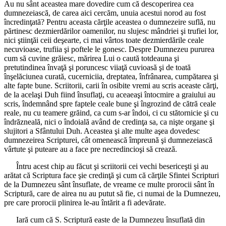
Au nu sânt aceastea mare dovedire cum că descoperirea cea
dumnezeiască, de carea aici cercăm, unuia acestui norod au fost
încredinţată? Pentru aceasta cărţile aceastea o dumnezeire suflă, nu
părtinesc dezmierdărilor oamenilor, nu slujesc mândriei şi trufiei lor,
nici ştiinţăi ceii deşearte, ci mai vârtos toate dezmierdările ceale
necuvioase, trufiia şi poftele le gonesc. Despre Dumnezeu pururea
cum să cuvine grăiesc, mărirea Lui o caută totdeauna şi
pretutindinea învaţă şi poruncesc viiaţă cuvioasă şi de toată
înşelăciunea curată, cucerniciia, dreptatea, înfrânarea, cumpătarea şi
alte fapte bune. Scriitorii, carii în osibite vremi au scris aceaste cărţi,
de la acelaşi Duh fiind însuflaţi, cu aceaeaşi întocmire a graiului au
scris, îndemnând spre faptele ceale bune şi îngrozind de cătră ceale
reale, nu cu teamere grăind, ca cum s-ar îndoi, ci cu stătornicie şi cu
îndrăzneală, nici o îndoială având de credinţa sa, ca nişte organe şi
slujitori a Sfântului Duh. Aceastea şi alte multe aşea dovedesc
dumnezeirea Scripturei, cât omenească împreună şi dumnezeiască
vârtute şi puteare au a face pre necredincioşi să crează.
Întru acest chip au făcut şi scriitorii cei vechi besericeşti şi au
arătat că Scriptura face şie credinţă şi cum că cărţile Sfintei Scripturi
de la Dumnezeu sânt însuflate, de vreame ce multe prorocii sânt în
Scriptură, care de airea nu au putut să fie, ci numai de la Dumnezeu,
pre care prorocii plinirea le-au întărit a fi adevărate.
Iară cum că S. Scriptură easte de la Dumnezeu însuflată din