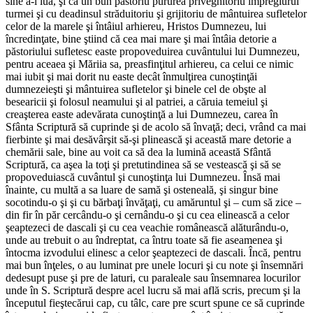
sine a-l lua, şi ca un bun păstoriu pururea priveghitoriu împregiurul
turmei şi cu deadinsul străduitoriu şi grijitoriu de mântuirea sufletelor
celor de la marele şi întâiul arhiereu, Hristos Dumnezeu, lui
încredinţate, bine ştiind că cea mai mare şi mai întâia detorie a
păstoriului sufletesc easte propoveduirea cuvântului lui Dumnezeu,
pentru aceaea şi Măriia sa, preasfinţitul arhiereu, ca celui ce nimic
mai iubit şi mai dorit nu easte decât înmulţirea cunoştinţăi
dumnezeieşti şi mântuirea sufletelor şi binele cel de obşte al
besearicii şi folosul neamului şi al patriei, a căruia temeiul şi
creaşterea easte adevărata cunoştinţă a lui Dumnezeu, carea în
Sfânta Scriptură să cuprinde şi de acolo să învaţă; deci, vrând ca mai
fierbinte şi mai desăvârşit să-şi plinească şi această mare detorie a
chemării sale, bine au voit ca să dea la lumină această Sfântă
Scriptură, ca aşea la toţi şi pretutindinea să se vestească şi să se
propoveduiască cuvântul şi cunoştinţa lui Dumnezeu. Însă mai
înainte, cu multă a sa luare de samă şi osteneală, şi singur bine
socotindu-o şi şi cu bărbaţi învăţaţi, cu amăruntul şi – cum să zice –
din fir în păr cercându-o şi cernându-o şi cu cea elinească a celor
şeaptezeci de dascali şi cu cea veachie românească alăturându-o,
unde au trebuit o au îndreptat, ca întru toate să fie aseamenea şi
întocma izvodului elinesc a celor şeaptezeci de dascali. Încă, pentru
mai bun înţeles, o au luminat pre unele locuri şi cu note şi însemnări
dedesupt puse şi pre de laturi, cu paraleale sau însemnarea locurilor
unde în S. Scriptură despre acel lucru să mai află scris, precum şi la
începutul fieştecărui cap, cu tâlc, care pre scurt spune ce să cuprinde