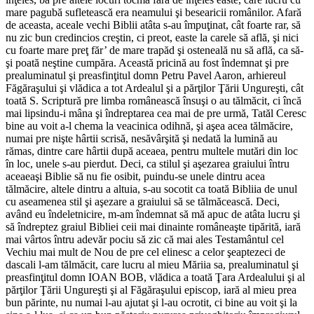
mare pagubă sufletească era neamului şi besearicii românilor. Afară
de aceasta, aceale vechi Biblii atâta s-au împuţinat, cât foarte rar, să
nu zic bun credincios creştin, ci preot, easte la carele să află, şi nici
cu foarte mare preţ făr’ de mare trapăd şi osteneală nu să află, ca să-
şi poată neştine cumpăra. Această pricină au fost îndemnat şi pre
prealuminatul şi preasfinţitul domn Petru Pavel Aaron, arhiereul
Făgăraşului şi vlădica a tot Ardealul şi a părţilor Ţării Ungureşti, cât
toată S. Scriptură pre limba românească însuşi o au tălmăcit, ci încă
mai lipsindu-i mâna şi îndreptarea cea mai de pre urmă, Tatăl Ceresc
bine au voit a-l chema la veacinica odihnă, şi aşea acea tălmăcire,
numai pre nişte hârtii scrisă, nesăvârşită şi nedată la lumină au
rămas, dintre care hârtii după aceaea, pentru multele mutări din loc
în loc, unele s-au pierdut. Deci, ca stilul şi aşezarea graiului întru
aceaeaşi Biblie să nu fie osibit, puindu-se unele dintru acea
tălmăcire, altele dintru a altuia, s-au socotit ca toată Bibliia de unul
cu aseamenea stil şi aşezare a graiului să se tălmăcească. Deci,
având eu îndeletnicire, m-am îndemnat să mă apuc de atâta lucru şi
să îndreptez graiul Bibliei ceii mai dinainte româneaşte tipărită, iară
mai vârtos întru adevăr pociu să zic că mai ales Testamântul cel
Vechiu mai mult de Nou de pre cel elinesc a celor şeaptezeci de
dascali l-am tălmăcit, care lucru al mieu Măriia sa, prealuminatul şi
preasfinţitul domn IOAN BOB, vlădica a toată Ţara Ardealului şi al
părţilor Ţării Ungureşti şi al Făgăraşului episcop, iară al mieu prea
bun părinte, nu numai l-au ajutat şi l-au ocrotit, ci bine au voit şi la