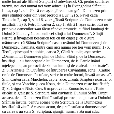
multe locuri ale Sfintei Scripturi să adevărează. Ci, pentru scurtarea
vremii, noi aici numai trei vom aduce: 1) în Evangheliia Sfântului
Luca, cap 1, stih 70, să ceteaşte: „Precum au grăit Dumnezeu prin
gura sfinţilor celor din veac proroci a Lui”; 2) S. Pavel cătră
Timoteiu 2, cap 3, stih 16, zice: „Toată Scriptura de Dumnezeu easte
însuflată”; 3) S. Petru în cartea 2, cap 1, stih 21, aşea scrie: „Că nu
prin voia oamenilor s-au făcut cândva prorocie, ci fiind luminaţi de
Duhul Sfânt au grăit oamenii cei sfinţi a lui Dumnezeu”. Sfinţii
Părinţi şi învăţătorii besearicii toţi cu un cuget şi cu o gură
mărturisesc că Sfânta Scriptură easte cuvântul lui Dumnezeu şi de
Dumnezeu însuflată, dintră carii aici numai pre trei vom numi: 1) S.
Teofil, episcopul Antiohiei, cartea 2, Cătră Autolic, aşea scrie:
„Oamenii lui Dumnezeu plini de Duhul Sfânt şi de la Dumnezeu
însuflaţi… au fost organele lui Dumnezeu, de la Carele luând
înţelepciune, au prorocit de zidirea lumii şi de cealealalte de toate”;
2) S. Atanasie, în Cuvântul de întruparea Cuvântului, scrie: „Cărţile
ceale de Dumnezeu însuflate, scrise în multe locuri, învaţă aceastea”.
Şi în Cartea cătră Marchelin, cap 2, zice: „Toată Scriptura noastră, o,
fiiule, şi cea Veachie şi cea Noao, de la Dumnezeu easte însuflată”;
3) S. Grigorie Nisis, Cuv. 6 împrotiva lui Eunomie, scrie „Toate
oricâte le grăiaşte S. Scriptură sânt cuvintele Duhului Sfânt. Drept
aceaea, de la Dumnezeu fiind însuflaţi prorocii, cu putearea Duhului
Sfânt să însuflă, pentru aceaea toată Scriptura de la Dumnezeu
însuflată să zice”. Aceastea acum, despre însuflarea dumnezeiască
cu carea s-au scris S. Scriptură, ajungă, numai atâta mai aduc