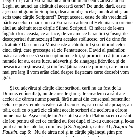
Legii? Ce, când Esdra înaintea norodului au cetit Cartea a doao
Legii, au atunci au alcătuit el această carte? De unde, dară, easte
aşea osibit graiu în Scripturi, deaca unul şi acelaşi au alcătuit şi au
scris toate cărţile Scripturei? Drept aceaea, easte de râs vreadnică
bârfirea celor ce zic cum că Esdra sau arhiereul Helchiia sau oricine
altul au alcătuit toate cărţile Sfintei Scripturi. Ci măcar de le-am
îngădui lor aceasta, ce ar face, de vreame ce haractirii şi însuşirile
descoperirei dumnezeieşti întru acealea strălucesc, ori de cine fie
alcătuite? Dar cum că Moisi easte alcătuitoriul şi scriitoriul celor
cinci cărţi, care greceaşte să zic Pentateucos, David al psalmilor,
măcar a celor ce să scriu supt numele lui, şi prorocii a cărţilor care
numele lor au, easte lucru adeverit şi de sinagoga jidovilor, şi de
besearica creştinească, şi din învăţătura cea de pururea, care lucru
mai pre larg îl vom arăta când despre fieştecare carte deosebi vom
grăi.
Şi cu adevărat şi cărţile altor scriitori, carii nu au fost de la
Dumnezeu însuflaţi, nu de airea le ştim şi le creadem că sânt ale
acelor ale cărora nume poartă, fără numai din consensul oamenilor
celor ce pre vremile acealea când s-au scris, sau curând aproape, au
trăit, carii cu o gură zic că sânt aceale scrisori ale acelora a cărora
nume poartă. Aşea cărţile lui Aristotil şi ale lui Platon zicem că sânt
ale lor, pentru că cei ce curând au fost după ei le-au cunoscut şi le-au
ţinut că au fost ale lor, cum învaţă S. Augustin, cartea 31,
Asupra lui
Faustin
, cap 6: „Nu de airea noi şi în cărţile păgâneşti ştim pre