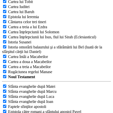
Cartea lui Tobit
Cartea Iuditei
Cartea lui Baruh
Epistola lui Ieremia
Cântarea celor trei tineri
Cartea a treia a lui Ezdra
Cartea înţelepciunii lui Solomon
Cartea înţelepciunii lui Isus, fiul lui Sirah (Eclesiasticul)
Istoria Susanei
Istoria omorârii balaurului şi a sfărâmării lui Bel (luată de la
sfârşitul cărţii lui Daniel)
Cartea întâi a Macabeilor
Cartea a doua a Macabeilor
Cartea a treia a Macabeilor
Rugăciunea regelui Manase
Noul Testament
Sfânta evanghelie după Matei
Sfânta evanghelie după Marcu
Sfânta evanghelie după Luca
Sfânta evanghelie după Ioan
Faptele sfinţilor apostoli
Epistola către romani a sfântului apostol Pavel