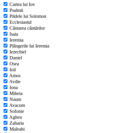
Cartea lui Iov
Psalmii
Pildele lui Solomon
Ecclesiastul
Cântarea cântărilor
Isaia
Ieremia
Plângerile lui Ieremia
Iezechiel
Daniel
Osea
Ioil
Amos
Avdie
Iona
Miheia
Naum
Avacum
Sofonie
Agheu
Zaharia
Maleahi