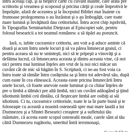
întru acelaşi cap, şi la fieştece carte cu cuvânt înainte, care arată pre
scriitoriu şi vreamea şi scoposul şi pricina cărţii şi ceale împrotivă le
împrăştie, afară de aceastea şi la începutul Bibliei mai înainte cu
frumoase prolegomena o au înzăstrat şi o au îmbogăţit, care toate
mare lumină şi învăţătură dau cetitoriului. Întru acest chip isprăvită,
în Tipografiia Seminariului Dieţezan al Episcopiei sale, pentru
folosul besearicii a tot neamul românesc a să tipări au poruncit.
Iară, o, iubite cucearnice cetitoriu, am voit a-ţi aduce aminte că
doară şi acum întru unele locuri ţi să va părea întunecat graiul, ci
pentru aceaea să nu te sminteşti, nici să te pripeşti a vinovăţi şi a
defăima lucrul, că întunecarea aceasta şi dintru aceasta vine, că noi
nici pentru mai luminat înţeles am vrut de la noi nici măcar un
cuvânt cât de mic să băgăm în S. Scriptură, ci ne-au fost voia ca
întru toate să rămâie întru curăţeniia sa şi întru tot adevărul său, după
cum easte în cea elinească. Aceasta easte pricina întunecării întru
unele locuri, că foarte anevoie easte luminat şi cu chiiar înţeles de
pre o limbă a tălmăci pre altă limbă, nici un cuvânt adăogând şi ţiind
idiotismii limbii ceii dintâiu, că fieştecare limbă are osibiţi ai săi
idiotismi. Ci tu, cucearnice cetitoriule, toate le ia în parte bună şi te
foloseaşte cu această a noastră osteneală spre mai mare laudă a lui
Dumnezeu şi a Sfintei Besearici creaştere şi a sufletului tău
mântuire, că acesta easte scopul ostenealii meale, carele sânt al tău
cătră Dumnezeu rugătoriu, smeritul întră ieromonaşi,