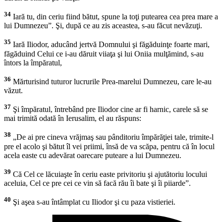
34
Iară tu, din ceriu fiind bătut, spune la toţi putearea cea prea mare a
lui Dumnezeu”. Şi, după ce au zis aceastea, s-au făcut nevăzuţi.
35
Iară Iliodor, aducând jertvă Domnului şi făgăduinţe foarte mari,
făgăduind Celui ce i-au dăruit viiaţa şi lui Oniia mulţămind, s-au
întors la împăratul,
36
Mărturisind tuturor lucrurile Prea-marelui Dumnezeu, care le-au
văzut.
37
Şi împăratul, întrebând pre Iliodor cine ar fi harnic, carele să se
mai trimită odată în Ierusalim, el au răspuns:
38
„De ai pre cineva vrăjmaş sau pânditoriu împărăţiei tale, trimite-l
pre el acolo şi bătut îl vei priimi, însă de va scăpa, pentru că în locul
acela easte cu adevărat oarecare puteare a lui Dumnezeu.
39
Că Cel ce lăcuiaşte în ceriu easte privitoriu şi ajutătoriu locului
aceluia, Cel ce pre cei ce vin să facă rău îi bate şi îi piiarde”.
40
Şi aşea s-au întâmplat cu Iliodor şi cu paza vistieriei.