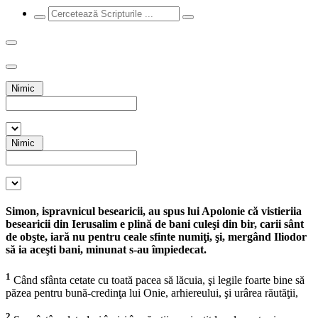
Nimic
Nimic
Simon, ispravnicul besearicii, au spus lui Apolonie că vistieriia
besearicii din Ierusalim e plină de bani culeşi din bir, carii sânt
de obşte, iară nu pentru ceale sfinte numiţi, şi, mergând Iliodor
să ia aceşti bani, minunat s-au împiedecat.
1
Când sfânta cetate cu toată pacea să lăcuia, şi legile foarte bine să
păzea pentru bună-credinţa lui Onie, arhiereului, şi urârea răutăţii,
2