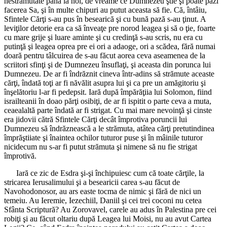
nestrămutate până la noi, de vreame ce Dumnezeu ştie şi poate păzi
facerea Sa, şi în multe chipuri au putut aceasta să fie. Că, întâiu,
Sfintele Cărţi s-au pus în besearică şi cu bună pază s-au ţinut. A
leviţilor detorie era ca să înveaţe pre norod leagea şi să o ţie, foarte
cu mare grije şi luare aminte şi cu credinţă s-au scris, nu era cu
putinţă şi leagea oprea pre ei ori a adaoge, ori a scădea, fără numai
doară pentru tâlcuirea de s-au făcut aorea ceva aseamenea de la
scriitori sfinţi şi de Dumnezeu însuflaţi, şi aceasta din porunca lui
Dumnezeu. De ar fi îndrăznit cineva într-adins să strămute aceaste
cărţi, îndată toţi ar fi năvălit asupra lui şi ca pre un amăgitoriu şi
înşelătoriu l-ar fi pedepsit. Iară după împărăţiia lui Solomon, fiind
israilteanii în doao părţi osibiţi, de ar fi ispitit o parte ceva a muta,
ceaealaltă parte îndată ar fi strigat. Cu mai mare nevoinţă şi cinste
era jidovii cătră Sfintele Cărţi decât împrotiva poruncii lui
Dumnezeu să îndrăznească a le strămuta, atâtea cărţi pretutindinea
împrăştiiate şi înaintea ochilor tuturor puse şi în mâinile tuturor
nicidecum nu s-ar fi putut strămuta şi nimene să nu fie strigat
împrotivă.
Iară ce zic de Esdra şi-şi închipuiesc cum că toate cărţile, la
stricarea Ierusalimului şi a besearicii carea s-au făcut de
Navohodonosor, au ars easte tocma de nimic şi fără de nici un
temeiu. Au Ieremie, Iezechiil, Daniil şi cei trei coconi nu cetea
Sfânta Scriptură? Au Zorovavel, carele au adus în Palestina pre cei
robiţi şi au făcut oltariu după Leagea lui Moisi, nu au avut Cartea