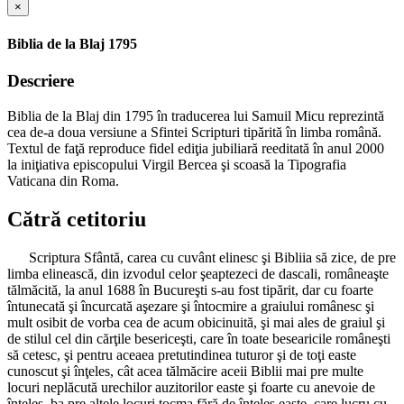
×
Biblia de la Blaj 1795
Descriere
Biblia de la Blaj din 1795 în traducerea lui Samuil Micu reprezintă
cea de-a doua versiune a Sfintei Scripturi tipărită în limba română.
Textul de faţă reproduce fidel ediţia jubiliară reeditată în anul 2000
la iniţiativa episcopului Virgil Bercea şi scoasă la Tipografia
Vaticana din Roma.
Cătră cetitoriu
Scriptura Sfântă, carea cu cuvânt elinesc şi Bibliia să zice, de pre
limba elinească, din izvodul celor şeaptezeci de dascali, româneaşte
tălmăcită, la anul 1688 în Bucureşti s-au fost tipărit, dar cu foarte
întunecată şi încurcată aşezare şi întocmire a graiului românesc şi
mult osibit de vorba cea de acum obicinuită, şi mai ales de graiul şi
de stilul cel din cărţile besericeşti, care în toate besearicile româneşti
să cetesc, şi pentru aceaea pretutindinea tuturor şi de toţi easte
cunoscut şi înţeles, cât acea tălmăcire aceii Biblii mai pre multe
locuri neplăcută urechilor auzitorilor easte şi foarte cu anevoie de
înţeles, ba pre altele locuri tocma fără de înţeles easte, care lucru cu