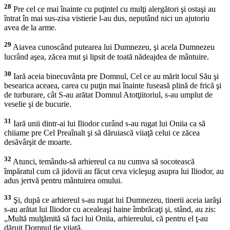
28
Pre cel ce mai înainte cu puţintel cu mulţi alergători şi ostaşi au
întrat în mai sus-zisa vistierie l-au dus, neputând nici un ajutoriu
avea de la arme.
29
Aiavea cunoscând putearea lui Dumnezeu, şi acela Dumnezeu
lucrând aşea, zăcea mut şi lipsit de toată nădeajdea de mântuire.
30
Iară aceia binecuvânta pre Domnul, Cel ce au mărit locul Său şi
besearica aceaea, carea cu puţin mai înainte fuseasă plină de frică şi
de turburare, cât S-au arătat Domnul Atotţiitoriul, s-au umplut de
veselie şi de bucurie.
31
Iară unii dintr-ai lui Iliodor curând s-au rugat lui Oniia ca să
chiiame pre Cel Preaînalt şi să dăruiască viiaţă celui ce zăcea
desăvârşit de moarte.
32
Atunci, temându-să arhiereul ca nu cumva să socotească
împăratul cum că jidovii au făcut ceva vicleşug asupra lui Iliodor, au
adus jertvă pentru mântuirea omului.
33
Şi, după ce arhiereul s-au rugat lui Dumnezeu, tinerii aceia iarăşi
s-au arătat lui Iliodor cu acealeaşi haine îmbrăcaţi şi, stând, au zis:
„Multă mulţămită să faci lui Oniia, arhiereului, că pentru el ţ-au
dăruit Domnul ţie viiaţă.