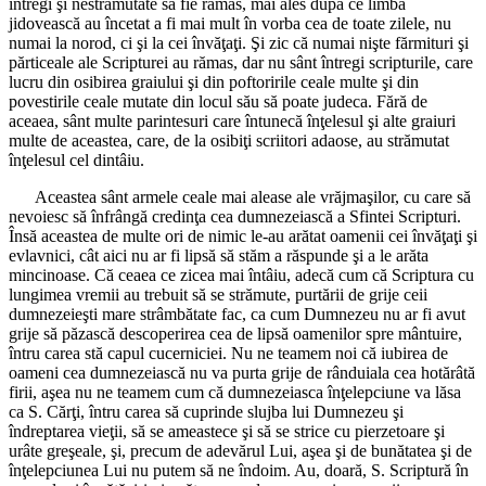
întregi şi nestrămutate să fie rămas, mai ales după ce limba
jidovească au încetat a fi mai mult în vorba cea de toate zilele, nu
numai la norod, ci şi la cei învăţaţi. Şi zic că numai nişte fărmituri şi
părticeale ale Scripturei au rămas, dar nu sânt întregi scripturile, care
lucru din osibirea graiului şi din poftoririle ceale multe şi din
povestirile ceale mutate din locul său să poate judeca. Fără de
aceaea, sânt multe parintesuri care întunecă înţelesul şi alte graiuri
multe de aceastea, care, de la osibiţi scriitori adaose, au strămutat
înţelesul cel dintâiu.
Aceastea sânt armele ceale mai alease ale vrăjmaşilor, cu care să
nevoiesc să înfrângă credinţa cea dumnezeiască a Sfintei Scripturi.
Însă aceastea de multe ori de nimic le-au arătat oamenii cei învăţaţi şi
evlavnici, cât aici nu ar fi lipsă să stăm a răspunde şi a le arăta
mincinoase. Că ceaea ce zicea mai întâiu, adecă cum că Scriptura cu
lungimea vremii au trebuit să se strămute, purtării de grije ceii
dumnezeieşti mare strâmbătate fac, ca cum Dumnezeu nu ar fi avut
grije să păzască descoperirea cea de lipsă oamenilor spre mântuire,
întru carea stă capul cucerniciei. Nu ne teamem noi că iubirea de
oameni cea dumnezeiască nu va purta grije de rânduiala cea hotărâtă
firii, aşea nu ne teamem cum că dumnezeiasca înţelepciune va lăsa
ca S. Cărţi, întru carea să cuprinde slujba lui Dumnezeu şi
îndreptarea vieţii, să se ameastece şi să se strice cu pierzetoare şi
urâte greşeale, şi, precum de adevărul Lui, aşea şi de bunătatea şi de
înţelepciunea Lui nu putem să ne îndoim. Au, doară, S. Scriptură în