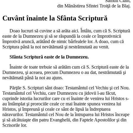
Samuil Clain,
din Mănăstirea Sfintei Troiţă de la Blaj.
Cuvânt înainte la Sfânta Scriptură
Doao lucruri să cuvine a să arăta aici. Întâiu, cum că S. Scriptură
easte de la Dumnezeu şi să se răspundă la ceale ce împrotivnicii
împrotivă aruncă, arătând de nimic bârfealele lor. A doao, cum că
Scriptura până la noi nevătămată şi nestrămutată au venit.
Sfânta Scriptură easte de la Dumnezeu.
Înainte de toate trebuie să arătăm cum că S. Scriptură easte de la
Dumnezeu, şi aceaea, precum Dumnezeu o au dat, nestrămutată şi
nevătămată până la noi au ajuns.
Părţile S. Scripturi sânt doao: Testamântul cel Vechiu şi cel Nou.
Testamântul cel Vechiu, care Dumnezeu cu jidovii l-au făcut,
cuprinde istoriia lucrurilor care cu ei înainte de venirea lui Hristos s-
au întâmplat şi prorociile ceale ce mai înainte spunea venirea lui
Hristos, şi împreună şi ceale ce sânt de lipsă la îndreptarea
năravurilor. Testamântul cel Nou de la întruparea lui Hristos înceape
şi să alcătuiaşte din patru Evanghelii, din Faptele Apostolilor şi din
Scrisorile lor.