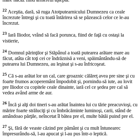
22
Aceştia, dară, să ruga Atotputearnicului Dumnezeu ca ceale
încrezute întregi şi cu toată întărirea să se păzească celor ce le-au
încrezut.
23
Iară Iliodor, vrând să facă porunca, fiind de faţă cu ostaşi la
vistierie,
24
Domnul părinţilor şi Stăpânul a toată putearea arătare mare au
făcut, atâta cât toţi cei ce îndrăznisă a veni, spăimântându-să de
putearea lui Dumnezeu, au leşinat şi s-au înfricoşeat.
25
Că s-au arătat lor un cal, care groaznic călăreţ avea pre sine şi cu
foarte frumos acoperemânt împodobit şi, pornindu-să iute, au lovit
pre Iliodor cu copitele ceale dinainte, iară cel ce şedea pre cal să
vedea având arme de aur.
26
Încă şi alţi doi tineri s-au arătat înaintea lui cu tărie preacuvioşi, cu
mărire foarte străluciţi şi cu îmbrăcăminte luminoşi, carii, stând de
amândoao părţile, neîncetat îl bătea pre el, multe bătăi puind pre el.
27
Şi, fără de veaste căzind pre pământ şi cu mult întunearec
împresurându-să, l-au apucat şi l-au pus într-o leptică.