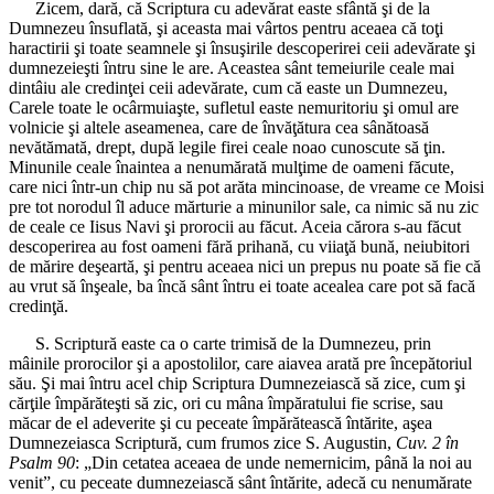
Zicem, dară, că Scriptura cu adevărat easte sfântă şi de la
Dumnezeu însuflată, şi aceasta mai vârtos pentru aceaea că toţi
haractirii şi toate seamnele şi însuşirile descoperirei ceii adevărate şi
dumnezeieşti întru sine le are. Aceastea sânt temeiurile ceale mai
dintâiu ale credinţei ceii adevărate, cum că easte un Dumnezeu,
Carele toate le ocârmuiaşte, sufletul easte nemuritoriu şi omul are
volnicie şi altele aseamenea, care de învăţătura cea sânătoasă
nevătămată, drept, după legile firei ceale noao cunoscute să ţin.
Minunile ceale înaintea a nenumărată mulţime de oameni făcute,
care nici într-un chip nu să pot arăta mincinoase, de vreame ce Moisi
pre tot norodul îl aduce mărturie a minunilor sale, ca nimic să nu zic
de ceale ce Iisus Navi şi prorocii au făcut. Aceia cărora s-au făcut
descoperirea au fost oameni fără prihană, cu viiaţă bună, neiubitori
de mărire deşeartă, şi pentru aceaea nici un prepus nu poate să fie că
au vrut să înşeale, ba încă sânt întru ei toate acealea care pot să facă
credinţă.
S. Scriptură easte ca o carte trimisă de la Dumnezeu, prin
mâinile prorocilor şi a apostolilor, care aiavea arată pre începătoriul
său. Şi mai întru acel chip Scriptura Dumnezeiască să zice, cum şi
cărţile împărăteşti să zic, ori cu mâna împăratului fie scrise, sau
măcar de el adeverite şi cu peceate împărătească întărite, aşea
Dumnezeiasca Scriptură, cum frumos zice S. Augustin,
Cuv. 2 în
Psalm 90
: „Din cetatea aceaea de unde nemernicim, până la noi au
venit”, cu peceate dumnezeiască sânt întărite, adecă cu nenumărate