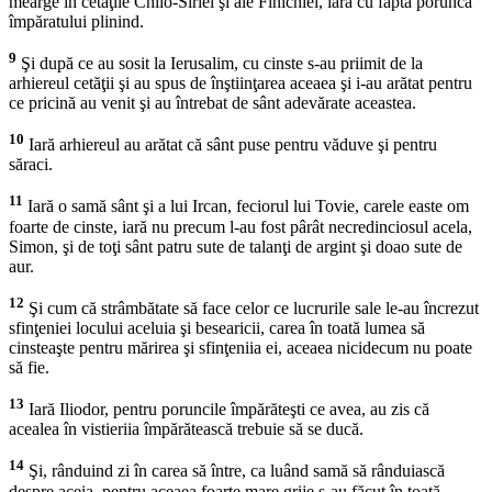
mearge în cetăţile Chilo-Siriei şi ale Finichiei, iară cu fapta porunca
împăratului plinind.
9
Şi după ce au sosit la Ierusalim, cu cinste s-au priimit de la
arhiereul cetăţii şi au spus de înştiinţarea aceaea şi i-au arătat pentru
ce pricină au venit şi au întrebat de sânt adevărate aceastea.
10
Iară arhiereul au arătat că sânt puse pentru văduve şi pentru
săraci.
11
Iară o samă sânt şi a lui Ircan, feciorul lui Tovie, carele easte om
foarte de cinste, iară nu precum l-au fost pârât necredinciosul acela,
Simon, şi de toţi sânt patru sute de talanţi de argint şi doao sute de
aur.
12
Şi cum că strâmbătate să face celor ce lucrurile sale le-au încrezut
sfinţeniei locului aceluia şi besearicii, carea în toată lumea să
cinsteaşte pentru mărirea şi sfinţeniia ei, aceaea nicidecum nu poate
să fie.
13
Iară Iliodor, pentru poruncile împărăteşti ce avea, au zis că
acealea în vistieriia împărătească trebuie să se ducă.
14
Şi, rânduind zi în carea să între, ca luând samă să rânduiască
despre aceia, pentru aceaea foarte mare grije s-au făcut în toată