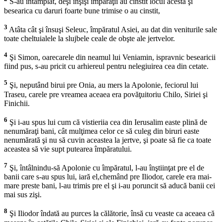
S-au întâmplat, deşi înşişi împăraţii au cinstit locul acesta şi
besearica cu daruri foarte bune trimise o au cinstit,
3
Atâta cât şi însuşi Seleuc, împăratul Asiei, au dat din veniturile sale
toate cheltuialele la slujbele ceale de obşte ale jertvelor.
4
Şi Simon, oarecarele din neamul lui Veniamin, ispravnic besearicii
fiind pus, s-au pricit cu arhiereul pentru nelegiuirea cea din cetate.
5
Şi, neputând birui pre Onia, au mers la Apolonie, feciorul lui
Traseu, carele pre vreamea aceaea era povăţuitoriu Chilo, Siriei şi
Finichii.
6
Şi i-au spus lui cum că vistieriia cea din Ierusalim easte plină de
nenumăraţi bani, cât mulţimea celor ce să culeg din biruri easte
nenumărată şi nu să cuvin aceastea la jertve, şi poate să fie ca toate
aceastea să vie supt putearea împăratului.
7
Şi, întâlnindu-să Apolonie cu împăratul, l-au înştiinţat pre el de
banii care s-au spus lui, iară el,chemând pre Iliodor, carele era mai-
mare preste bani, l-au trimis pre el şi i-au poruncit să aducă banii cei
mai sus zişi.
8
Şi Iliodor îndată au purces la călătorie, însă cu veaste ca aceaea că