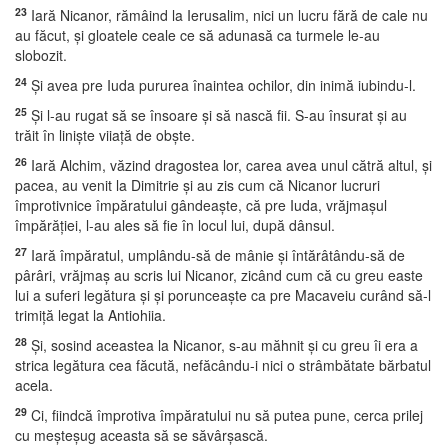
23
Iară Nicanor, rămâind la Ierusalim, nici un lucru fără de cale nu
au făcut, şi gloatele ceale ce să adunasă ca turmele le-au
slobozit.
24
Şi avea pre Iuda pururea înaintea ochilor, din inimă iubindu-l.
25
Şi l-au rugat să se însoare şi să nască fii. S-au însurat şi au
trăit în linişte viiaţă de obşte.
26
Iară Alchim, văzind dragostea lor, carea avea unul cătră altul, şi
pacea, au venit la Dimitrie şi au zis cum că Nicanor lucruri
împrotivnice împăratului gândeaşte, că pre Iuda, vrăjmaşul
împărăţiei, l-au ales să fie în locul lui, după dânsul.
27
Iară împăratul, umplându-să de mânie şi întărâtându-să de
pârâri, vrăjmaş au scris lui Nicanor, zicând cum că cu greu easte
lui a suferi legătura şi şi porunceaşte ca pre Macaveiu curând să-l
trimiţă legat la Antiohiia.
28
Şi, sosind aceastea la Nicanor, s-au măhnit şi cu greu îi era a
strica legătura cea făcută, nefăcându-i nici o strâmbătate bărbatul
acela.
29
Ci, fiindcă împrotiva împăratului nu să putea pune, cerca prilej
cu meşteşug aceasta să se săvârşască.