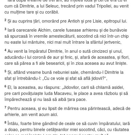
cum că Dimitrie, a lui Seleuc, trecând prin vadul Tripoliei, au venit
cu mulţime tare şi cu corăbii.
2
Şi au cuprins ţări, omorând pre Antioh şi pre Lisie, epitropul lui.
3
Iară oarecarele Alchim, carele fusease arhiereu şi de bunăvoie
să spurcasă în vremile amestecăturii, socotind că nici într-un chip
nu easte lui mântuire, nici mai mult întrare la sfântul jertvenic,
4
Au venit la împăratul Dimitrie, în anul o sută cincizeci şi unul,
aducându-i lui coronă de aur şi finic, şi, afară de aceastea, şi flori,
care să părea a fi ale besearicii, şi în zioa aceaea au avut linişte.
5
Şi, aflând vreame bună nebuniei sale, chemându-l Dimitrie la
sfat şi întrebându-l: „Cu ce voie şi sfat să află jidovii?”,
6
El, la aceastea, au răspuns: „Jidovilor, carii să chiiamă asidei,
pre carii povăţuiaşte Iuda Macaveu, le place a avea războiu şi să
împărechează şi nu lasă să aibă ţara pace.
7
Pentru aceaea, şi eu lipsit de mărirea cea părintească, adecă de
arhierie, am venit acum aici.
8
Întâiu, foarte bine gândind de ceale ce să cuvin împăratului, iară
a doao, pentru binele cetăţeanilor miei socotind, căci, cu răutatea