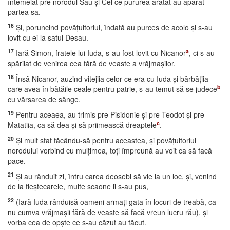
întemeiat pre norodul Său şi Cel ce pururea arătat au apărat
partea sa.
16
Şi, poruncind povăţuitoriul, îndată au purces de acolo şi s-au
lovit cu ei la satul Desau.
17
a
Iară Simon, fratele lui Iuda, s-au fost lovit cu Nicanor
, ci s-au
spăriiat de venirea cea fără de veaste a vrăjmaşilor.
18
Însă Nicanor, auzind vitejiia celor ce era cu Iuda şi bărbăţiia
b
care avea în bătăile ceale pentru patrie, s-au temut să se judece
cu vărsarea de sânge.
19
Pentru aceaea, au trimis pre Pisidonie şi pre Teodot şi pre
c
Matatiia, ca să dea şi să priimească dreaptele
.
20
Şi mult sfat făcându-să pentru aceastea, şi povăţuitoriul
norodului vorbind cu mulţimea, toţi împreună au voit ca să facă
pace.
21
Şi au rânduit zi, întru carea deosebi să vie la un loc, şi, venind
de la fieştecarele, multe scaone li s-au pus,
22
(Iară Iuda rânduisă oameni armaţi gata în locuri de treabă, ca
nu cumva vrăjmaşii fără de veaste să facă vreun lucru rău), şi
vorba cea de opşte ce s-au căzut au făcut.