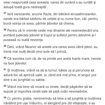
veac nespurcată casa aceasta, carea de curând s-au curăţit şi
astupă toată gura nedreaptă”.
37
Iară oarecarele, anume Razis, din bătrânii ierusalimneanilor,
carele era bărbat iubitoriu de cetate şi cu nume bun, cât, pentru
bună-voinţa ce avea, părinte jidovilor să chema,
38
Pentru că în vremile ceale mai dinainte ale neamestecării era,
purtând judecata jidoviei şi trupul şi sufletul pentru jidovime şi-l
puseasă cu toată nevoinţa.
39
Deci, vrând Nicanor să areate ura carea avea cătră jidovi, au
trimis mai mulţi decât cinci sute să-l prinză,
40
Că socotea cum că, de va prinde pre acela foarte mare, nevoie
va face jidovilor.
41
Şi mulţimea, vrând ca să ia turnul, bătea uş şi poruncea să
aducă foc să aprinză uşile, şi, când era mai prins, el singur pre
sine s-au junghiiat cu sabiia.
42
Vrând mai bine să moară cu cinste, decât păgânilor să se
supuie şi împrotiva cinstii sale să paţă ocări nevreadnice,
43
Ci, pentru graba, nenimerindu-să bine a să junghiia şi mulţimea
năvălind pre uşe înlăuntru, el alergând pre zid vitejeaşte, s-au