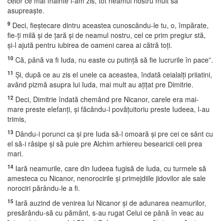
celor ce mai înainte i-am zis, tot neamul nostru mult să
asupreaşte.
9
Deci, fieştecare dintru aceastea cunoscându-le tu, o, împărate,
fie-ţi milă şi de ţară şi de neamul nostru, cel ce prim pregiur stă,
şi-l ajută pentru iubirea de oameni carea ai cătră toţi.
10
Că, până va fi Iuda, nu easte cu putinţă să fie lucrurile în pace”.
11
Şi, după ce au zis el unele ca aceastea, îndată ceialalţi priiatini,
având pizmă asupra lui Iuda, mai mult au aţiţat pre Dimitrie.
12
Deci, Dimitrie îndată chemând pre Nicanor, carele era mai-
mare preste elefanţi, şi făcându-l povăţuitoriu preste Iudeea, l-au
trimis,
13
Dându-i porunci ca şi pre Iuda să-l omoară şi pre cei ce sânt cu
el să-i râsipe şi să puie pre Alchim arhiereu besearicii ceii prea
mari.
14
Iară neamurile, care din Iudeea fugisă de Iuda, cu turmele să
amesteca cu Nicanor, nenorocirile şi primejdiile jidovilor ale sale
norociri părându-le a fi.
15
Iară auzind de venirea lui Nicanor şi de adunarea neamurilor,
presărându-să cu pământ, s-au rugat Celui ce până în veac au