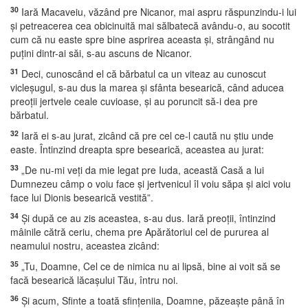
30
Iară Macaveiu, văzând pre Nicanor, mai aspru răspunzindu-i lui
şi petreacerea cea obicinuită mai sălbatecă avându-o, au socotit
cum că nu easte spre bine asprirea aceasta şi, strângând nu
puţini dintr-ai săi, s-au ascuns de Nicanor.
31
Deci, cunoscând el că bărbatul ca un viteaz au cunoscut
vicleşugul, s-au dus la marea şi sfânta besearică, când aducea
preoţii jertvele ceale cuvioase, şi au poruncit să-i dea pre
bărbatul.
32
Iară ei s-au jurat, zicând că pre cel ce-l caută nu ştiu unde
easte. Întinzind dreapta spre besearică, aceastea au jurat:
33
„De nu-mi veţi da mie legat pre Iuda, această Casă a lui
Dumnezeu câmp o voiu face şi jertvenicul îl voiu săpa şi aici voiu
face lui Dionis besearică vestită”.
34
Şi după ce au zis aceastea, s-au dus. Iară preoţii, întinzind
mâinile cătră ceriu, chema pre Apărătoriul cel de pururea al
neamului nostru, aceastea zicând:
35
„Tu, Doamne, Cel ce de nimica nu ai lipsă, bine ai voit să se
facă besearică lăcaşului Tău, întru noi.
36
Şi acum, Sfinte a toată sfinţeniia, Doamne, păzeaşte până în