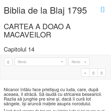
×
Biblia de la Blaj 1795
CARTEA A DOAO A
MACAVEILOR
Capitolul 14
Nimic
Nimic
Nicanor întâiu face prietişug cu Iuda, care, după
aceaea, îl strâcă. Să laudă cu stricarea besearicii.
Raziia să junghie pre sine şi, dacă îi cură tot
sângele, îşi aruncă maţele asupra norodului.
1
Iară după vreame de trei ani, au înţeles Iuda şi cei ce era cu el