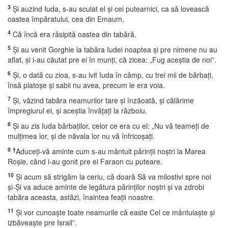
3
Şi auzind Iuda, s-au sculat el şi cei putearnici, ca să lovească
oastea împăratului, cea din Emaum,
4
Că încă era râsipită oastea din tabără.
5
Şi au venit Gorghie la tabăra Iudei noaptea şi pre nimene nu au
aflat, şi i-au căutat pre ei în munţi, că zicea: „Fug aceştia de noi”.
6
Şi, o dată cu zioa, s-au ivit Iuda în câmp, cu trei mii de bărbaţi,
însă platoşe şi sabii nu avea, precum le era voia.
7
Şi, văzind tabăra neamurilor tare şi înzăoată, şi călărime
împregiurul ei, şi aceştia învăţaţi la războiu,
8
Şi au zis Iuda bărbaţilor, celor ce era cu el: „Nu vă teameţi de
mulţimea lor, şi de năvala lor nu vă înfricoşaţi.
9
†
Aduceţi-vă aminte cum s-au mântuit părinţii noştri la Marea
Roşie, când i-au gonit pre ei Faraon cu puteare.
10
Şi acum să strigăm la ceriu, că doară Să va milostivi spre noi
şi-Şi va aduce aminte de legătura părinţilor noştri şi va zdrobi
tabăra aceasta, astăzi, înaintea feaţii noastre.
11
Şi vor cunoaşte toate neamurile că easte Cel ce mântuiaşte şi
izbăveaşte pre Israil”.