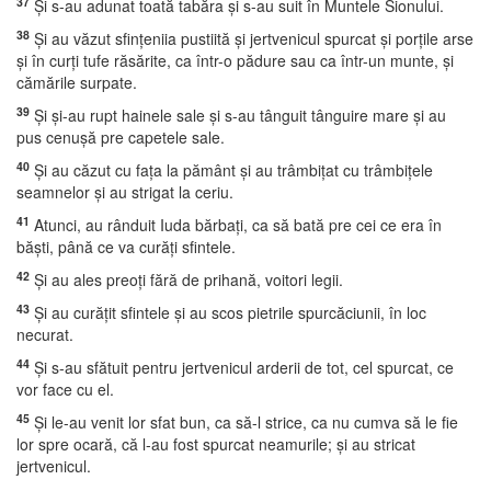
37
Şi s-au adunat toată tabăra şi s-au suit în Muntele Sionului.
38
Şi au văzut sfinţeniia pustiită şi jertvenicul spurcat şi porţile arse
şi în curţi tufe răsărite, ca într-o pădure sau ca într-un munte, şi
cămările surpate.
39
Şi şi-au rupt hainele sale şi s-au tânguit tânguire mare şi au
pus cenuşă pre capetele sale.
40
Şi au căzut cu faţa la pământ şi au trâmbiţat cu trâmbiţele
seamnelor şi au strigat la ceriu.
41
Atunci, au rânduit Iuda bărbaţi, ca să bată pre cei ce era în
băşti, până ce va curăţi sfintele.
42
Şi au ales preoţi fără de prihană, voitori legii.
43
Şi au curăţit sfintele şi au scos pietrile spurcăciunii, în loc
necurat.
44
Şi s-au sfătuit pentru jertvenicul arderii de tot, cel spurcat, ce
vor face cu el.
45
Şi le-au venit lor sfat bun, ca să-l strice, ca nu cumva să le fie
lor spre ocară, că l-au fost spurcat neamurile; şi au stricat
jertvenicul.