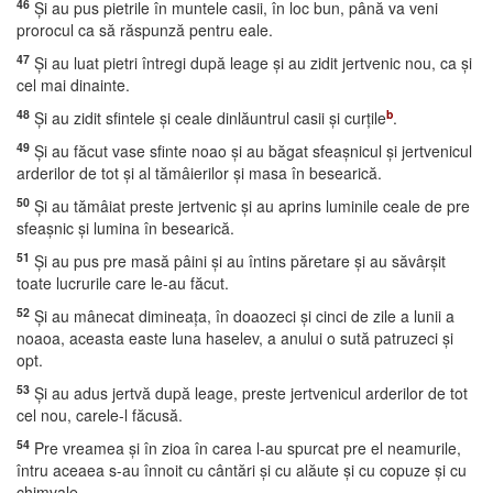
46
Şi au pus pietrile în muntele casii, în loc bun, până va veni
prorocul ca să răspunză pentru eale.
47
Şi au luat pietri întregi după leage şi au zidit jertvenic nou, ca şi
cel mai dinainte.
48
b
Şi au zidit sfintele şi ceale dinlăuntrul casii şi curţile
.
49
Şi au făcut vase sfinte noao şi au băgat sfeaşnicul şi jertvenicul
arderilor de tot şi al tămâierilor şi masa în besearică.
50
Şi au tămâiat preste jertvenic şi au aprins luminile ceale de pre
sfeaşnic şi lumina în besearică.
51
Şi au pus pre masă pâini şi au întins păretare şi au săvârşit
toate lucrurile care le-au făcut.
52
Şi au mânecat dimineaţa, în doaozeci şi cinci de zile a lunii a
noaoa, aceasta easte luna haselev, a anului o sută patruzeci şi
opt.
53
Şi au adus jertvă după leage, preste jertvenicul arderilor de tot
cel nou, carele-l făcusă.
54
Pre vreamea şi în zioa în carea l-au spurcat pre el neamurile,
întru aceaea s-au înnoit cu cântări şi cu alăute şi cu copuze şi cu
chimvale.