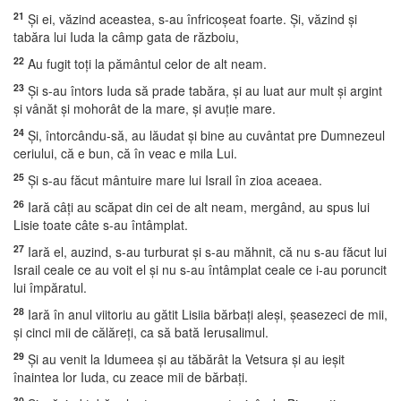
21
Şi ei, văzind aceastea, s-au înfricoşeat foarte. Şi, văzind şi
tabăra lui Iuda la câmp gata de războiu,
22
Au fugit toţi la pământul celor de alt neam.
23
Şi s-au întors Iuda să prade tabăra, şi au luat aur mult şi argint
şi vânăt şi mohorât de la mare, şi avuţie mare.
24
Şi, întorcându-să, au lăudat şi bine au cuvântat pre Dumnezeul
ceriului, că e bun, că în veac e mila Lui.
25
Şi s-au făcut mântuire mare lui Israil în zioa aceaea.
26
Iară câţi au scăpat din cei de alt neam, mergând, au spus lui
Lisie toate câte s-au întâmplat.
27
Iară el, auzind, s-au turburat şi s-au măhnit, că nu s-au făcut lui
Israil ceale ce au voit el şi nu s-au întâmplat ceale ce i-au poruncit
lui împăratul.
28
Iară în anul viitoriu au gătit Lisiia bărbaţi aleşi, şeasezeci de mii,
şi cinci mii de călăreţi, ca să bată Ierusalimul.
29
Şi au venit la Idumeea şi au tăbărât la Vetsura şi au ieşit
înaintea lor Iuda, cu zeace mii de bărbaţi.
30