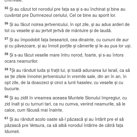
55
Şi au căzut tot norodul pre faţa sa şi s-au închinat şi bine au
cuvântat pre Dumnezeul ceriului, Cel ce bine au sporit lor.
56
Şi au făcut noirea jertvenicului, în opt zile, şi au adus arderi de
tot cu veselie şi au jertvit jertvă de mântuire şi de laudă.
57
Şi au împodobit faţa besearicii, cea dinainte, cu cununi de aur
şi cu păvezoare, şi au înnoit porţile şi cămerile şi le-au pus lor uşi.
58
Şi s-au făcut veselie mare întru norod, foarte, şi s-au întors
ocara neamurilor.
59
†
Şi au rânduit Iuda şi fraţii lui, şi toată adunarea lui Israil, ca să
se ţie zilele înnoirei jertvenicului în vremile sale, din an în an, în
opt zile, de la doaozeci şi cinci a lunii haselev, cu veselie şi cu
bucurie.
60
Şi au zidit în vreamea aceaea Muntele Sionului împregiur, cu
zid înalt şi cu turnuri tari, ca nu cumva, venind neamurile, să le
calce, cum făcusă mai înainte.
61
Şi au rânduit acolo oaste să-l păzască şi au întărit pre el să
păzască pre Vetsura, ca să aibă norodul întărire de cătră faţa
Idumeii.