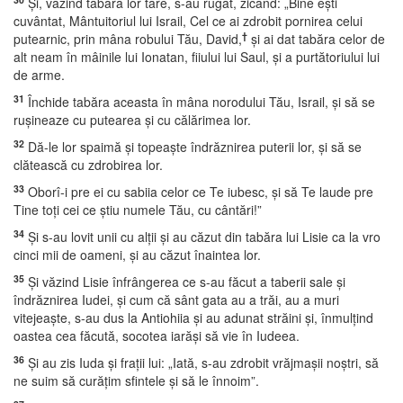
Şi, văzind tabăra lor tare, s-au rugat, zicând: „Bine eşti
cuvântat, Mântuitoriul lui Israil, Cel ce ai zdrobit pornirea celui
†
putearnic, prin mâna robului Tău, David,
şi ai dat tabăra celor de
alt neam în mâinile lui Ionatan, fiiului lui Saul, şi a purtătoriului lui
de arme.
31
Închide tabăra aceasta în mâna norodului Tău, Israil, şi să se
ruşineaze cu putearea şi cu călărimea lor.
32
Dă-le lor spaimă şi topeaşte îndrăznirea puterii lor, şi să se
clătească cu zdrobirea lor.
33
Oborî-i pre ei cu sabiia celor ce Te iubesc, şi să Te laude pre
Tine toţi cei ce ştiu numele Tău, cu cântări!”
34
Şi s-au lovit unii cu alţii şi au căzut din tabăra lui Lisie ca la vro
cinci mii de oameni, şi au căzut înaintea lor.
35
Şi văzind Lisie înfrângerea ce s-au făcut a taberii sale şi
îndrăznirea Iudei, şi cum că sânt gata au a trăi, au a muri
vitejeaşte, s-au dus la Antiohiia şi au adunat străini şi, înmulţind
oastea cea făcută, socotea iarăşi să vie în Iudeea.
36
Şi au zis Iuda şi fraţii lui: „Iată, s-au zdrobit vrăjmaşii noştri, să
ne suim să curăţim sfintele şi să le înnoim”.