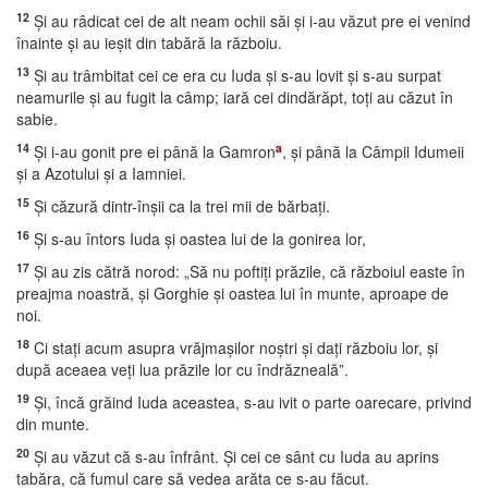
12
Şi au râdicat cei de alt neam ochii săi şi i-au văzut pre ei venind
înainte şi au ieşit din tabără la războiu.
13
Şi au trâmbitat cei ce era cu Iuda şi s-au lovit şi s-au surpat
neamurile şi au fugit la câmp; iară cei dindărăpt, toţi au căzut în
sabie.
14
a
Şi i-au gonit pre ei până la Gamron
, şi până la Câmpii Idumeii
şi a Azotului şi a Iamniei.
15
Şi căzură dintr-înşii ca la trei mii de bărbaţi.
16
Şi s-au întors Iuda şi oastea lui de la gonirea lor,
17
Şi au zis cătră norod: „Să nu poftiţi prăzile, că războiul easte în
preajma noastră, şi Gorghie şi oastea lui în munte, aproape de
noi.
18
Ci staţi acum asupra vrăjmaşilor noştri şi daţi războiu lor, şi
după aceaea veţi lua prăzile lor cu îndrăzneală”.
19
Şi, încă grăind Iuda aceastea, s-au ivit o parte oarecare, privind
din munte.
20
Şi au văzut că s-au înfrânt. Şi cei ce sânt cu Iuda au aprins
tabăra, că fumul care să vedea arăta ce s-au făcut.