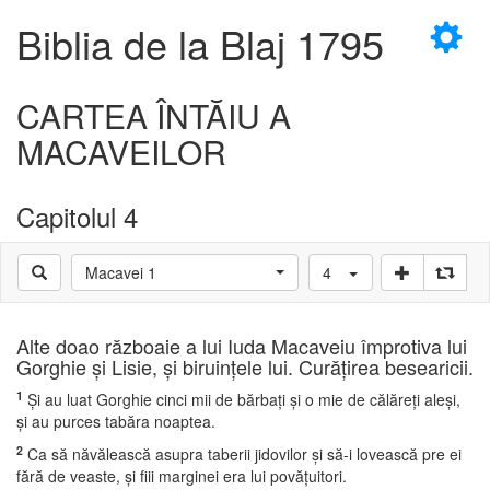
×
Biblia de la Blaj 1795
CARTEA ÎNTĂIU A
MACAVEILOR
D
Capitolul 4
Macavei 1
4
D
Alte doao războaie a lui Iuda Macaveiu împrotiva lui
Gorghie şi Lisie, şi biruinţele lui. Curăţirea besearicii.
1
Şi au luat Gorghie cinci mii de bărbaţi şi o mie de călăreţi aleşi,
şi au purces tabăra noaptea.
2
Ca să năvălească asupra taberii jidovilor şi să-i lovească pre ei
fără de veaste, şi fiii marginei era lui povăţuitori.