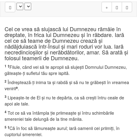
Cel ce vrea să slujască lui Dumnezeu rămâie în
dreptate, în frica lui Dumnezeu şi în răbdare. Iară
cel ce să teame de Dumnezeu crează şi
nădăjduiască într-Însul şi mari roduri vor lua. Iară
necredincioşilor şi nerăbdătorilor, amar. Să arată şi
folosul teamerii de Dumnezeu.
1
†
Fiiule, când vei să te apropii să slujeşti Domnului Dumnezeu,
găteaşte-ţi sufletul tău spre ispită.
2
Îndreptează-ţi inima ta şi rabdă şi să nu te grăbeşti în vreamea
a
venirii
.
3
Lipeaşte-te de El şi nu te depărta, ca să creşti întru ceale de
apoi ale tale.
4
Tot ce să va întâmpla ţie priimeaşte şi întru schimbările
smereniei tale delungă de la tine măniia.
5
†
Că în foc să lămureaşte aurul; iară oamenii cei priimiţi, în
cuptoriul smereniei.