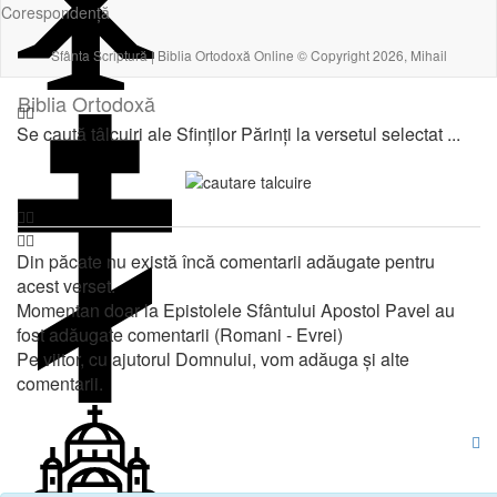
Corespondență
Sfânta Scriptură | Biblia Ortodoxă Online © Copyright 2026, Mihail
Biblia Ortodoxă
Se caută tâlcuiri ale Sfinților Părinți la versetul selectat ...
Din păcate nu există încă comentarii adăugate pentru
acest verset.
Momentan doar la Epistolele Sfântului Apostol Pavel au
fost adăugate comentarii (Romani - Evrei)
Pe viitor, cu ajutorul Domnului, vom adăuga și alte
comentarii.