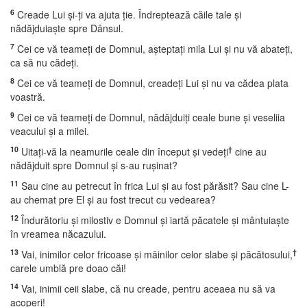
6
Creade Lui şi-ţi va ajuta ţie. Îndreptează căile tale şi
nădăjduiaşte spre Dânsul.
7
Cei ce vă teameţi de Domnul, aşteptaţi mila Lui şi nu vă abateţi,
ca să nu cădeţi.
8
Cei ce vă teameţi de Domnul, creadeţi Lui şi nu va cădea plata
voastră.
9
Cei ce vă teameţi de Domnul, nădăjduiţi ceale bune şi veseliia
veacului şi a milei.
10
†
Uitaţi-vă la neamurile ceale din început şi vedeţi
cine au
nădăjduit spre Domnul şi s-au ruşinat?
11
Sau cine au petrecut în frica Lui şi au fost părăsit? Sau cine L-
au chemat pre El şi au fost trecut cu vedearea?
12
Îndurătoriu şi milostiv e Domnul şi iartă păcatele şi mântuiaşte
în vreamea năcazului.
13
†
Vai, inimilor celor fricoase şi mâinilor celor slabe şi păcătosului,
carele umblă pre doao căi!
14
Vai, inimii ceii slabe, că nu creade, pentru aceaea nu să va
acoperi!