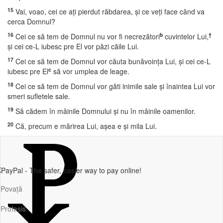
15
Vai, voao, cei ce aţi pierdut răbdarea, şi ce veţi face când va
cerca Domnul?
16
b
†
Cei ce să tem de Domnul nu vor fi necrezători
cuvintelor Lui,
şi cei ce-L iubesc pre El vor păzi căile Lui.
17
Cei ce să tem de Domnul vor căuta bunăvoinţa Lui, şi cei ce-L
c
iubesc pre El
să vor umplea de leage.
18
Cei ce să tem de Domnul vor găti inimile sale şi înaintea Lui vor
smeri sufletele sale.
19
Să cădem în mâinile Domnului şi nu în mâinile oamenilor.
20
Că, precum e mărirea Lui, aşea e şi mila Lui.
Povață
Profasis