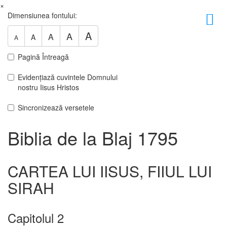
×
Dimensiunea fontului:
A
A
A
A
A
Pagină Întreagă
Evidențiază cuvintele Domnului
nostru Iisus Hristos
Sincronizează versetele
Biblia de la Blaj 1795
CARTEA LUI IISUS, FIIUL LUI
SIRAH
Capitolul 2