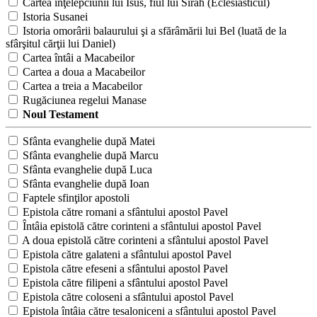
Cartea înţelepciunii lui Isus, fiul lui Sirah (Eclesiasticul)
Istoria Susanei
Istoria omorârii balaurului şi a sfărâmării lui Bel (luată de la
sfârşitul cărţii lui Daniel)
Cartea întâi a Macabeilor
Cartea a doua a Macabeilor
Cartea a treia a Macabeilor
Rugăciunea regelui Manase
Noul Testament
Sfânta evanghelie după Matei
Sfânta evanghelie după Marcu
Sfânta evanghelie după Luca
Sfânta evanghelie după Ioan
Faptele sfinţilor apostoli
Epistola către romani a sfântului apostol Pavel
Întâia epistolă către corinteni a sfântului apostol Pavel
A doua epistolă către corinteni a sfântului apostol Pavel
Epistola către galateni a sfântului apostol Pavel
Epistola către efeseni a sfântului apostol Pavel
Epistola către filipeni a sfântului apostol Pavel
Epistola către coloseni a sfântului apostol Pavel
Epistola întâia către tesaloniceni a sfântului apostol Pavel