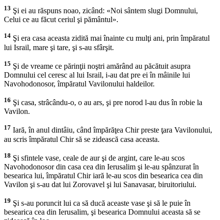
13
Şi ei au răspuns noao, zicând: «Noi sântem slugi Domnului,
Celui ce au făcut ceriul şi pământul».
14
Şi era casa aceasta zidită mai înainte cu mulţi ani, prin împăratul
lui Israil, mare şi tare, şi s-au sfârşit.
15
Şi de vreame ce părinţii noştri amărând au păcătuit asupra
Domnului cel ceresc al lui Israil, i-au dat pre ei în mâinile lui
Navohodonosor, împăratul Vavilonului haldeilor.
16
Şi casa, strâcându-o, o au ars, şi pre norod l-au dus în robie la
Vavilon.
17
Iară, în anul dintâiu, când împărăţea Chir preste ţara Vavilonului,
au scris împăratul Chir să se zidească casa aceasta.
18
Şi sfintele vase, ceale de aur şi de argint, care le-au scos
Navohodonosor din casa cea din Ierusalim şi le-au spânzurat în
besearica lui, împăratul Chir iară le-au scos din besearica cea din
Vavilon şi s-au dat lui Zorovavel şi lui Sanavasar, biruitoriului.
19
Şi s-au poruncit lui ca să ducă aceaste vase şi să le puie în
besearica cea din Ierusalim, şi besearica Domnului aceasta să se