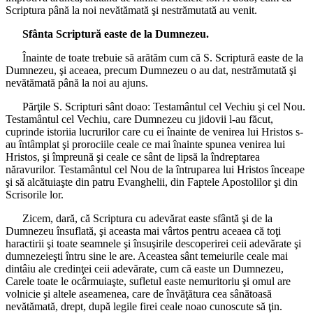
Scriptura până la noi nevătămată şi nestrămutată au venit.
Sfânta Scriptură easte de la Dumnezeu.
Înainte de toate trebuie să arătăm cum că S. Scriptură easte de la
Dumnezeu, şi aceaea, precum Dumnezeu o au dat, nestrămutată şi
nevătămată până la noi au ajuns.
Părţile S. Scripturi sânt doao: Testamântul cel Vechiu şi cel Nou.
Testamântul cel Vechiu, care Dumnezeu cu jidovii l-au făcut,
cuprinde istoriia lucrurilor care cu ei înainte de venirea lui Hristos s-
au întâmplat şi prorociile ceale ce mai înainte spunea venirea lui
Hristos, şi împreună şi ceale ce sânt de lipsă la îndreptarea
năravurilor. Testamântul cel Nou de la întruparea lui Hristos înceape
şi să alcătuiaşte din patru Evanghelii, din Faptele Apostolilor şi din
Scrisorile lor.
Zicem, dară, că Scriptura cu adevărat easte sfântă şi de la
Dumnezeu însuflată, şi aceasta mai vârtos pentru aceaea că toţi
haractirii şi toate seamnele şi însuşirile descoperirei ceii adevărate şi
dumnezeieşti întru sine le are. Aceastea sânt temeiurile ceale mai
dintâiu ale credinţei ceii adevărate, cum că easte un Dumnezeu,
Carele toate le ocârmuiaşte, sufletul easte nemuritoriu şi omul are
volnicie şi altele aseamenea, care de învăţătura cea sânătoasă
nevătămată, drept, după legile firei ceale noao cunoscute să ţin.