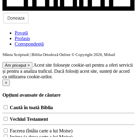
Povață
Profasis
Corespondență
Sfânta Scriptură | Biblia Ortodoxă Online © Copyright 2026, Mihail
Acest site folosește cookie-uri pentru a oferi servicii
Am priceput
×
și pentru a analiza traficul. Dacă folosiți acest site, sunteți de acord
cu utilizarea cookie-urilor.
×
Opțiuni avansate de căutare
Caută în toată Biblia
Vechiul Testament
Facerea (întâia carte a lui Moise)
Ieşirea (a doua carte a lui Moise)