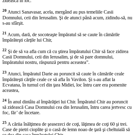
zidească în loc.
20
Atunci Sanavasar, acela, mergând au pus temeliile Casii
Domnului, ceii din Ierusalim. Şi de atunci până acum, zidindu-să, nu
s-au sfârşit.
21
Acum, dară, de socoteaşte împăratul să se caute în cămările
împărăteşti cărţile lui Chir,
22
Şi de să va afla cum că cu ştirea împăratului Chir să face zidirea
Casii Domnului, ceii din Ierusalim, şi de să pare domnului,
împăratului nostru, răspunză pentru aceastea”.
23
Atunci, împăratul Darie au poruncit să caute în cămările ceale
împărăteşti cărţile ceale ce să afla în Vavilon. Şi s-au aflat la
Ecvatana, în turnul cel din ţara Midiei, loc întru care era pomenite
aceastea,
24
În anul dintâiu al împărăţiei lui Chir. Împăratul Chir au poruncit
să zidească Casa Domnului cea din Ierusalim, întru carea jertvesc cu
foc, făr’ de încetare.
25
A căriia înălţimea de şeasezeci de coţi, lăţimea de coţi 60 şi trei.
Case de pietri cioplite şi o casă de lemn noao de ţară şi cheltuială să
se dea din casa împăratului Chir.