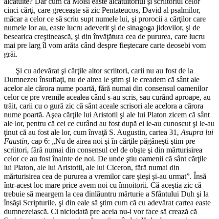
alcătuite? Dar cum că Moisi easte alcătuitoriul şi scriitoriul celor
cinci cărţi, care greceaşte să zic Pentateucos, David al psalmilor,
măcar a celor ce să scriu supt numele lui, şi prorocii a cărţilor care
numele lor au, easte lucru adeverit şi de sinagoga jidovilor, şi de
besearica creştinească, şi din învăţătura cea de pururea, care lucru
mai pre larg îl vom arăta când despre fieştecare carte deosebi vom
grăi.
Şi cu adevărat şi cărţile altor scriitori, carii nu au fost de la
Dumnezeu însuflaţi, nu de airea le ştim şi le creadem că sânt ale
acelor ale cărora nume poartă, fără numai din consensul oamenilor
celor ce pre vremile acealea când s-au scris, sau curând aproape, au
trăit, carii cu o gură zic că sânt aceale scrisori ale acelora a cărora
nume poartă. Aşea cărţile lui Aristotil şi ale lui Platon zicem că sânt
ale lor, pentru că cei ce curând au fost după ei le-au cunoscut şi le-au
ţinut că au fost ale lor, cum învaţă S. Augustin, cartea 31,
Asupra lui
Faustin
, cap 6: „Nu de airea noi şi în cărţile păgâneşti ştim pre
scriitori, fără numai din consensul cel de obşte şi din mărturisirea
celor ce au fost înainte de noi. De unde ştiu oamenii că sânt cărţile
lui Platon, ale lui Aristotil, ale lui Ciceron, fără numai din
mărturisirea cea de pururea a vremilor care şieşi şi-au urmat”. Însă
într-acest loc mare price avem noi cu înnoitorii. Că aceştia zic că
trebuie să meargem la cea dinlăuntru mărturie a Sfântului Duh şi la
însăşi Scripturile, şi din eale să ştim cum că cu adevărat cartea easte
dumnezeiască. Ci niciodată pre aceia nu-i vor face să crează că