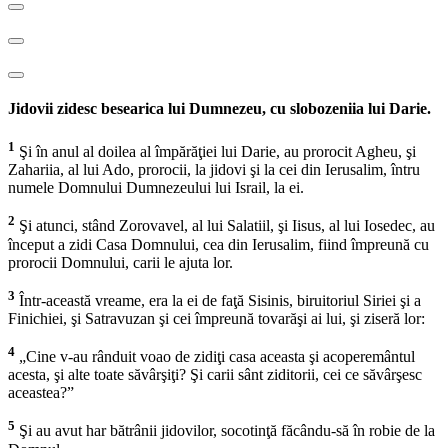
Jidovii zidesc besearica lui Dumnezeu, cu slobozeniia lui Darie.
1
Şi în anul al doilea al împărăţiei lui Darie, au prorocit Agheu, şi
Zahariia, al lui Ado, prorocii, la jidovi şi la cei din Ierusalim, întru
numele Domnului Dumnezeului lui Israil, la ei.
2
Şi atunci, stând Zorovavel, al lui Salatiil, şi Iisus, al lui Iosedec, au
început a zidi Casa Domnului, cea din Ierusalim, fiind împreună cu
prorocii Domnului, carii le ajuta lor.
3
Într-această vreame, era la ei de faţă Sisinis, biruitoriul Siriei şi a
Finichiei, şi Satravuzan şi cei împreună tovarăşi ai lui, şi ziseră lor:
4
„Cine v-au rânduit voao de zidiţi casa aceasta şi acoperemântul
acesta, şi alte toate săvârşiţi? Şi carii sânt ziditorii, cei ce săvârşesc
aceastea?”
5
Şi au avut har bătrânii jidovilor, socotinţă făcându-să în robie de la