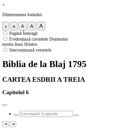
×
Dimensiunea fontului:
A
A
A
A
A
Pagină Întreagă
Evidențiază cuvintele Domnului
nostru Iisus Hristos
Sincronizează versetele
Biblia de la Blaj 1795
CARTEA ESDRII A TREIA
Capitolul 6