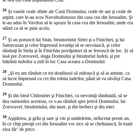
26
Şi vasele ceale sfinte ale Casii Domnului, ceale de aur şi ceale de
argint, care le-au scos Navohodonosor din casa cea din Ierusalim. Şi
le-au adus în Vavilon să le aşeaze în casa cea din Ierusalim, unde era
stând ca să se puie acolo.
27
Şi au poruncit lui Sisin, biruitoriului Siriei şi a Finichiei, şi lui
Satravuzan şi celor împreună tovarăşi să se nevoiască, şi celor
rânduiţi în Siriia şi în Finichiia povăţuitori să se ferească de loc. Şi să
lasă pre Zorovavel, sluga Domnului şi biruitoriul Iudeii, şi pre
bătrânii iudeilor a zidi în loc Casa aceaea a Domnului:
28
„Şi eu am rânduit cu tot deadinsul să zidească şi să ia aminte, ca
să lucre împreună cu cei din robiia iudeilor, până să va săvârşi Casa
Domnului.
29
Şi din birul Chilosiriei şi Finichiei, cu nevoinţă rânduială, să se
dea oamenilor acestora, ce s-au rânduit spre jertvă Domnului, lui
Zorovavel, biruitoriului, din tauri, şi din berbeci şi din miei.
30
Aşijderea, şi grâu şi sare şi vin şi untdelemn, neîncetat preste an,
în ce chip preoţii cei din Ierusalim vor zice să se cheltuiască, în toată
zioa făr’ de price.