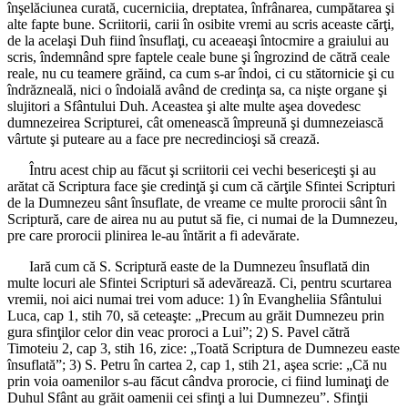
înşelăciunea curată, cucerniciia, dreptatea, înfrânarea, cumpătarea şi
alte fapte bune. Scriitorii, carii în osibite vremi au scris aceaste cărţi,
de la acelaşi Duh fiind însuflaţi, cu aceaeaşi întocmire a graiului au
scris, îndemnând spre faptele ceale bune şi îngrozind de cătră ceale
reale, nu cu teamere grăind, ca cum s-ar îndoi, ci cu stătornicie şi cu
îndrăzneală, nici o îndoială având de credinţa sa, ca nişte organe şi
slujitori a Sfântului Duh. Aceastea şi alte multe aşea dovedesc
dumnezeirea Scripturei, cât omenească împreună şi dumnezeiască
vârtute şi puteare au a face pre necredincioşi să crează.
Întru acest chip au făcut şi scriitorii cei vechi besericeşti şi au
arătat că Scriptura face şie credinţă şi cum că cărţile Sfintei Scripturi
de la Dumnezeu sânt însuflate, de vreame ce multe prorocii sânt în
Scriptură, care de airea nu au putut să fie, ci numai de la Dumnezeu,
pre care prorocii plinirea le-au întărit a fi adevărate.
Iară cum că S. Scriptură easte de la Dumnezeu însuflată din
multe locuri ale Sfintei Scripturi să adevărează. Ci, pentru scurtarea
vremii, noi aici numai trei vom aduce: 1) în Evangheliia Sfântului
Luca, cap 1, stih 70, să ceteaşte: „Precum au grăit Dumnezeu prin
gura sfinţilor celor din veac proroci a Lui”; 2) S. Pavel cătră
Timoteiu 2, cap 3, stih 16, zice: „Toată Scriptura de Dumnezeu easte
însuflată”; 3) S. Petru în cartea 2, cap 1, stih 21, aşea scrie: „Că nu
prin voia oamenilor s-au făcut cândva prorocie, ci fiind luminaţi de
Duhul Sfânt au grăit oamenii cei sfinţi a lui Dumnezeu”. Sfinţii