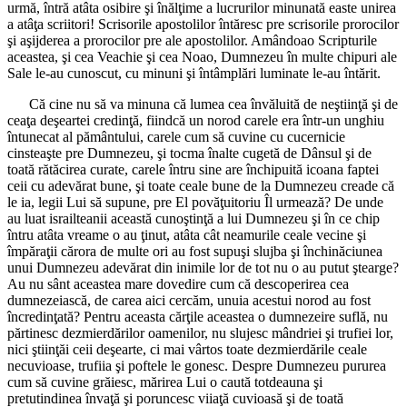
urmă, întră atâta osibire şi înălţime a lucrurilor minunată easte unirea
a atâţa scriitori! Scrisorile apostolilor întăresc pre scrisorile prorocilor
şi aşijderea a prorocilor pre ale apostolilor. Amândoao Scripturile
aceastea, şi cea Veachie şi cea Noao, Dumnezeu în multe chipuri ale
Sale le-au cunoscut, cu minuni şi întâmplări luminate le-au întărit.
Că cine nu să va minuna că lumea cea învăluită de neştiinţă şi de
ceaţa deşeartei credinţă, fiindcă un norod carele era într-un unghiu
întunecat al pământului, carele cum să cuvine cu cucernicie
cinsteaşte pre Dumnezeu, şi tocma înalte cugetă de Dânsul şi de
toată rătăcirea curate, carele întru sine are închipuită icoana faptei
ceii cu adevărat bune, şi toate ceale bune de la Dumnezeu creade că
le ia, legii Lui să supune, pre El povăţuitoriu Îl urmează? De unde
au luat israilteanii această cunoştinţă a lui Dumnezeu şi în ce chip
întru atâta vreame o au ţinut, atâta cât neamurile ceale vecine şi
împăraţii cărora de multe ori au fost supuşi slujba şi închinăciunea
unui Dumnezeu adevărat din inimile lor de tot nu o au putut ştearge?
Au nu sânt aceastea mare dovedire cum că descoperirea cea
dumnezeiască, de carea aici cercăm, unuia acestui norod au fost
încredinţată? Pentru aceasta cărţile aceastea o dumnezeire suflă, nu
părtinesc dezmierdărilor oamenilor, nu slujesc mândriei şi trufiei lor,
nici ştiinţăi ceii deşearte, ci mai vârtos toate dezmierdările ceale
necuvioase, trufiia şi poftele le gonesc. Despre Dumnezeu pururea
cum să cuvine grăiesc, mărirea Lui o caută totdeauna şi
pretutindinea învaţă şi poruncesc viiaţă cuvioasă şi de toată