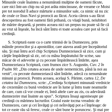
Minunile ceale înaintea a nenumărată mulţime de oameni făcute,
care nici într-un chip nu să pot arăta mincinoase, de vreame ce Moisi
pre tot norodul îl aduce mărturie a minunilor sale, ca nimic să nu zic
de ceale ce Iisus Navi şi prorocii au făcut. Aceia cărora s-au făcut
descoperirea au fost oameni fără prihană, cu viiaţă bună, neiubitori
de mărire deşeartă, şi pentru aceaea nici un prepus nu poate să fie că
au vrut să înşeale, ba încă sânt întru ei toate acealea care pot să facă
credinţă.
S. Scriptură easte ca o carte trimisă de la Dumnezeu, prin
mâinile prorocilor şi a apostolilor, care aiavea arată pre începătoriul
său. Şi mai întru acel chip Scriptura Dumnezeiască să zice, cum şi
cărţile împărăteşti să zic, ori cu mâna împăratului fie scrise, sau
măcar de el adeverite şi cu peceate împărătească întărite, aşea
Dumnezeiasca Scriptură, cum frumos zice S. Augustin,
Cuv. 2 în
Psalm 90
: „Din cetatea aceaea de unde nemernicim, până la noi au
venit”, cu peceate dumnezeiască sânt întărite, adecă cu nenumărate
minuni şi prorocii. Pentru aceaea, acelaşi S. Părinte, cartea
12, De
cetatea lui Dumnezeu
, scrie: „Credinţa Scripturei minunată vrednicie
de crezemânt cu bună vrednicie are în lume şi întru toate neamurile
de care, cum că vor creade ei, întră altele care au zis, cu adevărată
dumnezeire mai înainte au spus”. Scriptura însaşi agoniseaşte şie
credinţă cu mărimea lucrurilor. Graiul easte tocma vreadnic de
Dumnezeu, care şi cei învăţaţi şi cei neînvăţaţi pot a-l înţeleage: de
tot ce easte rău să feresc, ceale ce sânt bune le poruncesc. Şi mai pre