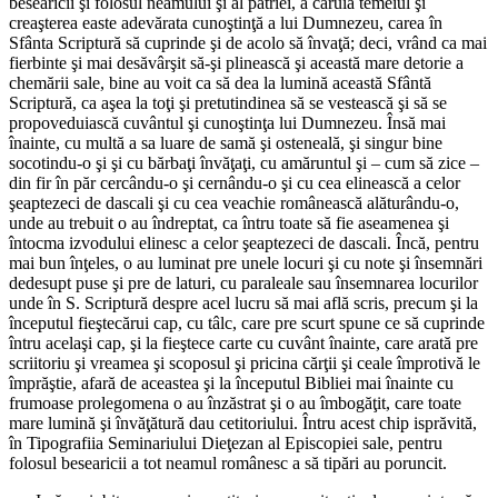
besearicii şi folosul neamului şi al patriei, a căruia temeiul şi
creaşterea easte adevărata cunoştinţă a lui Dumnezeu, carea în
Sfânta Scriptură să cuprinde şi de acolo să învaţă; deci, vrând ca mai
fierbinte şi mai desăvârşit să-şi plinească şi această mare detorie a
chemării sale, bine au voit ca să dea la lumină această Sfântă
Scriptură, ca aşea la toţi şi pretutindinea să se vestească şi să se
propoveduiască cuvântul şi cunoştinţa lui Dumnezeu. Însă mai
înainte, cu multă a sa luare de samă şi osteneală, şi singur bine
socotindu-o şi şi cu bărbaţi învăţaţi, cu amăruntul şi – cum să zice –
din fir în păr cercându-o şi cernându-o şi cu cea elinească a celor
şeaptezeci de dascali şi cu cea veachie românească alăturându-o,
unde au trebuit o au îndreptat, ca întru toate să fie aseamenea şi
întocma izvodului elinesc a celor şeaptezeci de dascali. Încă, pentru
mai bun înţeles, o au luminat pre unele locuri şi cu note şi însemnări
dedesupt puse şi pre de laturi, cu paraleale sau însemnarea locurilor
unde în S. Scriptură despre acel lucru să mai află scris, precum şi la
începutul fieştecărui cap, cu tâlc, care pre scurt spune ce să cuprinde
întru acelaşi cap, şi la fieştece carte cu cuvânt înainte, care arată pre
scriitoriu şi vreamea şi scoposul şi pricina cărţii şi ceale împrotivă le
împrăştie, afară de aceastea şi la începutul Bibliei mai înainte cu
frumoase prolegomena o au înzăstrat şi o au îmbogăţit, care toate
mare lumină şi învăţătură dau cetitoriului. Întru acest chip isprăvită,
în Tipografiia Seminariului Dieţezan al Episcopiei sale, pentru
folosul besearicii a tot neamul românesc a să tipări au poruncit.