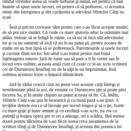
rândul vremilor aorea să veade turburat şi mutat, ori pentru că mai
înainte să spun unele lucruri, ori pentru că să poftoresc, ci aceastea
nimic din întregimea şi din curăţeniia şi adevărul Sfintelor Cărţi nu
scad.
Însă şi pricini cuvioase sânt pentru care s-au făcut aceaste mutări,
de să pot zice mutări. Că ceale ce mare ajutoriu aduc la mântuire mai
adânc trebuie să se înfigă în minte, ca să nu să facă silă adevărului
lor şi ca nu oamenii să zică că nu le-au putut şti, pentru aceaea de
multe ori au fost lipsă să se poftorească. Parentesurile şi unele lucruri
şi cuvinte dintr-un loc într-altul s-au mutat pentru mai bună
înţeleagerea tuturor. Iară de easte sau să pare a fi în vremi sau în
locuri vreo osibire, aceasta arată cum că ceale ce le-au scris scriitorii
cei de Dumnezeu însuflaţi nu de la alţii le-au împrumutat, însă
osibirea acestora lezne o împacă tălmăcitorii.
Iară în zădar cearcă cum au putut veni aceaste cărţi întregi şi
nestrămutate până la noi, de vreame ce Dumnezeu ştie şi poate păzi
facerea Sa, şi în multe chipuri au putut aceasta să fie. Că, întâiu,
Sfintele Cărţi s-au pus în besearică şi cu bună pază s-au ţinut. A
leviţilor detorie era ca să înveaţe pre norod leagea şi să o ţie, foarte
cu mare grije şi luare aminte şi cu credinţă s-au scris, nu era cu
putinţă şi leagea oprea pre ei ori a adaoge, ori a scădea, fără numai
doară pentru tâlcuirea de s-au făcut aorea ceva aseamenea de la
scriitori sfinţi şi de Dumnezeu însuflaţi, şi aceasta din porunca lui