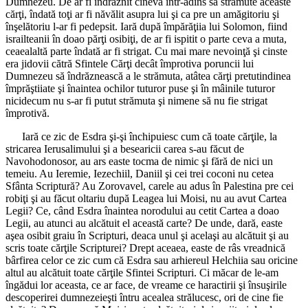
Dumnezeu. De ar fi îndrăznit cineva într-adins să strămute aceaste
cărţi, îndată toţi ar fi năvălit asupra lui şi ca pre un amăgitoriu şi
înşelătoriu l-ar fi pedepsit. Iară după împărăţiia lui Solomon, fiind
israilteanii în doao părţi osibiţi, de ar fi ispitit o parte ceva a muta,
ceaealaltă parte îndată ar fi strigat. Cu mai mare nevoinţă şi cinste
era jidovii cătră Sfintele Cărţi decât împrotiva poruncii lui
Dumnezeu să îndrăznească a le strămuta, atâtea cărţi pretutindinea
împrăştiiate şi înaintea ochilor tuturor puse şi în mâinile tuturor
nicidecum nu s-ar fi putut strămuta şi nimene să nu fie strigat
împrotivă.
Iară ce zic de Esdra şi-şi închipuiesc cum că toate cărţile, la
stricarea Ierusalimului şi a besearicii carea s-au făcut de
Navohodonosor, au ars easte tocma de nimic şi fără de nici un
temeiu. Au Ieremie, Iezechiil, Daniil şi cei trei coconi nu cetea
Sfânta Scriptură? Au Zorovavel, carele au adus în Palestina pre cei
robiţi şi au făcut oltariu după Leagea lui Moisi, nu au avut Cartea
Legii? Ce, când Esdra înaintea norodului au cetit Cartea a doao
Legii, au atunci au alcătuit el această carte? De unde, dară, easte
aşea osibit graiu în Scripturi, deaca unul şi acelaşi au alcătuit şi au
scris toate cărţile Scripturei? Drept aceaea, easte de râs vreadnică
bârfirea celor ce zic cum că Esdra sau arhiereul Helchiia sau oricine
altul au alcătuit toate cărţile Sfintei Scripturi. Ci măcar de le-am
îngădui lor aceasta, ce ar face, de vreame ce haractirii şi însuşirile
descoperirei dumnezeieşti întru acealea strălucesc, ori de cine fie