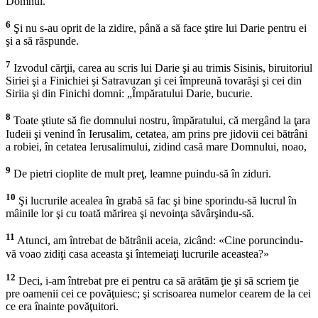
Domnul.
6
Şi nu s-au oprit de la zidire, până a să face ştire lui Darie pentru ei
şi a să răspunde.
7
Izvodul cărţii, carea au scris lui Darie şi au trimis Sisinis, biruitoriul
Siriei şi a Finichiei şi Satravuzan şi cei împreună tovarăşi şi cei din
Siriia şi din Finichi domni: „Împăratului Darie, bucurie.
8
Toate ştiute să fie domnului nostru, împăratului, că mergând la ţara
Iudeii şi venind în Ierusalim, cetatea, am prins pre jidovii cei bătrâni
a robiei, în cetatea Ierusalimului, zidind casă mare Domnului, noao,
9
De pietri cioplite de mult preţ, leamne puindu-să în ziduri.
10
Şi lucrurile acealea în grabă să fac şi bine sporindu-să lucrul în
mâinile lor şi cu toată mărirea şi nevoinţa săvârşindu-să.
11
Atunci, am întrebat de bătrânii aceia, zicând: «Cine poruncindu-
vă voao zidiţi casa aceasta şi întemeiaţi lucrurile aceastea?»
12
Deci, i-am întrebat pre ei pentru ca să arătăm ţie şi să scriem ţie
pre oamenii cei ce povăţuiesc; şi scrisoarea numelor cearem de la cei
ce era înainte povăţuitori.