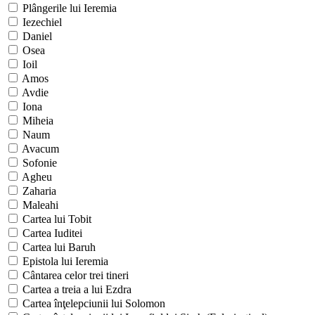
Plângerile lui Ieremia
Iezechiel
Daniel
Osea
Ioil
Amos
Avdie
Iona
Miheia
Naum
Avacum
Sofonie
Agheu
Zaharia
Maleahi
Cartea lui Tobit
Cartea Iuditei
Cartea lui Baruh
Epistola lui Ieremia
Cântarea celor trei tineri
Cartea a treia a lui Ezdra
Cartea înţelepciunii lui Solomon