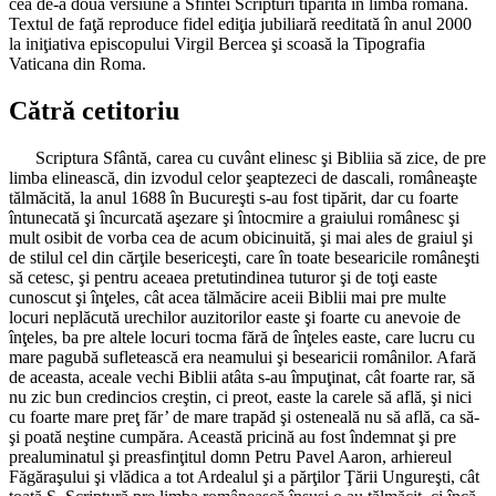
cea de-a doua versiune a Sfintei Scripturi tipărită în limba română.
Textul de faţă reproduce fidel ediţia jubiliară reeditată în anul 2000
la iniţiativa episcopului Virgil Bercea şi scoasă la Tipografia
Vaticana din Roma.
Cătră cetitoriu
Scriptura Sfântă, carea cu cuvânt elinesc şi Bibliia să zice, de pre
limba elinească, din izvodul celor şeaptezeci de dascali, româneaşte
tălmăcită, la anul 1688 în Bucureşti s-au fost tipărit, dar cu foarte
întunecată şi încurcată aşezare şi întocmire a graiului românesc şi
mult osibit de vorba cea de acum obicinuită, şi mai ales de graiul şi
de stilul cel din cărţile besericeşti, care în toate besearicile româneşti
să cetesc, şi pentru aceaea pretutindinea tuturor şi de toţi easte
cunoscut şi înţeles, cât acea tălmăcire aceii Biblii mai pre multe
locuri neplăcută urechilor auzitorilor easte şi foarte cu anevoie de
înţeles, ba pre altele locuri tocma fără de înţeles easte, care lucru cu
mare pagubă sufletească era neamului şi besearicii românilor. Afară
de aceasta, aceale vechi Biblii atâta s-au împuţinat, cât foarte rar, să
nu zic bun credincios creştin, ci preot, easte la carele să află, şi nici
cu foarte mare preţ făr’ de mare trapăd şi osteneală nu să află, ca să-
şi poată neştine cumpăra. Această pricină au fost îndemnat şi pre
prealuminatul şi preasfinţitul domn Petru Pavel Aaron, arhiereul
Făgăraşului şi vlădica a tot Ardealul şi a părţilor Ţării Ungureşti, cât