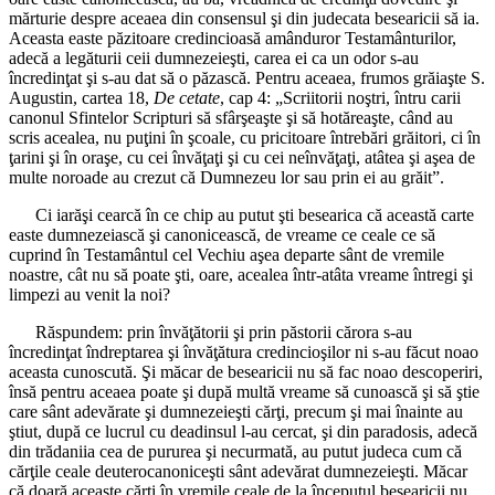
mărturie despre aceaea din consensul şi din judecata besearicii să ia.
Aceasta easte păzitoare credincioasă amânduror Testamânturilor,
adecă a legăturii ceii dumnezeieşti, carea ei ca un odor s-au
încredinţat şi s-au dat să o păzască. Pentru aceaea, frumos grăiaşte S.
Augustin, cartea 18,
De cetate
, cap 4: „Scriitorii noştri, întru carii
canonul Sfintelor Scripturi să sfârşeaşte şi să hotăreaşte, când au
scris acealea, nu puţini în şcoale, cu pricitoare întrebări grăitori, ci în
ţarini şi în oraşe, cu cei învăţaţi şi cu cei neînvăţaţi, atâtea şi aşea de
multe noroade au crezut că Dumnezeu lor sau prin ei au grăit”.
Ci iarăşi cearcă în ce chip au putut şti besearica că această carte
easte dumnezeiască şi canonicească, de vreame ce ceale ce să
cuprind în Testamântul cel Vechiu aşea departe sânt de vremile
noastre, cât nu să poate şti, oare, acealea într-atâta vreame întregi şi
limpezi au venit la noi?
Răspundem: prin învăţătorii şi prin păstorii cărora s-au
încredinţat îndreptarea şi învăţătura credincioşilor ni s-au făcut noao
aceasta cunoscută. Şi măcar de besearicii nu să fac noao descoperiri,
însă pentru aceaea poate şi după multă vreame să cunoască şi să ştie
care sânt adevărate şi dumnezeieşti cărţi, precum şi mai înainte au
ştiut, după ce lucrul cu deadinsul l-au cercat, şi din paradosis, adecă
din trădaniia cea de pururea şi necurmată, au putut judeca cum că
cărţile ceale deuterocanoniceşti sânt adevărat dumnezeieşti. Măcar
că doară aceaste cărţi în vremile ceale de la începutul besearicii nu