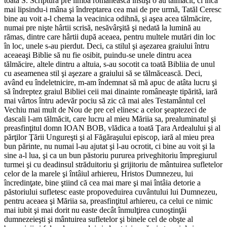
toată S. Scriptură pre limba românească însuşi o au tălmăcit, ci încă
mai lipsindu-i mâna şi îndreptarea cea mai de pre urmă, Tatăl Ceresc
bine au voit a-l chema la veacinica odihnă, şi aşea acea tălmăcire,
numai pre nişte hârtii scrisă, nesăvârşită şi nedată la lumină au
rămas, dintre care hârtii după aceaea, pentru multele mutări din loc
în loc, unele s-au pierdut. Deci, ca stilul şi aşezarea graiului întru
aceaeaşi Biblie să nu fie osibit, puindu-se unele dintru acea
tălmăcire, altele dintru a altuia, s-au socotit ca toată Bibliia de unul
cu aseamenea stil şi aşezare a graiului să se tălmăcească. Deci,
având eu îndeletnicire, m-am îndemnat să mă apuc de atâta lucru şi
să îndreptez graiul Bibliei ceii mai dinainte româneaşte tipărită, iară
mai vârtos întru adevăr pociu să zic că mai ales Testamântul cel
Vechiu mai mult de Nou de pre cel elinesc a celor şeaptezeci de
dascali l-am tălmăcit, care lucru al mieu Măriia sa, prealuminatul şi
preasfinţitul domn IOAN BOB, vlădica a toată Ţara Ardealului şi al
părţilor Ţării Ungureşti şi al Făgăraşului episcop, iară al mieu prea
bun părinte, nu numai l-au ajutat şi l-au ocrotit, ci bine au voit şi la
sine a-l lua, şi ca un bun păstoriu pururea priveghitoriu împregiurul
turmei şi cu deadinsul străduitoriu şi grijitoriu de mântuirea sufletelor
celor de la marele şi întâiul arhiereu, Hristos Dumnezeu, lui
încredinţate, bine ştiind că cea mai mare şi mai întâia detorie a
păstoriului sufletesc easte propoveduirea cuvântului lui Dumnezeu,
pentru aceaea şi Măriia sa, preasfinţitul arhiereu, ca celui ce nimic
mai iubit şi mai dorit nu easte decât înmulţirea cunoştinţăi
dumnezeieşti şi mântuirea sufletelor şi binele cel de obşte al