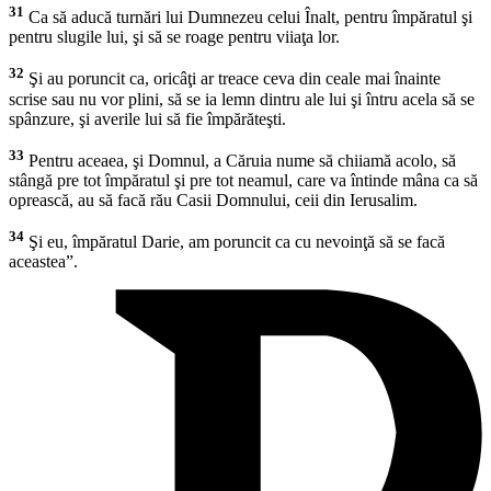
31
Ca să aducă turnări lui Dumnezeu celui Înalt, pentru împăratul şi
pentru slugile lui, şi să se roage pentru viiaţa lor.
32
Şi au poruncit ca, oricâţi ar treace ceva din ceale mai înainte
scrise sau nu vor plini, să se ia lemn dintru ale lui şi întru acela să se
spânzure, şi averile lui să fie împărăteşti.
33
Pentru aceaea, şi Domnul, a Căruia nume să chiiamă acolo, să
stângă pre tot împăratul şi pre tot neamul, care va întinde mâna ca să
oprească, au să facă rău Casii Domnului, ceii din Ierusalim.
34
Şi eu, împăratul Darie, am poruncit ca cu nevoinţă să se facă
aceastea”.