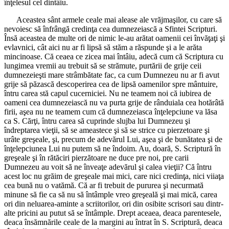
înţelesul cel dintâiu.
Aceastea sânt armele ceale mai alease ale vrăjmaşilor, cu care să
nevoiesc să înfrângă credinţa cea dumnezeiască a Sfintei Scripturi.
Însă aceastea de multe ori de nimic le-au arătat oamenii cei învăţaţi şi
evlavnici, cât aici nu ar fi lipsă să stăm a răspunde şi a le arăta
mincinoase. Că ceaea ce zicea mai întâiu, adecă cum că Scriptura cu
lungimea vremii au trebuit să se strămute, purtării de grije ceii
dumnezeieşti mare strâmbătate fac, ca cum Dumnezeu nu ar fi avut
grije să păzască descoperirea cea de lipsă oamenilor spre mântuire,
întru carea stă capul cucerniciei. Nu ne teamem noi că iubirea de
oameni cea dumnezeiască nu va purta grije de rânduiala cea hotărâtă
firii, aşea nu ne teamem cum că dumnezeiasca înţelepciune va lăsa
ca S. Cărţi, întru carea să cuprinde slujba lui Dumnezeu şi
îndreptarea vieţii, să se ameastece şi să se strice cu pierzetoare şi
urâte greşeale, şi, precum de adevărul Lui, aşea şi de bunătatea şi de
înţelepciunea Lui nu putem să ne îndoim. Au, doară, S. Scriptură în
greşeale şi în rătăciri pierzătoare ne duce pre noi, pre carii
Dumnezeu au voit să ne înveaţe adevărul şi calea vieţii? Că întru
acest loc nu grăim de greşeale mai mici, care nici credinţa, nici viiaţa
cea bună nu o vatămă. Că ar fi trebuit de pururea şi necurmată
minune să fie ca să nu să întâmple vreo greşeală şi mai mică, carea
ori din neluarea-aminte a scriitorilor, ori din osibite scrisori sau dintr-
alte pricini au putut să se întâmple. Drept aceaea, deaca parentesele,
deaca însămnările ceale de la margini au întrat în S. Scriptură, deaca