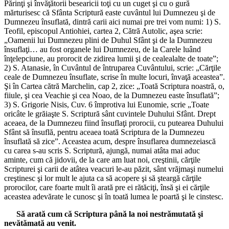
Părinţi şi învăţătorii besearicii toţi cu un cuget şi cu o gură
mărturisesc că Sfânta Scriptură easte cuvântul lui Dumnezeu şi de
Dumnezeu însuflată, dintră carii aici numai pre trei vom numi: 1) S.
Teofil, episcopul Antiohiei, cartea 2, Cătră Autolic, aşea scrie:
„Oamenii lui Dumnezeu plini de Duhul Sfânt şi de la Dumnezeu
însuflaţi… au fost organele lui Dumnezeu, de la Carele luând
înţelepciune, au prorocit de zidirea lumii şi de cealealalte de toate”;
2) S. Atanasie, în Cuvântul de întruparea Cuvântului, scrie: „Cărţile
ceale de Dumnezeu însuflate, scrise în multe locuri, învaţă aceastea”.
Şi în Cartea cătră Marchelin, cap 2, zice: „Toată Scriptura noastră, o,
fiiule, şi cea Veachie şi cea Noao, de la Dumnezeu easte însuflată”;
3) S. Grigorie Nisis, Cuv. 6 împrotiva lui Eunomie, scrie „Toate
oricâte le grăiaşte S. Scriptură sânt cuvintele Duhului Sfânt. Drept
aceaea, de la Dumnezeu fiind însuflaţi prorocii, cu putearea Duhului
Sfânt să însuflă, pentru aceaea toată Scriptura de la Dumnezeu
însuflată să zice”. Aceastea acum, despre însuflarea dumnezeiască
cu carea s-au scris S. Scriptură, ajungă, numai atâta mai aduc
aminte, cum că jidovii, de la care am luat noi, creştinii, cărţile
Scripturei şi carii de atâtea veacuri le-au păzit, sânt vrăjmaşi numelui
creştinesc şi lor mult le ajuta ca să acopere şi să şteargă cărţile
prorocilor, care foarte mult îi arată pre ei rătăciţi, însă şi ei cărţile
aceastea adevărate le cunosc şi în toată lumea le poartă şi le cinstesc.
Să arată cum că Scriptura până la noi nestrămutată şi
nevătămată au venit.