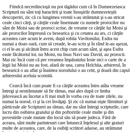
Fiindcă necredincioşii nu pot tăgădui cum că în Dumnezeiasca
Scriptură nu sânt toţi haractirii şi toate însuşirile dumnezeieştii
descoperiri, zic că cu lungimea vremii s-au strămutat şi s-au stricat
ceale cinci cărţi, şi cărţile ceale însemnate cu numele prorocilor nu
sânt de Moisi sau de proroci scrise, de vreame ce cărţile lui Moisi şi
ale prorocilor împreună cu besearica şi cu cetatea au ars, ci cărţile
aceastea care acum le avem, după robiia Vavilonului, Esdra nu
numai a doao oară, cum să creade, le-au scris şi în rând le-au aşezat,
ci el le-au şi alcătuit întru acest chip cum acum sânt, şi aşea Esdra
easte făcătoriul lor, nu Moisi, nu Iisus Navi sau David, au prorocii.
Mai zic încă cum că pre vreamea împăratului Iosie nici o carte de a
legii lui Moisi nu au fost, afară de una, carea Helchiia, arhiereul, în
besearică o au aflat şi înaintea norodului o au cetit, şi doară din capul
arhiereului aceluia scornită.
Cearcă încă cum poate fi ca cărţile aceastea întru atâta vreame
întregi şi nestrămutate să fie rămas, mai ales după ce limba
jidovească au încetat a fi mai mult în vorba cea de toate zilele, nu
numai la norod, ci şi la cei învăţaţi. Şi zic că numai nişte fărmituri şi
părticeale ale Scripturei au rămas, dar nu sânt întregi scripturile, care
lucru din osibirea graiului şi din poftoririle ceale multe şi din
povestirile ceale mutate din locul său să poate judeca. Fără de
aceaea, sânt multe parintesuri care întunecă înţelesul şi alte graiuri
multe de aceastea, care, de la osibiţi scriitori adaose, au strămutat