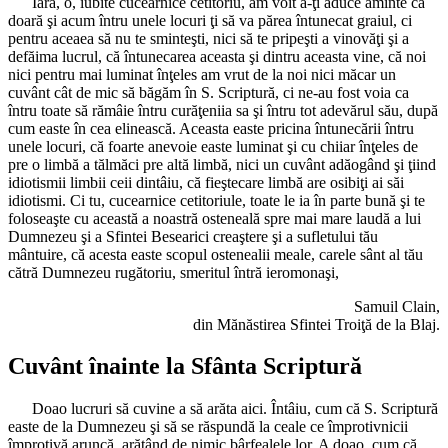
Iară, o, iubite cucearnice cetitoriu, am voit a-ţi aduce aminte că
doară şi acum întru unele locuri ţi să va părea întunecat graiul, ci
pentru aceaea să nu te sminteşti, nici să te pripeşti a vinovăţi şi a
defăima lucrul, că întunecarea aceasta şi dintru aceasta vine, că noi
nici pentru mai luminat înţeles am vrut de la noi nici măcar un
cuvânt cât de mic să băgăm în S. Scriptură, ci ne-au fost voia ca
întru toate să rămâie întru curăţeniia sa şi întru tot adevărul său, după
cum easte în cea elinească. Aceasta easte pricina întunecării întru
unele locuri, că foarte anevoie easte luminat şi cu chiiar înţeles de
pre o limbă a tălmăci pre altă limbă, nici un cuvânt adăogând şi ţiind
idiotismii limbii ceii dintâiu, că fieştecare limbă are osibiţi ai săi
idiotismi. Ci tu, cucearnice cetitoriule, toate le ia în parte bună şi te
foloseaşte cu această a noastră osteneală spre mai mare laudă a lui
Dumnezeu şi a Sfintei Besearici creaştere şi a sufletului tău
mântuire, că acesta easte scopul ostenealii meale, carele sânt al tău
cătră Dumnezeu rugătoriu, smeritul întră ieromonaşi,
Samuil Clain,
din Mănăstirea Sfintei Troiţă de la Blaj.
Cuvânt înainte la Sfânta Scriptură
Doao lucruri să cuvine a să arăta aici. Întâiu, cum că S. Scriptură
easte de la Dumnezeu şi să se răspundă la ceale ce împrotivnicii
împrotivă aruncă, arătând de nimic bârfealele lor. A doao, cum că