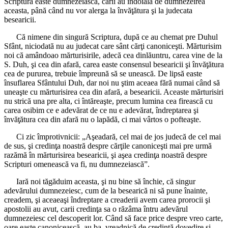
Scriptura easte dumnezeiască, carii au îndoială de dumnezeirea
aceasta, până când nu vor alerga la învăţătura şi la judecata
besearicii.
Că nimene din singură Scriptura, după ce au chemat pre Duhul
Sfânt, niciodată nu au judecat care sânt cărţi canoniceşti. Mărturisim
noi că amândoao mărturisirile, adecă cea dinlăuntru, carea vine de la
S. Duh, şi cea din afară, carea easte consensul besearicii şi învăţătura
cea de pururea, trebuie împreună să se unească. De lipsă easte
însuflarea Sfântului Duh, dar noi nu ştim aceaea fără numai când să
uneaşte cu mărturisirea cea din afară, a besearicii. Aceaste mărturisiri
nu strică una pre alta, ci întăreaşte, precum lumina cea firească cu
carea osibim ce e adevărat de ce nu e adevărat, îndreptarea şi
învăţătura cea din afară nu o lapădă, ci mai vârtos o pofteaşte.
Ci zic împrotivnicii: „Aşeadară, cel mai de jos judecă de cel mai
de sus, şi credinţa noastră despre cărţile canoniceşti mai pre urmă
razămă în mărturisirea besearicii, şi aşea credinţa noastră despre
Scripturi omenească va fi, nu dumnezeiască”.
Iară noi tăgăduim aceasta, şi nu bine să închie, că singur
adevărului dumnezeiesc, cum de la besearică ni să pune înainte,
creadem, şi aceaeaşi îndreptare a creaderii avem carea prorocii şi
apostolii au avut, carii credinţa sa o răzâma întru adevărul
dumnezeiesc cel descoperit lor. Când să face price despre vreo carte,
oare easte canonicească, au ba, vreadnică de credinţă dovedire şi