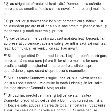
7
Şi au strigat tot bărbatul lui Israil cătră Dumnezeu cu osârdie
mare şi ş-au smerit sufletele sale cu nevoinţă mare, ei şi muierile
lor,
8
Şi pruncii lor şi dobitoacele lor şi tot nemearnicul şi năimitul, şi
cel cumpărat pre argint al lor au pus saci preste mijloacele sale, şi
tot bărbatul şi toată muiarea şi pruncii.
9
Şi cei ce lăcuia în Ierusalim au căzut înaintea feaţii besearicii şi
au preserat cu cenuşe capetele sale şi au întins sacii săi înaintea
feaţii Domnului, şi jertvenicul cu saci l-au învălit.
10
Şi au strigat cătră Dumnezeul lui Israil toţi împreună, cu strigare
mare, ca să nu dea spre jaf pre fiii lor şi pre muierile lor spre
pradă, şi cetăţile moştenirei lor spre perire şi sfintele spre
spurcăciune şi spre ocară şi spre bucurie neamurilor.
11
Şi au ascultat Dumnezeu rugăciunea lor, şi au văzut necazul
lor, şi au postit norodul zile multe în toată Iudeea şi în Ierusalim,
înaintea sfintelor Domnului Atotţiitoriului.
12
Şi Ioachim, preotul cel mare, şi toţi cei ce sta înaintea
Domnului, preoţii şi toţi cei ce slujiia Domnului, cu saci încinşi la
mijloacele sale, aducea arderea de tot a neîncetării şi rugăciunile
şi darurile ceale de bună voie ale norodului. Şi avea cenuşe