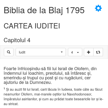
×
Biblia de la Blaj 1795
CARTEA IUDITEI
Capitolul 4
D
Iudit
4
D
Foarte înfricoşindu-să fiii lui Israil de Olofern, din
îndemnul lui Ioachim, preotului, să întăresc şi,
smerindu-şi trupul cu post şi cu rugăciuni, cer
ajutoriu de la Dumnezeu.
1
Şi au auzit fiii lui Israil, carii lăcuia în Iudeea, toate câte au făcut
neamurilor Olofern, mai-marele oştilor lui Navohodonosor,
împăratului asiriianilor, şi cum au prădat toate besearicile lor şi le-
au stricat.