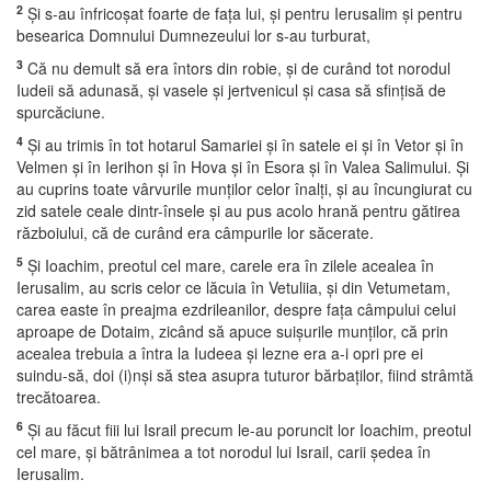
2
Şi s-au înfricoşat foarte de faţa lui, şi pentru Ierusalim şi pentru
besearica Domnului Dumnezeului lor s-au turburat,
3
Că nu demult să era întors din robie, şi de curând tot norodul
Iudeii să adunasă, şi vasele şi jertvenicul şi casa să sfinţisă de
spurcăciune.
4
Şi au trimis în tot hotarul Samariei şi în satele ei şi în Vetor şi în
Velmen şi în Ierihon şi în Hova şi în Esora şi în Valea Salimului. Şi
au cuprins toate vârvurile munţilor celor înalţi, şi au încungiurat cu
zid satele ceale dintr-însele şi au pus acolo hrană pentru gătirea
războiului, că de curând era câmpurile lor săcerate.
5
Şi Ioachim, preotul cel mare, carele era în zilele acealea în
Ierusalim, au scris celor ce lăcuia în Vetuliia, şi din Vetumetam,
carea easte în preajma ezdrileanilor, despre faţa câmpului celui
aproape de Dotaim, zicând să apuce suişurile munţilor, că prin
acealea trebuia a întra la Iudeea şi lezne era a-i opri pre ei
suindu-să, doi (i)nşi să stea asupra tuturor bărbaţilor, fiind strâmtă
trecătoarea.
6
Şi au făcut fiii lui Israil precum le-au poruncit lor Ioachim, preotul
cel mare, şi bătrânimea a tot norodul lui Israil, carii şedea în
Ierusalim.