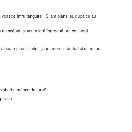
e voastre întru tânguire”. Şi am plâns, şi, după ce au
 au scăpat, şi acum iară îngroapă pre cei morţi”.
t albeaţe în ochii miei; şi am mers la doftori şi nu mi-au
e slobod a mânca de furat”.
 pre ea.