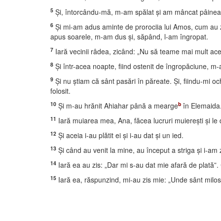
5
Şi, întorcându-mă, m-am spălat şi am mâncat pâinea
6
Şi mi-am adus aminte de prorociia lui Amos, cum au z
apus soarele, m-am dus şi, săpând, l-am îngropat.
7
Iară vecinii râdea, zicând: „Nu să teame mai mult aces
8
Şi într-acea noapte, fiind ostenit de îngropăciune, m-a
9
Şi nu ştiam că sânt pasări în păreate. Şi, fiindu-mi ochi
folosit.
10
b
Şi m-au hrănit Ahiahar până a mearge
în Elemaida
11
Iară muiarea mea, Ana, făcea lucruri muiereşti şi le 
12
Şi aceia i-au plătit ei şi i-au dat şi un ied.
13
Şi când au venit la mine, au început a striga şi i-am 
14
Iară ea au zis: „Dar mi s-au dat mie afară de plată”.
15
Iară ea, răspunzind, mi-au zis mie: „Unde sânt milosten