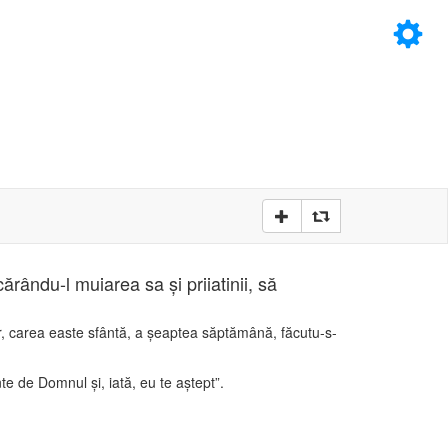
×
D
D
ărându-l muiarea sa şi priiatinii, să
or, carea easte sfântă, a şeaptea săptămână, făcutu-s-
nte de Domnul şi, iată, eu te aştept”.