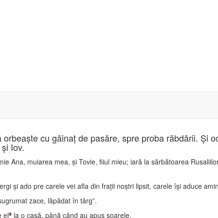
să orbeaşte cu găinaţ de pasăre, spre proba răbdării. Şi oc
şi Iov.
e Ana, muiarea mea, şi Tovie, fiiul mieu; iară la sărbătoarea Rusaliil
i şi ado pre carele vei afla din fraţii noştri lipsit, carele îşi aduce ami
 sugrumat zace, lăpădat în târg”.
a
 el
la o casă, până când au apus soarele.