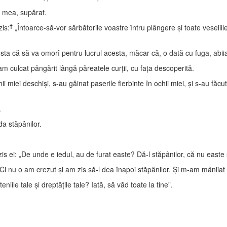
 mea, supărat.
†
is:
„Întoarce-să-vor sărbătorile voastre întru plângere şi toate veseliil
ta că să va omorî pentru lucrul acesta, măcar că, o dată cu fuga, abiia
m culcat pângărit lângă păreatele curţii, cu faţa descoperită.
i miei deschişi, s-au găinat paserile fierbinte în ochii miei, şi s-au făcu
.
da stăpânilor.
zis ei: „De unde e iedul, au de furat easte? Dă-l stăpânilor, că nu east
 Ci nu o am crezut şi am zis să-l dea înapoi stăpânilor. Şi m-am mâniiat
iile tale şi dreptăţile tale? Iată, să văd toate la tine”.