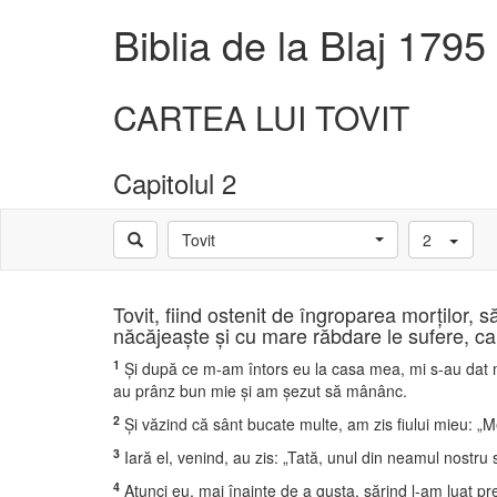
Biblia de la Blaj 1795
CARTEA LUI TOVIT
Capitolul 2
Tovit
2
Tovit, fiind ostenit de îngroparea morţilor, 
năcăjeaşte şi cu mare răbdare le sufere, ca 
1
Şi după ce m-am întors eu la casa mea, mi s-au dat mi
au prânz bun mie şi am şezut să mânânc.
2
Şi văzind că sânt bucate multe, am zis fiului mieu: „Merg
3
Iară el, venind, au zis: „Tată, unul din neamul nostru
4
Atunci eu, mai înainte de a gusta, sărind l-am luat pre