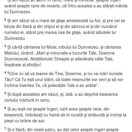
având şeapte rane de moarte, că întru acealea s-au sfârşit măniia
lui Dumnezeu.
2
Şi am văzut ca o mare de glaje amestecată cu foc, şi pre cei ce
biruia din fiiară şi din chipul ei şi din sămnul ei şi din numărul
numelui ei, stând pre marea cea de glaje, având alăutele lui
Dumnezeu.
3
Şi cântă cântarea lui Moisi, robului lui Dumnezeu, şi cântarea
Mielului, zicând: „Mari şi minunate-s lucrurile Tale, Doamne
Dumnezeule, Atotţiitoriule! Dreapte şi adevărate căile Tale,
Împărate al sfinţilor!
4
†
Cine nu să va teame de Tine, Doamne, şi nu va mări numele
Tău? Că Tu eşti unul sfânt, că toate neamurile vor veni şi să vor
închina înaintea Ta, că judecăţile Tale s-au arătat”.
5
Şi după aceastea am văzut, şi, iată, s-au deşchis besearica
cortului mărturiii în ceriu.
6
Şi au ieşit cei şeapte îngeri, carii avea şeapte rane, din
besearică, îmbrăcaţi cu haină de in curată şi strălucită şi încinşi la
piept cu brâne de aur.
7
Şi o fiiară, din ceale patru, au dat celor şeapte îngeri şeapte