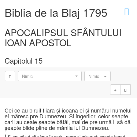
×
Biblia de la Blaj 1795
APOCALIPSUL SFÂNTULUI
IOAN APOSTOL
D
Capitolul 15
Nimic
Nimic
D
Cei ce au biruit fiiara şi icoana ei şi numărul numelui
ei măresc pre Dumnezeu. Şi îngerilor, celor şeapte,
carii au ceale şeapte bătăi, mai de pre urmă li să dă
şeapte blide pline de măniia lui Dumnezeu.
1
Şi am văzut alt sămn în ceriu, mare şi minunat: şeapte îngeri