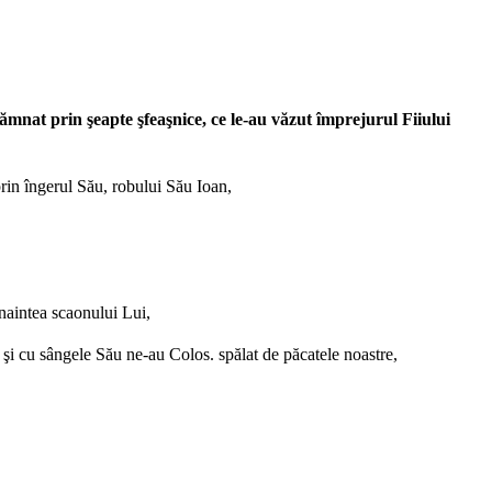
nsămnat prin şeapte şfeaşnice, ce le-au văzut împrejurul Fiiului
prin îngerul Său, robului Său Ioan,
înaintea scaonului Lui,
 şi cu sângele Său ne-au Colos. spălat de păcatele noastre,