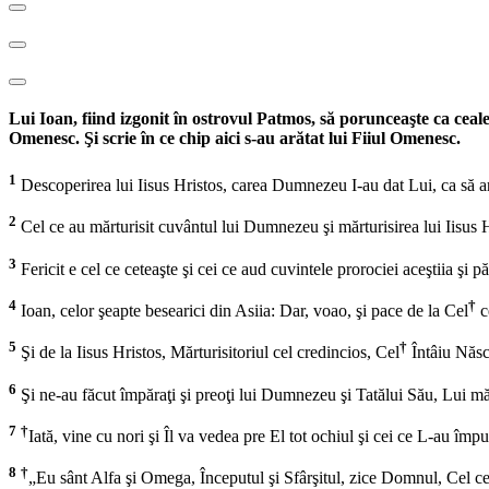
Lui Ioan, fiind izgonit în ostrovul Patmos, să porunceaşte ca ceale 
Omenesc. Şi scrie în ce chip aici s-au arătat lui Fiiul Omenesc.
1
Descoperirea lui Iisus Hristos, carea Dumnezeu I-au dat Lui, ca să area
2
Cel ce au mărturisit cuvântul lui Dumnezeu şi mărturisirea lui Iisus H
3
Fericit e cel ce ceteaşte şi cei ce aud cuvintele prorociei aceştiia şi 
4
†
Ioan, celor şeapte besearici din Asiia: Dar, voao, şi pace de la Cel
ce
5
†
Şi de la Iisus Hristos, Mărturisitoriul cel credincios, Cel
Întâiu Născu
6
Şi ne-au făcut împăraţi şi preoţi lui Dumnezeu şi Tatălui Său, Lui măr
7
†
Iată, vine cu nori şi Îl va vedea pre El tot ochiul şi cei ce L-au îm
8
†
„Eu sânt Alfa şi Omega, Începutul şi Sfârşitul, zice Domnul, Cel ce 