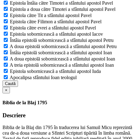
Epistola întâia către Timotei a sfântului apostol Pavel
Epistola a doua către Timotei a sfântului apostol Pavel
Epistola către Tit a sfântului apostol Pavel
Epistola către Filimon a sfântului apostol Pavel
Epistola către evrei a sfântului apostol Pavel
Epistola sobornicească a sfântului apostol Iacov
Întâia epistolă sobornicească a sfântului apostol Petru
A doua epistolă sobornicească a sfântului apostol Petru
Întâia epistolă sobornicească a sfântului apostol Ioan
A doua epistolă sobornicească a sfântului apostol Ioan
A treia epistolă sobornicească a sfântului apostol Ioan
Epistola sobornicească a sfântului apostol Iuda
Apocalipsa sfântului Ioan teologul
Caută
×
Biblia de la Blaj 1795
Descriere
Biblia de la Blaj din 1795 în traducerea lui Samuil Micu reprezintă
cea de-a doua versiune a Sfintei Scripturi tipărită în limba română.
Textul de faţă reproduce fidel ediţia jubiliară reeditată în anul 2000