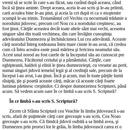
vremi să se scrie în care s-au făcut, sau curând după aceaea, când
încă să ţinea aminte. Drept aceaea, aceia le-au scris şi le-au priimit,
carii acealea bine le-au ştiut, şi aceia la cei după ei ca o moştenire
scumpă le-au trimis. Testamântul cel Vechiu cu necurmată trădanie a
norodului jidovesc, precum cel Nou cu a norodului creştinesc, au
fost ţinut. Cărţile aceastea decât toate altele sânt mai vechi, aceastea
singure sânt din toată vechimea, din care învăţăm cunoştinţa
adevăratului Dumnezeu şi închinăciunea Lui cea adevărată. Aceaste
cărţi norodul întreg totdeauna întru mare cinste le-au avut, că credea
cum că întru acealea easte pusă mărirea şi fericirea neamului său.
Acest unul norod au fost carele de la începutul său au cunoscut pre
Dumnezeu, Făcătoriul ceriului şi a pământului. Cărţile, care
eghipteanii, haldeii şi elinii le ţinea dumnezeieşti, cu vreame au perit,
numai singuri jidovii temeiul legii şi al credinţii sale, precum de la
început l-au avut, l-au ţinut. Încă şi acum, mai în toate părţile lumii
râsipiţi, ţin şi poartă aceaste cărţi, măcar că aceaste cărţi foarte
luminat părtinesc creştinilor. Ci despre dumnezeirea Scripturei, până
acum. Să vedem acum oare în ce limbă s-au scris S. Scriptură?
În ce limbă s-au scris S. Scriptură?
Zicem că Sfânta Scriptură cea Veachie în limba jidovească s-au
scris, afară de puţinteale cărţi care greceaşte s-au scris. Cea Noao
greceaşte s-au scris. Că fiindcă jidovii osibită a sa limbă avea, şi
Dumnezeu prin proroci lor le grăia, în limba jidovească carea ei o