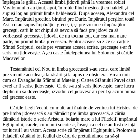
înţelegea le grăia. Această limbă jidovii până la vreamea robiei
Vavilonului o au ţinut, apoi, în robie fiind mestecaţi cu haldeii şi
supuşi lor, au priimit limba haldeiască. După aceaea, Alexandru cel
Mare, împăratul grecilor, biruind pre Darie, împăratul perşilor, toată
Asiia o au supus împărăţiei greceşti, şi pre vreamea împăraţilor
greceşti, carii în tot chipul să nevoia să facă pre jidovi ca să
vorbească greceaşte, jidovii, de nu tocma toţi, dar cea mai mare
parte, au priimit limba grecească. Pentru aceaea să zice că cărţile
Sfintei Scripturi, ceale pre vreamea aceaea scrise, greceaşte s-ar fi
scris, nu jidoveaşte. Aşea easte Înţelepciunea lui Solomon şi cărţile
Macaveilor.
Testamântul cel Nou în limba grecească s-au scris, care limbă
pre vremile acealea şi la răsărit şi la apus de obşte era. Vreau unii
cum că Evangheliia Sfântului Mateiu şi Cartea Sfântului Pavel cătră
evrei ar fi scrise jidoveaşte. Ci de s-au şi scris jidoveaşte, care lucru
deplin nu să dovedeaşte, izvodul cel jidovesc au perit şi acum numai
cel grecesc easte.
Cărţile Legii Vechi, cu mulţi ani înainte de venirea lui Hristos, de
pre limba jidovească s-au tălmăcit pre limba grecească, a căriia
tălmăciri istorie o scrie Aristeiu, boiariu mare a lui Filadelf, împăratul
Eghiptului, carele, cum unii socotesc, însuşi ca cel ce au fost de faţă
tot lucrul l-au văzut. Acesta scrie că împăratul Eghiptului, Ptolomeiu
Filadelf, căutând tot fealiul de cărţi de pretutindinea ca să-şi