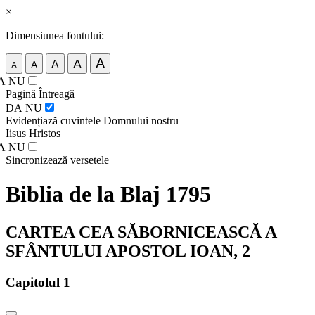
×
Dimensiunea fontului:
A
A
A
A
A
A
NU
Pagină Întreagă
DA
NU
Evidențiază cuvintele Domnului nostru
Iisus Hristos
A
NU
Sincronizează versetele
Biblia de la Blaj 1795
CARTEA CEA SĂBORNICEASCĂ A
SFÂNTULUI APOSTOL IOAN, 2
Capitolul 1