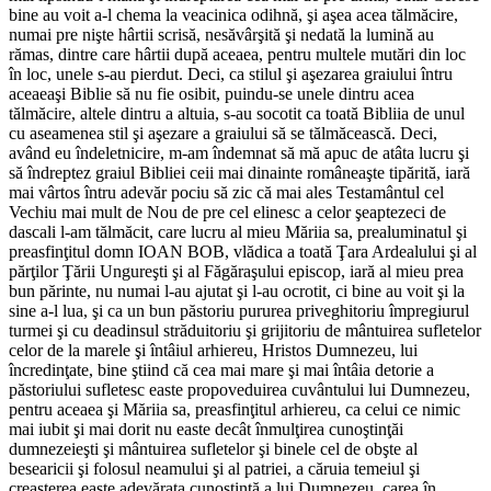
bine au voit a-l chema la veacinica odihnă, şi aşea acea tălmăcire,
numai pre nişte hârtii scrisă, nesăvârşită şi nedată la lumină au
rămas, dintre care hârtii după aceaea, pentru multele mutări din loc
în loc, unele s-au pierdut. Deci, ca stilul şi aşezarea graiului întru
aceaeaşi Biblie să nu fie osibit, puindu-se unele dintru acea
tălmăcire, altele dintru a altuia, s-au socotit ca toată Bibliia de unul
cu aseamenea stil şi aşezare a graiului să se tălmăcească. Deci,
având eu îndeletnicire, m-am îndemnat să mă apuc de atâta lucru şi
să îndreptez graiul Bibliei ceii mai dinainte româneaşte tipărită, iară
mai vârtos întru adevăr pociu să zic că mai ales Testamântul cel
Vechiu mai mult de Nou de pre cel elinesc a celor şeaptezeci de
dascali l-am tălmăcit, care lucru al mieu Măriia sa, prealuminatul şi
preasfinţitul domn IOAN BOB, vlădica a toată Ţara Ardealului şi al
părţilor Ţării Ungureşti şi al Făgăraşului episcop, iară al mieu prea
bun părinte, nu numai l-au ajutat şi l-au ocrotit, ci bine au voit şi la
sine a-l lua, şi ca un bun păstoriu pururea priveghitoriu împregiurul
turmei şi cu deadinsul străduitoriu şi grijitoriu de mântuirea sufletelor
celor de la marele şi întâiul arhiereu, Hristos Dumnezeu, lui
încredinţate, bine ştiind că cea mai mare şi mai întâia detorie a
păstoriului sufletesc easte propoveduirea cuvântului lui Dumnezeu,
pentru aceaea şi Măriia sa, preasfinţitul arhiereu, ca celui ce nimic
mai iubit şi mai dorit nu easte decât înmulţirea cunoştinţăi
dumnezeieşti şi mântuirea sufletelor şi binele cel de obşte al
besearicii şi folosul neamului şi al patriei, a căruia temeiul şi
creaşterea easte adevărata cunoştinţă a lui Dumnezeu, carea în