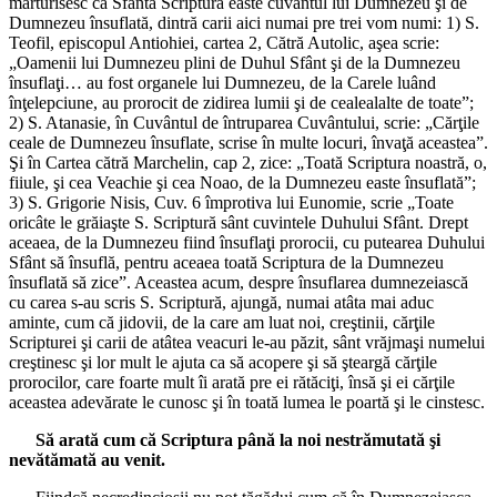
mărturisesc că Sfânta Scriptură easte cuvântul lui Dumnezeu şi de
Dumnezeu însuflată, dintră carii aici numai pre trei vom numi: 1) S.
Teofil, episcopul Antiohiei, cartea 2, Cătră Autolic, aşea scrie:
„Oamenii lui Dumnezeu plini de Duhul Sfânt şi de la Dumnezeu
însuflaţi… au fost organele lui Dumnezeu, de la Carele luând
înţelepciune, au prorocit de zidirea lumii şi de cealealalte de toate”;
2) S. Atanasie, în Cuvântul de întruparea Cuvântului, scrie: „Cărţile
ceale de Dumnezeu însuflate, scrise în multe locuri, învaţă aceastea”.
Şi în Cartea cătră Marchelin, cap 2, zice: „Toată Scriptura noastră, o,
fiiule, şi cea Veachie şi cea Noao, de la Dumnezeu easte însuflată”;
3) S. Grigorie Nisis, Cuv. 6 împrotiva lui Eunomie, scrie „Toate
oricâte le grăiaşte S. Scriptură sânt cuvintele Duhului Sfânt. Drept
aceaea, de la Dumnezeu fiind însuflaţi prorocii, cu putearea Duhului
Sfânt să însuflă, pentru aceaea toată Scriptura de la Dumnezeu
însuflată să zice”. Aceastea acum, despre însuflarea dumnezeiască
cu carea s-au scris S. Scriptură, ajungă, numai atâta mai aduc
aminte, cum că jidovii, de la care am luat noi, creştinii, cărţile
Scripturei şi carii de atâtea veacuri le-au păzit, sânt vrăjmaşi numelui
creştinesc şi lor mult le ajuta ca să acopere şi să şteargă cărţile
prorocilor, care foarte mult îi arată pre ei rătăciţi, însă şi ei cărţile
aceastea adevărate le cunosc şi în toată lumea le poartă şi le cinstesc.
Să arată cum că Scriptura până la noi nestrămutată şi
nevătămată au venit.