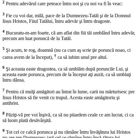
2
Pentru adevărul care peteace întru noi şi cu noi va fi în veac:
3
Fie cu voi dar, milă, pace de la Dumnezeu-Tatăl şi de la Domnul
Iisus Hristos, Fiiul Tatălui, întru adevăr şi întru dragoste.
4
Bucuratu-m-am foarte, că am aflat din fiii tăi umblând întru adevăr,
precum am luat poruncă de la Tatăl.
5
Şi acum, te rog, doamnă (nu ca cum aş scrie ţie poruncă noao, ci
†
carea avem de la început),
ca să iubim unul pre altul.
6
Şi aceasta easte dragostea, ca să umblăm după poruncile Lui, şi
aceasta easte porunca, precum de la început aţi auzit, ca să umblaţi
întru dânsa.
7
Pentru că mulţi amăgitori au întrat în lume, carii nu mărturisesc pre
Iisus Hristos să fie venit cu trupul. Acesta easte amăgitoriu şi
antihrist.
8
Păziţi-vă pre voi înşivă, ca să nu piiardem ceale ce am lucrat, ci ca
să luom plată desăvârşită.
9
Tot cel ce calcă porunca şi nu rămâne întru învăţătura lui Hristos
nu are pre Dumnezeu; iară cel ce rămâne întru învă-ţătura lui