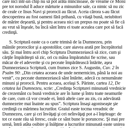
care nici într-un chip nu să pot arăta mincinoase, de vreame ce Moisi
pre tot norodul îl aduce mărturie a minunilor sale, ca nimic să nu zic
de ceale ce Iisus Navi şi prorocii au făcut. Aceia cărora s-au făcut
descoperirea au fost oameni fără prihană, cu viiaţă bună, neiubitori
de mărire deşeartă, şi pentru aceaea nici un prepus nu poate să fie că
au vrut să înşeale, ba încă sânt întru ei toate acealea care pot să facă
credinţă.
S. Scriptură easte ca o carte trimisă de la Dumnezeu, prin
mâinile prorocilor şi a apostolilor, care aiavea arată pre începătoriul
său. Şi mai întru acel chip Scriptura Dumnezeiască să zice, cum şi
cărţile împărăteşti să zic, ori cu mâna împăratului fie scrise, sau
măcar de el adeverite şi cu peceate împărătească întărite, aşea
Dumnezeiasca Scriptură, cum frumos zice S. Augustin,
Cuv. 2 în
Psalm 90
: „Din cetatea aceaea de unde nemernicim, până la noi au
venit”, cu peceate dumnezeiască sânt întărite, adecă cu nenumărate
minuni şi prorocii. Pentru aceaea, acelaşi S. Părinte, cartea
12, De
cetatea lui Dumnezeu
, scrie: „Credinţa Scripturei minunată vrednicie
de crezemânt cu bună vrednicie are în lume şi întru toate neamurile
de care, cum că vor creade ei, întră altele care au zis, cu adevărată
dumnezeire mai înainte au spus”. Scriptura însaşi agoniseaşte şie
credinţă cu mărimea lucrurilor. Graiul easte tocma vreadnic de
Dumnezeu, care şi cei învăţaţi şi cei neînvăţaţi pot a-l înţeleage: de
tot ce easte rău să feresc, ceale ce sânt bune le poruncesc. Şi mai pre
urmă, întră atâta osibire şi înălţime a lucrurilor minunată easte unirea