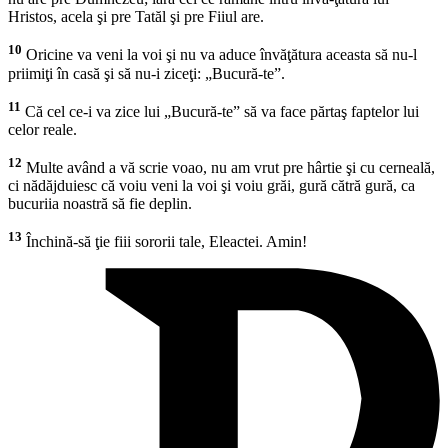
Hristos, acela şi pre Tatăl şi pre Fiiul are.
10
Oricine va veni la voi şi nu va aduce învăţătura aceasta să nu-l
priimiţi în casă şi să nu-i ziceţi: „Bucură-te”.
11
Că cel ce-i va zice lui „Bucură-te” să va face părtaş faptelor lui
celor reale.
12
Multe având a vă scrie voao, nu am vrut pre hârtie şi cu cerneală,
ci nădăjduiesc că voiu veni la voi şi voiu grăi, gură cătră gură, ca
bucuriia noastră să fie deplin.
13
Închină-să ţie fiii sororii tale, Eleactei. Amin!