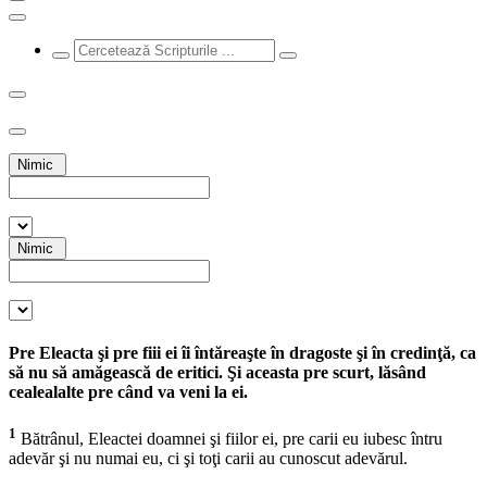
Nimic
Nimic
Pre Eleacta şi pre fiii ei îi întăreaşte în dragoste şi în credinţă, ca
să nu să amăgească de eritici. Şi aceasta pre scurt, lăsând
cealealalte pre când va veni la ei.
1
Bătrânul, Eleactei doamnei şi fiilor ei, pre carii eu iubesc întru
adevăr şi nu numai eu, ci şi toţi carii au cunoscut adevărul.