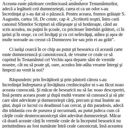
Aceasta easte păzitoare credincioasă amânduror Testamânturilor,
adecă a legăturii ceii dumnezeieşti, carea ei ca un odor s-au
încredinţat şi s-au dat să o păzască. Pentru aceaea, frumos grăiaşte S.
Augustin, cartea 18,
De cetate
, cap 4: „Scriitorii noştri, întru carii
canonul Sfintelor Scripturi să sfârşeaşte şi să hotăreaşte, când au
scris acealea, nu puţini în şcoale, cu pricitoare întrebări grăitori, ci în
ţarini şi în oraşe, cu cei învăţaţi şi cu cei neînvăţaţi, atâtea şi aşea de
multe noroade au crezut că Dumnezeu lor sau prin ei au grăit”.
Ci iarăşi cearcă în ce chip au putut şti besearica că această carte
easte dumnezeiască şi canonicească, de vreame ce ceale ce să
cuprind în Testamântul cel Vechiu aşea departe sânt de vremile
noastre, cât nu să poate şti, oare, acealea într-atâta vreame întregi şi
limpezi au venit la noi?
Răspundem: prin învăţătorii şi prin păstorii cărora s-au
încredinţat îndreptarea şi învăţătura credincioşilor ni s-au făcut noao
aceasta cunoscută. Şi măcar de besearicii nu să fac noao descoperiri,
însă pentru aceaea poate şi după multă vreame să cunoască şi să ştie
care sânt adevărate şi dumnezeieşti cărţi, precum şi mai înainte au
ştiut, după ce lucrul cu deadinsul l-au cercat, şi din paradosis, adecă
din trădaniia cea de pururea şi necurmată, au putut judeca cum că
cărţile ceale deuterocanoniceşti sânt adevărat dumnezeieşti. Măcar
că doară aceaste cărţi în vremile ceale de la începutul besearicii nu
pretutindinea au fost numărate întră ceale canoniceşti, însă aceastea