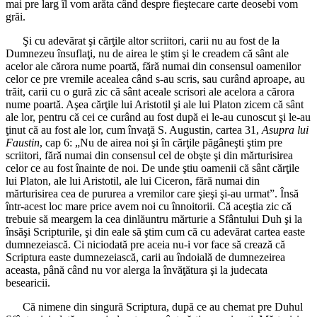
mai pre larg îl vom arăta când despre fieştecare carte deosebi vom
grăi.
Şi cu adevărat şi cărţile altor scriitori, carii nu au fost de la
Dumnezeu însuflaţi, nu de airea le ştim şi le creadem că sânt ale
acelor ale cărora nume poartă, fără numai din consensul oamenilor
celor ce pre vremile acealea când s-au scris, sau curând aproape, au
trăit, carii cu o gură zic că sânt aceale scrisori ale acelora a cărora
nume poartă. Aşea cărţile lui Aristotil şi ale lui Platon zicem că sânt
ale lor, pentru că cei ce curând au fost după ei le-au cunoscut şi le-au
ţinut că au fost ale lor, cum învaţă S. Augustin, cartea 31,
Asupra lui
Faustin
, cap 6: „Nu de airea noi şi în cărţile păgâneşti ştim pre
scriitori, fără numai din consensul cel de obşte şi din mărturisirea
celor ce au fost înainte de noi. De unde ştiu oamenii că sânt cărţile
lui Platon, ale lui Aristotil, ale lui Ciceron, fără numai din
mărturisirea cea de pururea a vremilor care şieşi şi-au urmat”. Însă
într-acest loc mare price avem noi cu înnoitorii. Că aceştia zic că
trebuie să meargem la cea dinlăuntru mărturie a Sfântului Duh şi la
însăşi Scripturile, şi din eale să ştim cum că cu adevărat cartea easte
dumnezeiască. Ci niciodată pre aceia nu-i vor face să crează că
Scriptura easte dumnezeiască, carii au îndoială de dumnezeirea
aceasta, până când nu vor alerga la învăţătura şi la judecata
besearicii.
Că nimene din singură Scriptura, după ce au chemat pre Duhul