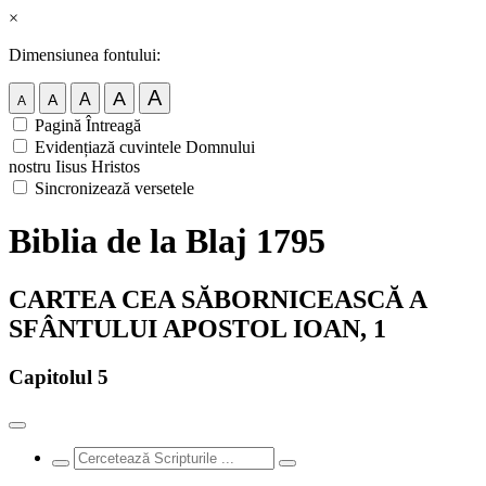
×
Dimensiunea fontului:
A
A
A
A
A
Pagină Întreagă
Evidențiază cuvintele Domnului
nostru Iisus Hristos
Sincronizează versetele
Biblia de la Blaj 1795
CARTEA CEA SĂBORNICEASCĂ A
SFÂNTULUI APOSTOL IOAN, 1
Capitolul 5