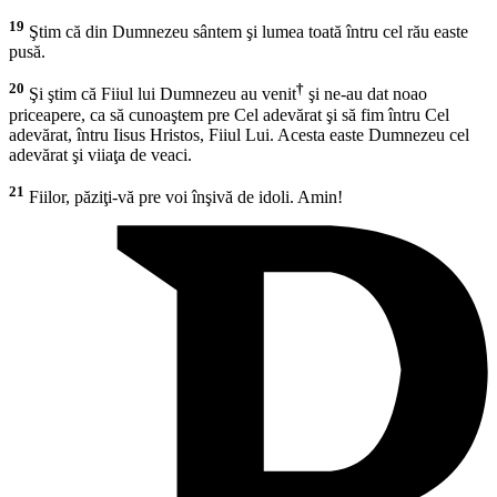
19
Ştim că din Dumnezeu sântem şi lumea toată întru cel rău easte
pusă.
20
†
Şi ştim că Fiiul lui Dumnezeu au venit
şi ne-au dat noao
priceapere, ca să cunoaştem pre Cel adevărat şi să fim întru Cel
adevărat, întru Iisus Hristos, Fiiul Lui. Acesta easte Dumnezeu cel
adevărat şi viiaţa de veaci.
21
Fiilor, păziţi-vă pre voi înşivă de idoli. Amin!