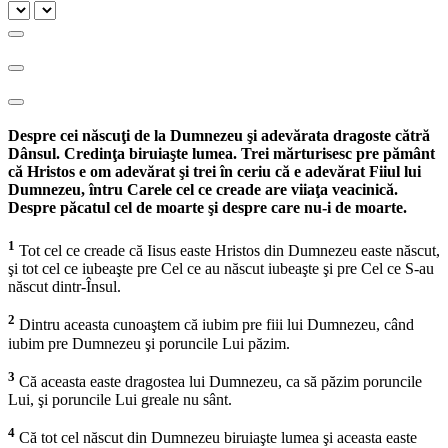
Despre cei născuţi de la Dumnezeu şi adevărata dragoste cătră
Dânsul. Credinţa biruiaşte lumea. Trei mărturisesc pre pământ
că Hristos e om adevărat şi trei în ceriu că e adevărat Fiiul lui
Dumnezeu, întru Carele cel ce creade are viiaţa veacinică.
Despre păcatul cel de moarte şi despre care nu-i de moarte.
1
Tot cel ce creade că Iisus easte Hristos din Dumnezeu easte născut,
şi tot cel ce iubeaşte pre Cel ce au născut iubeaşte şi pre Cel ce S-au
născut dintr-Însul.
2
Dintru aceasta cunoaştem că iubim pre fiii lui Dumnezeu, când
iubim pre Dumnezeu şi poruncile Lui păzim.
3
Că aceasta easte dragostea lui Dumnezeu, ca să păzim poruncile
Lui, şi poruncile Lui greale nu sânt.
4
Că tot cel născut din Dumnezeu biruiaşte lumea şi aceasta easte