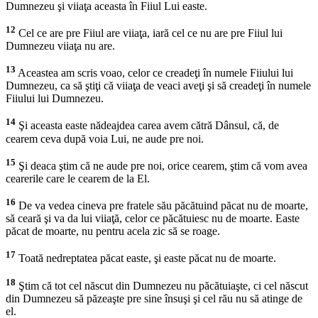
Dumnezeu şi viiaţa aceasta în Fiiul Lui easte.
12
Cel ce are pre Fiiul are viiaţa, iară cel ce nu are pre Fiiul lui
Dumnezeu viiaţa nu are.
13
Aceastea am scris voao, celor ce creadeţi în numele Fiiului lui
Dumnezeu, ca să ştiţi că viiaţa de veaci aveţi şi să creadeţi în numele
Fiiului lui Dumnezeu.
14
Şi aceasta easte nădeajdea carea avem cătră Dânsul, că, de
cearem ceva după voia Lui, ne aude pre noi.
15
Şi deaca ştim că ne aude pre noi, orice cearem, ştim că vom avea
cearerile care le cearem de la El.
16
De va vedea cineva pre fratele său păcătuind păcat nu de moarte,
să ceară şi va da lui viiaţă, celor ce păcătuiesc nu de moarte. Easte
păcat de moarte, nu pentru acela zic să se roage.
17
Toată nedreptatea păcat easte, şi easte păcat nu de moarte.
18
Ştim că tot cel născut din Dumnezeu nu păcătuiaşte, ci cel născut
din Dumnezeu să păzeaşte pre sine însuşi şi cel rău nu să atinge de
el.