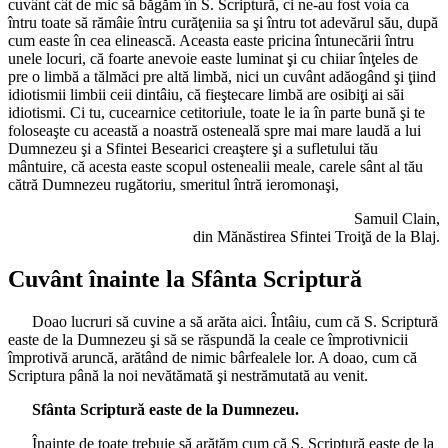
cuvânt cât de mic să băgăm în S. Scriptură, ci ne-au fost voia ca
întru toate să rămâie întru curăţeniia sa şi întru tot adevărul său, după
cum easte în cea elinească. Aceasta easte pricina întunecării întru
unele locuri, că foarte anevoie easte luminat şi cu chiiar înţeles de
pre o limbă a tălmăci pre altă limbă, nici un cuvânt adăogând şi ţiind
idiotismii limbii ceii dintâiu, că fieştecare limbă are osibiţi ai săi
idiotismi. Ci tu, cucearnice cetitoriule, toate le ia în parte bună şi te
foloseaşte cu această a noastră osteneală spre mai mare laudă a lui
Dumnezeu şi a Sfintei Besearici creaştere şi a sufletului tău
mântuire, că acesta easte scopul ostenealii meale, carele sânt al tău
cătră Dumnezeu rugătoriu, smeritul întră ieromonaşi,
Samuil Clain,
din Mănăstirea Sfintei Troiţă de la Blaj.
Cuvânt înainte la Sfânta Scriptură
Doao lucruri să cuvine a să arăta aici. Întâiu, cum că S. Scriptură
easte de la Dumnezeu şi să se răspundă la ceale ce împrotivnicii
împrotivă aruncă, arătând de nimic bârfealele lor. A doao, cum că
Scriptura până la noi nevătămată şi nestrămutată au venit.
Sfânta Scriptură easte de la Dumnezeu.
Înainte de toate trebuie să arătăm cum că S. Scriptură easte de la