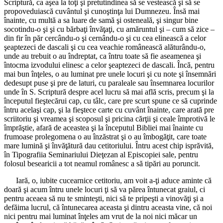
Scriptură, ca aşea la toţi şi pretutindinea să se vestească şi să se
propoveduiască cuvântul şi cunoştinţa lui Dumnezeu. Însă mai
înainte, cu multă a sa luare de samă şi osteneală, şi singur bine
socotindu-o şi şi cu bărbaţi învăţaţi, cu amăruntul şi – cum să zice –
din fir în păr cercându-o şi cernându-o şi cu cea elinească a celor
şeaptezeci de dascali şi cu cea veachie românească alăturându-o,
unde au trebuit o au îndreptat, ca întru toate să fie aseamenea şi
întocma izvodului elinesc a celor şeaptezeci de dascali. Încă, pentru
mai bun înţeles, o au luminat pre unele locuri şi cu note şi însemnări
dedesupt puse şi pre de laturi, cu paraleale sau însemnarea locurilor
unde în S. Scriptură despre acel lucru să mai află scris, precum şi la
începutul fieştecărui cap, cu tâlc, care pre scurt spune ce să cuprinde
întru acelaşi cap, şi la fieştece carte cu cuvânt înainte, care arată pre
scriitoriu şi vreamea şi scoposul şi pricina cărţii şi ceale împrotivă le
împrăştie, afară de aceastea şi la începutul Bibliei mai înainte cu
frumoase prolegomena o au înzăstrat şi o au îmbogăţit, care toate
mare lumină şi învăţătură dau cetitoriului. Întru acest chip isprăvită,
în Tipografiia Seminariului Dieţezan al Episcopiei sale, pentru
folosul besearicii a tot neamul românesc a să tipări au poruncit.
Iară, o, iubite cucearnice cetitoriu, am voit a-ţi aduce aminte că
doară şi acum întru unele locuri ţi să va părea întunecat graiul, ci
pentru aceaea să nu te sminteşti, nici să te pripeşti a vinovăţi şi a
defăima lucrul, că întunecarea aceasta şi dintru aceasta vine, că noi
nici pentru mai luminat înţeles am vrut de la noi nici măcar un