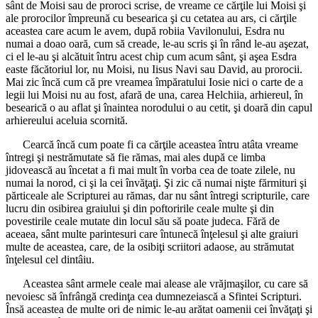
sânt de Moisi sau de proroci scrise, de vreame ce cărţile lui Moisi şi
ale prorocilor împreună cu besearica şi cu cetatea au ars, ci cărţile
aceastea care acum le avem, după robiia Vavilonului, Esdra nu
numai a doao oară, cum să creade, le-au scris şi în rând le-au aşezat,
ci el le-au şi alcătuit întru acest chip cum acum sânt, şi aşea Esdra
easte făcătoriul lor, nu Moisi, nu Iisus Navi sau David, au prorocii.
Mai zic încă cum că pre vreamea împăratului Iosie nici o carte de a
legii lui Moisi nu au fost, afară de una, carea Helchiia, arhiereul, în
besearică o au aflat şi înaintea norodului o au cetit, şi doară din capul
arhiereului aceluia scornită.
Cearcă încă cum poate fi ca cărţile aceastea întru atâta vreame
întregi şi nestrămutate să fie rămas, mai ales după ce limba
jidovească au încetat a fi mai mult în vorba cea de toate zilele, nu
numai la norod, ci şi la cei învăţaţi. Şi zic că numai nişte fărmituri şi
părticeale ale Scripturei au rămas, dar nu sânt întregi scripturile, care
lucru din osibirea graiului şi din poftoririle ceale multe şi din
povestirile ceale mutate din locul său să poate judeca. Fără de
aceaea, sânt multe parintesuri care întunecă înţelesul şi alte graiuri
multe de aceastea, care, de la osibiţi scriitori adaose, au strămutat
înţelesul cel dintâiu.
Aceastea sânt armele ceale mai alease ale vrăjmaşilor, cu care să
nevoiesc să înfrângă credinţa cea dumnezeiască a Sfintei Scripturi.
Însă aceastea de multe ori de nimic le-au arătat oamenii cei învăţaţi şi