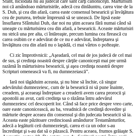
Sfânt, niciodată nu au judecat care sânt cărţi canoniceşti. Mărturisim
noi că amândoao mărturisirile, adecă cea dinlăuntru, carea vine de la
S. Duh, şi cea din afară, carea easte consensul besearicii şi învăţătura
cea de pururea, trebuie împreună să se unească. De lipsă easte
însuflarea Sfântului Duh, dar noi nu ştim aceaea fără numai când să
uneaşte cu mărturisirea cea din afară, a besearicii. Aceaste mărturisiri
nu strică una pre alta, ci întăreaşte, precum lumina cea firească cu
carea osibim ce e adevărat de ce nu e adevărat, îndreptarea şi
învăţătura cea din afară nu o lapădă, ci mai vârtos o pofteaşte.
Ci zic împrotivnicii: „Aşeadară, cel mai de jos judecă de cel mai
de sus, şi credinţa noastră despre cărţile canoniceşti mai pre urmă
razămă în mărturisirea besearicii, şi aşea credinţa noastră despre
Scripturi omenească va fi, nu dumnezeiască”.
Iară noi tăgăduim aceasta, şi nu bine să închie, că singur
adevărului dumnezeiesc, cum de la besearică ni să pune înainte,
creadem, şi aceaeaşi îndreptare a creaderii avem carea prorocii şi
apostolii au avut, carii credinţa sa o răzâma întru adevărul
dumnezeiesc cel descoperit lor. Când să face price despre vreo carte,
oare easte canonicească, au ba, vreadnică de credinţă dovedire şi
mărturie despre aceaea din consensul şi din judecata besearicii să ia.
Aceasta easte păzitoare credincioasă amânduror Testamânturilor,
adecă a legăturii ceii dumnezeieşti, carea ei ca un odor s-au
încredinţat şi s-au dat să o păzască. Pentru aceaea, frumos grăiaşte S.