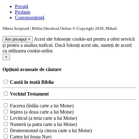
Povață
Profasis
Corespondență
Sfânta Scriptură | Biblia Ortodoxă Online © Copyright 2026, Mihail
Acest site folosește cookie-uri pentru a oferi servicii
Am priceput
×
și pentru a analiza traficul. Dacă folosiți acest site, sunteți de acord
cu utilizarea cookie-urilor.
×
Opțiuni avansate de căutare
Caută în toată Biblia
Vechiul Testament
Facerea (întâia carte a lui Moise)
Ieşirea (a doua carte a lui Moise)
Leviticul (a treia carte a lui Moise)
Numerii (a patra carte a lui Moise)
Deuteronomul (a cincea carte a lui Moise)
Cartea lui Iosua Navi