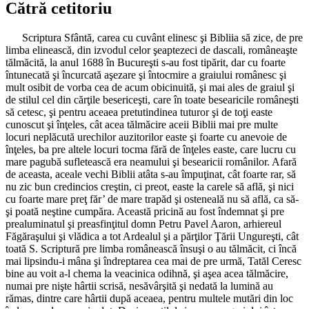
Cătră cetitoriu
Scriptura Sfântă, carea cu cuvânt elinesc şi Bibliia să zice, de pre
limba elinească, din izvodul celor şeaptezeci de dascali, româneaşte
tălmăcită, la anul 1688 în Bucureşti s-au fost tipărit, dar cu foarte
întunecată şi încurcată aşezare şi întocmire a graiului românesc şi
mult osibit de vorba cea de acum obicinuită, şi mai ales de graiul şi
de stilul cel din cărţile besericeşti, care în toate besearicile româneşti
să cetesc, şi pentru aceaea pretutindinea tuturor şi de toţi easte
cunoscut şi înţeles, cât acea tălmăcire aceii Biblii mai pre multe
locuri neplăcută urechilor auzitorilor easte şi foarte cu anevoie de
înţeles, ba pre altele locuri tocma fără de înţeles easte, care lucru cu
mare pagubă sufletească era neamului şi besearicii românilor. Afară
de aceasta, aceale vechi Biblii atâta s-au împuţinat, cât foarte rar, să
nu zic bun credincios creştin, ci preot, easte la carele să află, şi nici
cu foarte mare preţ făr’ de mare trapăd şi osteneală nu să află, ca să-
şi poată neştine cumpăra. Această pricină au fost îndemnat şi pre
prealuminatul şi preasfinţitul domn Petru Pavel Aaron, arhiereul
Făgăraşului şi vlădica a tot Ardealul şi a părţilor Ţării Ungureşti, cât
toată S. Scriptură pre limba românească însuşi o au tălmăcit, ci încă
mai lipsindu-i mâna şi îndreptarea cea mai de pre urmă, Tatăl Ceresc
bine au voit a-l chema la veacinica odihnă, şi aşea acea tălmăcire,
numai pre nişte hârtii scrisă, nesăvârşită şi nedată la lumină au
rămas, dintre care hârtii după aceaea, pentru multele mutări din loc