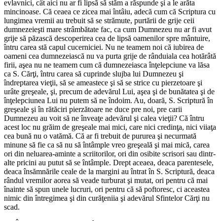
evlavnici, cât aici nu ar fi lipsă să stăm a răspunde şi a le arăta
mincinoase. Că ceaea ce zicea mai întâiu, adecă cum că Scriptura cu
lungimea vremii au trebuit să se strămute, purtării de grije ceii
dumnezeieşti mare strâmbătate fac, ca cum Dumnezeu nu ar fi avut
grije să păzască descoperirea cea de lipsă oamenilor spre mântuire,
întru carea stă capul cucerniciei. Nu ne teamem noi că iubirea de
oameni cea dumnezeiască nu va purta grije de rânduiala cea hotărâtă
firii, aşea nu ne teamem cum că dumnezeiasca înţelepciune va lăsa
ca S. Cărţi, întru carea să cuprinde slujba lui Dumnezeu şi
îndreptarea vieţii, să se ameastece şi să se strice cu pierzetoare şi
urâte greşeale, şi, precum de adevărul Lui, aşea şi de bunătatea şi de
înţelepciunea Lui nu putem să ne îndoim. Au, doară, S. Scriptură în
greşeale şi în rătăciri pierzătoare ne duce pre noi, pre carii
Dumnezeu au voit să ne înveaţe adevărul şi calea vieţii? Că întru
acest loc nu grăim de greşeale mai mici, care nici credinţa, nici viiaţa
cea bună nu o vatămă. Că ar fi trebuit de pururea şi necurmată
minune să fie ca să nu să întâmple vreo greşeală şi mai mică, carea
ori din neluarea-aminte a scriitorilor, ori din osibite scrisori sau dintr-
alte pricini au putut să se întâmple. Drept aceaea, deaca parentesele,
deaca însămnările ceale de la margini au întrat în S. Scriptură, deaca
rândul vremilor aorea să veade turburat şi mutat, ori pentru că mai
înainte să spun unele lucruri, ori pentru că să poftoresc, ci aceastea
nimic din întregimea şi din curăţeniia şi adevărul Sfintelor Cărţi nu
scad.