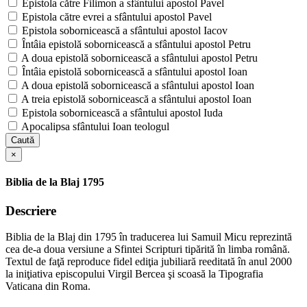
Epistola către Filimon a sfântului apostol Pavel
Epistola către evrei a sfântului apostol Pavel
Epistola sobornicească a sfântului apostol Iacov
Întâia epistolă sobornicească a sfântului apostol Petru
A doua epistolă sobornicească a sfântului apostol Petru
Întâia epistolă sobornicească a sfântului apostol Ioan
A doua epistolă sobornicească a sfântului apostol Ioan
A treia epistolă sobornicească a sfântului apostol Ioan
Epistola sobornicească a sfântului apostol Iuda
Apocalipsa sfântului Ioan teologul
Caută
×
Biblia de la Blaj 1795
Descriere
Biblia de la Blaj din 1795 în traducerea lui Samuil Micu reprezintă
cea de-a doua versiune a Sfintei Scripturi tipărită în limba română.
Textul de faţă reproduce fidel ediţia jubiliară reeditată în anul 2000
la iniţiativa episcopului Virgil Bercea şi scoasă la Tipografia
Vaticana din Roma.