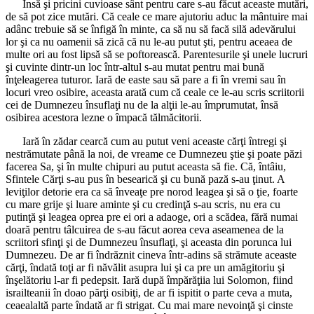
Însă şi pricini cuvioase sânt pentru care s-au făcut aceaste mutări,
de să pot zice mutări. Că ceale ce mare ajutoriu aduc la mântuire mai
adânc trebuie să se înfigă în minte, ca să nu să facă silă adevărului
lor şi ca nu oamenii să zică că nu le-au putut şti, pentru aceaea de
multe ori au fost lipsă să se poftorească. Parentesurile şi unele lucruri
şi cuvinte dintr-un loc într-altul s-au mutat pentru mai bună
înţeleagerea tuturor. Iară de easte sau să pare a fi în vremi sau în
locuri vreo osibire, aceasta arată cum că ceale ce le-au scris scriitorii
cei de Dumnezeu însuflaţi nu de la alţii le-au împrumutat, însă
osibirea acestora lezne o împacă tălmăcitorii.
Iară în zădar cearcă cum au putut veni aceaste cărţi întregi şi
nestrămutate până la noi, de vreame ce Dumnezeu ştie şi poate păzi
facerea Sa, şi în multe chipuri au putut aceasta să fie. Că, întâiu,
Sfintele Cărţi s-au pus în besearică şi cu bună pază s-au ţinut. A
leviţilor detorie era ca să înveaţe pre norod leagea şi să o ţie, foarte
cu mare grije şi luare aminte şi cu credinţă s-au scris, nu era cu
putinţă şi leagea oprea pre ei ori a adaoge, ori a scădea, fără numai
doară pentru tâlcuirea de s-au făcut aorea ceva aseamenea de la
scriitori sfinţi şi de Dumnezeu însuflaţi, şi aceasta din porunca lui
Dumnezeu. De ar fi îndrăznit cineva într-adins să strămute aceaste
cărţi, îndată toţi ar fi năvălit asupra lui şi ca pre un amăgitoriu şi
înşelătoriu l-ar fi pedepsit. Iară după împărăţiia lui Solomon, fiind
israilteanii în doao părţi osibiţi, de ar fi ispitit o parte ceva a muta,
ceaealaltă parte îndată ar fi strigat. Cu mai mare nevoinţă şi cinste