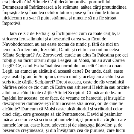
era jidovii cătră Sfintele Cărţi decât împrotiva poruncii lui
Dumnezeu să îndrăznească a le strămuta, atâtea cărţi pretutindinea
împrăştiiate şi înaintea ochilor tuturor puse şi în mâinile tuturor
nicidecum nu s-ar fi putut strămuta şi nimene să nu fie strigat
împrotivă.
Iară ce zic de Esdra şi-şi închipuiesc cum că toate cărţile, la
stricarea Ierusalimului şi a besearicii carea s-au făcut de
Navohodonosor, au ars easte tocma de nimic şi fără de nici un
temeiu. Au Ieremie, Iezechiil, Daniil şi cei trei coconi nu cetea
Sfânta Scriptură? Au Zorovavel, carele au adus în Palestina pre cei
robiţi şi au făcut oltariu după Leagea lui Moisi, nu au avut Cartea
Legii? Ce, când Esdra înaintea norodului au cetit Cartea a doao
Legii, au atunci au alcătuit el această carte? De unde, dară, easte
aşea osibit graiu în Scripturi, deaca unul şi acelaşi au alcătuit şi au
scris toate cărţile Scripturei? Drept aceaea, easte de râs vreadnică
bârfirea celor ce zic cum că Esdra sau arhiereul Helchiia sau oricine
altul au alcătuit toate cărţile Sfintei Scripturi. Ci măcar de le-am
îngădui lor aceasta, ce ar face, de vreame ce haractirii şi însuşirile
descoperirei dumnezeieşti întru acealea strălucesc, ori de cine fie
alcătuite? Dar cum că Moisi easte alcătuitoriul şi scriitoriul celor
cinci cărţi, care greceaşte să zic Pentateucos, David al psalmilor,
măcar a celor ce să scriu supt numele lui, şi prorocii a cărţilor care
numele lor au, easte lucru adeverit şi de sinagoga jidovilor, şi de
besearica creştinească, şi din învăţătura cea de pururea, care lucru