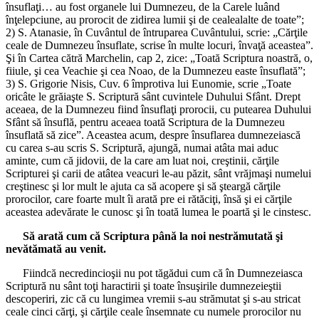
însuflaţi… au fost organele lui Dumnezeu, de la Carele luând
înţelepciune, au prorocit de zidirea lumii şi de cealealalte de toate”;
2) S. Atanasie, în Cuvântul de întruparea Cuvântului, scrie: „Cărţile
ceale de Dumnezeu însuflate, scrise în multe locuri, învaţă aceastea”.
Şi în Cartea cătră Marchelin, cap 2, zice: „Toată Scriptura noastră, o,
fiiule, şi cea Veachie şi cea Noao, de la Dumnezeu easte însuflată”;
3) S. Grigorie Nisis, Cuv. 6 împrotiva lui Eunomie, scrie „Toate
oricâte le grăiaşte S. Scriptură sânt cuvintele Duhului Sfânt. Drept
aceaea, de la Dumnezeu fiind însuflaţi prorocii, cu putearea Duhului
Sfânt să însuflă, pentru aceaea toată Scriptura de la Dumnezeu
însuflată să zice”. Aceastea acum, despre însuflarea dumnezeiască
cu carea s-au scris S. Scriptură, ajungă, numai atâta mai aduc
aminte, cum că jidovii, de la care am luat noi, creştinii, cărţile
Scripturei şi carii de atâtea veacuri le-au păzit, sânt vrăjmaşi numelui
creştinesc şi lor mult le ajuta ca să acopere şi să şteargă cărţile
prorocilor, care foarte mult îi arată pre ei rătăciţi, însă şi ei cărţile
aceastea adevărate le cunosc şi în toată lumea le poartă şi le cinstesc.
Să arată cum că Scriptura până la noi nestrămutată şi
nevătămată au venit.
Fiindcă necredincioşii nu pot tăgădui cum că în Dumnezeiasca
Scriptură nu sânt toţi haractirii şi toate însuşirile dumnezeieştii
descoperiri, zic că cu lungimea vremii s-au strămutat şi s-au stricat
ceale cinci cărţi, şi cărţile ceale însemnate cu numele prorocilor nu