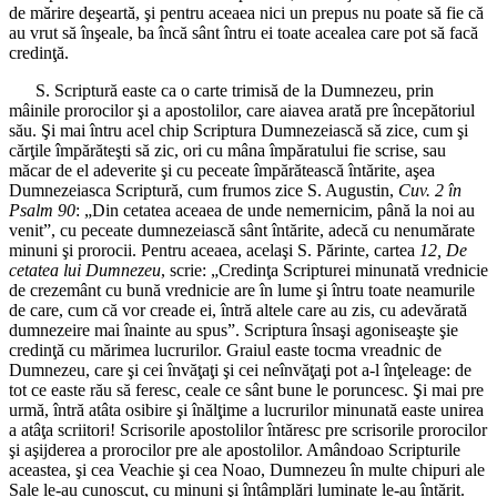
de mărire deşeartă, şi pentru aceaea nici un prepus nu poate să fie că
au vrut să înşeale, ba încă sânt întru ei toate acealea care pot să facă
credinţă.
S. Scriptură easte ca o carte trimisă de la Dumnezeu, prin
mâinile prorocilor şi a apostolilor, care aiavea arată pre începătoriul
său. Şi mai întru acel chip Scriptura Dumnezeiască să zice, cum şi
cărţile împărăteşti să zic, ori cu mâna împăratului fie scrise, sau
măcar de el adeverite şi cu peceate împărătească întărite, aşea
Dumnezeiasca Scriptură, cum frumos zice S. Augustin,
Cuv. 2 în
Psalm 90
: „Din cetatea aceaea de unde nemernicim, până la noi au
venit”, cu peceate dumnezeiască sânt întărite, adecă cu nenumărate
minuni şi prorocii. Pentru aceaea, acelaşi S. Părinte, cartea
12, De
cetatea lui Dumnezeu
, scrie: „Credinţa Scripturei minunată vrednicie
de crezemânt cu bună vrednicie are în lume şi întru toate neamurile
de care, cum că vor creade ei, întră altele care au zis, cu adevărată
dumnezeire mai înainte au spus”. Scriptura însaşi agoniseaşte şie
credinţă cu mărimea lucrurilor. Graiul easte tocma vreadnic de
Dumnezeu, care şi cei învăţaţi şi cei neînvăţaţi pot a-l înţeleage: de
tot ce easte rău să feresc, ceale ce sânt bune le poruncesc. Şi mai pre
urmă, întră atâta osibire şi înălţime a lucrurilor minunată easte unirea
a atâţa scriitori! Scrisorile apostolilor întăresc pre scrisorile prorocilor
şi aşijderea a prorocilor pre ale apostolilor. Amândoao Scripturile
aceastea, şi cea Veachie şi cea Noao, Dumnezeu în multe chipuri ale
Sale le-au cunoscut, cu minuni şi întâmplări luminate le-au întărit.