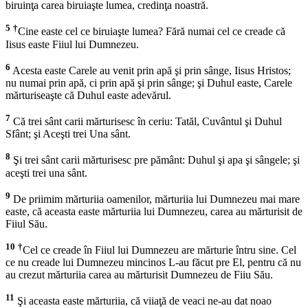
biruinţa carea biruiaşte lumea, credinţa noastră.
5
†
Cine easte cel ce biruiaşte lumea? Fără numai cel ce creade că
Iisus easte Fiiul lui Dumnezeu.
6
Acesta easte Carele au venit prin apă şi prin sânge, Iisus Hristos;
nu numai prin apă, ci prin apă şi prin sânge; şi Duhul easte, Carele
mărturiseaşte că Duhul easte adevărul.
7
Că trei sânt carii mărturisesc în ceriu: Tatăl, Cuvântul şi Duhul
Sfânt; şi Aceşti trei Una sânt.
8
Şi trei sânt carii mărturisesc pre pământ: Duhul şi apa şi sângele; şi
aceşti trei una sânt.
9
De priimim mărturiia oamenilor, mărturiia lui Dumnezeu mai mare
easte, că aceasta easte mărturiia lui Dumnezeu, carea au mărturisit de
Fiiul Său.
10
†
Cel ce creade în Fiiul lui Dumnezeu are mărturie întru sine. Cel
ce nu creade lui Dumnezeu mincinos L-au făcut pre El, pentru că nu
au crezut mărturiia carea au mărturisit Dumnezeu de Fiiu Său.
11
Şi aceasta easte mărturiia, că viiaţă de veaci ne-au dat noao