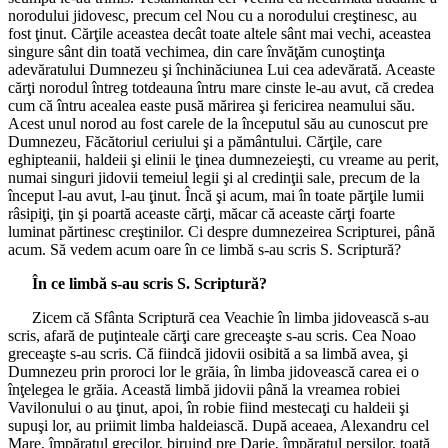
norodului jidovesc, precum cel Nou cu a norodului creştinesc, au
fost ţinut. Cărţile aceastea decât toate altele sânt mai vechi, aceastea
singure sânt din toată vechimea, din care învăţăm cunoştinţa
adevăratului Dumnezeu şi închinăciunea Lui cea adevărată. Aceaste
cărţi norodul întreg totdeauna întru mare cinste le-au avut, că credea
cum că întru acealea easte pusă mărirea şi fericirea neamului său.
Acest unul norod au fost carele de la începutul său au cunoscut pre
Dumnezeu, Făcătoriul ceriului şi a pământului. Cărţile, care
eghipteanii, haldeii şi elinii le ţinea dumnezeieşti, cu vreame au perit,
numai singuri jidovii temeiul legii şi al credinţii sale, precum de la
început l-au avut, l-au ţinut. Încă şi acum, mai în toate părţile lumii
râsipiţi, ţin şi poartă aceaste cărţi, măcar că aceaste cărţi foarte
luminat părtinesc creştinilor. Ci despre dumnezeirea Scripturei, până
acum. Să vedem acum oare în ce limbă s-au scris S. Scriptură?
În ce limbă s-au scris S. Scriptură?
Zicem că Sfânta Scriptură cea Veachie în limba jidovească s-au
scris, afară de puţinteale cărţi care greceaşte s-au scris. Cea Noao
greceaşte s-au scris. Că fiindcă jidovii osibită a sa limbă avea, şi
Dumnezeu prin proroci lor le grăia, în limba jidovească carea ei o
înţelegea le grăia. Această limbă jidovii până la vreamea robiei
Vavilonului o au ţinut, apoi, în robie fiind mestecaţi cu haldeii şi
supuşi lor, au priimit limba haldeiască. După aceaea, Alexandru cel
Mare, împăratul grecilor, biruind pre Darie, împăratul perşilor, toată