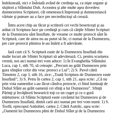
îndrăzneală, nici o îndoială având de credinţa sa, ca nişte organe şi
slujitori a Sfântului Duh. Aceastea şi alte multe aşea dovedesc
dumnezeirea Scripturei, cât omenească împreună şi dumnezeiască
vârtute şi puteare au a face pre necredincioşi să crează.
Întru acest chip au făcut şi scriitorii cei vechi besericeşti şi au
arătat că Scriptura face şie credinţă şi cum că cărţile Sfintei Scripturi
de la Dumnezeu sânt însuflate, de vreame ce multe prorocii sânt în
Scriptură, care de airea nu au putut să fie, ci numai de la Dumnezeu,
pre care prorocii plinirea le-au întărit a fi adevărate.
Iară cum că S. Scriptură easte de la Dumnezeu însuflată din
multe locuri ale Sfintei Scripturi să adevărează. Ci, pentru scurtarea
vremii, noi aici numai trei vom aduce: 1) în Evangheliia Sfântului
Luca, cap 1, stih 70, să ceteaşte: „Precum au grăit Dumnezeu prin
gura sfinţilor celor din veac proroci a Lui”; 2) S. Pavel cătră
Timoteiu 2, cap 3, stih 16, zice: „Toată Scriptura de Dumnezeu easte
însuflată”; 3) S. Petru în cartea 2, cap 1, stih 21, aşea scrie: „Că nu
prin voia oamenilor s-au făcut cândva prorocie, ci fiind luminaţi de
Duhul Sfânt au grăit oamenii cei sfinţi a lui Dumnezeu”. Sfinţii
Părinţi şi învăţătorii besearicii toţi cu un cuget şi cu o gură
mărturisesc că Sfânta Scriptură easte cuvântul lui Dumnezeu şi de
Dumnezeu însuflată, dintră carii aici numai pre trei vom numi: 1) S.
Teofil, episcopul Antiohiei, cartea 2, Cătră Autolic, aşea scrie:
„Oamenii lui Dumnezeu plini de Duhul Sfânt şi de la Dumnezeu