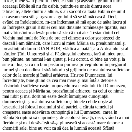
în loc, unele s-au pierdut. Deci, ca stilul şi aşezarea graiului întru
aceaeaşi Biblie să nu fie osibit, puindu-se unele dintru acea
tălmăcire, altele dintru a altuia, s-au socotit ca toată Bibliia de unul
cu aseamenea stil şi aşezare a graiului să se tălmăcească. Deci,
având eu îndeletnicire, m-am îndemnat să mă apuc de atâta lucru şi
să îndreptez graiul Bibliei ceii mai dinainte româneaşte tipărită, iară
mai vârtos întru adevăr pociu să zic că mai ales Testamântul cel
Vechiu mai mult de Nou de pre cel elinesc a celor şeaptezeci de
dascali l-am tălmăcit, care lucru al mieu Măriia sa, prealuminatul şi
preasfinţitul domn IOAN BOB, vlădica a toată Ţara Ardealului şi al
părţilor Ţării Ungureşti şi al Făgăraşului episcop, iară al mieu prea
bun părinte, nu numai l-au ajutat şi l-au ocrotit, ci bine au voit şi la
sine a-l lua, şi ca un bun păstoriu pururea priveghitoriu împregiurul
turmei şi cu deadinsul străduitoriu şi grijitoriu de mântuirea sufletelor
celor de la marele şi întâiul arhiereu, Hristos Dumnezeu, lui
încredinţate, bine ştiind că cea mai mare şi mai întâia detorie a
păstoriului sufletesc easte propoveduirea cuvântului lui Dumnezeu,
pentru aceaea şi Măriia sa, preasfinţitul arhiereu, ca celui ce nimic
mai iubit şi mai dorit nu easte decât înmulţirea cunoştinţăi
dumnezeieşti şi mântuirea sufletelor şi binele cel de obşte al
besearicii şi folosul neamului şi al patriei, a căruia temeiul şi
creaşterea easte adevărata cunoştinţă a lui Dumnezeu, carea în
Sfânta Scriptură să cuprinde şi de acolo să învaţă; deci, vrând ca mai
fierbinte şi mai desăvârşit să-şi plinească şi această mare detorie a
chemării sale, bine au voit ca să dea la lumină această Sfântă