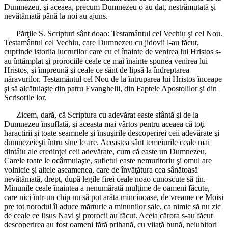
Dumnezeu, şi aceaea, precum Dumnezeu o au dat, nestrămutată şi
nevătămată până la noi au ajuns.
Părţile S. Scripturi sânt doao: Testamântul cel Vechiu şi cel Nou.
Testamântul cel Vechiu, care Dumnezeu cu jidovii l-au făcut,
cuprinde istoriia lucrurilor care cu ei înainte de venirea lui Hristos s-
au întâmplat şi prorociile ceale ce mai înainte spunea venirea lui
Hristos, şi împreună şi ceale ce sânt de lipsă la îndreptarea
năravurilor. Testamântul cel Nou de la întruparea lui Hristos înceape
şi să alcătuiaşte din patru Evanghelii, din Faptele Apostolilor şi din
Scrisorile lor.
Zicem, dară, că Scriptura cu adevărat easte sfântă şi de la
Dumnezeu însuflată, şi aceasta mai vârtos pentru aceaea că toţi
haractirii şi toate seamnele şi însuşirile descoperirei ceii adevărate şi
dumnezeieşti întru sine le are. Aceastea sânt temeiurile ceale mai
dintâiu ale credinţei ceii adevărate, cum că easte un Dumnezeu,
Carele toate le ocârmuiaşte, sufletul easte nemuritoriu şi omul are
volnicie şi altele aseamenea, care de învăţătura cea sânătoasă
nevătămată, drept, după legile firei ceale noao cunoscute să ţin.
Minunile ceale înaintea a nenumărată mulţime de oameni făcute,
care nici într-un chip nu să pot arăta mincinoase, de vreame ce Moisi
pre tot norodul îl aduce mărturie a minunilor sale, ca nimic să nu zic
de ceale ce Iisus Navi şi prorocii au făcut. Aceia cărora s-au făcut
descoperirea au fost oameni fără prihană, cu viiaţă bună, neiubitori