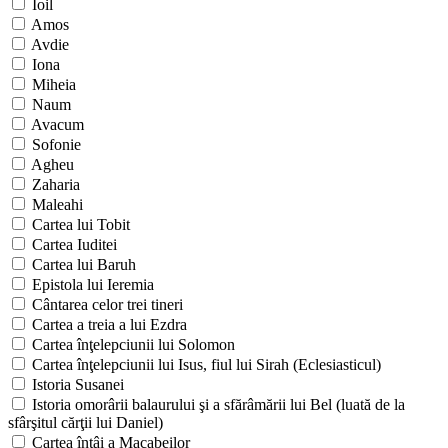
Ioil
Amos
Avdie
Iona
Miheia
Naum
Avacum
Sofonie
Agheu
Zaharia
Maleahi
Cartea lui Tobit
Cartea Iuditei
Cartea lui Baruh
Epistola lui Ieremia
Cântarea celor trei tineri
Cartea a treia a lui Ezdra
Cartea înţelepciunii lui Solomon
Cartea înţelepciunii lui Isus, fiul lui Sirah (Eclesiasticul)
Istoria Susanei
Istoria omorârii balaurului şi a sfărâmării lui Bel (luată de la
sfârşitul cărţii lui Daniel)
Cartea întâi a Macabeilor