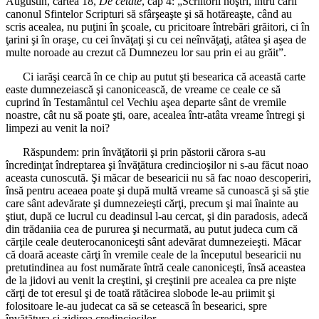
Augustin, cartea 18,
De cetate
, cap 4: „Scriitorii noştri, întru carii
canonul Sfintelor Scripturi să sfârşeaşte şi să hotăreaşte, când au
scris acealea, nu puţini în şcoale, cu pricitoare întrebări grăitori, ci în
ţarini şi în oraşe, cu cei învăţaţi şi cu cei neînvăţaţi, atâtea şi aşea de
multe noroade au crezut că Dumnezeu lor sau prin ei au grăit”.
Ci iarăşi cearcă în ce chip au putut şti besearica că această carte
easte dumnezeiască şi canonicească, de vreame ce ceale ce să
cuprind în Testamântul cel Vechiu aşea departe sânt de vremile
noastre, cât nu să poate şti, oare, acealea într-atâta vreame întregi şi
limpezi au venit la noi?
Răspundem: prin învăţătorii şi prin păstorii cărora s-au
încredinţat îndreptarea şi învăţătura credincioşilor ni s-au făcut noao
aceasta cunoscută. Şi măcar de besearicii nu să fac noao descoperiri,
însă pentru aceaea poate şi după multă vreame să cunoască şi să ştie
care sânt adevărate şi dumnezeieşti cărţi, precum şi mai înainte au
ştiut, după ce lucrul cu deadinsul l-au cercat, şi din paradosis, adecă
din trădaniia cea de pururea şi necurmată, au putut judeca cum că
cărţile ceale deuterocanoniceşti sânt adevărat dumnezeieşti. Măcar
că doară aceaste cărţi în vremile ceale de la începutul besearicii nu
pretutindinea au fost numărate întră ceale canoniceşti, însă aceastea
de la jidovi au venit la creştini, şi creştinii pre acealea ca pre nişte
cărţi de tot eresul şi de toată rătăcirea slobode le-au priimit şi
folositoare le-au judecat ca să se cetească în besearici, spre
învăţătura şi zidirea credincioşilor.