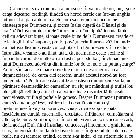
Că cine nu să va minuna că lumea cea învăluită de neştiinţă şi de
ceaţa deşeartei credinţă, fiindcă un norod carele era într-un unghiu
întunecat al pământului, carele cum să cuvine cu cucernicie
cinsteaşte pre Dumnezeu, şi tocma înalte cugetă de Dânsul şi de
toată rătăcirea curate, carele întru sine are închipuită icoana faptei
ceii cu adevărat bune, şi toate ceale bune de la Dumnezeu creade că
le ia, legii Lui să supune, pre El povăţuitoriu Îl urmează? De unde
au luat israilteanii această cunoştinţă a lui Dumnezeu şi în ce chip
întru atâta vreame o au ţinut, atâta cât neamurile ceale vecine şi
împăraţii cărora de multe ori au fost supuşi slujba şi închinăciunea
unui Dumnezeu adevărat din inimile lor de tot nu o au putut ştearge?
Au nu sânt aceastea mare dovedire cum că descoperirea cea
dumnezeiască, de carea aici cercăm, unuia acestui norod au fost
încredinţată? Pentru aceasta cărţile aceastea o dumnezeire suflă, nu
părtinesc dezmierdărilor oamenilor, nu slujesc mândriei şi trufiei lor,
nici ştiinţăi ceii deşearte, ci mai vârtos toate dezmierdările ceale
necuvioase, trufiia şi poftele le gonesc. Despre Dumnezeu pururea
cum să cuvine grăiesc, mărirea Lui o caută totdeauna şi
pretutindinea învaţă şi poruncesc viiaţă cuvioasă şi de toată
înşelăciunea curată, cucerniciia, dreptatea, înfrânarea, cumpătarea şi
alte fapte bune. Scriitorii, carii în osibite vremi au scris aceaste cărţi,
de la acelaşi Duh fiind însuflaţi, cu aceaeaşi întocmire a graiului au
scris, îndemnând spre faptele ceale bune şi îngrozind de cătră ceale
reale, nu cu teamere grăind, ca cum s-ar îndoi, ci cu stătornicie şi cu