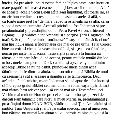
înţeles, ba pre altele locuri tocma fără de înţeles easte, care lucru cu
mare pagubă sufletească era neamului şi besearicii românilor. Afară
de aceasta, aceale vechi Biblii atâta s-au împuţinat, cât foarte rar, să
nu zic bun credincios creştin, ci preot, easte la carele să află, şi nici
cu foarte mare preţ făr’ de mare trapăd şi osteneală nu să află, ca să-
şi poată neştine cumpăra. Această pricină au fost îndemnat şi pre
prealuminatul şi preasfinţitul domn Petru Pavel Aaron, arhiereul
Făgăraşului şi vlădica a tot Ardealul şi a părţilor Ţării Ungureşti, cât
toată S. Scriptură pre limba românească însuşi o au tălmăcit, ci încă
mai lipsindu-i mâna şi îndreptarea cea mai de pre urmă, Tatăl Ceresc
bine au voit a-l chema la veacinica odihnă, şi aşea acea tălmăcire,
numai pre nişte hârtii scrisă, nesăvârşită şi nedată la lumină au
rămas, dintre care hârtii după aceaea, pentru multele mutări din loc
în loc, unele s-au pierdut. Deci, ca stilul şi aşezarea graiului întru
aceaeaşi Biblie să nu fie osibit, puindu-se unele dintru acea
tălmăcire, altele dintru a altuia, s-au socotit ca toată Bibliia de unul
cu aseamenea stil şi aşezare a graiului să se tălmăcească. Deci,
având eu îndeletnicire, m-am îndemnat să mă apuc de atâta lucru şi
să îndreptez graiul Bibliei ceii mai dinainte româneaşte tipărită, iară
mai vârtos întru adevăr pociu să zic că mai ales Testamântul cel
Vechiu mai mult de Nou de pre cel elinesc a celor şeaptezeci de
dascali l-am tălmăcit, care lucru al mieu Măriia sa, prealuminatul şi
preasfinţitul domn IOAN BOB, vlădica a toată Ţara Ardealului şi al
părţilor Ţării Ungureşti şi al Făgăraşului episcop, iară al mieu prea
bun părinte, nu numai l-au ajutat şi l-au ocrotit, ci bine au voit şi la