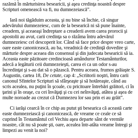
razămă în mărturisirea besearicii, şi aşea credinţa noastră despre
Scripturi omenească va fi, nu dumnezeiască”.
Iară noi tăgăduim aceasta, şi nu bine să închie, că singur
adevărului dumnezeiesc, cum de la besearică ni să pune înainte,
creadem, şi aceaeaşi îndreptare a creaderii avem carea prorocii şi
apostolii au avut, carii credinţa sa o răzâma întru adevărul
dumnezeiesc cel descoperit lor. Când să face price despre vreo carte,
oare easte canonicească, au ba, vreadnică de credinţă dovedire şi
mărturie despre aceaea din consensul şi din judecata besearicii să ia.
Aceasta easte păzitoare credincioasă amânduror Testamânturilor,
adecă a legăturii ceii dumnezeieşti, carea ei ca un odor s-au
încredinţat şi s-au dat să o păzască. Pentru aceaea, frumos grăiaşte S.
Augustin, cartea 18,
De cetate
, cap 4: „Scriitorii noştri, întru carii
canonul Sfintelor Scripturi să sfârşeaşte şi să hotăreaşte, când au
scris acealea, nu puţini în şcoale, cu pricitoare întrebări grăitori, ci în
ţarini şi în oraşe, cu cei învăţaţi şi cu cei neînvăţaţi, atâtea şi aşea de
multe noroade au crezut că Dumnezeu lor sau prin ei au grăit”.
Ci iarăşi cearcă în ce chip au putut şti besearica că această carte
easte dumnezeiască şi canonicească, de vreame ce ceale ce să
cuprind în Testamântul cel Vechiu aşea departe sânt de vremile
noastre, cât nu să poate şti, oare, acealea într-atâta vreame întregi şi
limpezi au venit la noi?