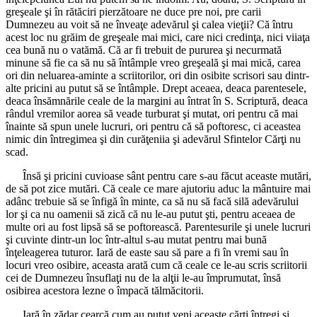
greşeale şi în rătăciri pierzătoare ne duce pre noi, pre carii
Dumnezeu au voit să ne înveaţe adevărul şi calea vieţii? Că întru
acest loc nu grăim de greşeale mai mici, care nici credinţa, nici viiaţa
cea bună nu o vatămă. Că ar fi trebuit de pururea şi necurmată
minune să fie ca să nu să întâmple vreo greşeală şi mai mică, carea
ori din neluarea-aminte a scriitorilor, ori din osibite scrisori sau dintr-
alte pricini au putut să se întâmple. Drept aceaea, deaca parentesele,
deaca însămnările ceale de la margini au întrat în S. Scriptură, deaca
rândul vremilor aorea să veade turburat şi mutat, ori pentru că mai
înainte să spun unele lucruri, ori pentru că să poftoresc, ci aceastea
nimic din întregimea şi din curăţeniia şi adevărul Sfintelor Cărţi nu
scad.
Însă şi pricini cuvioase sânt pentru care s-au făcut aceaste mutări,
de să pot zice mutări. Că ceale ce mare ajutoriu aduc la mântuire mai
adânc trebuie să se înfigă în minte, ca să nu să facă silă adevărului
lor şi ca nu oamenii să zică că nu le-au putut şti, pentru aceaea de
multe ori au fost lipsă să se poftorească. Parentesurile şi unele lucruri
şi cuvinte dintr-un loc într-altul s-au mutat pentru mai bună
înţeleagerea tuturor. Iară de easte sau să pare a fi în vremi sau în
locuri vreo osibire, aceasta arată cum că ceale ce le-au scris scriitorii
cei de Dumnezeu însuflaţi nu de la alţii le-au împrumutat, însă
osibirea acestora lezne o împacă tălmăcitorii.
Iară în zădar cearcă cum au putut veni aceaste cărţi întregi şi