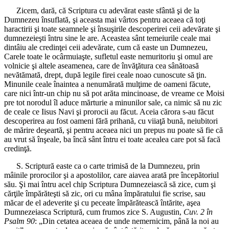
Zicem, dară, că Scriptura cu adevărat easte sfântă şi de la
Dumnezeu însuflată, şi aceasta mai vârtos pentru aceaea că toţi
haractirii şi toate seamnele şi însuşirile descoperirei ceii adevărate şi
dumnezeieşti întru sine le are. Aceastea sânt temeiurile ceale mai
dintâiu ale credinţei ceii adevărate, cum că easte un Dumnezeu,
Carele toate le ocârmuiaşte, sufletul easte nemuritoriu şi omul are
volnicie şi altele aseamenea, care de învăţătura cea sânătoasă
nevătămată, drept, după legile firei ceale noao cunoscute să ţin.
Minunile ceale înaintea a nenumărată mulţime de oameni făcute,
care nici într-un chip nu să pot arăta mincinoase, de vreame ce Moisi
pre tot norodul îl aduce mărturie a minunilor sale, ca nimic să nu zic
de ceale ce Iisus Navi şi prorocii au făcut. Aceia cărora s-au făcut
descoperirea au fost oameni fără prihană, cu viiaţă bună, neiubitori
de mărire deşeartă, şi pentru aceaea nici un prepus nu poate să fie că
au vrut să înşeale, ba încă sânt întru ei toate acealea care pot să facă
credinţă.
S. Scriptură easte ca o carte trimisă de la Dumnezeu, prin
mâinile prorocilor şi a apostolilor, care aiavea arată pre începătoriul
său. Şi mai întru acel chip Scriptura Dumnezeiască să zice, cum şi
cărţile împărăteşti să zic, ori cu mâna împăratului fie scrise, sau
măcar de el adeverite şi cu peceate împărătească întărite, aşea
Dumnezeiasca Scriptură, cum frumos zice S. Augustin,
Cuv. 2 în
Psalm 90
: „Din cetatea aceaea de unde nemernicim, până la noi au