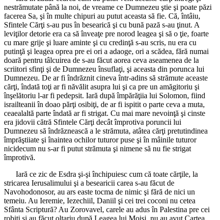
nestrămutate până la noi, de vreame ce Dumnezeu ştie şi poate păzi
facerea Sa, şi în multe chipuri au putut aceasta să fie. Că, întâiu,
Sfintele Cărţi s-au pus în besearică şi cu bună pază s-au ţinut. A
leviţilor detorie era ca să înveaţe pre norod leagea şi să o ţie, foarte
cu mare grije şi luare aminte şi cu credinţă s-au scris, nu era cu
putinţă şi leagea oprea pre ei ori a adaoge, ori a scădea, fără numai
doară pentru tâlcuirea de s-au făcut aorea ceva aseamenea de la
scriitori sfinţi şi de Dumnezeu însuflaţi, şi aceasta din porunca lui
Dumnezeu. De ar fi îndrăznit cineva într-adins să strămute aceaste
cărţi, îndată toţi ar fi năvălit asupra lui şi ca pre un amăgitoriu şi
înşelătoriu l-ar fi pedepsit. Iară după împărăţiia lui Solomon, fiind
israilteanii în doao părţi osibiţi, de ar fi ispitit o parte ceva a muta,
ceaealaltă parte îndată ar fi strigat. Cu mai mare nevoinţă şi cinste
era jidovii cătră Sfintele Cărţi decât împrotiva poruncii lui
Dumnezeu să îndrăznească a le strămuta, atâtea cărţi pretutindinea
împrăştiiate şi înaintea ochilor tuturor puse şi în mâinile tuturor
nicidecum nu s-ar fi putut strămuta şi nimene să nu fie strigat
împrotivă.
Iară ce zic de Esdra şi-şi închipuiesc cum că toate cărţile, la
stricarea Ierusalimului şi a besearicii carea s-au făcut de
Navohodonosor, au ars easte tocma de nimic şi fără de nici un
temeiu. Au Ieremie, Iezechiil, Daniil şi cei trei coconi nu cetea
Sfânta Scriptură? Au Zorovavel, carele au adus în Palestina pre cei
robiţi şi au făcut oltariu după Leagea lui Moisi, nu au avut Cartea