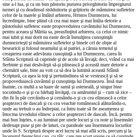
sine a-l lua, şi ca un bun păstoriu pururea priveghitoriu împregiurul
turmei şi cu deadinsul străduitoriu şi grijitoriu de mântuirea sufletelor
celor de la marele şi întâiul arhiereu, Hristos Dumnezeu, lui
încredinţate, bine ştiind că cea mai mare şi mai întâia detorie a
păstoriului sufletesc easte propoveduirea cuvântului lui Dumnezeu,
pentru aceaea şi Măriia sa, preasfinţitul arhiereu, ca celui ce nimic
mai iubit şi mai dorit nu easte decât înmulţirea cunoştinţăi
dumnezeieşti şi mântuirea sufletelor şi binele cel de obşte al
besearicii şi folosul neamului şi al patriei, a căruia temeiul şi
creaşterea easte adevărata cunoştinţă a lui Dumnezeu, carea în
Sfânta Scriptură să cuprinde şi de acolo să învaţă; deci, vrând ca mai
fierbinte şi mai desăvârşit să-şi plinească şi această mare detorie a
chemării sale, bine au voit ca să dea la lumină această Sfântă
Scriptură, ca aşea la toţi şi pretutindinea să se vestească şi să se
propoveduiască cuvântul şi cunoştinţa lui Dumnezeu. Însă mai
înainte, cu multă a sa luare de samă şi osteneală, şi singur bine
socotindu-o şi şi cu bărbaţi învăţaţi, cu amăruntul şi – cum să zice –
din fir în păr cercându-o şi cernându-o şi cu cea elinească a celor
şeaptezeci de dascali şi cu cea veachie românească alăturându-o,
unde au trebuit o au îndreptat, ca întru toate să fie aseamenea şi
întocma izvodului elinesc a celor şeaptezeci de dascali. Încă, pentru
mai bun înţeles, o au luminat pre unele locuri şi cu note şi însemnări
dedesupt puse şi pre de laturi, cu paraleale sau însemnarea locurilor
unde în S. Scriptură despre acel lucru să mai află scris, precum şi la
începutul fieştecărui cap, cu tâlc, care pre scurt spune ce să cuprinde