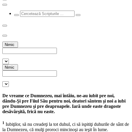
Nimic
Nimic
De vreame ce Dumnezeu, mai întâiu, ne-au iubit pre noi,
dându-Şi pre Fiiul Său pentru noi, deatori sântem şi noi a iubi
pre Dumnezeu şi pre deaproapele. Iară unde easte dragoste
desăvârşită, frică nu easte.
1
Iubiţilor, să nu creadeţi la tot duhul, ci să ispitiţi duhurile de sânt de
la Dumnezeu, că mulţi proroci mincinoşi au ieşit în lume.