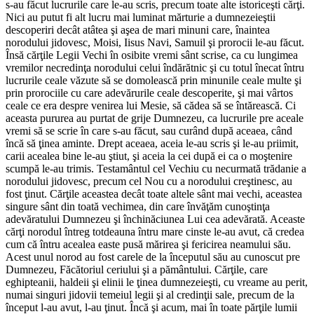
s-au făcut lucrurile care le-au scris, precum toate alte istoriceşti cărţi.
Nici au putut fi alt lucru mai luminat mărturie a dumnezeieştii
descoperiri decât atâtea şi aşea de mari minuni care, înaintea
norodului jidovesc, Moisi, Iisus Navi, Samuil şi prorocii le-au făcut.
Însă cărţile Legii Vechi în osibite vremi sânt scrise, ca cu lungimea
vremilor necredinţa norodului celui îndărătnic şi cu totul înecat întru
lucrurile ceale văzute să se domolească prin minunile ceale multe şi
prin prorociile cu care adevărurile ceale descoperite, şi mai vârtos
ceale ce era despre venirea lui Mesie, să cădea să se întărească. Ci
aceasta pururea au purtat de grije Dumnezeu, ca lucrurile pre aceale
vremi să se scrie în care s-au făcut, sau curând după aceaea, când
încă să ţinea aminte. Drept aceaea, aceia le-au scris şi le-au priimit,
carii acealea bine le-au ştiut, şi aceia la cei după ei ca o moştenire
scumpă le-au trimis. Testamântul cel Vechiu cu necurmată trădanie a
norodului jidovesc, precum cel Nou cu a norodului creştinesc, au
fost ţinut. Cărţile aceastea decât toate altele sânt mai vechi, aceastea
singure sânt din toată vechimea, din care învăţăm cunoştinţa
adevăratului Dumnezeu şi închinăciunea Lui cea adevărată. Aceaste
cărţi norodul întreg totdeauna întru mare cinste le-au avut, că credea
cum că întru acealea easte pusă mărirea şi fericirea neamului său.
Acest unul norod au fost carele de la începutul său au cunoscut pre
Dumnezeu, Făcătoriul ceriului şi a pământului. Cărţile, care
eghipteanii, haldeii şi elinii le ţinea dumnezeieşti, cu vreame au perit,
numai singuri jidovii temeiul legii şi al credinţii sale, precum de la
început l-au avut, l-au ţinut. Încă şi acum, mai în toate părţile lumii