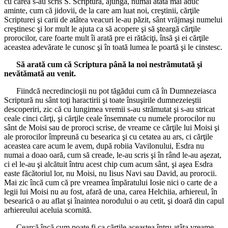
cu carea s-au scris S. Scriptură, ajungă, numai atâta mai aduc
aminte, cum că jidovii, de la care am luat noi, creştinii, cărţile
Scripturei şi carii de atâtea veacuri le-au păzit, sânt vrăjmaşi numelui
creştinesc şi lor mult le ajuta ca să acopere şi să şteargă cărţile
prorocilor, care foarte mult îi arată pre ei rătăciţi, însă şi ei cărţile
aceastea adevărate le cunosc şi în toată lumea le poartă şi le cinstesc.
Să arată cum că Scriptura până la noi nestrămutată şi
nevătămată au venit.
Fiindcă necredincioşii nu pot tăgădui cum că în Dumnezeiasca
Scriptură nu sânt toţi haractirii şi toate însuşirile dumnezeieştii
descoperiri, zic că cu lungimea vremii s-au strămutat şi s-au stricat
ceale cinci cărţi, şi cărţile ceale însemnate cu numele prorocilor nu
sânt de Moisi sau de proroci scrise, de vreame ce cărţile lui Moisi şi
ale prorocilor împreună cu besearica şi cu cetatea au ars, ci cărţile
aceastea care acum le avem, după robiia Vavilonului, Esdra nu
numai a doao oară, cum să creade, le-au scris şi în rând le-au aşezat,
ci el le-au şi alcătuit întru acest chip cum acum sânt, şi aşea Esdra
easte făcătoriul lor, nu Moisi, nu Iisus Navi sau David, au prorocii.
Mai zic încă cum că pre vreamea împăratului Iosie nici o carte de a
legii lui Moisi nu au fost, afară de una, carea Helchiia, arhiereul, în
besearică o au aflat şi înaintea norodului o au cetit, şi doară din capul
arhiereului aceluia scornită.
Cearcă încă cum poate fi ca cărţile aceastea întru atâta vreame