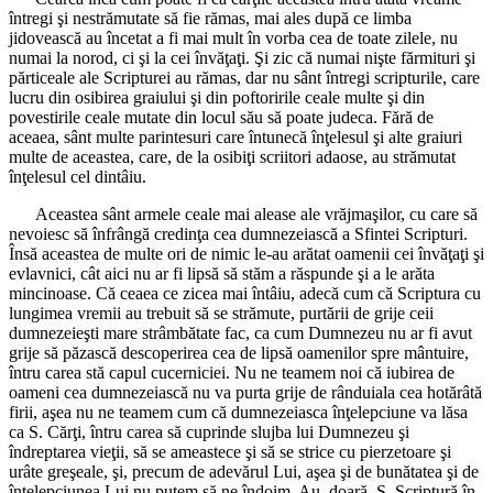
întregi şi nestrămutate să fie rămas, mai ales după ce limba
jidovească au încetat a fi mai mult în vorba cea de toate zilele, nu
numai la norod, ci şi la cei învăţaţi. Şi zic că numai nişte fărmituri şi
părticeale ale Scripturei au rămas, dar nu sânt întregi scripturile, care
lucru din osibirea graiului şi din poftoririle ceale multe şi din
povestirile ceale mutate din locul său să poate judeca. Fără de
aceaea, sânt multe parintesuri care întunecă înţelesul şi alte graiuri
multe de aceastea, care, de la osibiţi scriitori adaose, au strămutat
înţelesul cel dintâiu.
Aceastea sânt armele ceale mai alease ale vrăjmaşilor, cu care să
nevoiesc să înfrângă credinţa cea dumnezeiască a Sfintei Scripturi.
Însă aceastea de multe ori de nimic le-au arătat oamenii cei învăţaţi şi
evlavnici, cât aici nu ar fi lipsă să stăm a răspunde şi a le arăta
mincinoase. Că ceaea ce zicea mai întâiu, adecă cum că Scriptura cu
lungimea vremii au trebuit să se strămute, purtării de grije ceii
dumnezeieşti mare strâmbătate fac, ca cum Dumnezeu nu ar fi avut
grije să păzască descoperirea cea de lipsă oamenilor spre mântuire,
întru carea stă capul cucerniciei. Nu ne teamem noi că iubirea de
oameni cea dumnezeiască nu va purta grije de rânduiala cea hotărâtă
firii, aşea nu ne teamem cum că dumnezeiasca înţelepciune va lăsa
ca S. Cărţi, întru carea să cuprinde slujba lui Dumnezeu şi
îndreptarea vieţii, să se ameastece şi să se strice cu pierzetoare şi
urâte greşeale, şi, precum de adevărul Lui, aşea şi de bunătatea şi de
înţelepciunea Lui nu putem să ne îndoim. Au, doară, S. Scriptură în