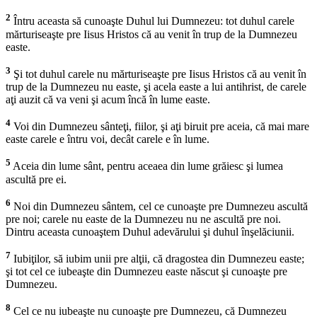
2
Întru aceasta să cunoaşte Duhul lui Dumnezeu: tot duhul carele
mărturiseaşte pre Iisus Hristos că au venit în trup de la Dumnezeu
easte.
3
Şi tot duhul carele nu mărturiseaşte pre Iisus Hristos că au venit în
trup de la Dumnezeu nu easte, şi acela easte a lui antihrist, de carele
aţi auzit că va veni şi acum încă în lume easte.
4
Voi din Dumnezeu sânteţi, fiilor, şi aţi biruit pre aceia, că mai mare
easte carele e întru voi, decât carele e în lume.
5
Aceia din lume sânt, pentru aceaea din lume grăiesc şi lumea
ascultă pre ei.
6
Noi din Dumnezeu sântem, cel ce cunoaşte pre Dumnezeu ascultă
pre noi; carele nu easte de la Dumnezeu nu ne ascultă pre noi.
Dintru aceasta cunoaştem Duhul adevărului şi duhul înşelăciunii.
7
Iubiţilor, să iubim unii pre alţii, că dragostea din Dumnezeu easte;
şi tot cel ce iubeaşte din Dumnezeu easte născut şi cunoaşte pre
Dumnezeu.
8
Cel ce nu iubeaşte nu cunoaşte pre Dumnezeu, că Dumnezeu