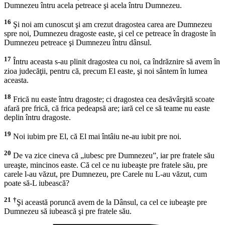
Dumnezeu întru acela petreace şi acela întru Dumnezeu.
16
Şi noi am cunoscut şi am crezut dragostea carea are Dumnezeu
spre noi, Dumnezeu dragoste easte, şi cel ce petreace în dragoste în
Dumnezeu petreace şi Dumnezeu întru dânsul.
17
Întru aceasta s-au plinit dragostea cu noi, ca îndrăznire să avem în
zioa judecăţii, pentru că, precum El easte, şi noi sântem în lumea
aceasta.
18
Frică nu easte întru dragoste; ci dragostea cea desăvârşită scoate
afară pre frică, că frica pedeapsă are; iară cel ce să teame nu easte
deplin întru dragoste.
19
Noi iubim pre El, că El mai întâiu ne-au iubit pre noi.
20
De va zice cineva că „iubesc pre Dumnezeu”, iar pre fratele său
ureaşte, mincinos easte. Că cel ce nu iubeaşte pre fratele său, pre
carele l-au văzut, pre Dumnezeu, pre Carele nu L-au văzut, cum
poate să-L iubească?
21
†
Şi această poruncă avem de la Dânsul, ca cel ce iubeaşte pre
Dumnezeu să iubească şi pre fratele său.