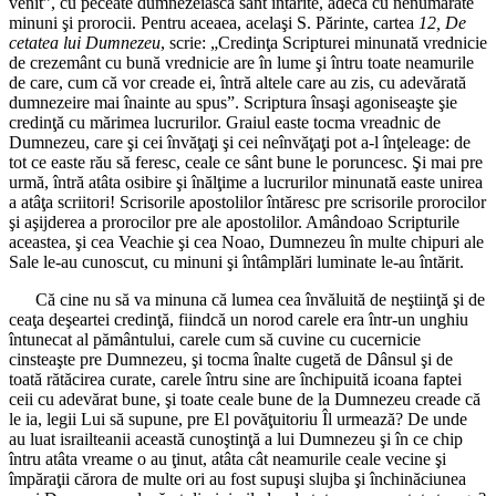
venit”, cu peceate dumnezeiască sânt întărite, adecă cu nenumărate
minuni şi prorocii. Pentru aceaea, acelaşi S. Părinte, cartea
12, De
cetatea lui Dumnezeu
, scrie: „Credinţa Scripturei minunată vrednicie
de crezemânt cu bună vrednicie are în lume şi întru toate neamurile
de care, cum că vor creade ei, întră altele care au zis, cu adevărată
dumnezeire mai înainte au spus”. Scriptura însaşi agoniseaşte şie
credinţă cu mărimea lucrurilor. Graiul easte tocma vreadnic de
Dumnezeu, care şi cei învăţaţi şi cei neînvăţaţi pot a-l înţeleage: de
tot ce easte rău să feresc, ceale ce sânt bune le poruncesc. Şi mai pre
urmă, întră atâta osibire şi înălţime a lucrurilor minunată easte unirea
a atâţa scriitori! Scrisorile apostolilor întăresc pre scrisorile prorocilor
şi aşijderea a prorocilor pre ale apostolilor. Amândoao Scripturile
aceastea, şi cea Veachie şi cea Noao, Dumnezeu în multe chipuri ale
Sale le-au cunoscut, cu minuni şi întâmplări luminate le-au întărit.
Că cine nu să va minuna că lumea cea învăluită de neştiinţă şi de
ceaţa deşeartei credinţă, fiindcă un norod carele era într-un unghiu
întunecat al pământului, carele cum să cuvine cu cucernicie
cinsteaşte pre Dumnezeu, şi tocma înalte cugetă de Dânsul şi de
toată rătăcirea curate, carele întru sine are închipuită icoana faptei
ceii cu adevărat bune, şi toate ceale bune de la Dumnezeu creade că
le ia, legii Lui să supune, pre El povăţuitoriu Îl urmează? De unde
au luat israilteanii această cunoştinţă a lui Dumnezeu şi în ce chip
întru atâta vreame o au ţinut, atâta cât neamurile ceale vecine şi
împăraţii cărora de multe ori au fost supuşi slujba şi închinăciunea