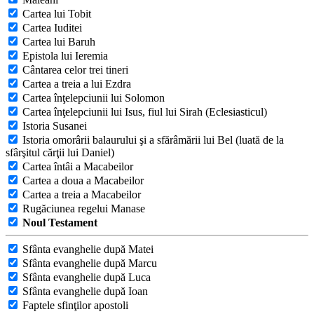
Cartea lui Tobit
Cartea Iuditei
Cartea lui Baruh
Epistola lui Ieremia
Cântarea celor trei tineri
Cartea a treia a lui Ezdra
Cartea înţelepciunii lui Solomon
Cartea înţelepciunii lui Isus, fiul lui Sirah (Eclesiasticul)
Istoria Susanei
Istoria omorârii balaurului şi a sfărâmării lui Bel (luată de la
sfârşitul cărţii lui Daniel)
Cartea întâi a Macabeilor
Cartea a doua a Macabeilor
Cartea a treia a Macabeilor
Rugăciunea regelui Manase
Noul Testament
Sfânta evanghelie după Matei
Sfânta evanghelie după Marcu
Sfânta evanghelie după Luca
Sfânta evanghelie după Ioan
Faptele sfinţilor apostoli