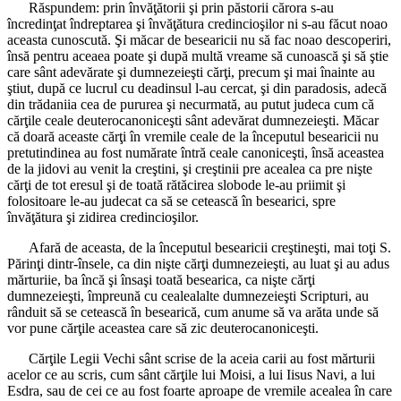
Răspundem: prin învăţătorii şi prin păstorii cărora s-au
încredinţat îndreptarea şi învăţătura credincioşilor ni s-au făcut noao
aceasta cunoscută. Şi măcar de besearicii nu să fac noao descoperiri,
însă pentru aceaea poate şi după multă vreame să cunoască şi să ştie
care sânt adevărate şi dumnezeieşti cărţi, precum şi mai înainte au
ştiut, după ce lucrul cu deadinsul l-au cercat, şi din paradosis, adecă
din trădaniia cea de pururea şi necurmată, au putut judeca cum că
cărţile ceale deuterocanoniceşti sânt adevărat dumnezeieşti. Măcar
că doară aceaste cărţi în vremile ceale de la începutul besearicii nu
pretutindinea au fost numărate întră ceale canoniceşti, însă aceastea
de la jidovi au venit la creştini, şi creştinii pre acealea ca pre nişte
cărţi de tot eresul şi de toată rătăcirea slobode le-au priimit şi
folositoare le-au judecat ca să se cetească în besearici, spre
învăţătura şi zidirea credincioşilor.
Afară de aceasta, de la începutul besearicii creştineşti, mai toţi S.
Părinţi dintr-însele, ca din nişte cărţi dumnezeieşti, au luat şi au adus
mărturiie, ba încă şi însaşi toată besearica, ca nişte cărţi
dumnezeieşti, împreună cu cealealalte dumnezeieşti Scripturi, au
rânduit să se cetească în besearică, cum anume să va arăta unde să
vor pune cărţile aceastea care să zic deuterocanoniceşti.
Cărţile Legii Vechi sânt scrise de la aceia carii au fost mărturii
acelor ce au scris, cum sânt cărţile lui Moisi, a lui Iisus Navi, a lui
Esdra, sau de cei ce au fost foarte aproape de vremile acealea în care