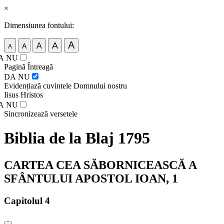
×
Dimensiunea fontului:
A
A
A
A
A
A
NU
Pagină Întreagă
DA
NU
Evidențiază cuvintele Domnului nostru
Iisus Hristos
A
NU
Sincronizează versetele
Biblia de la Blaj 1795
CARTEA CEA SĂBORNICEASCĂ A
SFÂNTULUI APOSTOL IOAN, 1
Capitolul 4