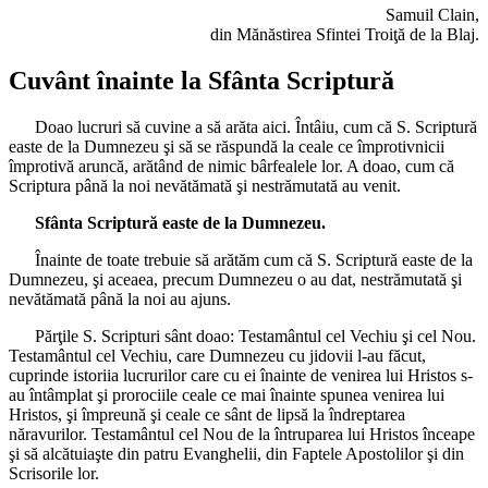
Samuil Clain,
din Mănăstirea Sfintei Troiţă de la Blaj.
Cuvânt înainte la Sfânta Scriptură
Doao lucruri să cuvine a să arăta aici. Întâiu, cum că S. Scriptură
easte de la Dumnezeu şi să se răspundă la ceale ce împrotivnicii
împrotivă aruncă, arătând de nimic bârfealele lor. A doao, cum că
Scriptura până la noi nevătămată şi nestrămutată au venit.
Sfânta Scriptură easte de la Dumnezeu.
Înainte de toate trebuie să arătăm cum că S. Scriptură easte de la
Dumnezeu, şi aceaea, precum Dumnezeu o au dat, nestrămutată şi
nevătămată până la noi au ajuns.
Părţile S. Scripturi sânt doao: Testamântul cel Vechiu şi cel Nou.
Testamântul cel Vechiu, care Dumnezeu cu jidovii l-au făcut,
cuprinde istoriia lucrurilor care cu ei înainte de venirea lui Hristos s-
au întâmplat şi prorociile ceale ce mai înainte spunea venirea lui
Hristos, şi împreună şi ceale ce sânt de lipsă la îndreptarea
năravurilor. Testamântul cel Nou de la întruparea lui Hristos înceape
şi să alcătuiaşte din patru Evanghelii, din Faptele Apostolilor şi din
Scrisorile lor.