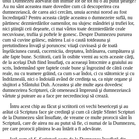
unui Dumnezeu adevărat din inimile lor de tot nu o au putut ştearge?
Au nu sânt aceastea mare dovedire cum că descoperirea cea
dumnezeiască, de carea aici cercăm, unuia acestui norod au fost
încredinţată? Pentru aceasta cărţile aceastea o dumnezeire suflă, nu
părtinesc dezmierdărilor oamenilor, nu slujesc mândriei şi trufiei lor,
nici ştiinţăi ceii deşearte, ci mai vârtos toate dezmierdările ceale
necuvioase, trufiia şi poftele le gonesc. Despre Dumnezeu pururea
cum să cuvine grăiesc, mărirea Lui o caută totdeauna şi
pretutindinea învaţă şi poruncesc viiaţă cuvioasă şi de toată
înşelăciunea curată, cucerniciia, dreptatea, înfrânarea, cumpătarea şi
alte fapte bune. Scriitorii, carii în osibite vremi au scris aceaste cărţi,
de la acelaşi Duh fiind însuflaţi, cu aceaeaşi întocmire a graiului au
scris, îndemnând spre faptele ceale bune şi îngrozind de cătră ceale
reale, nu cu teamere grăind, ca cum s-ar îndoi, ci cu stătornicie şi cu
îndrăzneală, nici o îndoială având de credinţa sa, ca nişte organe şi
slujitori a Sfântului Duh. Aceastea şi alte multe aşea dovedesc
dumnezeirea Scripturei, cât omenească împreună şi dumnezeiască
vârtute şi puteare au a face pre necredincioşi să crează.
Întru acest chip au făcut şi scriitorii cei vechi besericeşti şi au
arătat că Scriptura face şie credinţă şi cum că cărţile Sfintei Scripturi
de la Dumnezeu sânt însuflate, de vreame ce multe prorocii sânt în
Scriptură, care de airea nu au putut să fie, ci numai de la Dumnezeu,
pre care prorocii plinirea le-au întărit a fi adevărate.