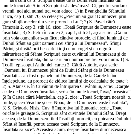
Iară cum că S. Scriptură easte de la Dumnezeu însuflată din
multe locuri ale Sfintei Scripturi să adevărează. Ci, pentru scurtarea
vremii, noi aici numai trei vom aduce: 1) în Evangheliia Sfântului
Luca, cap 1, stih 70, să ceteaşte: „Precum au grăit Dumnezeu prin
gura sfinţilor celor din veac proroci a Lui”; 2) S. Pavel cătră
Timoteiu 2, cap 3, stih 16, zice: „Toată Scriptura de Dumnezeu easte
însuflată”; 3) S. Petru în cartea 2, cap 1, stih 21, aşea scrie: „Că nu
prin voia oamenilor s-au făcut cândva prorocie, ci fiind luminaţi de
Duhul Sfânt au grăit oamenii cei sfinţi a lui Dumnezeu”. Sfinţii
Părinţi şi învăţătorii besearicii toţi cu un cuget şi cu o gură
mărturisesc că Sfânta Scriptură easte cuvântul lui Dumnezeu şi de
Dumnezeu însuflată, dintră carii aici numai pre trei vom numi: 1) S.
Teofil, episcopul Antiohiei, cartea 2, Cătră Autolic, aşea scrie:
„Oamenii lui Dumnezeu plini de Duhul Sfânt şi de la Dumnezeu
însuflaţi… au fost organele lui Dumnezeu, de la Carele luând
înţelepciune, au prorocit de zidirea lumii şi de cealealalte de toate”;
2) S. Atanasie, în Cuvântul de întruparea Cuvântului, scrie: „Cărţile
ceale de Dumnezeu însuflate, scrise în multe locuri, învaţă aceastea”.
Şi în Cartea cătră Marchelin, cap 2, zice: „Toată Scriptura noastră, o,
fiiule, şi cea Veachie şi cea Noao, de la Dumnezeu easte însuflată”;
3) S. Grigorie Nisis, Cuv. 6 împrotiva lui Eunomie, scrie „Toate
oricâte le grăiaşte S. Scriptură sânt cuvintele Duhului Sfânt. Drept
aceaea, de la Dumnezeu fiind însuflaţi prorocii, cu putearea Duhului
Sfânt să însuflă, pentru aceaea toată Scriptura de la Dumnezeu
însuflată să zice”. Aceastea acum, despre însuflarea dumnezeiască