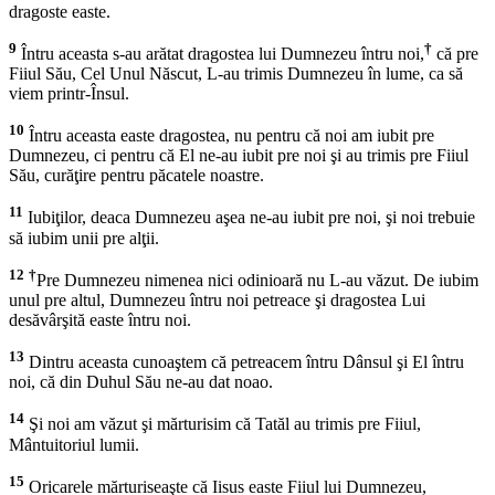
dragoste easte.
9
†
Întru aceasta s-au arătat dragostea lui Dumnezeu întru noi,
că pre
Fiiul Său, Cel Unul Născut, L-au trimis Dumnezeu în lume, ca să
viem printr-Însul.
10
Întru aceasta easte dragostea, nu pentru că noi am iubit pre
Dumnezeu, ci pentru că El ne-au iubit pre noi şi au trimis pre Fiiul
Său, curăţire pentru păcatele noastre.
11
Iubiţilor, deaca Dumnezeu aşea ne-au iubit pre noi, şi noi trebuie
să iubim unii pre alţii.
12
†
Pre Dumnezeu nimenea nici odinioară nu L-au văzut. De iubim
unul pre altul, Dumnezeu întru noi petreace şi dragostea Lui
desăvârşită easte întru noi.
13
Dintru aceasta cunoaştem că petreacem întru Dânsul şi El întru
noi, că din Duhul Său ne-au dat noao.
14
Şi noi am văzut şi mărturisim că Tatăl au trimis pre Fiiul,
Mântuitoriul lumii.
15
Oricarele mărturiseaşte că Iisus easte Fiiul lui Dumnezeu,