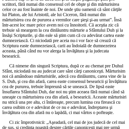
scriitori, fără numai din consensul cel de obşte şi din mărturisirea
celor ce au fost înainte de noi. De unde ştiu oamenii că sânt cărţile
lui Platon, ale lui Aristotil, ale lui Ciceron, fără numai din
mărturisirea cea de pururea a vremilor care şieşi şi-au urmat”. Însă
într-acest loc mare price avem noi cu înnoitorii. Că aceştia zic că
trebuie să meargem la cea dinlăuntru mărturie a Sfântului Duh şi la
însăşi Scripturile, şi din eale să ştim cum că cu adevărat cartea easte
dumnezeiască. Ci niciodată pre aceia nu-i vor face să crează că
Scriptura easte dumnezeiască, carii au îndoială de dumnezeirea
aceasta, până când nu vor alerga la învăţătura şi la judecata
besearicii.
Că nimene din singură Scriptura, după ce au chemat pre Duhul
Sfânt, niciodată nu au judecat care sânt cărţi canoniceşti. Mărturisim
noi că amândoao mărturisirile, adecă cea dinlăuntru, carea vine de la
S. Duh, şi cea din afară, carea easte consensul besearicii şi învăţătura
cea de pururea, trebuie împreună să se unească. De lipsă easte
însuflarea Sfântului Duh, dar noi nu ştim aceaea fără numai când să
uneaşte cu mărturisirea cea din afară, a besearicii. Aceaste mărturisiri
nu strică una pre alta, ci întăreaşte, precum lumina cea firească cu
carea osibim ce e adevărat de ce nu e adevărat, îndreptarea şi
învăţătura cea din afară nu o lapădă, ci mai vârtos o pofteaşte.
Ci zic împrotivnicii: „Aşeadară, cel mai de jos judecă de cel mai
de sus, şi credinţa noastră despre cărţile canoniceşti mai pre urmă