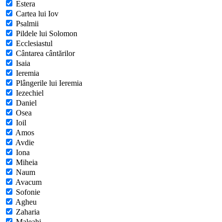
Estera
Cartea lui Iov
Psalmii
Pildele lui Solomon
Ecclesiastul
Cântarea cântărilor
Isaia
Ieremia
Plângerile lui Ieremia
Iezechiel
Daniel
Osea
Ioil
Amos
Avdie
Iona
Miheia
Naum
Avacum
Sofonie
Agheu
Zaharia
Maleahi