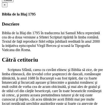
×
Biblia de la Blaj 1795
Descriere
Biblia de la Blaj din 1795 în traducerea lui Samuil Micu reprezintă
cea de-a doua versiune a Sfintei Scripturi tipărită în limba română.
Textul de faţă reproduce fidel ediţia jubiliară reeditată în anul 2000
la iniţiativa episcopului Virgil Bercea şi scoasă la Tipografia
Vaticana din Roma.
Cătră cetitoriu
Scriptura Sfântă, carea cu cuvânt elinesc şi Bibliia să zice, de pre
limba elinească, din izvodul celor şeaptezeci de dascali, româneaşte
tălmăcită, la anul 1688 în Bucureşti s-au fost tipărit, dar cu foarte
întunecată şi încurcată aşezare şi întocmire a graiului românesc şi
mult osibit de vorba cea de acum obicinuită, şi mai ales de graiul şi
de stilul cel din cărţile besericeşti, care în toate besearicile româneşti
să cetesc, şi pentru aceaea pretutindinea tuturor şi de toţi easte
cunoscut şi înţeles, cât acea tălmăcire aceii Biblii mai pre multe
locuri neplăcută urechilor auzitorilor easte şi foarte cu anevoie de