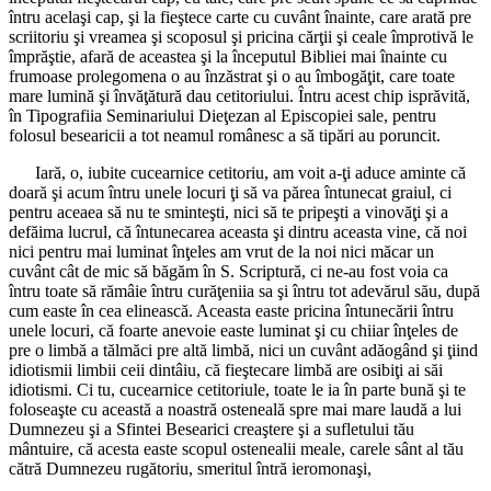
întru acelaşi cap, şi la fieştece carte cu cuvânt înainte, care arată pre
scriitoriu şi vreamea şi scoposul şi pricina cărţii şi ceale împrotivă le
împrăştie, afară de aceastea şi la începutul Bibliei mai înainte cu
frumoase prolegomena o au înzăstrat şi o au îmbogăţit, care toate
mare lumină şi învăţătură dau cetitoriului. Întru acest chip isprăvită,
în Tipografiia Seminariului Dieţezan al Episcopiei sale, pentru
folosul besearicii a tot neamul românesc a să tipări au poruncit.
Iară, o, iubite cucearnice cetitoriu, am voit a-ţi aduce aminte că
doară şi acum întru unele locuri ţi să va părea întunecat graiul, ci
pentru aceaea să nu te sminteşti, nici să te pripeşti a vinovăţi şi a
defăima lucrul, că întunecarea aceasta şi dintru aceasta vine, că noi
nici pentru mai luminat înţeles am vrut de la noi nici măcar un
cuvânt cât de mic să băgăm în S. Scriptură, ci ne-au fost voia ca
întru toate să rămâie întru curăţeniia sa şi întru tot adevărul său, după
cum easte în cea elinească. Aceasta easte pricina întunecării întru
unele locuri, că foarte anevoie easte luminat şi cu chiiar înţeles de
pre o limbă a tălmăci pre altă limbă, nici un cuvânt adăogând şi ţiind
idiotismii limbii ceii dintâiu, că fieştecare limbă are osibiţi ai săi
idiotismi. Ci tu, cucearnice cetitoriule, toate le ia în parte bună şi te
foloseaşte cu această a noastră osteneală spre mai mare laudă a lui
Dumnezeu şi a Sfintei Besearici creaştere şi a sufletului tău
mântuire, că acesta easte scopul ostenealii meale, carele sânt al tău
cătră Dumnezeu rugătoriu, smeritul întră ieromonaşi,