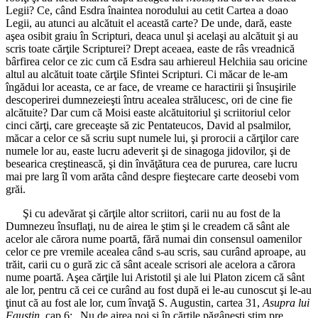
Legii? Ce, când Esdra înaintea norodului au cetit Cartea a doao
Legii, au atunci au alcătuit el această carte? De unde, dară, easte
aşea osibit graiu în Scripturi, deaca unul şi acelaşi au alcătuit şi au
scris toate cărţile Scripturei? Drept aceaea, easte de râs vreadnică
bârfirea celor ce zic cum că Esdra sau arhiereul Helchiia sau oricine
altul au alcătuit toate cărţile Sfintei Scripturi. Ci măcar de le-am
îngădui lor aceasta, ce ar face, de vreame ce haractirii şi însuşirile
descoperirei dumnezeieşti întru acealea strălucesc, ori de cine fie
alcătuite? Dar cum că Moisi easte alcătuitoriul şi scriitoriul celor
cinci cărţi, care greceaşte să zic Pentateucos, David al psalmilor,
măcar a celor ce să scriu supt numele lui, şi prorocii a cărţilor care
numele lor au, easte lucru adeverit şi de sinagoga jidovilor, şi de
besearica creştinească, şi din învăţătura cea de pururea, care lucru
mai pre larg îl vom arăta când despre fieştecare carte deosebi vom
grăi.
Şi cu adevărat şi cărţile altor scriitori, carii nu au fost de la
Dumnezeu însuflaţi, nu de airea le ştim şi le creadem că sânt ale
acelor ale cărora nume poartă, fără numai din consensul oamenilor
celor ce pre vremile acealea când s-au scris, sau curând aproape, au
trăit, carii cu o gură zic că sânt aceale scrisori ale acelora a cărora
nume poartă. Aşea cărţile lui Aristotil şi ale lui Platon zicem că sânt
ale lor, pentru că cei ce curând au fost după ei le-au cunoscut şi le-au
ţinut că au fost ale lor, cum învaţă S. Augustin, cartea 31,
Asupra lui
Faustin
, cap 6: „Nu de airea noi şi în cărţile păgâneşti ştim pre