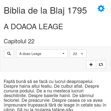
×
Biblia de la Blaj 1795
A DOAOA LEAGE
Capitolul 22
D
A doao Leage
22
D
Faptă bună să se facă cu lucrul deaproapelui.
Despre haina altui fealiu. De cuibul aflat. Despre
cununa podului. De a nu mesteca lucruri
deschilinite. Despre baierile hainii. De sămnul
fecioriei. De preacurvie. Despre ceaea ce va avea
împreunare trupească fără de leage în cetate sau în
câmp. Să nu ia muiarea tatâne-său.