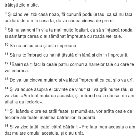
trăieşti zile multe.
8
Şi când vei zidi casă noao, fă cunună podului tău, ca să nu faci
ucidere de om în casa ta, de va cădea cineva de pre el.
9
Să nu sameni în viia ta mai multe fealiuri, ca să sfinţască roada
şi sămânţa carea o ai sămănat împreună cu roada viei tale.
10
Să nu ari cu bou şi asin împreună.
11
Să nu te îmbraci cu haină ţăsută din lână şi din in împreună.
12
†
Baieri să-ţi faci la ceale patru cornuri a hainelor tale cu care te
vei îmbrăca.
13
De va lua cineva muiare şi va lăcui împreună cu ea, şi o va urî,
14
Şi va aduce asupra ei cuvinte de vinuit şi-i va grăi nume rău, şi
va zice: «Am luat muiarea aceasta, şi, întrând eu la dânsa, nu am
aflat la ea feciorie»,
15
Şi, luându-o pre ea tatăl featei şi mumă-sa, vor arăta ceale de
feciorie ale featei înaintea bătrânilor, la poartă,
16
Şi va zice tatăl featei cătră bătrâni: «Pre fata mea aceasta o am
dat muiare omului acestuia, şi o au urât.