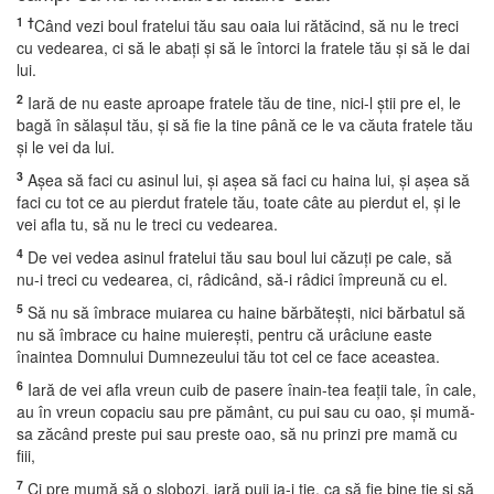
1
†
Când vezi boul fratelui tău sau oaia lui rătăcind, să nu le treci
cu vedearea, ci să le abaţi şi să le întorci la fratele tău şi să le dai
lui.
2
Iară de nu easte aproape fratele tău de tine, nici-l ştii pre el, le
bagă în sălaşul tău, şi să fie la tine până ce le va căuta fratele tău
şi le vei da lui.
3
Aşea să faci cu asinul lui, şi aşea să faci cu haina lui, şi aşea să
faci cu tot ce au pierdut fratele tău, toate câte au pierdut el, şi le
vei afla tu, să nu le treci cu vedearea.
4
De vei vedea asinul fratelui tău sau boul lui căzuţi pe cale, să
nu-i treci cu vedearea, ci, râdicând, să-i râdici împreună cu el.
5
Să nu să îmbrace muiarea cu haine bărbăteşti, nici bărbatul să
nu să îmbrace cu haine muiereşti, pentru că urâciune easte
înaintea Domnului Dumnezeului tău tot cel ce face aceastea.
6
Iară de vei afla vreun cuib de pasere înain-tea feaţii tale, în cale,
au în vreun copaciu sau pre pământ, cu pui sau cu oao, şi mumă-
sa zăcând preste pui sau preste oao, să nu prinzi pre mamă cu
fiii,
7
Ci pre mumă să o slobozi, iară puii ia-i ţie, ca să fie bine ţie şi să