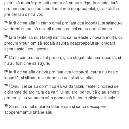
pietri, să moară: pre fată pentru că nu au strigat în cetate, iară
pre om pentru ce au smerit muiarea deaproapelui, şi vei rădica
pre cel rău dintră voi.
25
Iară de va afla în câmp omul pre fata cea logodită, şi sâlindu-o
va dormi cu ea, să ucideţi numai pre cel ce au dormit cu ea.
26
Iară featei să nu-i faceţi nimica, că nu easte vinovată morţii, că
precum vreun om să scoală asupra deaproapelui şi-l omoară,
aşea easte lucrul acesta.
27
Că în câmp o au aflat pre ea, şi au strigat fata cea logodită, şi
nu au fost cine să-i ajute.
28
Iară de va afla cineva pre fata cea fecioa-ră, carea nu easte
logodită, şi silindu-o va dormi cu ea, şi să va afla,
29
†
Omul cel ce au dormit cu ea va da tatălui featei cincizeci de
didrahme de argint, şi ea va fi lui muiare, pentru că o au smerit
pre ea, şi nu va putea să o gonească în toate zilele vieţii sale.
30
Să nu ia omul muiarea tătâne-său şi să nu descopere
acoperemântul tătâne-său.