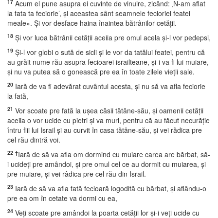
17
Acum el pune asupra ei cuvinte de vinuire, zicând: ‚N-am aflat
la fata ta feciorie’, şi aceastea sânt seamnele fecioriei featei
meale». Şi vor desface haina înaintea bătrânilor cetăţii.
18
Şi vor luoa bătrânii cetăţii aceiia pre omul acela şi-l vor pedepsi,
19
Şi-l vor globi o sută de sicli şi le vor da tatălui featei, pentru că
au grăit nume rău asupra fecioarei israilteane, şi-i va fi lui muiare,
şi nu va putea să o gonească pre ea în toate zilele vieţii sale.
20
Iară de va fi adevărat cuvântul acesta, şi nu să va afla feciorie
la fată,
21
Vor scoate pre fată la uşea căsii tătâne-său, şi oamenii cetăţii
aceiia o vor ucide cu pietri şi va muri, pentru că au făcut necurăţie
întru fiii lui Israil şi au curvit în casa tătâne-său, şi vei rădica pre
cel rău dintră voi.
22
†
Iară de să va afla om dormind cu muiare carea are bărbat, să-
i ucideţi pre amândoi, şi pre omul cel ce au dormit cu muiarea, şi
pre muiare, şi vei râdica pre cel rău din Israil.
23
Iară de să va afla fată fecioară logodită cu bărbat, şi aflându-o
pre ea om în cetate va dormi cu ea,
24
Veţi scoate pre amândoi la poarta cetăţii lor şi-i veţi ucide cu