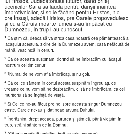
lui Hristos, Judecătoriului tuturor, dând prilej
ucenicilor Săi a să lăuda pentru dânşii înaintea
împrotivnicilor, şi solie făcând pentru Hristos, nici
pre Însuşi, adecă Hristos, pre Carele propoveduiesc
şi cu a Căruia moarte lumea s-au împăcat cu
Dumnezeu, în trup l-au cunoscut.
1
Că ştim că, deaca să va strica casa noastră cea pământească a
lăcaşului acestuia, zidire de la Dumnezeu avem, casă nefăcută de
mână, veacinică în ceriuri.
2
Că de aceasta suspinăm, dorind să ne îmbrăcăm cu lăcaşul
nostrum cel din ceriuri.
3
†
Numai de ne vom afla îmbrăcaţi, şi nu goli.
4
Că cei ce sântem în cortul acesta suspinăm îngreuiaţi, de
vreame ce nu vom să ne dezbrăcăm, ci să ne îmbrăcăm, ca cel
muritoriu să se înghiţă de viiaţă.
5
Şi Cel ce ne-au făcut pre noi spre aceasta singur Dumnezeu
easte, Carele ne-au şi dat noao arvuna Duhului.
6
Îndrăznim, drept aceaea, pururea şi ştim că, până vieţuim în
trup, străini sântem de la Domnul.
7
(Că prin credinţă umblăm, iară nu prin vedeare).