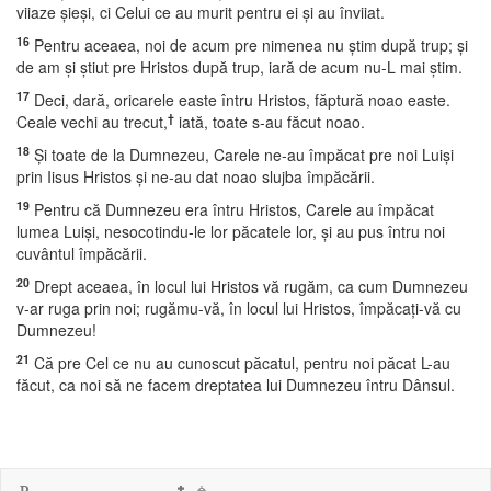
viiaze şieşi, ci Celui ce au murit pentru ei şi au înviiat.
16
Pentru aceaea, noi de acum pre nimenea nu ştim după trup; şi
de am şi ştiut pre Hristos după trup, iară de acum nu-L mai ştim.
17
Deci, dară, oricarele easte întru Hristos, făptură noao easte.
†
Ceale vechi au trecut,
iată, toate s-au făcut noao.
18
Şi toate de la Dumnezeu, Carele ne-au împăcat pre noi Luişi
prin Iisus Hristos şi ne-au dat noao slujba împăcării.
19
Pentru că Dumnezeu era întru Hristos, Carele au împăcat
lumea Luişi, nesocotindu-le lor păcatele lor, şi au pus întru noi
cuvântul împăcării.
20
Drept aceaea, în locul lui Hristos vă rugăm, ca cum Dumnezeu
v-ar ruga prin noi; rugămu-vă, în locul lui Hristos, împăcaţi-vă cu
Dumnezeu!
21
Că pre Cel ce nu au cunoscut păcatul, pentru noi păcat L-au
făcut, ca noi să ne facem dreptatea lui Dumnezeu întru Dânsul.