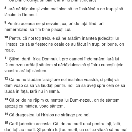
8
Iară nădăjduim şi voim mai bine să ne înstrăinăm de trup şi să
lăcuim la Domnul.
9
Pentru aceaea ne şi nevoim, ca, ori de faţă fiind, ori
nemernicind, să fim bine plăcuţi Lui.
10
Pentru că noi toţi trebuie să ne arătăm înaintea judecăţii lui
Hristos, ca să ia fieştecine ceale ce au făcut în trup, ori bune, ori
reale.
11
Ştiind, dară, frica Domnului, pre oameni îndemnăm; iară lui
Dumnezeu arătaţi sântem şi nădăjduiesc că şi întru cunoştinţele
voastre arătaţi sântem.
12
Că nu ne lăudăm iarăşi pre noi înaintea voastră, ci prilej vă
dăm voao ca să vă lăudaţi pentru noi; ca să aveţi spre ceia ce să
laudă în faţă, iară nu în inimă.
13
Că ori de ne răpim cu mintea lui Dum-nezeu, ori de sântem
aşezaţi cu mintea, voao sântem.
14
Că dragostea lui Hristos ne strânge pre noi,
15
Carii judecăm aceasta. Că, de au murit unul pentru toţi, iată,
dar, toţi au murit. Şi pentru toţi au murit, ca cei ce viiază să nu mai