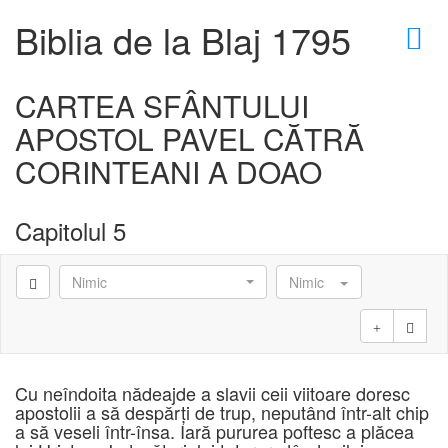
×
Biblia de la Blaj 1795
CARTEA SFÂNTULUI
APOSTOL PAVEL CĂTRĂ
D
CORINTEANI A DOAO
Capitolul 5
D
Nimic
Nimic
Cu neîndoita nădeajde a slavii ceii viitoare doresc
apostolii a să despărţi de trup, neputând într-alt chip
a să veseli într-însa. Iară pururea poftesc a plăcea